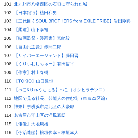
北九州市八幡西区の石垣に守られた城
【日本銀行】植田和男
【三代目 J SOUL BROTHERS from EXILE TRIBE】岩田剛典
【柔道】山下泰裕
【映画監督・漫画家】宮崎駿
【自由民主党】赤間二郎
【サイバーエージェント】藤田晋
【くりぃむしちゅー】有田哲平
【作家】村上春樹
【TOKIO】山口達也
【ぺこ&りゅうちぇる】ぺこ（オクヒラテツコ）
地図で見る社長、芸能人の住む街（東京23区編）
神奈川県横浜市港北区の大豪邸
名古屋市守山区の洋風豪邸
【俳優】大地康雄
【今治造船】檜垣俊幸＝檜垣幸人