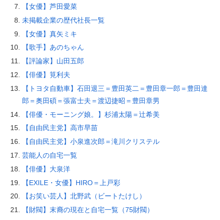
【女優】芦田愛菜
未掲載企業の歴代社長一覧
【女優】真矢ミキ
【歌手】あのちゃん
【評論家】山田五郎
【俳優】筧利夫
【トヨタ自動車】石田退三＝豊田英二＝豊田章一郎＝豊田達
郎＝奥田碩＝張富士夫＝渡辺捷昭＝豊田章男
【俳優・モーニング娘。】杉浦太陽＝辻希美
【自由民主党】高市早苗
【自由民主党】小泉進次郎＝滝川クリステル
芸能人の自宅一覧
【俳優】大泉洋
【EXILE・女優】HIRO＝上戸彩
【お笑い芸人】北野武（ビートたけし）
【財閥】末裔の現在と自宅一覧（75財閥）