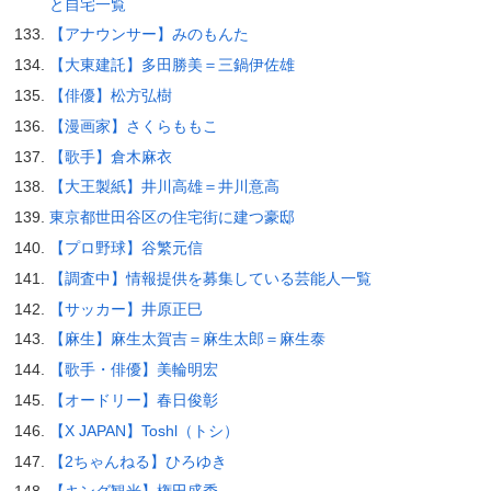
と自宅一覧
【アナウンサー】みのもんた
【大東建託】多田勝美＝三鍋伊佐雄
【俳優】松方弘樹
【漫画家】さくらももこ
【歌手】倉木麻衣
【大王製紙】井川高雄＝井川意高
東京都世田谷区の住宅街に建つ豪邸
【プロ野球】谷繁元信
【調査中】情報提供を募集している芸能人一覧
【サッカー】井原正巳
【麻生】麻生太賀吉＝麻生太郎＝麻生泰
【歌手・俳優】美輪明宏
【オードリー】春日俊彰
【X JAPAN】Toshl（トシ）
【2ちゃんねる】ひろゆき