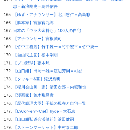
忠＝新浪剛史＝鳥井信吾
【ゆず・アナウンサー】北川悠仁＝高島彩
【脚本家】宮藤官九郎
日本の「ウラ大金持ち」100人の自宅
【アナウンサー】宮根誠司
【竹中工務店】竹中錬一＝竹中宏平＝竹中統一
【自由民主党】松本剛明
【プロ野球】張本勲
【山口組】田岡一雄＝渡辺芳則＝司忍
【タッキー&翼】滝沢秀明
【稲川会山川一家】清田次郎＝内堀和也
【漫画家】荒木飛呂彦
【歴代総理大臣】子孫の現在と自宅一覧
【L’Arc〜en〜Ciel】hyde＝大石恵
【山口組弘道会浜健組】浜田健嗣
【ストーンマーケット】中村泰二郎