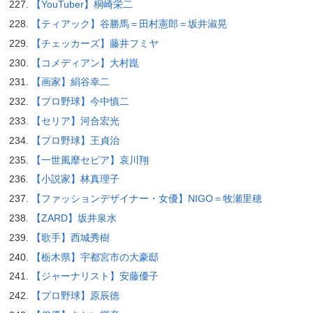
【YouTuber】桐崎栄二
【ティアック】谷勝馬＝田村憲郎＝坂井淑晃
【チェッカーズ】藤井フミヤ
【コメディアン】大村崑
【画家】絹谷幸二
【プロ野球】今中慎二
【セリア】河合宏光
【プロ野球】王貞治
【一世風靡セピア】哀川翔
【小説家】林真理子
【ファッションデザイナー・女優】NIGO＝牧瀬里穂
【ZARD】坂井泉水
【歌手】西城秀樹
【栃木県】宇都宮市の大豪邸
【ジャーナリスト】安藤優子
【プロ野球】原辰徳