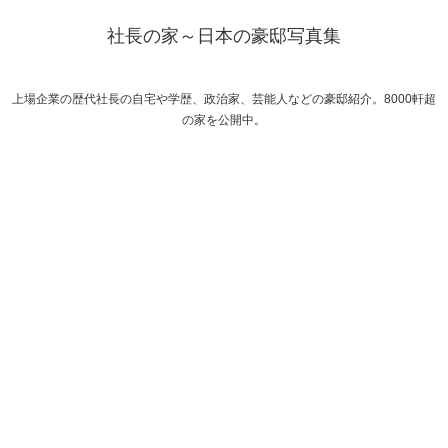
社長の家～日本の豪邸写真集
上場企業の歴代社長の自宅や学歴、政治家、芸能人などの豪邸紹介。8000軒超
の家を公開中。