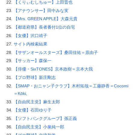
【くりぃむしちゅー】上田晋也
【アナウンサー】田中みな実
【Mrs. GREEN APPLE】大森元貴
【都道府県】長者番付1位の自宅
【女優】沢口靖子
サイト内検索結果
【サザンオールスターズ】桑田佳祐＝原由子
【サッカー】森保一
【俳優・SixTONES】京本政樹＝京本大我
【プロ野球】新庄剛志
【SMAP・おニャン子クラブ】木村拓哉＝工藤静香＝Cocomi
＝Kōki,
【自由民主党】麻生太郎
【女優】石田ゆり子
【ソフトバンクグループ】孫正義
【自由民主党】小泉純一郎