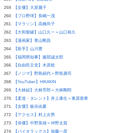
【女優】大原麗子
【プロ野球】長嶋一茂
【マラソン】高橋尚子
【大和製罐】山口久一＝山口裕久
【漫画家】青山剛昌
【歌手】山川豊
【福岡県知事】服部誠太郎
【自由民主党】木原稔
【ノジマ】野島絹代＝野島廣司
【YouTuber】HIKAKIN
【大林組】大林芳郎＝大林剛郎
【柔道・タレント】井上康生＝東原亜希
【女優】板谷由夏
【アクセス】村上次男
【俳優】中野英雄＝仲野太賀
【パイオラックス】加藤一彦