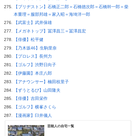
【ブリヂストン】石橋正二郎＝石橋徳次郎＝石橋幹一郎＝柴
本重理＝服部邦雄＝家入昭＝海埼洋一郎
【武富士】武井保雄
【メガネトップ】冨澤昌三＝冨澤昌宏
【俳優】松平健
【乃木坂46】生駒里奈
【プロレス】長州力
【ゴルフ】渋野日向子
【伊藤園】本庄八郎
【アナウンサー】楠田枝里子
【ずうとるび】山田隆夫
【俳優】吉田栄作
【ゴルフ】横峯さくら
【漫画家】臼井儀人
芸能人の自宅一覧