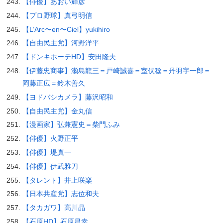
【俳優】あおい輝彦
【プロ野球】真弓明信
【L’Arc〜en〜Ciel】yukihiro
【自由民主党】河野洋平
【ドンキホーテHD】安田隆夫
【伊藤忠商事】瀬島龍三＝戸崎誠喜＝室伏稔＝丹羽宇一郎＝
岡藤正広＝鈴木善久
【ヨドバシカメラ】藤沢昭和
【自由民主党】金丸信
【漫画家】弘兼憲史＝柴門ふみ
【俳優】火野正平
【俳優】堤真一
【俳優】伊武雅刀
【タレント】井上咲楽
【日本共産党】志位和夫
【タカガワ】高川晶
【石原HD】石原昌幸