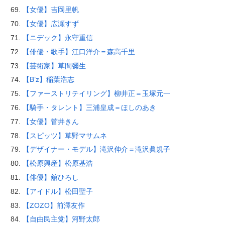
【女優】吉岡里帆
【女優】広瀬すず
【ニデック】永守重信
【俳優・歌手】江口洋介＝森高千里
【芸術家】草間彌生
【B’z】稲葉浩志
【ファーストリテイリング】柳井正＝玉塚元一
【騎手・タレント】三浦皇成＝ほしのあき
【女優】菅井きん
【スピッツ】草野マサムネ
【デザイナー・モデル】滝沢伸介＝滝沢眞規子
【松原興産】松原基浩
【俳優】舘ひろし
【アイドル】松田聖子
【ZOZO】前澤友作
【自由民主党】河野太郎