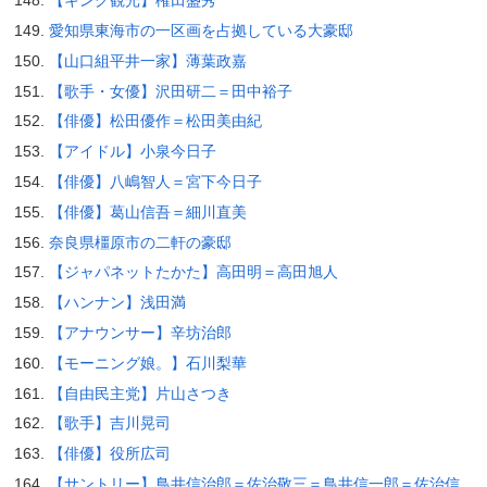
【キング観光】権田盛秀
愛知県東海市の一区画を占拠している大豪邸
【山口組平井一家】薄葉政嘉
【歌手・女優】沢田研二＝田中裕子
【俳優】松田優作＝松田美由紀
【アイドル】小泉今日子
【俳優】八嶋智人＝宮下今日子
【俳優】葛山信吾＝細川直美
奈良県橿原市の二軒の豪邸
【ジャパネットたかた】高田明＝高田旭人
【ハンナン】浅田満
【アナウンサー】辛坊治郎
【モーニング娘。】石川梨華
【自由民主党】片山さつき
【歌手】吉川晃司
【俳優】役所広司
【サントリー】鳥井信治郎＝佐治敬三＝鳥井信一郎＝佐治信