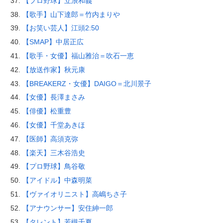
【プロ野球】立浪和義
【歌手】山下達郎＝竹内まりや
【お笑い芸人】江頭2:50
【SMAP】中居正広
【歌手・女優】福山雅治＝吹石一恵
【放送作家】秋元康
【BREAKERZ・女優】DAIGO＝北川景子
【女優】長澤まさみ
【俳優】松重豊
【女優】千堂あきほ
【医師】高須克弥
【楽天】三木谷浩史
【プロ野球】鳥谷敬
【アイドル】中森明菜
【ヴァイオリニスト】高嶋ちさ子
【アナウンサー】安住紳一郎
【タレント】若槻千夏