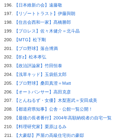
【日本維新の会】遠藤敬
【リゾートトラスト】伊藤與朗
【住吉会西和一家】髙橋勝郎
【プロレス】佐々木健介＝北斗晶
【MTG】松下剛
【プロ野球】落合博満
【B’z】松本孝弘
【政治評論家】竹田恒泰
【浅草キッド】玉袋筋太郎
【プロ野球】桑田真澄＝Matt
【オートパンサー】高田克彦
【とんねるず・女優】木梨憲武＝安田成美
【都道府県知事】公舎・公館一覧公開！
【最後の長者番付】2004年高額納税者の自宅一覧
【料理研究家】栗原はるみ
【大豪邸】芦屋の高級住宅街の豪邸