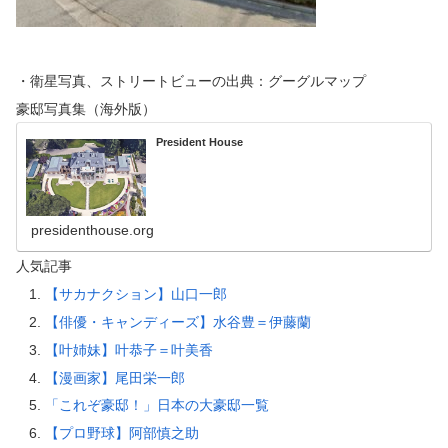
・衛星写真、ストリートビューの出典：グーグルマップ
豪邸写真集（海外版）
President House
presidenthouse.org
人気記事
【サカナクション】山口一郎
【俳優・キャンディーズ】水谷豊＝伊藤蘭
【叶姉妹】叶恭子＝叶美香
【漫画家】尾田栄一郎
「これぞ豪邸！」日本の大豪邸一覧
【プロ野球】阿部慎之助