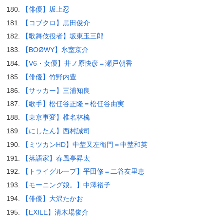
【俳優】坂上忍
【コブクロ】黒田俊介
【歌舞伎役者】坂東玉三郎
【BOØWY】氷室京介
【V6・女優】井ノ原快彦＝瀬戸朝香
【俳優】竹野内豊
【サッカー】三浦知良
【歌手】松任谷正隆＝松任谷由実
【東京事変】椎名林檎
【にしたん】西村誠司
【ミツカンHD】中埜又左衛門＝中埜和英
【落語家】春風亭昇太
【トライグループ】平田修＝二谷友里恵
【モーニング娘。】中澤裕子
【俳優】大沢たかお
【EXILE】清木場俊介