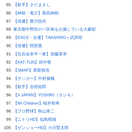
【歌手】さだまさし
【紳助・竜介】島田紳助
【俳優】豊川悦司
東京都中野区の一区画を占拠している大豪邸
【EXILE・女優】TAKAHIRO＝武井咲
【俳優】阿部寛
【住吉会幸平一家】加藤英幸
【KAT-TUN】田中聖
【SMAP】香取慎吾
【サッカー】中村俊輔
【歌手】吉田拓郎
【X JAPAN】YOSHIKI（ヨシキ）
【Mr.Children】桜井和寿
【プロ野球】秋山幸二
【ニトリHD】似鳥昭雄
【ゼンショーHD】小川賢太郎