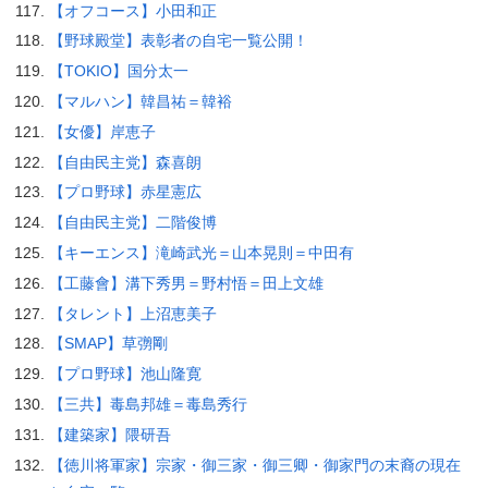
【オフコース】小田和正
【野球殿堂】表彰者の自宅一覧公開！
【TOKIO】国分太一
【マルハン】韓昌祐＝韓裕
【女優】岸恵子
【自由民主党】森喜朗
【プロ野球】赤星憲広
【自由民主党】二階俊博
【キーエンス】滝崎武光＝山本晃則＝中田有
【工藤會】溝下秀男＝野村悟＝田上文雄
【タレント】上沼恵美子
【SMAP】草彅剛
【プロ野球】池山隆寛
【三共】毒島邦雄＝毒島秀行
【建築家】隈研吾
【徳川将軍家】宗家・御三家・御三卿・御家門の末裔の現在