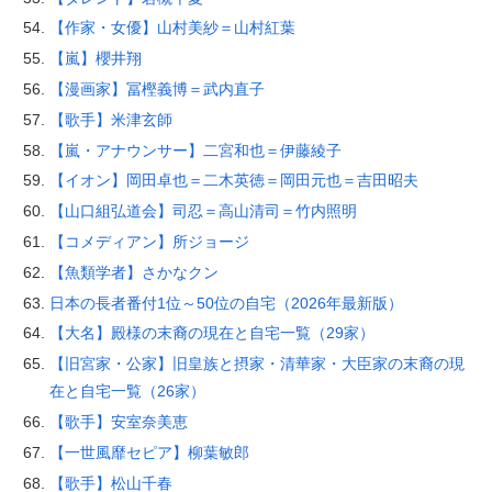
【作家・女優】山村美紗＝山村紅葉
【嵐】櫻井翔
【漫画家】冨樫義博＝武内直子
【歌手】米津玄師
【嵐・アナウンサー】二宮和也＝伊藤綾子
【イオン】岡田卓也＝二木英徳＝岡田元也＝吉田昭夫
【山口組弘道会】司忍＝高山清司＝竹内照明
【コメディアン】所ジョージ
【魚類学者】さかなクン
日本の長者番付1位～50位の自宅（2026年最新版）
【大名】殿様の末裔の現在と自宅一覧（29家）
【旧宮家・公家】旧皇族と摂家・清華家・大臣家の末裔の現
在と自宅一覧（26家）
【歌手】安室奈美恵
【一世風靡セピア】柳葉敏郎
【歌手】松山千春