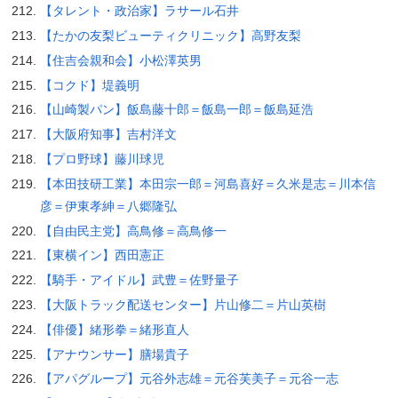
【タレント・政治家】ラサール石井
【たかの友梨ビューティクリニック】高野友梨
【住吉会親和会】小松澤英男
【コクド】堤義明
【山崎製パン】飯島藤十郎＝飯島一郎＝飯島延浩
【大阪府知事】吉村洋文
【プロ野球】藤川球児
【本田技研工業】本田宗一郎＝河島喜好＝久米是志＝川本信
彦＝伊東孝紳＝八郷隆弘
【自由民主党】高鳥修＝高鳥修一
【東横イン】西田憲正
【騎手・アイドル】武豊＝佐野量子
【大阪トラック配送センター】片山修二＝片山英樹
【俳優】緒形拳＝緒形直人
【アナウンサー】膳場貴子
【アパグループ】元谷外志雄＝元谷芙美子＝元谷一志