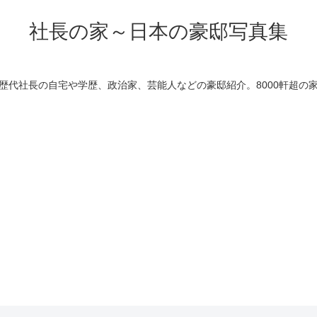
社長の家～日本の豪邸写真集
歴代社長の自宅や学歴、政治家、芸能人などの豪邸紹介。8000軒超の