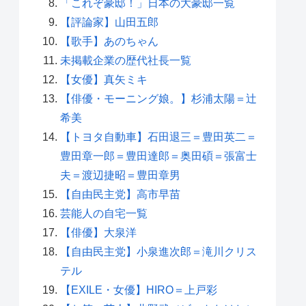
「これぞ豪邸！」日本の大豪邸一覧
【評論家】山田五郎
【歌手】あのちゃん
未掲載企業の歴代社長一覧
【女優】真矢ミキ
【俳優・モーニング娘。】杉浦太陽＝辻
希美
【トヨタ自動車】石田退三＝豊田英二＝
豊田章一郎＝豊田達郎＝奥田碩＝張富士
夫＝渡辺捷昭＝豊田章男
【自由民主党】高市早苗
芸能人の自宅一覧
【俳優】大泉洋
【自由民主党】小泉進次郎＝滝川クリス
テル
【EXILE・女優】HIRO＝上戸彩