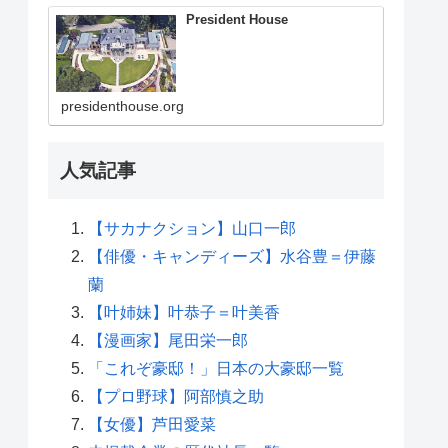
President House
presidenthouse.org
人気記事
【サカナクション】山口一郎
【俳優・キャンディーズ】水谷豊＝伊藤
蘭
【叶姉妹】叶恭子＝叶美香
【漫画家】尾田栄一郎
「これぞ豪邸！」日本の大豪邸一覧
【プロ野球】阿部慎之助
【女優】芦田愛菜