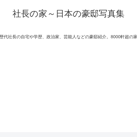
社長の家～日本の豪邸写真集
歴代社長の自宅や学歴、政治家、芸能人などの豪邸紹介。8000軒超の