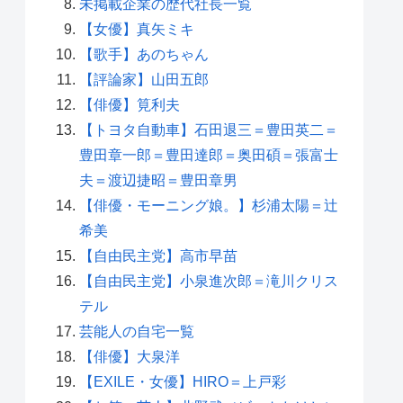
未掲載企業の歴代社長一覧
【女優】真矢ミキ
【歌手】あのちゃん
【評論家】山田五郎
【俳優】筧利夫
【トヨタ自動車】石田退三＝豊田英二＝
豊田章一郎＝豊田達郎＝奥田碩＝張富士
夫＝渡辺捷昭＝豊田章男
【俳優・モーニング娘。】杉浦太陽＝辻
希美
【自由民主党】高市早苗
【自由民主党】小泉進次郎＝滝川クリス
テル
芸能人の自宅一覧
【俳優】大泉洋
【EXILE・女優】HIRO＝上戸彩