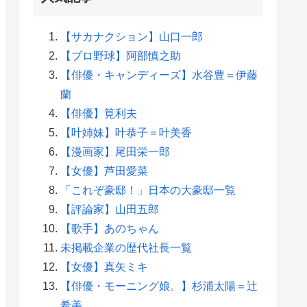
【サカナクション】山口一郎
【プロ野球】阿部慎之助
【俳優・キャンディーズ】水谷豊＝伊藤
蘭
【俳優】筧利夫
【叶姉妹】叶恭子＝叶美香
【漫画家】尾田栄一郎
【女優】芦田愛菜
「これぞ豪邸！」日本の大豪邸一覧
【評論家】山田五郎
【歌手】あのちゃん
未掲載企業の歴代社長一覧
【女優】真矢ミキ
【俳優・モーニング娘。】杉浦太陽＝辻
希美