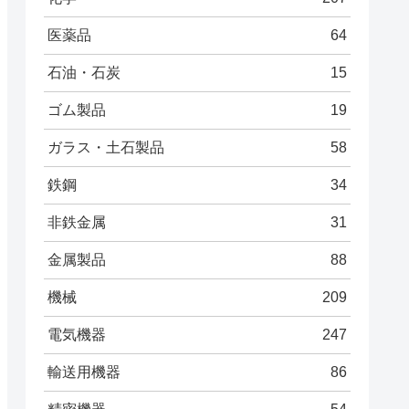
医薬品
64
石油・石炭
15
ゴム製品
19
ガラス・土石製品
58
鉄鋼
34
非鉄金属
31
金属製品
88
機械
209
電気機器
247
輸送用機器
86