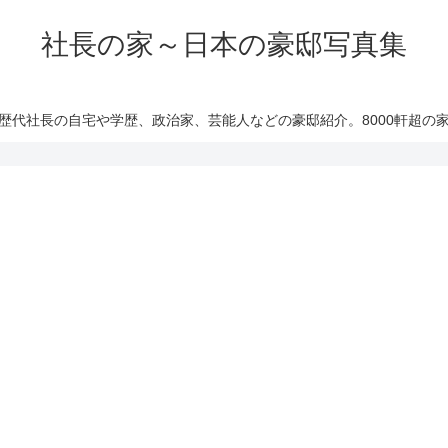
社長の家～日本の豪邸写真集
歴代社長の自宅や学歴、政治家、芸能人などの豪邸紹介。8000軒超の