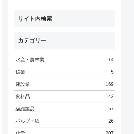
サイト内検索
カテゴリー
水産・農林業
14
鉱業
5
建設業
169
食料品
142
繊維製品
57
パルプ・紙
26
化学
207