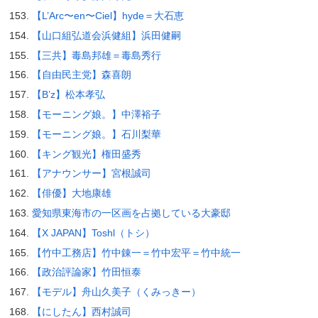
【L’Arc〜en〜Ciel】hyde＝大石恵
【山口組弘道会浜健組】浜田健嗣
【三共】毒島邦雄＝毒島秀行
【自由民主党】森喜朗
【B’z】松本孝弘
【モーニング娘。】中澤裕子
【モーニング娘。】石川梨華
【キング観光】権田盛秀
【アナウンサー】宮根誠司
【俳優】大地康雄
愛知県東海市の一区画を占拠している大豪邸
【X JAPAN】Toshl（トシ）
【竹中工務店】竹中錬一＝竹中宏平＝竹中統一
【政治評論家】竹田恒泰
【モデル】舟山久美子（くみっきー）
【にしたん】西村誠司