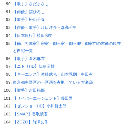
【歌手】さだまさし
【俳優】舘ひろし
【歌手】松山千春
【俳優・歌手】江口洋介＝森高千里
【日本銀行】植田和男
【徳川将軍家】宗家・御三家・御三卿・御家門の末裔の現在
と自宅一覧
【歌手】倉木麻衣
【ニトリHD】似鳥昭雄
【キーエンス】滝崎武光＝山本晃則＝中田有
東京都中野区の一区画を占拠している大豪邸
【歌手】吉田拓郎
【サイバーエージェント】藤田晋
【ゼンショーHD】小川賢太郎
【SMAP】香取慎吾
【ZOZO】前澤友作