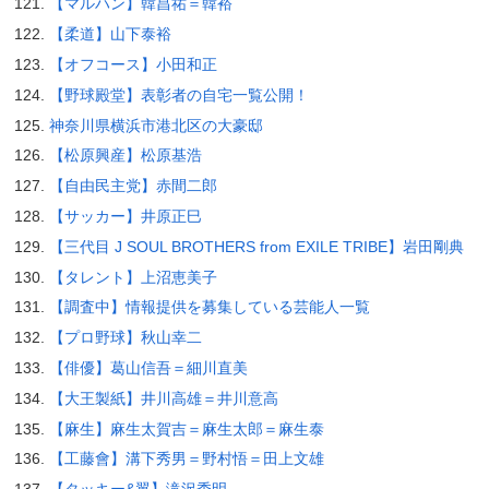
【マルハン】韓昌祐＝韓裕
【柔道】山下泰裕
【オフコース】小田和正
【野球殿堂】表彰者の自宅一覧公開！
神奈川県横浜市港北区の大豪邸
【松原興産】松原基浩
【自由民主党】赤間二郎
【サッカー】井原正巳
【三代目 J SOUL BROTHERS from EXILE TRIBE】岩田剛典
【タレント】上沼恵美子
【調査中】情報提供を募集している芸能人一覧
【プロ野球】秋山幸二
【俳優】葛山信吾＝細川直美
【大王製紙】井川高雄＝井川意高
【麻生】麻生太賀吉＝麻生太郎＝麻生泰
【工藤會】溝下秀男＝野村悟＝田上文雄