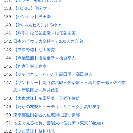
【タッキー&翼】滝沢秀明
【TOKIO】国分太一
【ハンナン】浅田満
【2ちゃんねる】ひろゆき
【歌手】松任谷正隆＝松任谷由実
日本の「ウラ大金持ち」100人の自宅
【プロ野球】池山隆寛
【今治造船】檜垣俊幸＝檜垣幸人
【作家】村上春樹
【ジャパネットたかた】高田明＝高田旭人
【サントリー】鳥井信治郎＝佐治敬三＝鳥井信一郎＝佐治信
忠＝新浪剛史＝鳥井信吾
【大東建託】多田勝美＝三鍋伊佐雄
【たかの友梨ビューティクリニック】高野友梨
東京都世田谷区の住宅街に建つ豪邸
地図で見る社長、芸能人の住む街（東京23区編）
【プロ野球】藤川球児