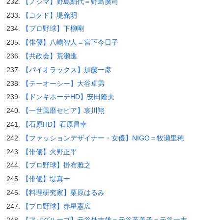
【ノジマ】野島絹代＝野島廣司
【コクド】堤義明
【プロ野球】下柳剛
【俳優】八嶋智人＝宮下今日子
【共政会】荒瀬進
【パイオラックス】加藤一彦
【テーオーシー】大谷卓男
【ドンキホーテHD】安田隆夫
【一世風靡セピア】哀川翔
【石原HD】石原昌幸
【ファッションデザイナー・女優】NIGO＝牧瀬里穂
【俳優】火野正平
【プロ野球】掛布雅之
【俳優】堤真一
【料理研究家】栗原はるみ
【プロ野球】赤星憲広
【アパグループ】元谷外志雄＝元谷芙美子＝元谷一志