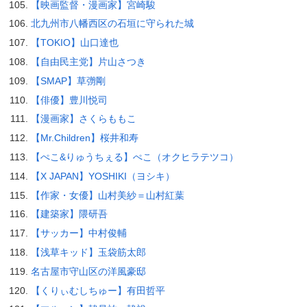
【映画監督・漫画家】宮崎駿
北九州市八幡西区の石垣に守られた城
【TOKIO】山口達也
【自由民主党】片山さつき
【SMAP】草彅剛
【俳優】豊川悦司
【漫画家】さくらももこ
【Mr.Children】桜井和寿
【ぺこ&りゅうちぇる】ぺこ（オクヒラテツコ）
【X JAPAN】YOSHIKI（ヨシキ）
【作家・女優】山村美紗＝山村紅葉
【建築家】隈研吾
【サッカー】中村俊輔
【浅草キッド】玉袋筋太郎
名古屋市守山区の洋風豪邸
【くりぃむしちゅー】有田哲平