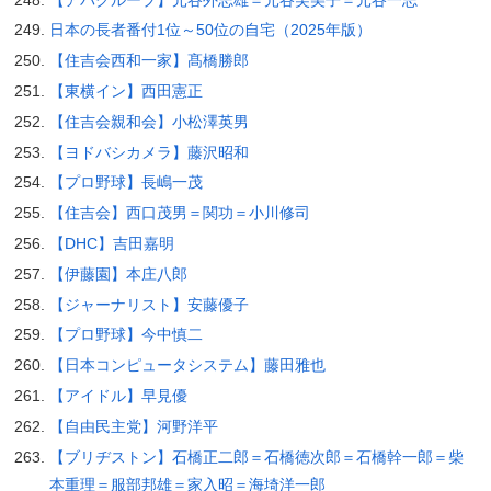
日本の長者番付1位～50位の自宅（2025年版）
【住吉会西和一家】髙橋勝郎
【東横イン】西田憲正
【住吉会親和会】小松澤英男
【ヨドバシカメラ】藤沢昭和
【プロ野球】長嶋一茂
【住吉会】西口茂男＝関功＝小川修司
【DHC】吉田嘉明
【伊藤園】本庄八郎
【ジャーナリスト】安藤優子
【プロ野球】今中慎二
【日本コンピュータシステム】藤田雅也
【アイドル】早見優
【自由民主党】河野洋平
【ブリヂストン】石橋正二郎＝石橋徳次郎＝石橋幹一郎＝柴
本重理＝服部邦雄＝家入昭＝海埼洋一郎