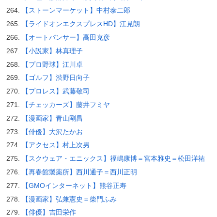
【ストーンマーケット】中村泰二郎
【ライドオンエクスプレスHD】江見朗
【オートパンサー】高田克彦
【小説家】林真理子
【プロ野球】江川卓
【ゴルフ】渋野日向子
【プロレス】武藤敬司
【チェッカーズ】藤井フミヤ
【漫画家】青山剛昌
【俳優】大沢たかお
【アクセス】村上次男
【スクウェア・エニックス】福嶋康博＝宮本雅史＝松田洋祐
【再春館製薬所】西川通子＝西川正明
【GMOインターネット】熊谷正寿
【漫画家】弘兼憲史＝柴門ふみ
【俳優】吉田栄作