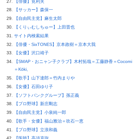
【俳優】筧利夫
【サッカー】森保一
【自由民主党】麻生太郎
【くりぃむしちゅー】上田晋也
サイト内検索結果
【俳優・SixTONES】京本政樹＝京本大我
【女優】沢口靖子
【SMAP・おニャン子クラブ】木村拓哉＝工藤静香＝Cocomi
＝Kōki,
【歌手】山下達郎＝竹内まりや
【女優】石田ゆり子
【ソフトバンクグループ】孫正義
【プロ野球】新庄剛志
【自由民主党】小泉純一郎
【歌手・女優】福山雅治＝吹石一恵
【プロ野球】立浪和義
【医師】高須克弥