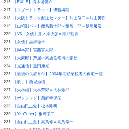
【EXILE】清木場俊介
【リゾートトラスト】伊藤與朗
【大阪トラック配送センター】片山修二＝片山英樹
【山崎製パン】飯島藤十郎＝飯島一郎＝飯島延浩
【V6・女優】井ノ原快彦＝瀬戸朝香
【女優】黒柳徹子
【脚本家】宮藤官九郎
【大豪邸】芦屋の高級住宅街の豪邸
【光通信】重田康光
【最後の長者番付】2004年高額納税者の自宅一覧
【歌手】西城秀樹
【大林組】大林芳郎＝大林剛郎
【ボクシング】薬師寺保栄
【自由民主党】松本剛明
【YouTuber】桐崎栄二
【自由民主党】高鳥修＝高鳥修一