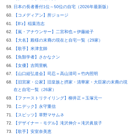
日本の長者番付1位～50位の自宅（2026年最新版）
【コメディアン】所ジョージ
【B’z】稲葉浩志
【嵐・アナウンサー】二宮和也＝伊藤綾子
【大名】殿様の末裔の現在と自宅一覧（29家）
【歌手】米津玄師
【魚類学者】さかなクン
【女優】吉岡里帆
【山口組弘道会】司忍＝高山清司＝竹内照明
【旧宮家・公家】旧皇族と摂家・清華家・大臣家の末裔の現
在と自宅一覧（26家）
【ファーストリテイリング】柳井正＝玉塚元一
【ニデック】永守重信
【スピッツ】草野マサムネ
【デザイナー・モデル】滝沢伸介＝滝沢眞規子
【歌手】安室奈美恵