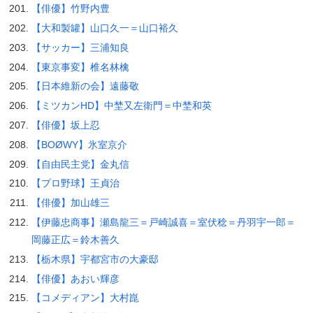
【俳優】竹野内豊
【大和製罐】山口久一＝山口裕久
【サッカー】三浦知良
【東京事変】椎名林檎
【日本維新の会】遠藤敬
【ミツカンHD】中埜又左衛門＝中埜和英
【俳優】坂上忍
【BOØWY】氷室京介
【自由民主党】金丸信
【プロ野球】王貞治
【俳優】加山雄三
【伊藤忠商事】瀬島龍三＝戸崎誠喜＝室伏稔＝丹羽宇一郎＝
岡藤正広＝鈴木善久
【栃木県】宇都宮市の大豪邸
【俳優】あおい輝彦
【コメディアン】大村崑