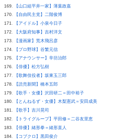
【山口組平井一家】薄葉政嘉
【自由民主党】二階俊博
【アイドル】小泉今日子
【大阪府知事】吉村洋文
【漫画家】荒木飛呂彦
【プロ野球】谷繁元信
【アナウンサー】辛坊治郎
【俳優】松方弘樹
【歌舞伎役者】坂東玉三郎
【読売新聞】橋本五郎
【歌手・女優】沢田研二＝田中裕子
【とんねるず・女優】木梨憲武＝安田成美
【歌手】吉川晃司
【トライグループ】平田修＝二谷友里恵
【俳優】緒形拳＝緒形直人
【コブクロ】黒田俊介