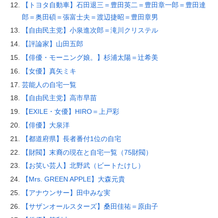
【トヨタ自動車】石田退三＝豊田英二＝豊田章一郎＝豊田達
郎＝奥田碩＝張富士夫＝渡辺捷昭＝豊田章男
【自由民主党】小泉進次郎＝滝川クリステル
【評論家】山田五郎
【俳優・モーニング娘。】杉浦太陽＝辻希美
【女優】真矢ミキ
芸能人の自宅一覧
【自由民主党】高市早苗
【EXILE・女優】HIRO＝上戸彩
【俳優】大泉洋
【都道府県】長者番付1位の自宅
【財閥】末裔の現在と自宅一覧（75財閥）
【お笑い芸人】北野武（ビートたけし）
【Mrs. GREEN APPLE】大森元貴
【アナウンサー】田中みな実
【サザンオールスターズ】桑田佳祐＝原由子