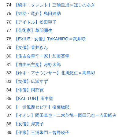
【騎手・タレント】三浦皇成＝ほしのあき
【紳助・竜介】島田紳助
【アイドル】松田聖子
【芸術家】草間彌生
【EXILE・女優】TAKAHIRO＝武井咲
【女優】菅井きん
【住吉会幸平一家】加藤英幸
【自由民主党】河野太郎
【ゆず・アナウンサー】北川悠仁＝高島彩
【女優】広瀬すず
【俳優】阿部寛
【KAT-TUN】田中聖
【一世風靡セピア】柳葉敏郎
【イオン】岡田卓也＝二木英徳＝岡田元也＝吉田昭夫
【女優】岸恵子
【作家】三浦朱門＝曾野綾子