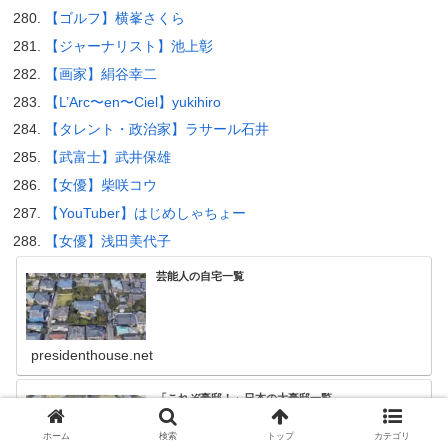
【ゴルフ】横峯さくら
【ジャーナリスト】池上彰
【画家】絹谷幸二
【L’Arc〜en〜Ciel】yukihiro
【タレント・政治家】ラサール石井
【武富士】武井保雄
【女優】柴咲コウ
【YouTuber】はじめしゃちょー
【女優】浅田美代子
芸能人の自宅一覧
presidenthouse.net
「これぞ豪邸！」日本の大豪邸一覧
ホーム
検索
トップ
カテゴリ