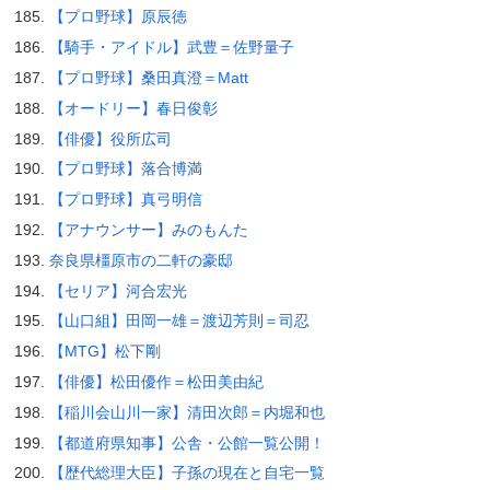
【プロ野球】原辰徳
【騎手・アイドル】武豊＝佐野量子
【プロ野球】桑田真澄＝Matt
【オードリー】春日俊彰
【俳優】役所広司
【プロ野球】落合博満
【プロ野球】真弓明信
【アナウンサー】みのもんた
奈良県橿原市の二軒の豪邸
【セリア】河合宏光
【山口組】田岡一雄＝渡辺芳則＝司忍
【MTG】松下剛
【俳優】松田優作＝松田美由紀
【稲川会山川一家】清田次郎＝内堀和也
【都道府県知事】公舎・公館一覧公開！
【歴代総理大臣】子孫の現在と自宅一覧