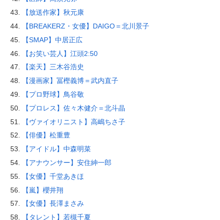
【放送作家】秋元康
【BREAKERZ・女優】DAIGO＝北川景子
【SMAP】中居正広
【お笑い芸人】江頭2:50
【楽天】三木谷浩史
【漫画家】冨樫義博＝武内直子
【プロ野球】鳥谷敬
【プロレス】佐々木健介＝北斗晶
【ヴァイオリニスト】高嶋ちさ子
【俳優】松重豊
【アイドル】中森明菜
【アナウンサー】安住紳一郎
【女優】千堂あきほ
【嵐】櫻井翔
【女優】長澤まさみ
【タレント】若槻千夏