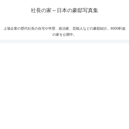
社長の家～日本の豪邸写真集
上場企業の歴代社長の自宅や学歴、政治家、芸能人などの豪邸紹介。8000軒超
の家を公開中。