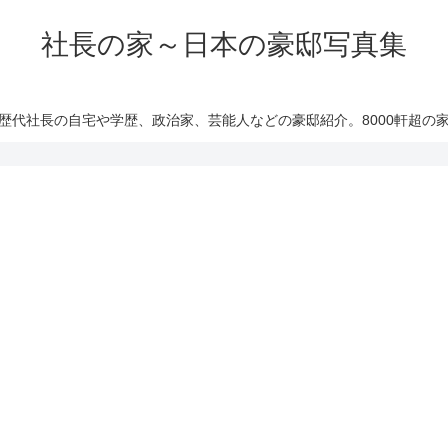
社長の家～日本の豪邸写真集
歴代社長の自宅や学歴、政治家、芸能人などの豪邸紹介。8000軒超の