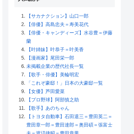
【サカナクション】山口一郎
【俳優】高島忠夫＝寿美花代
【俳優・キャンディーズ】水谷豊＝伊藤
蘭
【叶姉妹】叶恭子＝叶美香
【漫画家】尾田栄一郎
未掲載企業の歴代社長一覧
【歌手・俳優】美輪明宏
「これぞ豪邸！」日本の大豪邸一覧
【女優】芦田愛菜
【プロ野球】阿部慎之助
【歌手】あのちゃん
【トヨタ自動車】石田退三＝豊田英二＝
豊田章一郎＝豊田達郎＝奥田碩＝張富士
夫＝渡辺捷昭＝豊田章男