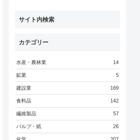
サイト内検索
カテゴリー
水産・農林業
14
鉱業
5
建設業
169
食料品
142
繊維製品
57
パルプ・紙
26
化学
207