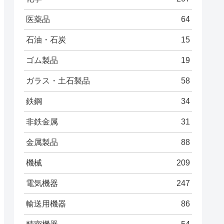
医薬品
64
石油・石炭
15
ゴム製品
19
ガラス・土石製品
58
鉄鋼
34
非鉄金属
31
金属製品
88
機械
209
電気機器
247
輸送用機器
86