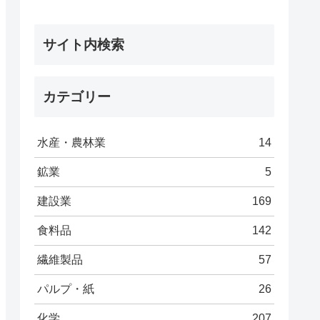
サイト内検索
カテゴリー
水産・農林業
14
鉱業
5
建設業
169
食料品
142
繊維製品
57
パルプ・紙
26
化学
207