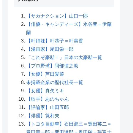
【サカナクション】山口一郎
【俳優・キャンディーズ】水谷豊＝伊藤
蘭
【叶姉妹】叶恭子＝叶美香
【漫画家】尾田栄一郎
「これぞ豪邸！」日本の大豪邸一覧
【プロ野球】阿部慎之助
【女優】芦田愛菜
未掲載企業の歴代社長一覧
【女優】真矢ミキ
【歌手】あのちゃん
【評論家】山田五郎
【俳優】筧利夫
【トヨタ自動車】石田退三＝豊田英二＝
豊田章一郎＝豊田達郎＝奥田碩＝張富士