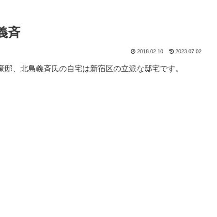
義斉
2018.02.10
2023.07.02
豪邸、北島義斉氏の自宅は新宿区の立派な邸宅です。