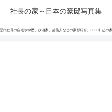
社長の家～日本の豪邸写真集
歴代社長の自宅や学歴、政治家、芸能人などの豪邸紹介。8000軒超の