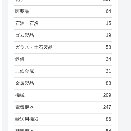
医薬品
64
石油・石炭
15
ゴム製品
19
ガラス・土石製品
58
鉄鋼
34
非鉄金属
31
金属製品
88
機械
209
電気機器
247
輸送用機器
86