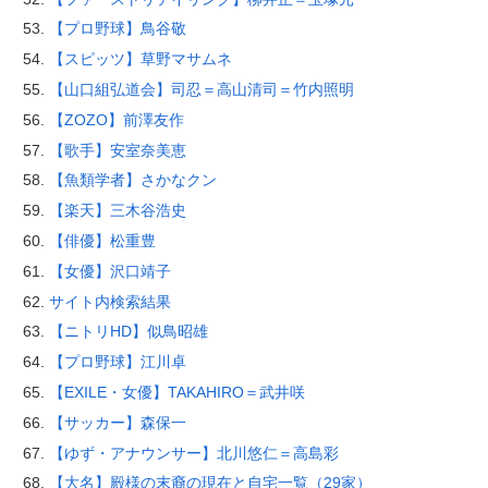
【プロ野球】鳥谷敬
【スピッツ】草野マサムネ
【山口組弘道会】司忍＝高山清司＝竹内照明
【ZOZO】前澤友作
【歌手】安室奈美恵
【魚類学者】さかなクン
【楽天】三木谷浩史
【俳優】松重豊
【女優】沢口靖子
サイト内検索結果
【ニトリHD】似鳥昭雄
【プロ野球】江川卓
【EXILE・女優】TAKAHIRO＝武井咲
【サッカー】森保一
【ゆず・アナウンサー】北川悠仁＝高島彩
【大名】殿様の末裔の現在と自宅一覧（29家）