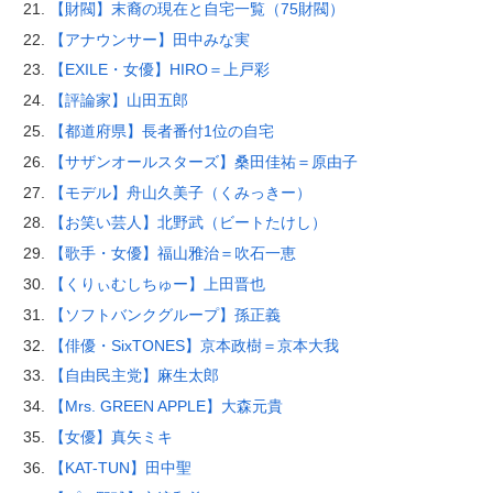
【財閥】末裔の現在と自宅一覧（75財閥）
【アナウンサー】田中みな実
【EXILE・女優】HIRO＝上戸彩
【評論家】山田五郎
【都道府県】長者番付1位の自宅
【サザンオールスターズ】桑田佳祐＝原由子
【モデル】舟山久美子（くみっきー）
【お笑い芸人】北野武（ビートたけし）
【歌手・女優】福山雅治＝吹石一恵
【くりぃむしちゅー】上田晋也
【ソフトバンクグループ】孫正義
【俳優・SixTONES】京本政樹＝京本大我
【自由民主党】麻生太郎
【Mrs. GREEN APPLE】大森元貴
【女優】真矢ミキ
【KAT-TUN】田中聖