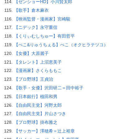
【ゼンショーHD】小川賢太郎
【歌手】倉木麻衣
【映画監督・漫画家】宮崎駿
【ニデック】永守重信
【くりぃむしちゅー】有田哲平
【ぺこ&りゅうちぇる】ぺこ（オクヒラテツコ）
【女優】大原麗子
【タレント】上沼恵美子
【漫画家】さくらももこ
【プロ野球】王貞治
【歌手・女優】沢田研二＝田中裕子
【日本銀行】植田和男
【自由民主党】河野太郎
【自由民主党】片山さつき
【プロ野球】掛布雅之
【サッカー】澤穂希＝辻上裕章