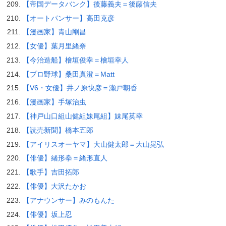
【帝国データバンク】後藤義夫＝後藤信夫
【オートパンサー】高田克彦
【漫画家】青山剛昌
【女優】葉月里緒奈
【今治造船】檜垣俊幸＝檜垣幸人
【プロ野球】桑田真澄＝Matt
【V6・女優】井ノ原快彦＝瀬戸朝香
【漫画家】手塚治虫
【神戸山口組山健組妹尾組】妹尾英幸
【読売新聞】橋本五郎
【アイリスオーヤマ】大山健太郎＝大山晃弘
【俳優】緒形拳＝緒形直人
【歌手】吉田拓郎
【俳優】大沢たかお
【アナウンサー】みのもんた
【俳優】坂上忍