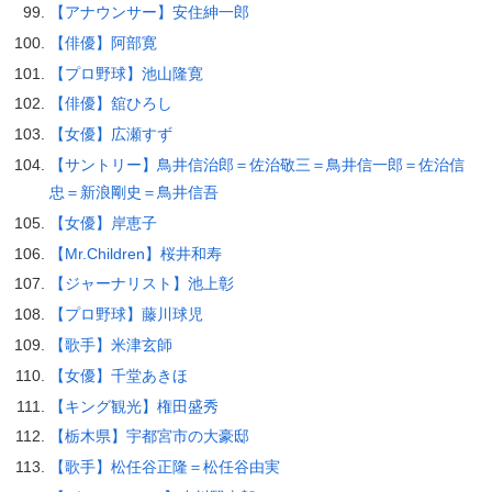
【アナウンサー】安住紳一郎
【俳優】阿部寛
【プロ野球】池山隆寛
【俳優】舘ひろし
【女優】広瀬すず
【サントリー】鳥井信治郎＝佐治敬三＝鳥井信一郎＝佐治信
忠＝新浪剛史＝鳥井信吾
【女優】岸恵子
【Mr.Children】桜井和寿
【ジャーナリスト】池上彰
【プロ野球】藤川球児
【歌手】米津玄師
【女優】千堂あきほ
【キング観光】権田盛秀
【栃木県】宇都宮市の大豪邸
【歌手】松任谷正隆＝松任谷由実