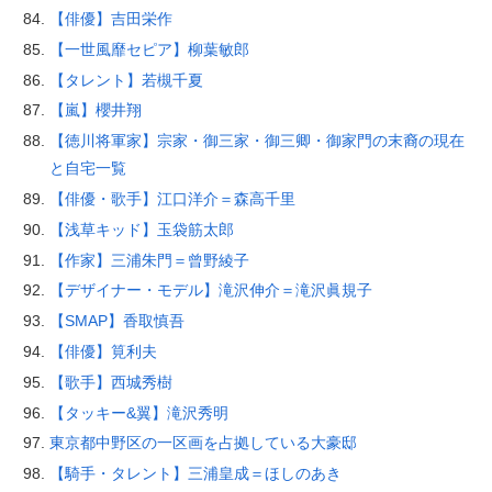
【俳優】吉田栄作
【一世風靡セピア】柳葉敏郎
【タレント】若槻千夏
【嵐】櫻井翔
【徳川将軍家】宗家・御三家・御三卿・御家門の末裔の現在
と自宅一覧
【俳優・歌手】江口洋介＝森高千里
【浅草キッド】玉袋筋太郎
【作家】三浦朱門＝曾野綾子
【デザイナー・モデル】滝沢伸介＝滝沢眞規子
【SMAP】香取慎吾
【俳優】筧利夫
【歌手】西城秀樹
【タッキー&翼】滝沢秀明
東京都中野区の一区画を占拠している大豪邸
【騎手・タレント】三浦皇成＝ほしのあき