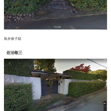
鳥井春子邸
佐治敬三