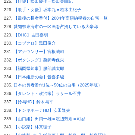
【俳優】松田優作＝松田美由紀
【歌手・女優】坂本九＝柏木由紀子
【最後の長者番付】2004年高額納税者の自宅一覧
愛知県東海市の一区画を占拠している大豪邸
【DHC】吉田嘉明
【コブクロ】黒田俊介
【アナウンサー】宮根誠司
【ボクシング】薬師寺保栄
【福岡県知事】服部誠太郎
【日本維新の会】音喜多駿
日本の長者番付1位～50位の自宅（2025年版）
【タレント・政治家】ラサール石井
【鈴与HD】鈴木与平
【ドンキホーテHD】安田隆夫
【山口組】田岡一雄＝渡辺芳則＝司忍
【小説家】林真理子