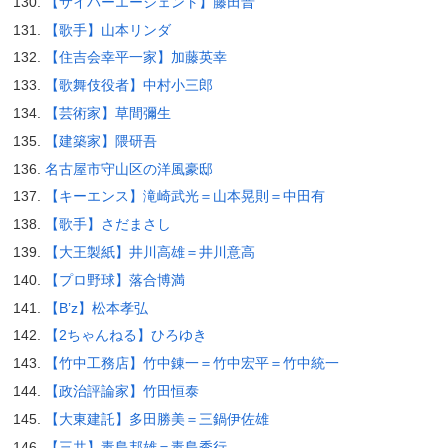
【サイバーエージェント】藤田晋
【歌手】山本リンダ
【住吉会幸平一家】加藤英幸
【歌舞伎役者】中村小三郎
【芸術家】草間彌生
【建築家】隈研吾
名古屋市守山区の洋風豪邸
【キーエンス】滝崎武光＝山本晃則＝中田有
【歌手】さだまさし
【大王製紙】井川高雄＝井川意高
【プロ野球】落合博満
【B’z】松本孝弘
【2ちゃんねる】ひろゆき
【竹中工務店】竹中錬一＝竹中宏平＝竹中統一
【政治評論家】竹田恒泰
【大東建託】多田勝美＝三鍋伊佐雄
【三共】毒島邦雄＝毒島秀行