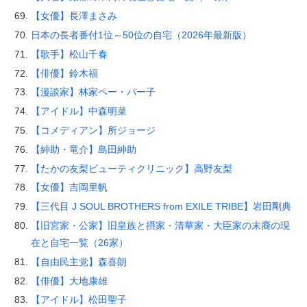
【女優】長澤まさみ
日本の長者番付1位～50位の自宅（2026年最新版）
【歌手】松山千春
【俳優】鈴木福
【漫談家】林家ペー・パー子
【アイドル】中森明菜
【コメディアン】所ジョージ
【紳助・竜介】島田紳助
【たかの友梨ビューティクリニック】高野友梨
【女優】吉岡里帆
【三代目 J SOUL BROTHERS from EXILE TRIBE】岩田剛典
【旧宮家・公家】旧皇族と摂家・清華家・大臣家の末裔の現
在と自宅一覧（26家）
【自由民主党】森喜朗
【俳優】大地康雄
【アイドル】松田聖子