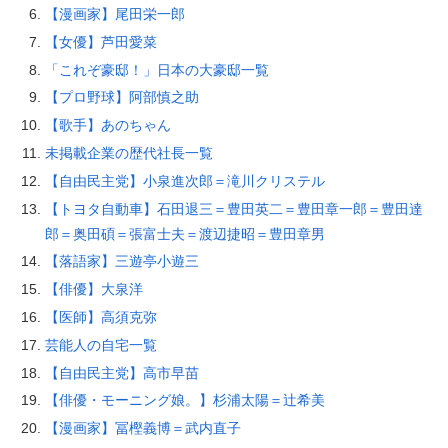
【漫画家】尾田栄一郎
【女優】芦田愛菜
「これぞ豪邸！」日本の大豪邸一覧
【プロ野球】阿部慎之助
【歌手】あのちゃん
未掲載企業の歴代社長一覧
【自由民主党】小泉進次郎＝滝川クリステル
【トヨタ自動車】石田退三＝豊田英二＝豊田章一郎＝豊田達
郎＝奥田碩＝張富士夫＝渡辺捷昭＝豊田章男
【落語家】三遊亭小遊三
【俳優】大泉洋
【医師】高須克弥
芸能人の自宅一覧
【自由民主党】高市早苗
【俳優・モーニング娘。】杉浦太陽＝辻希美
【漫画家】冨樫義博＝武内直子