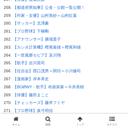
【都道府県知事】公舎・公館一覧公開！
【作家・女優】山村美紗＝山村紅葉
【サッカー】北澤豪
【プロ野球】下柳剛
【アナウンサー】膳場貴子
【カシオ計算機】樫尾俊雄＝樫尾和雄
【一世風靡セピア】哀川翔
【歌手】吉川晃司
【住吉会】西口茂男＝関功＝小川修司
【漫画家】岸本斉史
【BOØWY・歌手】布袋寅泰＝今井美樹
【俳優】藤田まこと
【チェッカーズ】藤井フミヤ
【プロ野球】真弓明信
【コーエーテクモHD】襟川陽一＝襟川恵子
ホーム
検索
トップ
カテゴリ
日本の長者番付1位～50位の自宅（2023年最新版）