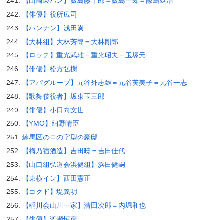
【山崎製パン】飯島藤十郎＝飯島一郎＝飯島延浩
【俳優】役所広司
【ハンナン】浅田満
【大林組】大林芳郎＝大林剛郎
【ロッテ】重光武雄＝重光昭夫＝玉塚元一
【俳優】松方弘樹
【アパグループ】元谷外志雄＝元谷芙美子＝元谷一志
【歌舞伎役者】坂東玉三郎
【俳優】小日向文世
【YMO】細野晴臣
練馬区のコの字型の豪邸
【梅乃宿酒造】吉田暁＝吉田佳代
【山口組弘道会浜健組】浜田健嗣
【東横イン】西田憲正
【コクド】堤義明
【稲川会山川一家】清田次郎＝内堀和也
【俳優】渡瀬恒彦