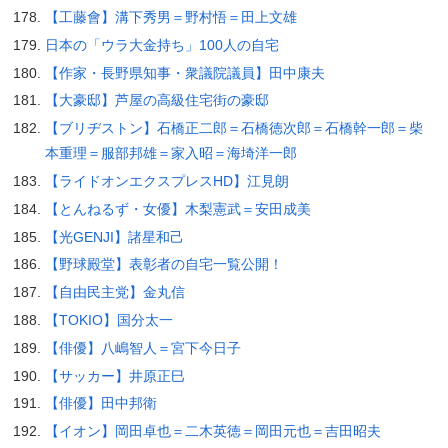
【工藤會】溝下秀男＝野村悟＝田上文雄
日本の「ウラ大金持ち」100人の自宅
【作家・長野県知事・衆議院議員】田中康夫
【大豪邸】芦屋の高級住宅街の豪邸
【ブリヂストン】石橋正二郎＝石橋徳次郎＝石橋幹一郎＝柴
本重理＝服部邦雄＝家入昭＝海埼洋一郎
【ライドオンエクスプレスHD】江見朗
【とんねるず・女優】木梨憲武＝安田成美
【光GENJI】諸星和己
【野球殿堂】表彰者の自宅一覧公開！
【自由民主党】金丸信
【TOKIO】国分太一
【俳優】八嶋智人＝宮下今日子
【サッカー】井原正巳
【俳優】田中邦衛
【イオン】岡田卓也＝二木英徳＝岡田元也＝吉田昭夫