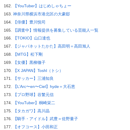
【YouTuber】はじめしゃちょー
神奈川県横浜市港北区の大豪邸
【俳優】豊川悦司
【調査中】情報提供を募集している芸能人一覧
【TOKIO】山口達也
【ジャパネットたかた】高田明＝高田旭人
【MTG】松下剛
【女優】黒柳徹子
【X JAPAN】Toshl（トシ）
【サッカー】三浦知良
【L’Arc〜en〜Ciel】hyde＝大石恵
【プロ野球】谷繁元信
【YouTuber】桐崎栄二
【タカガワ】高川晶
【騎手・アイドル】武豊＝佐野量子
【オフコース】小田和正