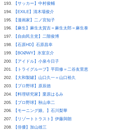
【サッカー】中村俊輔
【EXILE】清木場俊介
【漫画家】二ノ宮知子
【麻生】麻生太賀吉＝麻生太郎＝麻生泰
【自由民主党】二階俊博
【石原HD】石原昌幸
【BOØWY】氷室京介
【アイドル】小泉今日子
【トライグループ】平田修＝二谷友里恵
【大和製罐】山口久一＝山口裕久
【プロ野球】原辰徳
【料理研究家】栗原はるみ
【プロ野球】秋山幸二
【モーニング娘。】石川梨華
【リゾートトラスト】伊藤與朗
【俳優】加山雄三