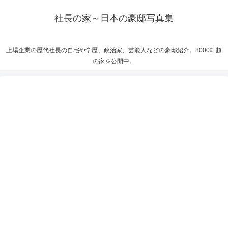
社長の家～日本の豪邸写真集
上場企業の歴代社長の自宅や学歴、政治家、芸能人などの豪邸紹介。8000軒超
の家を公開中。