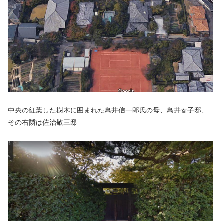
中央の紅葉した樹木に囲まれた鳥井信一郎氏の母、鳥井春子邸、
その右隣は佐治敬三邸