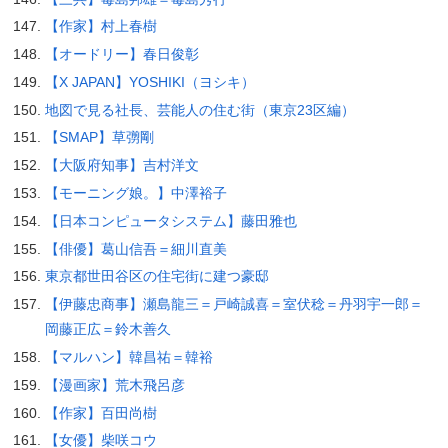
【作家】村上春樹
【オードリー】春日俊彰
【X JAPAN】YOSHIKI（ヨシキ）
地図で見る社長、芸能人の住む街（東京23区編）
【SMAP】草彅剛
【大阪府知事】吉村洋文
【モーニング娘。】中澤裕子
【日本コンピュータシステム】藤田雅也
【俳優】葛山信吾＝細川直美
東京都世田谷区の住宅街に建つ豪邸
【伊藤忠商事】瀬島龍三＝戸崎誠喜＝室伏稔＝丹羽宇一郎＝
岡藤正広＝鈴木善久
【マルハン】韓昌祐＝韓裕
【漫画家】荒木飛呂彦
【作家】百田尚樹
【女優】柴咲コウ