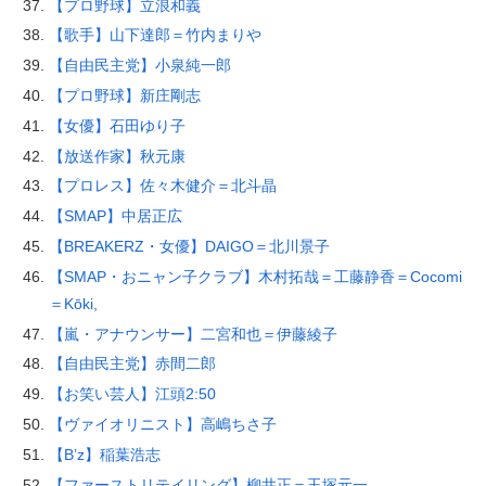
【プロ野球】立浪和義
【歌手】山下達郎＝竹内まりや
【自由民主党】小泉純一郎
【プロ野球】新庄剛志
【女優】石田ゆり子
【放送作家】秋元康
【プロレス】佐々木健介＝北斗晶
【SMAP】中居正広
【BREAKERZ・女優】DAIGO＝北川景子
【SMAP・おニャン子クラブ】木村拓哉＝工藤静香＝Cocomi
＝Kōki,
【嵐・アナウンサー】二宮和也＝伊藤綾子
【自由民主党】赤間二郎
【お笑い芸人】江頭2:50
【ヴァイオリニスト】高嶋ちさ子
【B’z】稲葉浩志
【ファーストリテイリング】柳井正＝玉塚元一