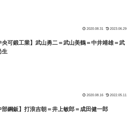
2020.08.31
2023.06.29
中央可鍛工業】武山勇二＝武山美鶴＝中井靖雄＝武
尚生
2020.08.16
2022.05.11
中部鋼鈑】打浪吉朝＝井上敏郎＝成田健一郎