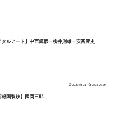
メタルアート】中西輝彦＝柳井則雄＝安富豊史
2020.08.31
2023.06.29
新報国製鉄】國岡三郎