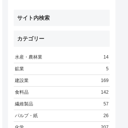
サイト内検索
カテゴリー
水産・農林業
14
鉱業
5
建設業
169
食料品
142
繊維製品
57
パルプ・紙
26
化学
207