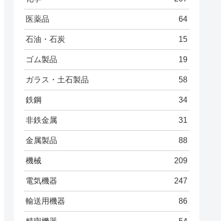
医薬品
64
石油・石炭
15
ゴム製品
19
ガラス・土石製品
58
鉄鋼
34
非鉄金属
31
金属製品
88
機械
209
電気機器
247
輸送用機器
86