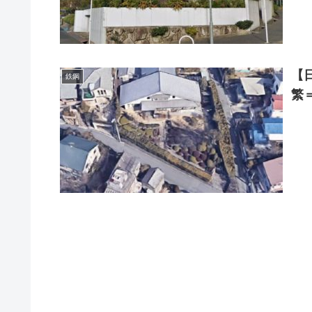
【
鉄鋼
繁