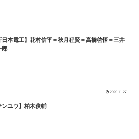
新日本電工】花村信平＝秋月程賢＝高橋啓悟＝三井
一郎
2020.11.27
サンユウ】柏木俊輔