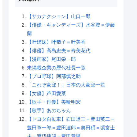
【サカナクション】山口一郎
【俳優・キャンディーズ】水谷豊＝伊藤
蘭
【叶姉妹】叶恭子＝叶美香
【俳優】高島忠夫＝寿美花代
【漫画家】尾田栄一郎
未掲載企業の歴代社長一覧
【プロ野球】阿部慎之助
「これぞ豪邸！」日本の大豪邸一覧
【女優】芦田愛菜
【歌手・俳優】美輪明宏
【歌手】あのちゃん
【トヨタ自動車】石田退三＝豊田英二＝
豊田章一郎＝豊田達郎＝奥田碩＝張富士
夫＝渡辺捷昭＝豊田章男