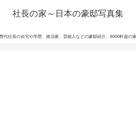
社長の家～日本の豪邸写真集
歴代社長の自宅や学歴、政治家、芸能人などの豪邸紹介。8000軒超の