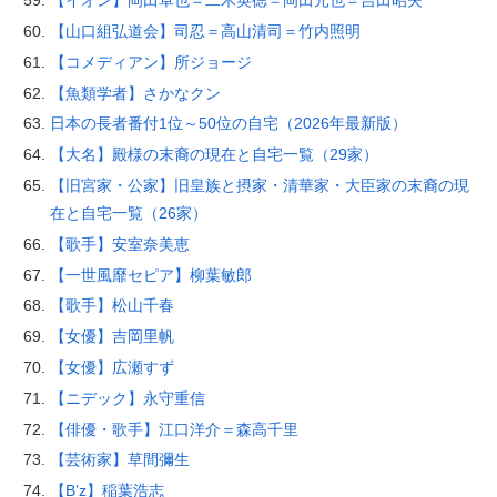
【イオン】岡田卓也＝二木英徳＝岡田元也＝吉田昭夫
【山口組弘道会】司忍＝高山清司＝竹内照明
【コメディアン】所ジョージ
【魚類学者】さかなクン
日本の長者番付1位～50位の自宅（2026年最新版）
【大名】殿様の末裔の現在と自宅一覧（29家）
【旧宮家・公家】旧皇族と摂家・清華家・大臣家の末裔の現
在と自宅一覧（26家）
【歌手】安室奈美恵
【一世風靡セピア】柳葉敏郎
【歌手】松山千春
【女優】吉岡里帆
【女優】広瀬すず
【ニデック】永守重信
【俳優・歌手】江口洋介＝森高千里
【芸術家】草間彌生
【B’z】稲葉浩志