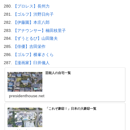
【プロレス】長州力
【ゴルフ】渋野日向子
【伊藤園】本庄八郎
【アナウンサー】楠田枝里子
【ずうとるび】山田隆夫
【俳優】吉田栄作
【ゴルフ】横峯さくら
【漫画家】臼井儀人
芸能人の自宅一覧
presidenthouse.net
「これぞ豪邸！」日本の大豪邸一覧