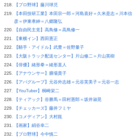
【プロ野球】藤川球児
【本田技研工業】本田宗一郎＝河島喜好＝久米是志＝川本信
彦＝伊東孝紳＝八郷隆弘
【自由民主党】高鳥修＝高鳥修一
【東横イン】西田憲正
【騎手・アイドル】武豊＝佐野量子
【大阪トラック配送センター】片山修二＝片山英樹
【俳優】緒形拳＝緒形直人
【アナウンサー】膳場貴子
【アパグループ】元谷外志雄＝元谷芙美子＝元谷一志
【YouTuber】桐崎栄二
【ティアック】谷勝馬＝田村憲郎＝坂井淑晃
【チェッカーズ】藤井フミヤ
【コメディアン】大村崑
【画家】絹谷幸二
【プロ野球】今中慎二