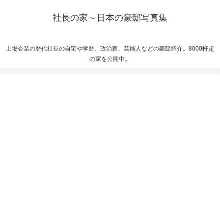
社長の家～日本の豪邸写真集
上場企業の歴代社長の自宅や学歴、政治家、芸能人などの豪邸紹介。8000軒超
の家を公開中。