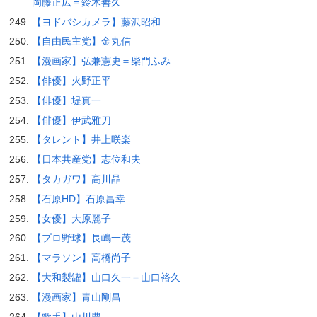
岡藤正広＝鈴木善久
【ヨドバシカメラ】藤沢昭和
【自由民主党】金丸信
【漫画家】弘兼憲史＝柴門ふみ
【俳優】火野正平
【俳優】堤真一
【俳優】伊武雅刀
【タレント】井上咲楽
【日本共産党】志位和夫
【タカガワ】高川晶
【石原HD】石原昌幸
【女優】大原麗子
【プロ野球】長嶋一茂
【マラソン】高橋尚子
【大和製罐】山口久一＝山口裕久
【漫画家】青山剛昌
【歌手】山川豊