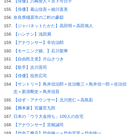
【俳優】八嶋智人＝宮下今日子
【俳優】葛山信吾＝細川直美
奈良県橿原市の二軒の豪邸
【ジャパネットたかた】高田明＝高田旭人
【ハンナン】浅田満
【アナウンサー】辛坊治郎
【モーニング娘。】石川梨華
【自由民主党】片山さつき
【歌手】吉川晃司
【俳優】役所広司
【サントリー】鳥井信治郎＝佐治敬三＝鳥井信一郎＝佐治信
忠＝新浪剛史＝鳥井信吾
【ゆず・アナウンサー】北川悠仁＝高島彩
【脚本家】宮藤官九郎
日本の「ウラ大金持ち」100人の自宅
【アナウンサー】宮根誠司
【竹中工務店】竹中錬一＝竹中宏平＝竹中統一