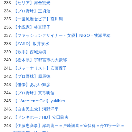
【セリア】河合宏光
【プロ野球】王貞治
【一世風靡セピア】哀川翔
【小説家】林真理子
【ファッションデザイナー・女優】NIGO＝牧瀬里穂
【ZARD】坂井泉水
【歌手】西城秀樹
【栃木県】宇都宮市の大豪邸
【ジャーナリスト】安藤優子
【プロ野球】原辰徳
【俳優】あおい輝彦
【プロ野球】真弓明信
【L’Arc〜en〜Ciel】yukihiro
【自由民主党】河野洋平
【ドンキホーテHD】安田隆夫
【伊藤忠商事】瀬島龍三＝戸崎誠喜＝室伏稔＝丹羽宇一郎＝