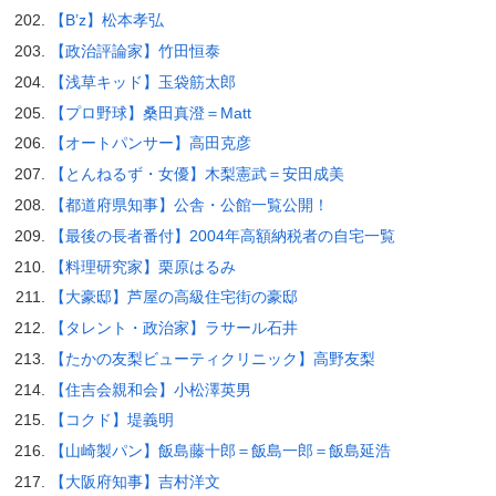
【B’z】松本孝弘
【政治評論家】竹田恒泰
【浅草キッド】玉袋筋太郎
【プロ野球】桑田真澄＝Matt
【オートパンサー】高田克彦
【とんねるず・女優】木梨憲武＝安田成美
【都道府県知事】公舎・公館一覧公開！
【最後の長者番付】2004年高額納税者の自宅一覧
【料理研究家】栗原はるみ
【大豪邸】芦屋の高級住宅街の豪邸
【タレント・政治家】ラサール石井
【たかの友梨ビューティクリニック】高野友梨
【住吉会親和会】小松澤英男
【コクド】堤義明
【山崎製パン】飯島藤十郎＝飯島一郎＝飯島延浩
【大阪府知事】吉村洋文