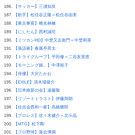
【サッカー】三浦知良
【歌手】松任谷正隆＝松任谷由実
【東京事変】椎名林檎
【にしたん】西村誠司
【ミツカンHD】中埜又左衛門＝中埜和英
【落語家】春風亭昇太
【トライグループ】平田修＝二谷友里恵
【モーニング娘。】中澤裕子
【俳優】大沢たかお
【EXILE】清木場俊介
【日本維新の会】遠藤敬
【リゾートトラスト】伊藤與朗
【住吉会西和一家】髙橋勝郎
【プロレス】佐々木健介＝北斗晶
【MTG】松下剛
【プロ野球】落合博満