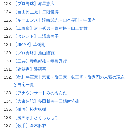
【プロ野球】赤星憲広
【自由民主党】二階俊博
【キーエンス】滝崎武光＝山本晃則＝中田有
【工藤會】溝下秀男＝野村悟＝田上文雄
【タレント】上沼恵美子
【SMAP】草彅剛
【プロ野球】池山隆寛
【三共】毒島邦雄＝毒島秀行
【建築家】隈研吾
【徳川将軍家】宗家・御三家・御三卿・御家門の末裔の現在
と自宅一覧
【アナウンサー】みのもんた
【大東建託】多田勝美＝三鍋伊佐雄
【俳優】松方弘樹
【漫画家】さくらももこ
【歌手】倉木麻衣