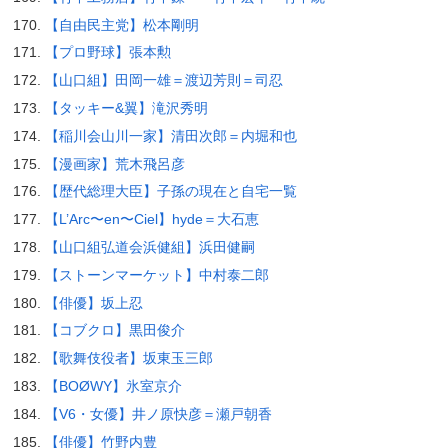
【自由民主党】松本剛明
【プロ野球】張本勲
【山口組】田岡一雄＝渡辺芳則＝司忍
【タッキー&翼】滝沢秀明
【稲川会山川一家】清田次郎＝内堀和也
【漫画家】荒木飛呂彦
【歴代総理大臣】子孫の現在と自宅一覧
【L’Arc〜en〜Ciel】hyde＝大石恵
【山口組弘道会浜健組】浜田健嗣
【ストーンマーケット】中村泰二郎
【俳優】坂上忍
【コブクロ】黒田俊介
【歌舞伎役者】坂東玉三郎
【BOØWY】氷室京介
【V6・女優】井ノ原快彦＝瀬戸朝香
【俳優】竹野内豊