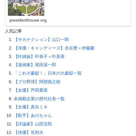
presidenthouse.org
人気記事
【サカナクション】山口一郎
【俳優・キャンディーズ】水谷豊＝伊藤蘭
【叶姉妹】叶恭子＝叶美香
【漫画家】尾田栄一郎
「これぞ豪邸！」日本の大豪邸一覧
【プロ野球】阿部慎之助
【女優】芦田愛菜
未掲載企業の歴代社長一覧
【女優】真矢ミキ
【歌手】あのちゃん
【評論家】山田五郎
【俳優】筧利夫