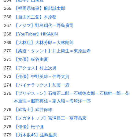
【福岡県知事】服部誠太郎
【自由民主党】木原稔
【ノジマ】野島絹代＝野島廣司
【YouTuber】HIKAKIN
【大林組】大林芳郎＝大林剛郎
【柔道・タレント】井上康生＝東原亜希
【女優】板谷由夏
【アクセス】村上次男
【俳優】中野英雄＝仲野太賀
【パイオラックス】加藤一彦
【ブリヂストン】石橋正二郎＝石橋徳次郎＝石橋幹一郎＝柴
本重理＝服部邦雄＝家入昭＝海埼洋一郎
【武富士】武井保雄
【メガネトップ】冨澤昌三＝冨澤昌宏
【俳優】松平健
【乃木坂46】生駒里奈