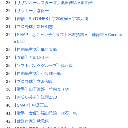
【サザンオールスターズ】桑田佳祐＝原由子
【サッカー】森保一
【俳優・SixTONES】京本政樹＝京本大我
【プロ野球】新庄剛志
【SMAP・おニャン子クラブ】木村拓哉＝工藤静香＝Cocomi
＝Kōki,
【自由民主党】麻生太郎
【女優】石田ゆり子
【ソフトバンクグループ】孫正義
【自由民主党】小泉純一郎
【プロ野球】立浪和義
【歌手】山下達郎＝竹内まりや
【お笑い芸人】江頭2:50
【SMAP】中居正広
【歌手・女優】福山雅治＝吹石一恵
【放送作家】秋元康