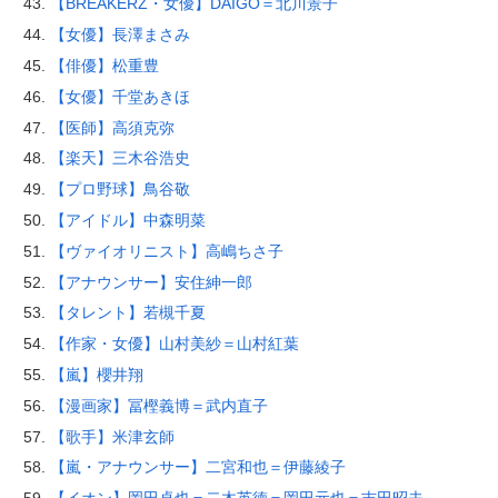
【BREAKERZ・女優】DAIGO＝北川景子
【女優】長澤まさみ
【俳優】松重豊
【女優】千堂あきほ
【医師】高須克弥
【楽天】三木谷浩史
【プロ野球】鳥谷敬
【アイドル】中森明菜
【ヴァイオリニスト】高嶋ちさ子
【アナウンサー】安住紳一郎
【タレント】若槻千夏
【作家・女優】山村美紗＝山村紅葉
【嵐】櫻井翔
【漫画家】冨樫義博＝武内直子
【歌手】米津玄師
【嵐・アナウンサー】二宮和也＝伊藤綾子