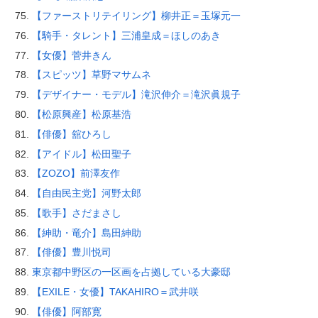
【ファーストリテイリング】柳井正＝玉塚元一
【騎手・タレント】三浦皇成＝ほしのあき
【女優】菅井きん
【スピッツ】草野マサムネ
【デザイナー・モデル】滝沢伸介＝滝沢眞規子
【松原興産】松原基浩
【俳優】舘ひろし
【アイドル】松田聖子
【ZOZO】前澤友作
【自由民主党】河野太郎
【歌手】さだまさし
【紳助・竜介】島田紳助
【俳優】豊川悦司
東京都中野区の一区画を占拠している大豪邸
【EXILE・女優】TAKAHIRO＝武井咲
【俳優】阿部寛