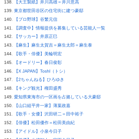
【大王製紙】井川高雄＝井川意高
東京都世田谷区の住宅街に建つ豪邸
【プロ野球】谷繁元信
【調査中】情報提供を募集している芸能人一覧
【サッカー】井原正巳
【麻生】麻生太賀吉＝麻生太郎＝麻生泰
【歌手・俳優】美輪明宏
【オードリー】春日俊彰
【X JAPAN】Toshl（トシ）
【2ちゃんねる】ひろゆき
【キング観光】権田盛秀
愛知県東海市の一区画を占拠している大豪邸
【山口組平井一家】薄葉政嘉
【歌手・女優】沢田研二＝田中裕子
【俳優】松田優作＝松田美由紀
【アイドル】小泉今日子