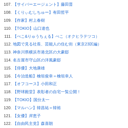
【サイバーエージェント】藤田晋
【くりぃむしちゅー】有田哲平
【作家】村上春樹
【TOKIO】山口達也
【ぺこ&りゅうちぇる】ぺこ（オクヒラテツコ）
地図で見る社長、芸能人の住む街（東京23区編）
神奈川県横浜市港北区の大豪邸
名古屋市守山区の洋風豪邸
【俳優】大地康雄
【今治造船】檜垣俊幸＝檜垣幸人
【オフコース】小田和正
【野球殿堂】表彰者の自宅一覧公開！
【TOKIO】国分太一
【マルハン】韓昌祐＝韓裕
【女優】岸恵子
【自由民主党】森喜朗