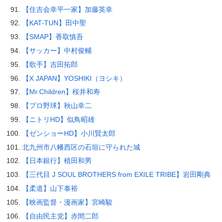
【住吉会幸平一家】加藤英幸
【KAT-TUN】田中聖
【SMAP】香取慎吾
【サッカー】中村俊輔
【歌手】吉田拓郎
【X JAPAN】YOSHIKI（ヨシキ）
【Mr.Children】桜井和寿
【プロ野球】秋山幸二
【ニトリHD】似鳥昭雄
【ゼンショーHD】小川賢太郎
北九州市八幡西区の石垣に守られた城
【日本銀行】植田和男
【三代目 J SOUL BROTHERS from EXILE TRIBE】岩田剛典
【柔道】山下泰裕
【映画監督・漫画家】宮崎駿
【自由民主党】赤間二郎