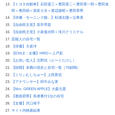
【トヨタ自動車】石田退三＝豊田英二＝豊田章一郎＝豊田達
郎＝奥田碩＝張富士夫＝渡辺捷昭＝豊田章男
【俳優・モーニング娘。】杉浦太陽＝辻希美
【自由民主党】高市早苗
【自由民主党】小泉進次郎＝滝川クリステル
芸能人の自宅一覧
【俳優】大泉洋
【EXILE・女優】HIRO＝上戸彩
【お笑い芸人】北野武（ビートたけし）
【財閥】末裔の現在と自宅一覧（75財閥）
【くりぃむしちゅー】上田晋也
【アナウンサー】田中みな実
【Mrs. GREEN APPLE】大森元貴
【都道府県】長者番付1位の自宅
【女優】沢口靖子
サイト内検索結果