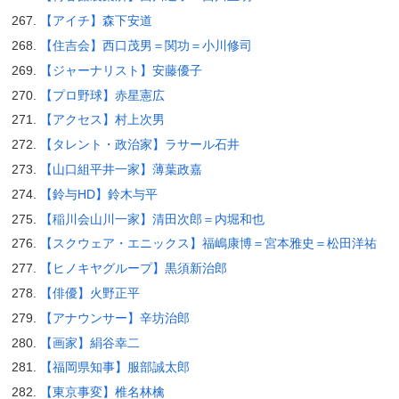
【アイチ】森下安道
【住吉会】西口茂男＝関功＝小川修司
【ジャーナリスト】安藤優子
【プロ野球】赤星憲広
【アクセス】村上次男
【タレント・政治家】ラサール石井
【山口組平井一家】薄葉政嘉
【鈴与HD】鈴木与平
【稲川会山川一家】清田次郎＝内堀和也
【スクウェア・エニックス】福嶋康博＝宮本雅史＝松田洋祐
【ヒノキヤグループ】黒須新治郎
【俳優】火野正平
【アナウンサー】辛坊治郎
【画家】絹谷幸二
【福岡県知事】服部誠太郎
【東京事変】椎名林檎