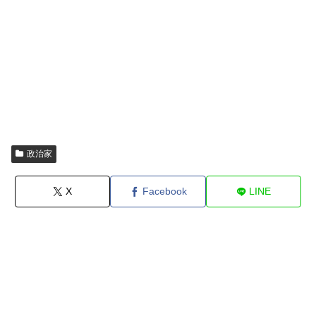
政治家
X
Facebook
LINE