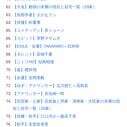
【大名】殿様の末裔の現在と自宅一覧（29家）
【魚類学者】さかなクン
【俳優】松重豊
【コメディアン】所ジョージ
【スピッツ】草野マサムネ
【EXILE・女優】TAKAHIRO＝武井咲
【タレント】若槻千夏
【ニトリHD】似鳥昭雄
【嵐】櫻井翔
【女優】吉岡里帆
【ゆず・アナウンサー】北川悠仁＝高島彩
【アナウンサー】安住紳一郎
【旧宮家・公家】旧皇族と摂家・清華家・大臣家の末裔の現
在と自宅一覧（26家）
【俳優・歌手】江口洋介＝森高千里
【歌手】安室奈美恵