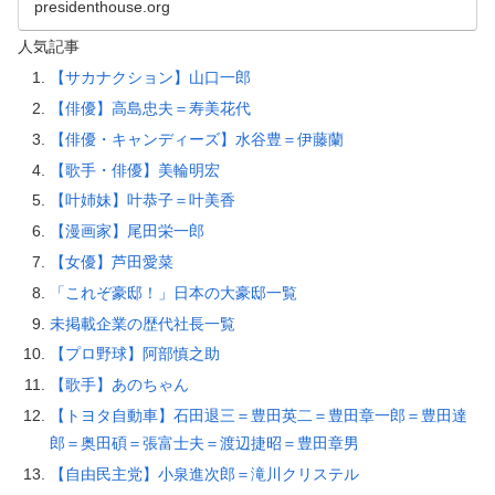
presidenthouse.org
人気記事
【サカナクション】山口一郎
【俳優】高島忠夫＝寿美花代
【俳優・キャンディーズ】水谷豊＝伊藤蘭
【歌手・俳優】美輪明宏
【叶姉妹】叶恭子＝叶美香
【漫画家】尾田栄一郎
【女優】芦田愛菜
「これぞ豪邸！」日本の大豪邸一覧
未掲載企業の歴代社長一覧
【プロ野球】阿部慎之助
【歌手】あのちゃん
【トヨタ自動車】石田退三＝豊田英二＝豊田章一郎＝豊田達
郎＝奥田碩＝張富士夫＝渡辺捷昭＝豊田章男
【自由民主党】小泉進次郎＝滝川クリステル