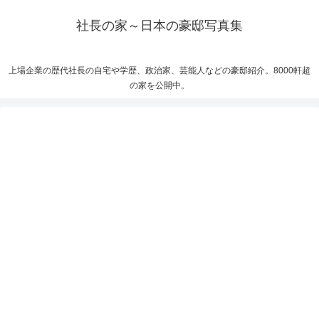
社長の家～日本の豪邸写真集
上場企業の歴代社長の自宅や学歴、政治家、芸能人などの豪邸紹介。8000軒超
の家を公開中。