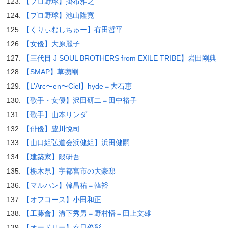
【プロ野球】掛布雅之
【プロ野球】池山隆寛
【くりぃむしちゅー】有田哲平
【女優】大原麗子
【三代目 J SOUL BROTHERS from EXILE TRIBE】岩田剛典
【SMAP】草彅剛
【L’Arc〜en〜Ciel】hyde＝大石恵
【歌手・女優】沢田研二＝田中裕子
【歌手】山本リンダ
【俳優】豊川悦司
【山口組弘道会浜健組】浜田健嗣
【建築家】隈研吾
【栃木県】宇都宮市の大豪邸
【マルハン】韓昌祐＝韓裕
【オフコース】小田和正
【工藤會】溝下秀男＝野村悟＝田上文雄
【オードリー】春日俊彰