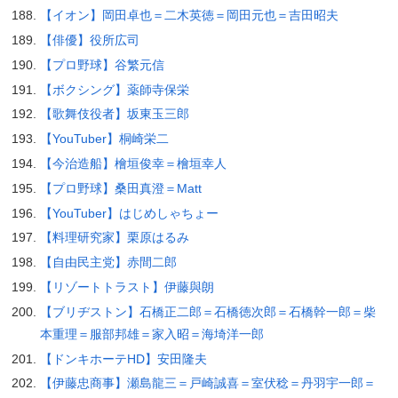
【イオン】岡田卓也＝二木英徳＝岡田元也＝吉田昭夫
【俳優】役所広司
【プロ野球】谷繁元信
【ボクシング】薬師寺保栄
【歌舞伎役者】坂東玉三郎
【YouTuber】桐崎栄二
【今治造船】檜垣俊幸＝檜垣幸人
【プロ野球】桑田真澄＝Matt
【YouTuber】はじめしゃちょー
【料理研究家】栗原はるみ
【自由民主党】赤間二郎
【リゾートトラスト】伊藤與朗
【ブリヂストン】石橋正二郎＝石橋徳次郎＝石橋幹一郎＝柴
本重理＝服部邦雄＝家入昭＝海埼洋一郎
【ドンキホーテHD】安田隆夫
【伊藤忠商事】瀬島龍三＝戸崎誠喜＝室伏稔＝丹羽宇一郎＝