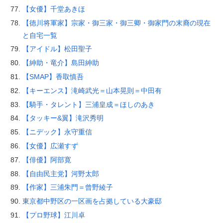
【女優】千堂あきほ
【徳川将軍家】宗家・御三家・御三卿・御家門の末裔の現在
と自宅一覧
【アイドル】松田聖子
【紳助・竜介】島田紳助
【SMAP】香取慎吾
【キーエンス】滝崎武光＝山本晃則＝中田有
【騎手・タレント】三浦皇成＝ほしのあき
【タッキー&翼】滝沢秀明
【ニデック】永守重信
【女優】広瀬すず
【俳優】阿部寛
【自由民主党】河野太郎
【作家】三浦朱門＝曾野綾子
東京都中野区の一区画を占拠している大豪邸
【プロ野球】江川卓