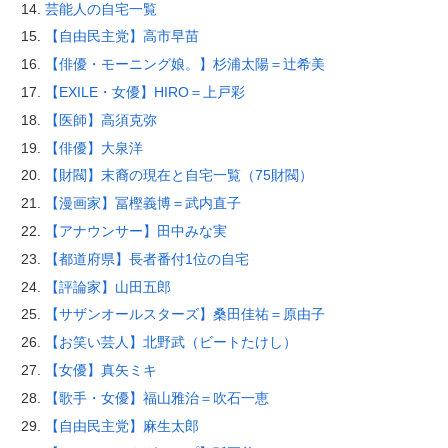
芸能人の自宅一覧
【自由民主党】高市早苗
【俳優・モーニング娘。】杉浦太陽＝辻希美
【EXILE・女優】HIRO＝上戸彩
【医師】高須克弥
【俳優】大泉洋
【財閥】末裔の現在と自宅一覧（75財閥）
【漫画家】冨樫義博＝武内直子
【アナウンサー】田中みな実
【都道府県】長者番付1位の自宅
【評論家】山田五郎
【サザンオールスターズ】桑田佳祐＝原由子
【お笑い芸人】北野武（ビートたけし）
【女優】真矢ミキ
【歌手・女優】福山雅治＝吹石一恵
【自由民主党】麻生太郎