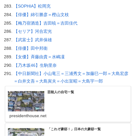
【SOPHIA】松岡充
【俳優】綿引勝彦＝樫山文枝
【梅乃宿酒造】吉田暁＝吉田佳代
【セリア】河合宏光
【武富士】武井保雄
【俳優】田中邦衛
【女優】斉藤由貴＝水嶋凜
【乃木坂46】生駒里奈
【中日新聞社】小山竜三＝三浦秀文＝加藤巳一郎＝大島宏彦
＝白井文吾＝大島寅夫＝小出宣昭＝大島宇一郎
芸能人の自宅一覧
presidenthouse.net
「これぞ豪邸！」日本の大豪邸一覧