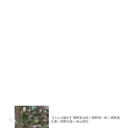
【スルガ銀行】岡野喜太郎＝岡野喜一郎＝岡野喜
久麿＝岡野光喜＝米山明広