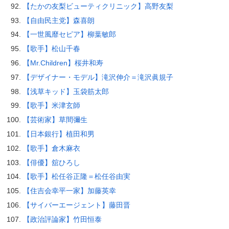
【たかの友梨ビューティクリニック】高野友梨
【自由民主党】森喜朗
【一世風靡セピア】柳葉敏郎
【歌手】松山千春
【Mr.Children】桜井和寿
【デザイナー・モデル】滝沢伸介＝滝沢眞規子
【浅草キッド】玉袋筋太郎
【歌手】米津玄師
【芸術家】草間彌生
【日本銀行】植田和男
【歌手】倉木麻衣
【俳優】舘ひろし
【歌手】松任谷正隆＝松任谷由実
【住吉会幸平一家】加藤英幸
【サイバーエージェント】藤田晋
【政治評論家】竹田恒泰