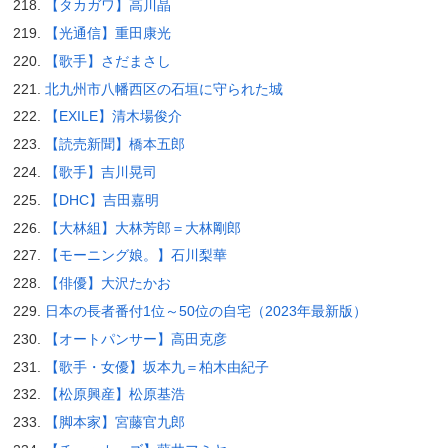
【タカガワ】高川晶
【光通信】重田康光
【歌手】さだまさし
北九州市八幡西区の石垣に守られた城
【EXILE】清木場俊介
【読売新聞】橋本五郎
【歌手】吉川晃司
【DHC】吉田嘉明
【大林組】大林芳郎＝大林剛郎
【モーニング娘。】石川梨華
【俳優】大沢たかお
日本の長者番付1位～50位の自宅（2023年最新版）
【オートパンサー】高田克彦
【歌手・女優】坂本九＝柏木由紀子
【松原興産】松原基浩
【脚本家】宮藤官九郎