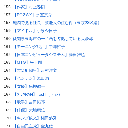
【作家】村上春樹
【BOØWY】氷室京介
地図で見る社長、芸能人の住む街（東京23区編）
【アイドル】小泉今日子
愛知県東海市の一区画を占拠している大豪邸
【モーニング娘。】中澤裕子
【日本コンピュータシステム】藤田雅也
【MTG】松下剛
【大阪府知事】吉村洋文
【ハンナン】浅田満
【女優】黒柳徹子
【X JAPAN】Toshl（トシ）
【歌手】吉田拓郎
【俳優】大地康雄
【キング観光】権田盛秀
【自由民主党】金丸信