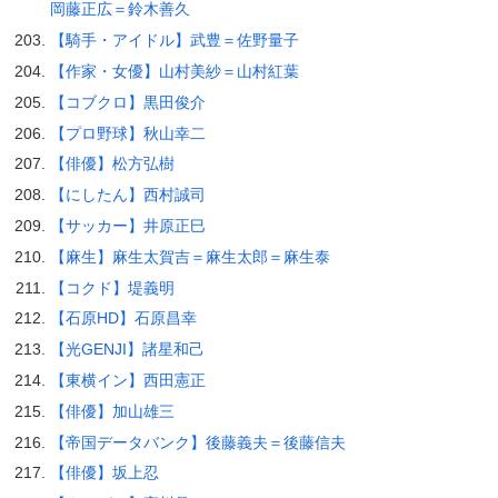
岡藤正広＝鈴木善久
【騎手・アイドル】武豊＝佐野量子
【作家・女優】山村美紗＝山村紅葉
【コブクロ】黒田俊介
【プロ野球】秋山幸二
【俳優】松方弘樹
【にしたん】西村誠司
【サッカー】井原正巳
【麻生】麻生太賀吉＝麻生太郎＝麻生泰
【コクド】堤義明
【石原HD】石原昌幸
【光GENJI】諸星和己
【東横イン】西田憲正
【俳優】加山雄三
【帝国データバンク】後藤義夫＝後藤信夫
【俳優】坂上忍