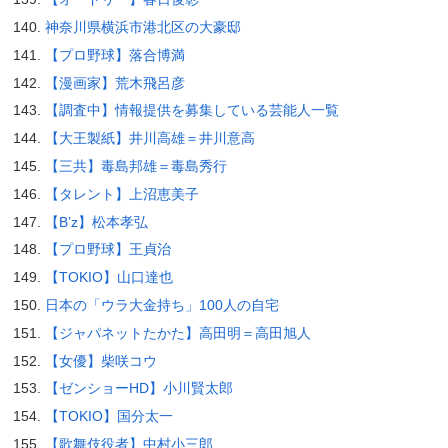
神奈川県横浜市港北区の大豪邸
【プロ野球】落合博満
【漫画家】荒木飛呂彦
【調査中】情報提供を募集している芸能人一覧
【大王製紙】井川高雄＝井川意高
【三共】毒島邦雄＝毒島秀行
【タレント】上沼恵美子
【B’z】松本孝弘
【プロ野球】王貞治
【TOKIO】山口達也
日本の「ウラ大金持ち」100人の自宅
【ジャパネットたかた】高田明＝高田旭人
【女優】柴咲コウ
【ゼンショーHD】小川賢太郎
【TOKIO】国分太一
【歌舞伎役者】中村小三郎