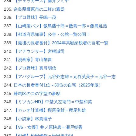
【チェッカーズ】藤井フミヤ
奈良県橿原市の二軒の豪邸
【プロ野球】長嶋一茂
【山崎製パン】飯島藤十郎＝飯島一郎＝飯島延浩
【都道府県知事】公舎・公館一覧公開！
【最後の長者番付】2004年高額納税者の自宅一覧
【アナウンサー】宮根誠司
【漫画家】青山剛昌
【プロ野球】真弓明信
【アパグループ】元谷外志雄＝元谷芙美子＝元谷一志
日本の長者番付1位～50位の自宅（2025年版）
練馬区のコの字型の豪邸
【ミツカンHD】中埜又左衛門＝中埜和英
【カシオ計算機】樫尾俊雄＝樫尾和雄
【小説家】林真理子
【V6・女優】井ノ原快彦＝瀬戸朝香
【俳優】松田優作＝松田美由紀