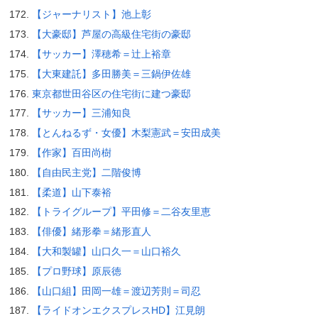
【ジャーナリスト】池上彰
【大豪邸】芦屋の高級住宅街の豪邸
【サッカー】澤穂希＝辻上裕章
【大東建託】多田勝美＝三鍋伊佐雄
東京都世田谷区の住宅街に建つ豪邸
【サッカー】三浦知良
【とんねるず・女優】木梨憲武＝安田成美
【作家】百田尚樹
【自由民主党】二階俊博
【柔道】山下泰裕
【トライグループ】平田修＝二谷友里恵
【俳優】緒形拳＝緒形直人
【大和製罐】山口久一＝山口裕久
【プロ野球】原辰徳
【山口組】田岡一雄＝渡辺芳則＝司忍
【ライドオンエクスプレスHD】江見朗