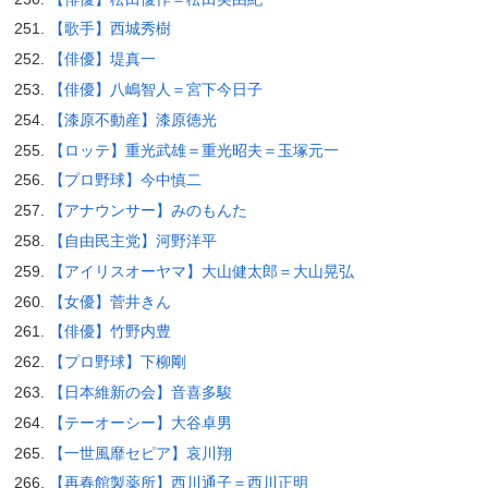
【歌手】西城秀樹
【俳優】堤真一
【俳優】八嶋智人＝宮下今日子
【漆原不動産】漆原徳光
【ロッテ】重光武雄＝重光昭夫＝玉塚元一
【プロ野球】今中慎二
【アナウンサー】みのもんた
【自由民主党】河野洋平
【アイリスオーヤマ】大山健太郎＝大山晃弘
【女優】菅井きん
【俳優】竹野内豊
【プロ野球】下柳剛
【日本維新の会】音喜多駿
【テーオーシー】大谷卓男
【一世風靡セピア】哀川翔
【再春館製薬所】西川通子＝西川正明