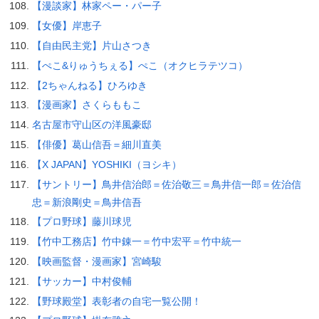
【漫談家】林家ペー・パー子
【女優】岸恵子
【自由民主党】片山さつき
【ぺこ&りゅうちぇる】ぺこ（オクヒラテツコ）
【2ちゃんねる】ひろゆき
【漫画家】さくらももこ
名古屋市守山区の洋風豪邸
【俳優】葛山信吾＝細川直美
【X JAPAN】YOSHIKI（ヨシキ）
【サントリー】鳥井信治郎＝佐治敬三＝鳥井信一郎＝佐治信
忠＝新浪剛史＝鳥井信吾
【プロ野球】藤川球児
【竹中工務店】竹中錬一＝竹中宏平＝竹中統一
【映画監督・漫画家】宮崎駿
【サッカー】中村俊輔
【野球殿堂】表彰者の自宅一覧公開！