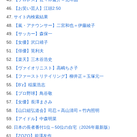
【お笑い芸人】江頭2:50
サイト内検索結果
【嵐・アナウンサー】二宮和也＝伊藤綾子
【サッカー】森保一
【女優】沢口靖子
【俳優】筧利夫
【楽天】三木谷浩史
【ヴァイオリニスト】高嶋ちさ子
【ファーストリテイリング】柳井正＝玉塚元一
【B’z】稲葉浩志
【プロ野球】鳥谷敬
【女優】長澤まさみ
【山口組弘道会】司忍＝高山清司＝竹内照明
【アイドル】中森明菜
日本の長者番付1位～50位の自宅（2026年最新版）
【ZOZO】前澤友作