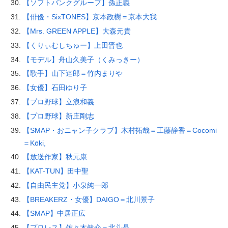
【ソフトバンクグループ】孫正義
【俳優・SixTONES】京本政樹＝京本大我
【Mrs. GREEN APPLE】大森元貴
【くりぃむしちゅー】上田晋也
【モデル】舟山久美子（くみっきー）
【歌手】山下達郎＝竹内まりや
【女優】石田ゆり子
【プロ野球】立浪和義
【プロ野球】新庄剛志
【SMAP・おニャン子クラブ】木村拓哉＝工藤静香＝Cocomi
＝Kōki,
【放送作家】秋元康
【KAT-TUN】田中聖
【自由民主党】小泉純一郎
【BREAKERZ・女優】DAIGO＝北川景子
【SMAP】中居正広
【プロレス】佐々木健介＝北斗晶