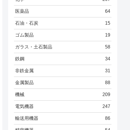
医薬品
64
石油・石炭
15
ゴム製品
19
ガラス・土石製品
58
鉄鋼
34
非鉄金属
31
金属製品
88
機械
209
電気機器
247
輸送用機器
86