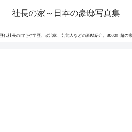
社長の家～日本の豪邸写真集
歴代社長の自宅や学歴、政治家、芸能人などの豪邸紹介。8000軒超の