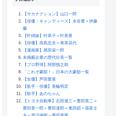
【サカナクション】山口一郎
【俳優・キャンディーズ】水谷豊＝伊藤
蘭
【叶姉妹】叶恭子＝叶美香
【俳優】高島忠夫＝寿美花代
【漫画家】尾田栄一郎
未掲載企業の歴代社長一覧
【プロ野球】阿部慎之助
「これぞ豪邸！」日本の大豪邸一覧
【女優】芦田愛菜
【歌手・俳優】美輪明宏
【歌手】あのちゃん
【トヨタ自動車】石田退三＝豊田英二＝
豊田章一郎＝豊田達郎＝奥田碩＝張富士
夫＝渡辺捷昭＝豊田章男