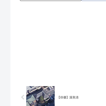
【俳優】渥美清