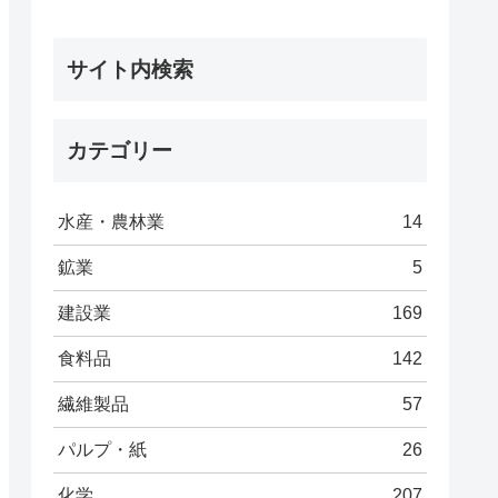
サイト内検索
カテゴリー
水産・農林業
14
鉱業
5
建設業
169
食料品
142
繊維製品
57
パルプ・紙
26
化学
207