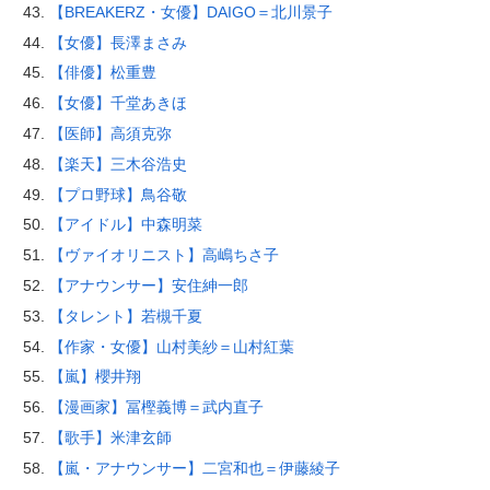
【BREAKERZ・女優】DAIGO＝北川景子
【女優】長澤まさみ
【俳優】松重豊
【女優】千堂あきほ
【医師】高須克弥
【楽天】三木谷浩史
【プロ野球】鳥谷敬
【アイドル】中森明菜
【ヴァイオリニスト】高嶋ちさ子
【アナウンサー】安住紳一郎
【タレント】若槻千夏
【作家・女優】山村美紗＝山村紅葉
【嵐】櫻井翔
【漫画家】冨樫義博＝武内直子
【歌手】米津玄師
【嵐・アナウンサー】二宮和也＝伊藤綾子