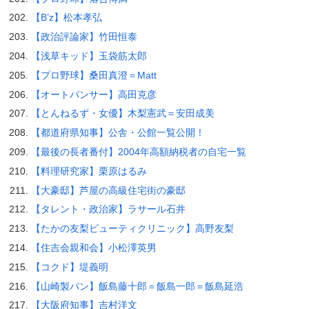
【B’z】松本孝弘
【政治評論家】竹田恒泰
【浅草キッド】玉袋筋太郎
【プロ野球】桑田真澄＝Matt
【オートパンサー】高田克彦
【とんねるず・女優】木梨憲武＝安田成美
【都道府県知事】公舎・公館一覧公開！
【最後の長者番付】2004年高額納税者の自宅一覧
【料理研究家】栗原はるみ
【大豪邸】芦屋の高級住宅街の豪邸
【タレント・政治家】ラサール石井
【たかの友梨ビューティクリニック】高野友梨
【住吉会親和会】小松澤英男
【コクド】堤義明
【山崎製パン】飯島藤十郎＝飯島一郎＝飯島延浩
【大阪府知事】吉村洋文