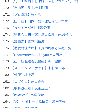
【竹中工務店】竹中錬一＝竹中宏平＝竹中統一
【自由民主党】松本剛明
【プロ野球】張本勲
【山口組】田岡一雄＝渡辺芳則＝司忍
【タッキー&翼】滝沢秀明
【稲川会山川一家】清田次郎＝内堀和也
【漫画家】荒木飛呂彦
【歴代総理大臣】子孫の現在と自宅一覧
【L’Arc〜en〜Ciel】hyde＝大石恵
【山口組弘道会浜健組】浜田健嗣
【ストーンマーケット】中村泰二郎
【俳優】坂上忍
【コブクロ】黒田俊介
【歌舞伎役者】坂東玉三郎
【BOØWY】氷室京介
【V6・女優】井ノ原快彦＝瀬戸朝香