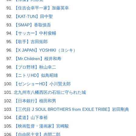
【住吉会幸平一家】加藤英幸
【KAT-TUN】田中聖
【SMAP】香取慎吾
【サッカー】中村俊輔
【歌手】吉田拓郎
【X JAPAN】YOSHIKI（ヨシキ）
【Mr.Children】桜井和寿
【プロ野球】秋山幸二
【ニトリHD】似鳥昭雄
【ゼンショーHD】小川賢太郎
北九州市八幡西区の石垣に守られた城
【日本銀行】植田和男
【三代目 J SOUL BROTHERS from EXILE TRIBE】岩田剛典
【柔道】山下泰裕
【映画監督・漫画家】宮崎駿
【自由民主党】赤間二郎