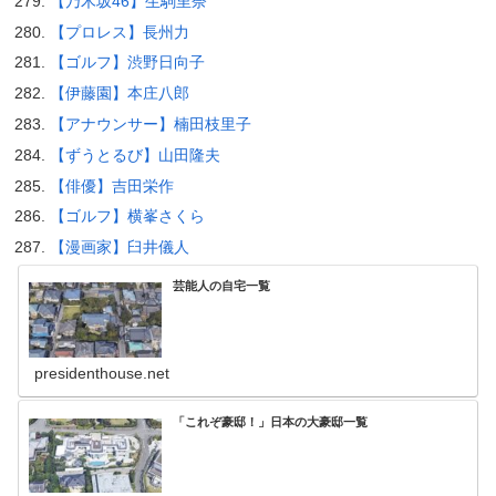
【乃木坂46】生駒里奈
【プロレス】長州力
【ゴルフ】渋野日向子
【伊藤園】本庄八郎
【アナウンサー】楠田枝里子
【ずうとるび】山田隆夫
【俳優】吉田栄作
【ゴルフ】横峯さくら
【漫画家】臼井儀人
芸能人の自宅一覧
presidenthouse.net
「これぞ豪邸！」日本の大豪邸一覧