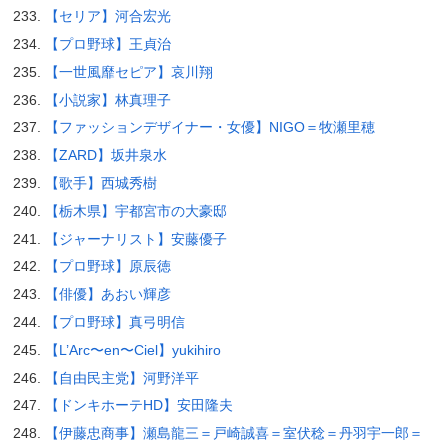
【セリア】河合宏光
【プロ野球】王貞治
【一世風靡セピア】哀川翔
【小説家】林真理子
【ファッションデザイナー・女優】NIGO＝牧瀬里穂
【ZARD】坂井泉水
【歌手】西城秀樹
【栃木県】宇都宮市の大豪邸
【ジャーナリスト】安藤優子
【プロ野球】原辰徳
【俳優】あおい輝彦
【プロ野球】真弓明信
【L’Arc〜en〜Ciel】yukihiro
【自由民主党】河野洋平
【ドンキホーテHD】安田隆夫
【伊藤忠商事】瀬島龍三＝戸崎誠喜＝室伏稔＝丹羽宇一郎＝