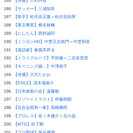
【俳優】竹野内豊
【サッカー】三浦知良
【歌手】松任谷正隆＝松任谷由実
【東京事変】椎名林檎
【にしたん】西村誠司
【ミツカンHD】中埜又左衛門＝中埜和英
【落語家】春風亭昇太
【トライグループ】平田修＝二谷友里恵
【モーニング娘。】中澤裕子
【俳優】大沢たかお
【EXILE】清木場俊介
【日本維新の会】遠藤敬
【リゾートトラスト】伊藤與朗
【住吉会西和一家】髙橋勝郎
【プロレス】佐々木健介＝北斗晶
【MTG】松下剛
【プロ野球】落合博満