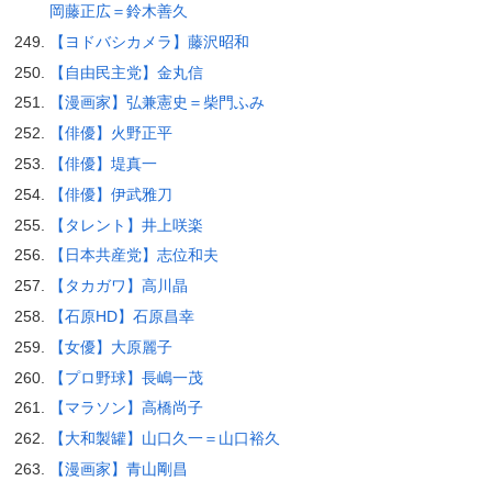
岡藤正広＝鈴木善久
【ヨドバシカメラ】藤沢昭和
【自由民主党】金丸信
【漫画家】弘兼憲史＝柴門ふみ
【俳優】火野正平
【俳優】堤真一
【俳優】伊武雅刀
【タレント】井上咲楽
【日本共産党】志位和夫
【タカガワ】高川晶
【石原HD】石原昌幸
【女優】大原麗子
【プロ野球】長嶋一茂
【マラソン】高橋尚子
【大和製罐】山口久一＝山口裕久
【漫画家】青山剛昌