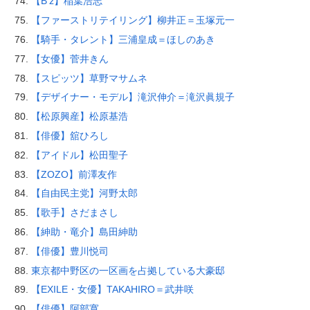
【B’z】稲葉浩志
【ファーストリテイリング】柳井正＝玉塚元一
【騎手・タレント】三浦皇成＝ほしのあき
【女優】菅井きん
【スピッツ】草野マサムネ
【デザイナー・モデル】滝沢伸介＝滝沢眞規子
【松原興産】松原基浩
【俳優】舘ひろし
【アイドル】松田聖子
【ZOZO】前澤友作
【自由民主党】河野太郎
【歌手】さだまさし
【紳助・竜介】島田紳助
【俳優】豊川悦司
東京都中野区の一区画を占拠している大豪邸
【EXILE・女優】TAKAHIRO＝武井咲
【俳優】阿部寛