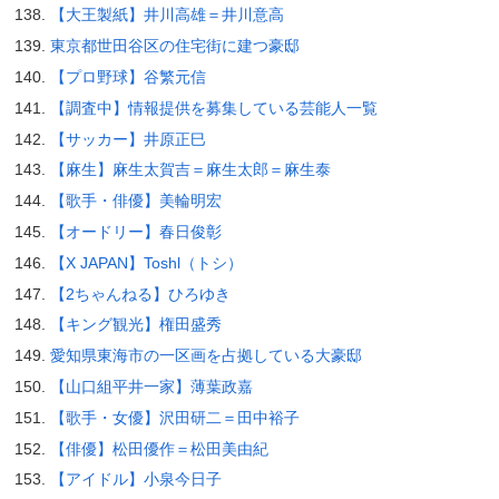
【大王製紙】井川高雄＝井川意高
東京都世田谷区の住宅街に建つ豪邸
【プロ野球】谷繁元信
【調査中】情報提供を募集している芸能人一覧
【サッカー】井原正巳
【麻生】麻生太賀吉＝麻生太郎＝麻生泰
【歌手・俳優】美輪明宏
【オードリー】春日俊彰
【X JAPAN】Toshl（トシ）
【2ちゃんねる】ひろゆき
【キング観光】権田盛秀
愛知県東海市の一区画を占拠している大豪邸
【山口組平井一家】薄葉政嘉
【歌手・女優】沢田研二＝田中裕子
【俳優】松田優作＝松田美由紀
【アイドル】小泉今日子