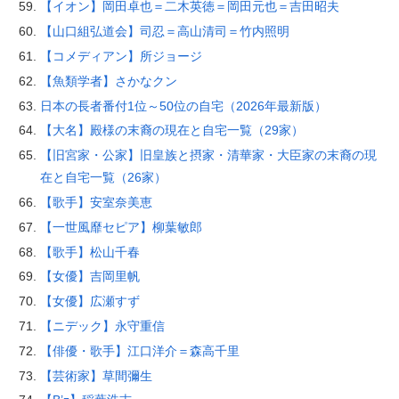
【イオン】岡田卓也＝二木英徳＝岡田元也＝吉田昭夫
【山口組弘道会】司忍＝高山清司＝竹内照明
【コメディアン】所ジョージ
【魚類学者】さかなクン
日本の長者番付1位～50位の自宅（2026年最新版）
【大名】殿様の末裔の現在と自宅一覧（29家）
【旧宮家・公家】旧皇族と摂家・清華家・大臣家の末裔の現
在と自宅一覧（26家）
【歌手】安室奈美恵
【一世風靡セピア】柳葉敏郎
【歌手】松山千春
【女優】吉岡里帆
【女優】広瀬すず
【ニデック】永守重信
【俳優・歌手】江口洋介＝森高千里
【芸術家】草間彌生