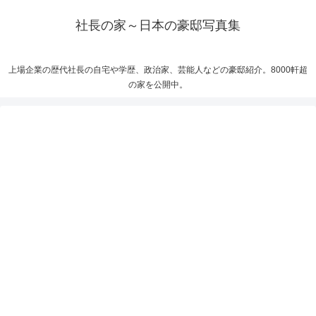
社長の家～日本の豪邸写真集
上場企業の歴代社長の自宅や学歴、政治家、芸能人などの豪邸紹介。8000軒超
の家を公開中。