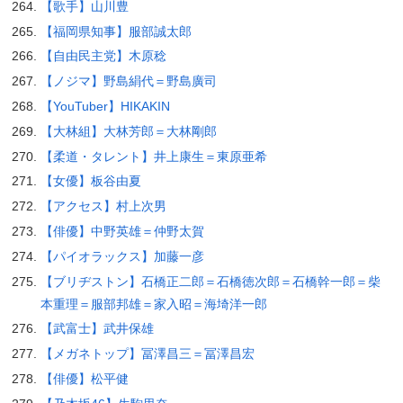
【歌手】山川豊
【福岡県知事】服部誠太郎
【自由民主党】木原稔
【ノジマ】野島絹代＝野島廣司
【YouTuber】HIKAKIN
【大林組】大林芳郎＝大林剛郎
【柔道・タレント】井上康生＝東原亜希
【女優】板谷由夏
【アクセス】村上次男
【俳優】中野英雄＝仲野太賀
【パイオラックス】加藤一彦
【ブリヂストン】石橋正二郎＝石橋徳次郎＝石橋幹一郎＝柴
本重理＝服部邦雄＝家入昭＝海埼洋一郎
【武富士】武井保雄
【メガネトップ】冨澤昌三＝冨澤昌宏
【俳優】松平健