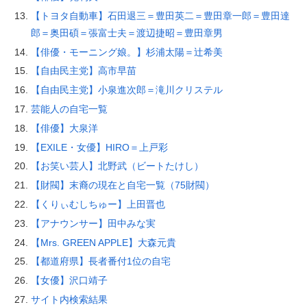
【トヨタ自動車】石田退三＝豊田英二＝豊田章一郎＝豊田達
郎＝奥田碩＝張富士夫＝渡辺捷昭＝豊田章男
【俳優・モーニング娘。】杉浦太陽＝辻希美
【自由民主党】高市早苗
【自由民主党】小泉進次郎＝滝川クリステル
芸能人の自宅一覧
【俳優】大泉洋
【EXILE・女優】HIRO＝上戸彩
【お笑い芸人】北野武（ビートたけし）
【財閥】末裔の現在と自宅一覧（75財閥）
【くりぃむしちゅー】上田晋也
【アナウンサー】田中みな実
【Mrs. GREEN APPLE】大森元貴
【都道府県】長者番付1位の自宅
【女優】沢口靖子
サイト内検索結果