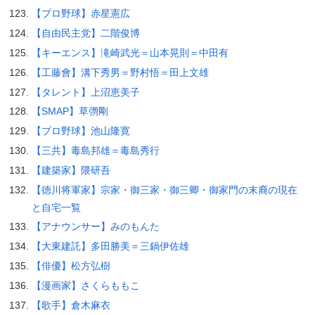
【プロ野球】赤星憲広
【自由民主党】二階俊博
【キーエンス】滝崎武光＝山本晃則＝中田有
【工藤會】溝下秀男＝野村悟＝田上文雄
【タレント】上沼恵美子
【SMAP】草彅剛
【プロ野球】池山隆寛
【三共】毒島邦雄＝毒島秀行
【建築家】隈研吾
【徳川将軍家】宗家・御三家・御三卿・御家門の末裔の現在
と自宅一覧
【アナウンサー】みのもんた
【大東建託】多田勝美＝三鍋伊佐雄
【俳優】松方弘樹
【漫画家】さくらももこ
【歌手】倉木麻衣