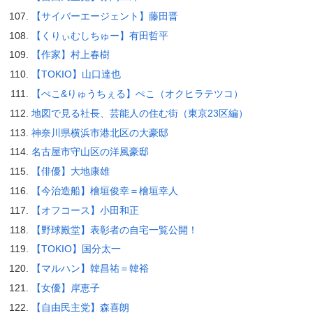
【サイバーエージェント】藤田晋
【くりぃむしちゅー】有田哲平
【作家】村上春樹
【TOKIO】山口達也
【ぺこ&りゅうちぇる】ぺこ（オクヒラテツコ）
地図で見る社長、芸能人の住む街（東京23区編）
神奈川県横浜市港北区の大豪邸
名古屋市守山区の洋風豪邸
【俳優】大地康雄
【今治造船】檜垣俊幸＝檜垣幸人
【オフコース】小田和正
【野球殿堂】表彰者の自宅一覧公開！
【TOKIO】国分太一
【マルハン】韓昌祐＝韓裕
【女優】岸恵子
【自由民主党】森喜朗