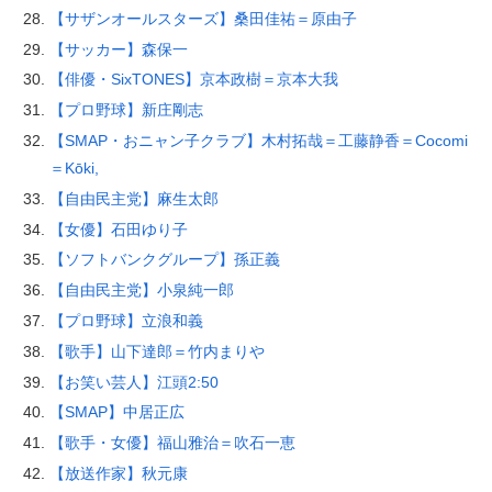
【サザンオールスターズ】桑田佳祐＝原由子
【サッカー】森保一
【俳優・SixTONES】京本政樹＝京本大我
【プロ野球】新庄剛志
【SMAP・おニャン子クラブ】木村拓哉＝工藤静香＝Cocomi
＝Kōki,
【自由民主党】麻生太郎
【女優】石田ゆり子
【ソフトバンクグループ】孫正義
【自由民主党】小泉純一郎
【プロ野球】立浪和義
【歌手】山下達郎＝竹内まりや
【お笑い芸人】江頭2:50
【SMAP】中居正広
【歌手・女優】福山雅治＝吹石一恵
【放送作家】秋元康