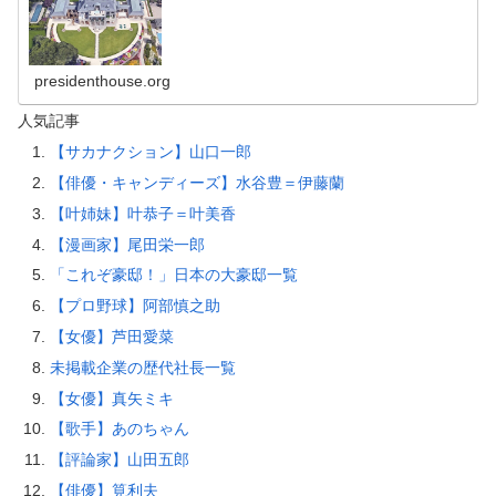
presidenthouse.org
人気記事
【サカナクション】山口一郎
【俳優・キャンディーズ】水谷豊＝伊藤蘭
【叶姉妹】叶恭子＝叶美香
【漫画家】尾田栄一郎
「これぞ豪邸！」日本の大豪邸一覧
【プロ野球】阿部慎之助
【女優】芦田愛菜
未掲載企業の歴代社長一覧
【女優】真矢ミキ
【歌手】あのちゃん
【評論家】山田五郎
【俳優】筧利夫