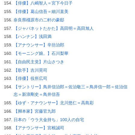
【俳優】八嶋智人＝宮下今日子
【俳優】葛山信吾＝細川直美
奈良県橿原市の二軒の豪邸
【ジャパネットたかた】高田明＝高田旭人
【ハンナン】浅田満
【アナウンサー】辛坊治郎
【モーニング娘。】石川梨華
【自由民主党】片山さつき
【歌手】吉川晃司
【俳優】役所広司
【サントリー】鳥井信治郎＝佐治敬三＝鳥井信一郎＝佐治信
忠＝新浪剛史＝鳥井信吾
【ゆず・アナウンサー】北川悠仁＝高島彩
【脚本家】宮藤官九郎
日本の「ウラ大金持ち」100人の自宅
【アナウンサー】宮根誠司