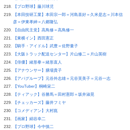
【プロ野球】藤川球児
【本田技研工業】本田宗一郎＝河島喜好＝久米是志＝川本信
彦＝伊東孝紳＝八郷隆弘
【自由民主党】高鳥修＝高鳥修一
【東横イン】西田憲正
【騎手・アイドル】武豊＝佐野量子
【大阪トラック配送センター】片山修二＝片山英樹
【俳優】緒形拳＝緒形直人
【アナウンサー】膳場貴子
【アパグループ】元谷外志雄＝元谷芙美子＝元谷一志
【YouTuber】桐崎栄二
【ティアック】谷勝馬＝田村憲郎＝坂井淑晃
【チェッカーズ】藤井フミヤ
【コメディアン】大村崑
【画家】絹谷幸二
【プロ野球】今中慎二