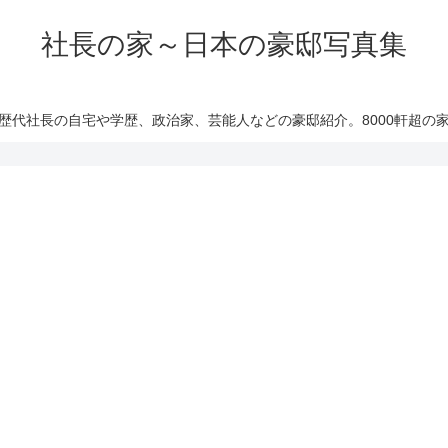
社長の家～日本の豪邸写真集
歴代社長の自宅や学歴、政治家、芸能人などの豪邸紹介。8000軒超の