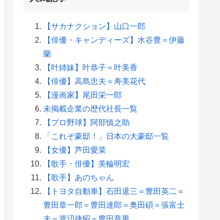
【サカナクション】山口一郎
【俳優・キャンディーズ】水谷豊＝伊藤
蘭
【叶姉妹】叶恭子＝叶美香
【俳優】高島忠夫＝寿美花代
【漫画家】尾田栄一郎
未掲載企業の歴代社長一覧
【プロ野球】阿部慎之助
「これぞ豪邸！」日本の大豪邸一覧
【女優】芦田愛菜
【歌手・俳優】美輪明宏
【歌手】あのちゃん
【トヨタ自動車】石田退三＝豊田英二＝
豊田章一郎＝豊田達郎＝奥田碩＝張富士
夫＝渡辺捷昭＝豊田章男