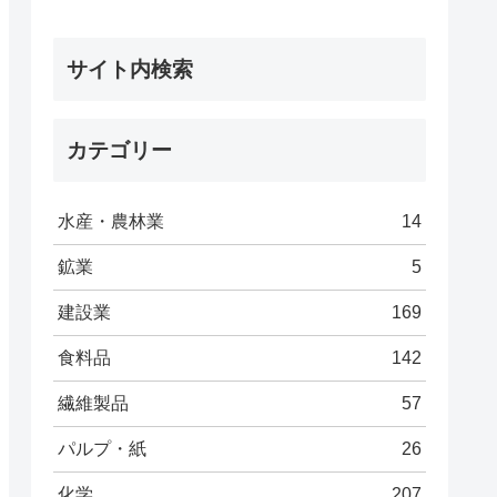
サイト内検索
カテゴリー
水産・農林業
14
鉱業
5
建設業
169
食料品
142
繊維製品
57
パルプ・紙
26
化学
207