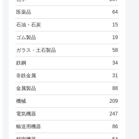
医薬品
64
石油・石炭
15
ゴム製品
19
ガラス・土石製品
58
鉄鋼
34
非鉄金属
31
金属製品
88
機械
209
電気機器
247
輸送用機器
86