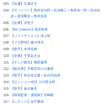
【女優】広瀬すず
【サントリー】鳥井信治郎＝佐治敬三＝鳥井信一郎＝佐治信
忠＝新浪剛史＝鳥井信吾
【女優】岸恵子
【Mr.Children】桜井和寿
【ジャーナリスト】池上彰
【プロ野球】藤川球児
【歌手】米津玄師
【女優】千堂あきほ
【キング観光】権田盛秀
【栃木県】宇都宮市の大豪邸
【歌手】松任谷正隆＝松任谷由実
【ゼンショーHD】小川賢太郎
【歌手】倉木麻衣
【映画監督・漫画家】宮崎駿
【ニデック】永守重信