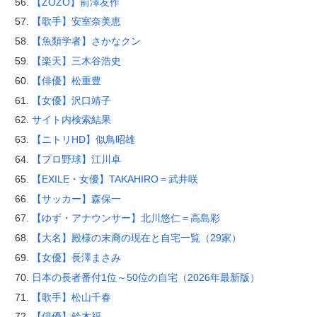
【ZOZO】前澤友作
【歌手】安室奈美恵
【魚類学者】さかなクン
【楽天】三木谷浩史
【俳優】松重豊
【女優】沢口靖子
サイト内検索結果
【ニトリHD】似鳥昭雄
【プロ野球】江川卓
【EXILE・女優】TAKAHIRO＝武井咲
【サッカー】森保一
【ゆず・アナウンサー】北川悠仁＝高島彩
【大名】殿様の末裔の現在と自宅一覧（29家）
【女優】長澤まさみ
日本の長者番付1位～50位の自宅（2026年最新版）
【歌手】松山千春
【俳優】鈴木福