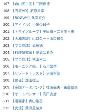
【自由民主党】二階俊博
【石原HD】石原昌幸
【BOØWY】氷室京介
【アイドル】小泉今日子
【トライグループ】平田修＝二谷友里恵
【大和製罐】山口久一＝山口裕久
【プロ野球】原辰徳
【料理研究家】栗原はるみ
【プロ野球】秋山幸二
【モーニング娘。】石川梨華
【リゾートトラスト】伊藤與朗
【俳優】加山雄三
【帝国データバンク】後藤義夫＝後藤信夫
【オートパンサー】高田克彦
【漫画家】青山剛昌
【女優】葉月里緒奈