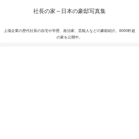
社長の家～日本の豪邸写真集
上場企業の歴代社長の自宅や学歴、政治家、芸能人などの豪邸紹介。8000軒超
の家を公開中。