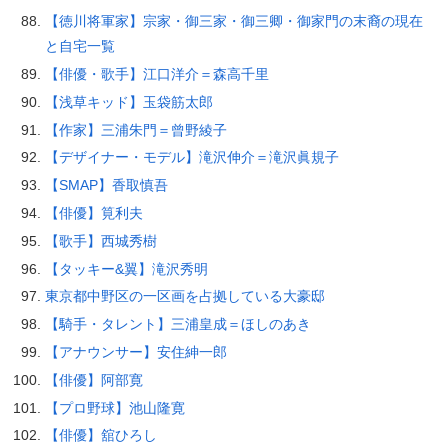
【徳川将軍家】宗家・御三家・御三卿・御家門の末裔の現在
と自宅一覧
【俳優・歌手】江口洋介＝森高千里
【浅草キッド】玉袋筋太郎
【作家】三浦朱門＝曾野綾子
【デザイナー・モデル】滝沢伸介＝滝沢眞規子
【SMAP】香取慎吾
【俳優】筧利夫
【歌手】西城秀樹
【タッキー&翼】滝沢秀明
東京都中野区の一区画を占拠している大豪邸
【騎手・タレント】三浦皇成＝ほしのあき
【アナウンサー】安住紳一郎
【俳優】阿部寛
【プロ野球】池山隆寛
【俳優】舘ひろし