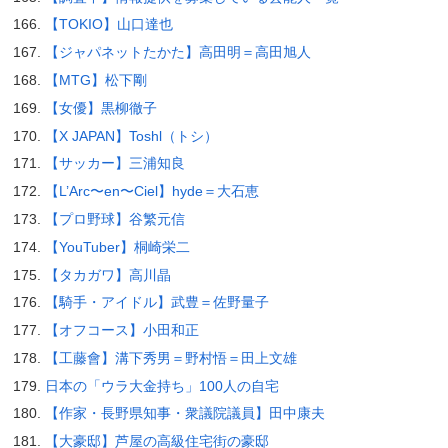
【TOKIO】山口達也
【ジャパネットたかた】高田明＝高田旭人
【MTG】松下剛
【女優】黒柳徹子
【X JAPAN】Toshl（トシ）
【サッカー】三浦知良
【L’Arc〜en〜Ciel】hyde＝大石恵
【プロ野球】谷繁元信
【YouTuber】桐崎栄二
【タカガワ】高川晶
【騎手・アイドル】武豊＝佐野量子
【オフコース】小田和正
【工藤會】溝下秀男＝野村悟＝田上文雄
日本の「ウラ大金持ち」100人の自宅
【作家・長野県知事・衆議院議員】田中康夫
【大豪邸】芦屋の高級住宅街の豪邸