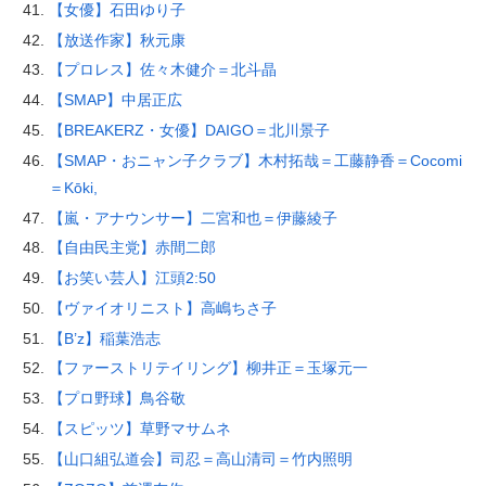
【女優】石田ゆり子
【放送作家】秋元康
【プロレス】佐々木健介＝北斗晶
【SMAP】中居正広
【BREAKERZ・女優】DAIGO＝北川景子
【SMAP・おニャン子クラブ】木村拓哉＝工藤静香＝Cocomi
＝Kōki,
【嵐・アナウンサー】二宮和也＝伊藤綾子
【自由民主党】赤間二郎
【お笑い芸人】江頭2:50
【ヴァイオリニスト】高嶋ちさ子
【B’z】稲葉浩志
【ファーストリテイリング】柳井正＝玉塚元一
【プロ野球】鳥谷敬
【スピッツ】草野マサムネ
【山口組弘道会】司忍＝高山清司＝竹内照明