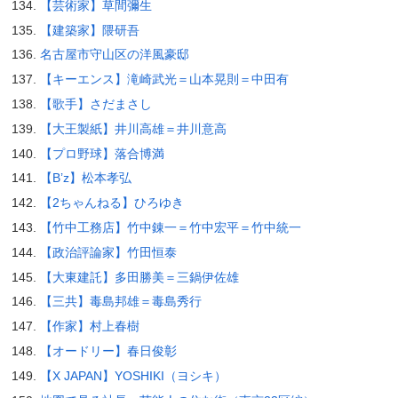
【芸術家】草間彌生
【建築家】隈研吾
名古屋市守山区の洋風豪邸
【キーエンス】滝崎武光＝山本晃則＝中田有
【歌手】さだまさし
【大王製紙】井川高雄＝井川意高
【プロ野球】落合博満
【B’z】松本孝弘
【2ちゃんねる】ひろゆき
【竹中工務店】竹中錬一＝竹中宏平＝竹中統一
【政治評論家】竹田恒泰
【大東建託】多田勝美＝三鍋伊佐雄
【三共】毒島邦雄＝毒島秀行
【作家】村上春樹
【オードリー】春日俊彰
【X JAPAN】YOSHIKI（ヨシキ）