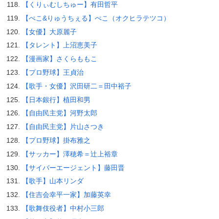
【くりぃむしちゅー】有田哲平
【ぺこ&りゅうちぇる】ぺこ（オクヒラテツコ）
【女優】大原麗子
【タレント】上沼恵美子
【漫画家】さくらももこ
【プロ野球】王貞治
【歌手・女優】沢田研二＝田中裕子
【日本銀行】植田和男
【自由民主党】河野太郎
【自由民主党】片山さつき
【プロ野球】掛布雅之
【サッカー】澤穂希＝辻上裕章
【サイバーエージェント】藤田晋
【歌手】山本リンダ
【住吉会幸平一家】加藤英幸
【歌舞伎役者】中村小三郎