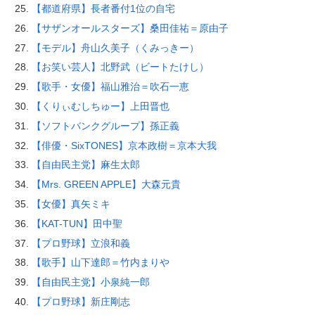
【都道府県】長者番付1位の自宅
【サザンオールスターズ】桑田佳祐＝原由子
【モデル】舟山久美子（くみっきー）
【お笑い芸人】北野武（ビートたけし）
【歌手・女優】福山雅治＝吹石一恵
【くりぃむしちゅー】上田晋也
【ソフトバンクグループ】孫正義
【俳優・SixTONES】京本政樹＝京本大我
【自由民主党】麻生太郎
【Mrs. GREEN APPLE】大森元貴
【女優】真矢ミキ
【KAT-TUN】田中聖
【プロ野球】立浪和義
【歌手】山下達郎＝竹内まりや
【自由民主党】小泉純一郎
【プロ野球】新庄剛志