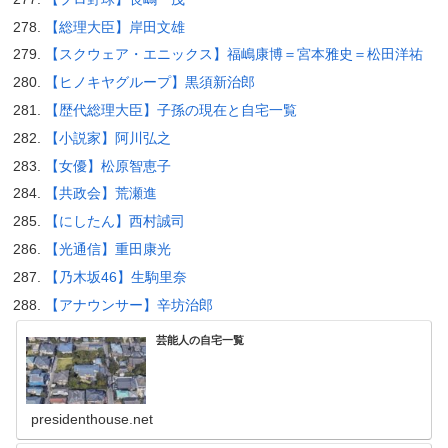
【総理大臣】岸田文雄
【スクウェア・エニックス】福嶋康博＝宮本雅史＝松田洋祐
【ヒノキヤグループ】黒須新治郎
【歴代総理大臣】子孫の現在と自宅一覧
【小説家】阿川弘之
【女優】松原智恵子
【共政会】荒瀬進
【にしたん】西村誠司
【光通信】重田康光
【乃木坂46】生駒里奈
【アナウンサー】辛坊治郎
芸能人の自宅一覧
presidenthouse.net