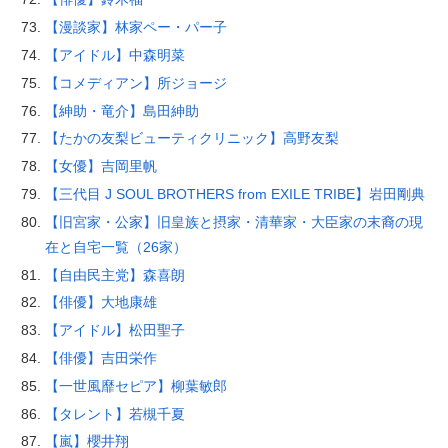
【漫談家】林家ペー・パー子
【アイドル】中森明菜
【コメディアン】所ジョージ
【紳助・竜介】島田紳助
【たかの友梨ビューティクリニック】高野友梨
【女優】吉岡里帆
【三代目 J SOUL BROTHERS from EXILE TRIBE】岩田剛典
【旧宮家・公家】旧皇族と摂家・清華家・大臣家の末裔の現
在と自宅一覧（26家）
【自由民主党】森喜朗
【俳優】大地康雄
【アイドル】松田聖子
【俳優】吉田栄作
【一世風靡セピア】柳葉敏郎
【タレント】若槻千夏
【嵐】櫻井翔