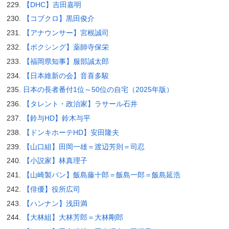
【DHC】吉田嘉明
【コブクロ】黒田俊介
【アナウンサー】宮根誠司
【ボクシング】薬師寺保栄
【福岡県知事】服部誠太郎
【日本維新の会】音喜多駿
日本の長者番付1位～50位の自宅（2025年版）
【タレント・政治家】ラサール石井
【鈴与HD】鈴木与平
【ドンキホーテHD】安田隆夫
【山口組】田岡一雄＝渡辺芳則＝司忍
【小説家】林真理子
【山崎製パン】飯島藤十郎＝飯島一郎＝飯島延浩
【俳優】役所広司
【ハンナン】浅田満
【大林組】大林芳郎＝大林剛郎