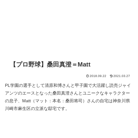
【プロ野球】桑田真澄＝Matt
2018.09.22
2021.03.27
PL学園の選手として清原和博さんと甲子園で大活躍し読売ジャイ
アンツのエースとなった桑田真澄さんとユニークなキャラクター
の息子、Matt（マット：本名：桑田将司）さんの自宅は神奈川県
川崎市麻生区の立派な邸宅です。