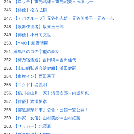
【ロッテ】重光武雄＝重光昭夫＝玉塚元一
【俳優】松方弘樹
【アパグループ】元谷外志雄＝元谷芙美子＝元谷一志
【歌舞伎役者】坂東玉三郎
【俳優】小日向文世
【YMO】細野晴臣
練馬区のコの字型の豪邸
【梅乃宿酒造】吉田暁＝吉田佳代
【山口組弘道会浜健組】浜田健嗣
【東横イン】西田憲正
【コクド】堤義明
【稲川会山川一家】清田次郎＝内堀和也
【俳優】渡瀬恒彦
【都道府県知事】公舎・公館一覧公開！
【作家・女優】山村美紗＝山村紅葉
【サッカー】北澤豪