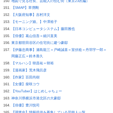
地図で見る社長、芸能人の住む街（東京23区編）
【SMAP】草彅剛
【大阪府知事】吉村洋文
【モーニング娘。】中澤裕子
【日本コンピュータシステム】藤田雅也
【俳優】葛山信吾＝細川直美
東京都世田谷区の住宅街に建つ豪邸
【伊藤忠商事】瀬島龍三＝戸崎誠喜＝室伏稔＝丹羽宇一郎＝
岡藤正広＝鈴木善久
【マルハン】韓昌祐＝韓裕
【漫画家】荒木飛呂彦
【作家】百田尚樹
【女優】柴咲コウ
【YouTuber】はじめしゃちょー
神奈川県横浜市港北区の大豪邸
【俳優】豊川悦司
【調査中】情報提供を募集している芸能人一覧