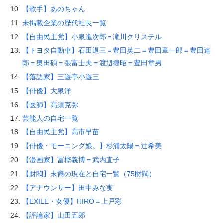
【歌手】あのちゃん
未掲載企業の歴代社長一覧
【自由民主党】小泉進次郎＝滝川クリステル
【トヨタ自動車】石田退三＝豊田英二＝豊田章一郎＝豊田達
郎＝奥田碩＝張富士夫＝渡辺捷昭＝豊田章男
【落語家】三遊亭小遊三
【俳優】大泉洋
【医師】高須克弥
芸能人の自宅一覧
【自由民主党】高市早苗
【俳優・モーニング娘。】杉浦太陽＝辻希美
【漫画家】冨樫義博＝武内直子
【財閥】末裔の現在と自宅一覧（75財閥）
【アナウンサー】田中みな実
【EXILE・女優】HIRO＝上戸彩
【評論家】山田五郎