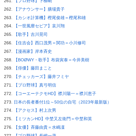
【プロ野球】下柳剛
【アナウンサー】膳場貴子
【カシオ計算機】樫尾俊雄＝樫尾和雄
【一世風靡セピア】哀川翔
【歌手】吉川晃司
【住吉会】西口茂男＝関功＝小川修司
【漫画家】岸本斉史
【BOØWY・歌手】布袋寅泰＝今井美樹
【俳優】藤田まこと
【チェッカーズ】藤井フミヤ
【プロ野球】真弓明信
【コーエーテクモHD】襟川陽一＝襟川恵子
日本の長者番付1位～50位の自宅（2023年最新版）
【アクセス】村上次男
【ミツカンHD】中埜又左衛門＝中埜和英
【女優】斉藤由貴＝水嶋凜
【プロ野球】長嶋一茂