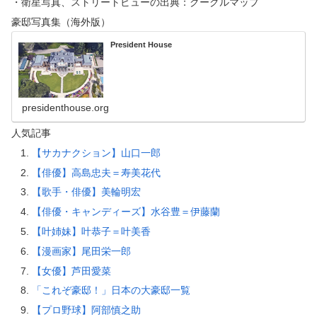
・衛星写真、ストリートビューの出典：グーグルマップ
豪邸写真集（海外版）
President House
presidenthouse.org
人気記事
【サカナクション】山口一郎
【俳優】高島忠夫＝寿美花代
【歌手・俳優】美輪明宏
【俳優・キャンディーズ】水谷豊＝伊藤蘭
【叶姉妹】叶恭子＝叶美香
【漫画家】尾田栄一郎
【女優】芦田愛菜
「これぞ豪邸！」日本の大豪邸一覧
【プロ野球】阿部慎之助