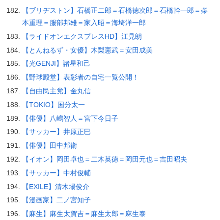
【ブリヂストン】石橋正二郎＝石橋徳次郎＝石橋幹一郎＝柴
本重理＝服部邦雄＝家入昭＝海埼洋一郎
【ライドオンエクスプレスHD】江見朗
【とんねるず・女優】木梨憲武＝安田成美
【光GENJI】諸星和己
【野球殿堂】表彰者の自宅一覧公開！
【自由民主党】金丸信
【TOKIO】国分太一
【俳優】八嶋智人＝宮下今日子
【サッカー】井原正巳
【俳優】田中邦衛
【イオン】岡田卓也＝二木英徳＝岡田元也＝吉田昭夫
【サッカー】中村俊輔
【EXILE】清木場俊介
【漫画家】二ノ宮知子
【麻生】麻生太賀吉＝麻生太郎＝麻生泰