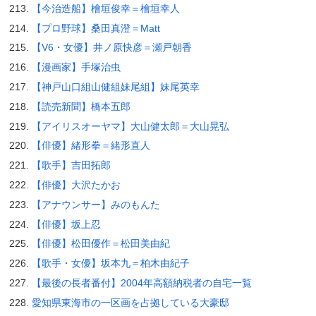
【今治造船】檜垣俊幸＝檜垣幸人
【プロ野球】桑田真澄＝Matt
【V6・女優】井ノ原快彦＝瀬戸朝香
【漫画家】手塚治虫
【神戸山口組山健組妹尾組】妹尾英幸
【読売新聞】橋本五郎
【アイリスオーヤマ】大山健太郎＝大山晃弘
【俳優】緒形拳＝緒形直人
【歌手】吉田拓郎
【俳優】大沢たかお
【アナウンサー】みのもんた
【俳優】坂上忍
【俳優】松田優作＝松田美由紀
【歌手・女優】坂本九＝柏木由紀子
【最後の長者番付】2004年高額納税者の自宅一覧
愛知県東海市の一区画を占拠している大豪邸