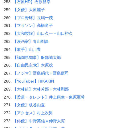
【石原HD】石原昌幸
【女優】大原麗子
【プロ野球】長嶋一茂
【マラソン】高橋尚子
【大和製罐】山口久一＝山口裕久
【漫画家】青山剛昌
【歌手】山川豊
【福岡県知事】服部誠太郎
【自由民主党】木原稔
【ノジマ】野島絹代＝野島廣司
【YouTuber】HIKAKIN
【大林組】大林芳郎＝大林剛郎
【柔道・タレント】井上康生＝東原亜希
【女優】板谷由夏
【アクセス】村上次男
【俳優】中野英雄＝仲野太賀