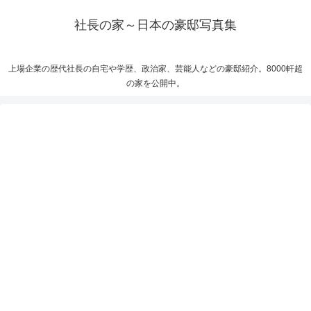
社長の家～日本の豪邸写真集
上場企業の歴代社長の自宅や学歴、政治家、芸能人などの豪邸紹介。8000軒超
の家を公開中。