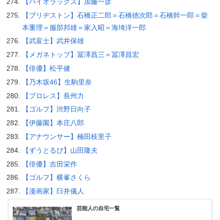
【パイオラックス】加藤一彦
【ブリヂストン】石橋正二郎＝石橋徳次郎＝石橋幹一郎＝柴
本重理＝服部邦雄＝家入昭＝海埼洋一郎
【武富士】武井保雄
【メガネトップ】冨澤昌三＝冨澤昌宏
【俳優】松平健
【乃木坂46】生駒里奈
【プロレス】長州力
【ゴルフ】渋野日向子
【伊藤園】本庄八郎
【アナウンサー】楠田枝里子
【ずうとるび】山田隆夫
【俳優】吉田栄作
【ゴルフ】横峯さくら
【漫画家】臼井儀人
芸能人の自宅一覧