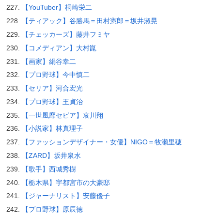
【YouTuber】桐崎栄二
【ティアック】谷勝馬＝田村憲郎＝坂井淑晃
【チェッカーズ】藤井フミヤ
【コメディアン】大村崑
【画家】絹谷幸二
【プロ野球】今中慎二
【セリア】河合宏光
【プロ野球】王貞治
【一世風靡セピア】哀川翔
【小説家】林真理子
【ファッションデザイナー・女優】NIGO＝牧瀬里穂
【ZARD】坂井泉水
【歌手】西城秀樹
【栃木県】宇都宮市の大豪邸
【ジャーナリスト】安藤優子
【プロ野球】原辰徳