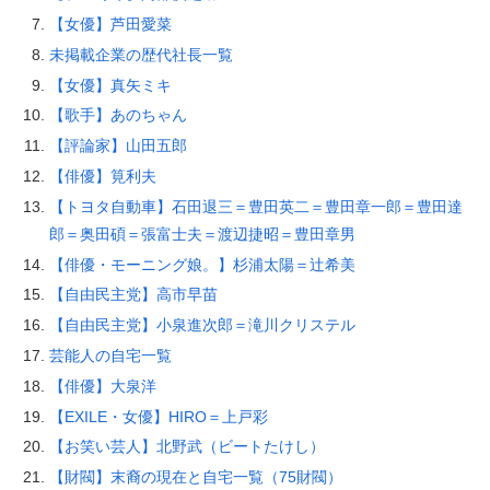
【女優】芦田愛菜
未掲載企業の歴代社長一覧
【女優】真矢ミキ
【歌手】あのちゃん
【評論家】山田五郎
【俳優】筧利夫
【トヨタ自動車】石田退三＝豊田英二＝豊田章一郎＝豊田達
郎＝奥田碩＝張富士夫＝渡辺捷昭＝豊田章男
【俳優・モーニング娘。】杉浦太陽＝辻希美
【自由民主党】高市早苗
【自由民主党】小泉進次郎＝滝川クリステル
芸能人の自宅一覧
【俳優】大泉洋
【EXILE・女優】HIRO＝上戸彩
【お笑い芸人】北野武（ビートたけし）
【財閥】末裔の現在と自宅一覧（75財閥）