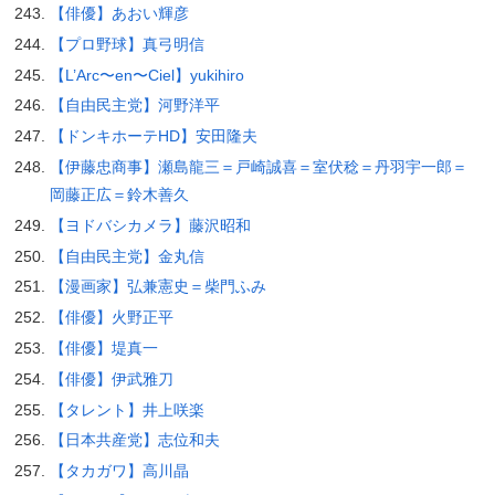
【俳優】あおい輝彦
【プロ野球】真弓明信
【L’Arc〜en〜Ciel】yukihiro
【自由民主党】河野洋平
【ドンキホーテHD】安田隆夫
【伊藤忠商事】瀬島龍三＝戸崎誠喜＝室伏稔＝丹羽宇一郎＝
岡藤正広＝鈴木善久
【ヨドバシカメラ】藤沢昭和
【自由民主党】金丸信
【漫画家】弘兼憲史＝柴門ふみ
【俳優】火野正平
【俳優】堤真一
【俳優】伊武雅刀
【タレント】井上咲楽
【日本共産党】志位和夫
【タカガワ】高川晶