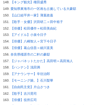
【キング観光】権田盛秀
愛知県東海市の一区画を占拠している大豪邸
【山口組平井一家】薄葉政嘉
【歌手・女優】沢田研二＝田中裕子
【俳優】松田優作＝松田美由紀
【アイドル】小泉今日子
【俳優】八嶋智人＝宮下今日子
【俳優】葛山信吾＝細川直美
奈良県橿原市の二軒の豪邸
【ジャパネットたかた】高田明＝高田旭人
【ハンナン】浅田満
【アナウンサー】辛坊治郎
【モーニング娘。】石川梨華
【自由民主党】片山さつき
【歌手】吉川晃司
【俳優】役所広司