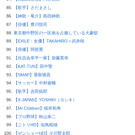
【歌手】さだまさし
【紳助・竜介】島田紳助
【俳優】豊川悦司
東京都中野区の一区画を占拠している大豪邸
【EXILE・女優】TAKAHIRO＝武井咲
【俳優】阿部寛
【住吉会幸平一家】加藤英幸
【KAT-TUN】田中聖
【SMAP】香取慎吾
【サッカー】中村俊輔
【歌手】吉田拓郎
【X JAPAN】YOSHIKI（ヨシキ）
【Mr.Children】桜井和寿
【プロ野球】秋山幸二
【ニトリHD】似鳥昭雄
【ゼンショーHD】小川賢太郎