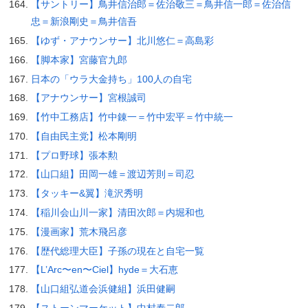
【サントリー】鳥井信治郎＝佐治敬三＝鳥井信一郎＝佐治信
忠＝新浪剛史＝鳥井信吾
【ゆず・アナウンサー】北川悠仁＝高島彩
【脚本家】宮藤官九郎
日本の「ウラ大金持ち」100人の自宅
【アナウンサー】宮根誠司
【竹中工務店】竹中錬一＝竹中宏平＝竹中統一
【自由民主党】松本剛明
【プロ野球】張本勲
【山口組】田岡一雄＝渡辺芳則＝司忍
【タッキー&翼】滝沢秀明
【稲川会山川一家】清田次郎＝内堀和也
【漫画家】荒木飛呂彦
【歴代総理大臣】子孫の現在と自宅一覧
【L’Arc〜en〜Ciel】hyde＝大石恵
【山口組弘道会浜健組】浜田健嗣