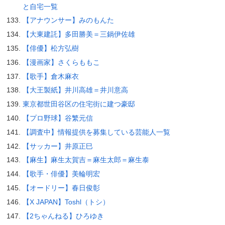
と自宅一覧
【アナウンサー】みのもんた
【大東建託】多田勝美＝三鍋伊佐雄
【俳優】松方弘樹
【漫画家】さくらももこ
【歌手】倉木麻衣
【大王製紙】井川高雄＝井川意高
東京都世田谷区の住宅街に建つ豪邸
【プロ野球】谷繁元信
【調査中】情報提供を募集している芸能人一覧
【サッカー】井原正巳
【麻生】麻生太賀吉＝麻生太郎＝麻生泰
【歌手・俳優】美輪明宏
【オードリー】春日俊彰
【X JAPAN】Toshl（トシ）
【2ちゃんねる】ひろゆき