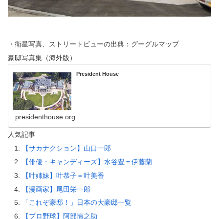
・衛星写真、ストリートビューの出典：グーグルマップ
豪邸写真集（海外版）
President House
presidenthouse.org
人気記事
【サカナクション】山口一郎
【俳優・キャンディーズ】水谷豊＝伊藤蘭
【叶姉妹】叶恭子＝叶美香
【漫画家】尾田栄一郎
「これぞ豪邸！」日本の大豪邸一覧
【プロ野球】阿部慎之助