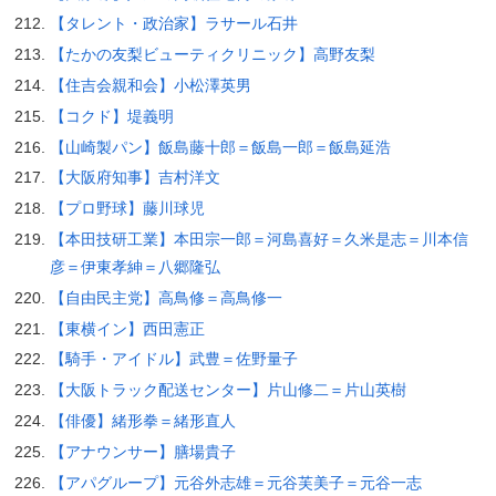
【タレント・政治家】ラサール石井
【たかの友梨ビューティクリニック】高野友梨
【住吉会親和会】小松澤英男
【コクド】堤義明
【山崎製パン】飯島藤十郎＝飯島一郎＝飯島延浩
【大阪府知事】吉村洋文
【プロ野球】藤川球児
【本田技研工業】本田宗一郎＝河島喜好＝久米是志＝川本信
彦＝伊東孝紳＝八郷隆弘
【自由民主党】高鳥修＝高鳥修一
【東横イン】西田憲正
【騎手・アイドル】武豊＝佐野量子
【大阪トラック配送センター】片山修二＝片山英樹
【俳優】緒形拳＝緒形直人
【アナウンサー】膳場貴子
【アパグループ】元谷外志雄＝元谷芙美子＝元谷一志