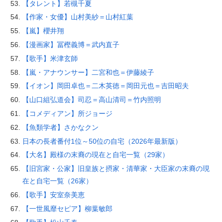
【タレント】若槻千夏
【作家・女優】山村美紗＝山村紅葉
【嵐】櫻井翔
【漫画家】冨樫義博＝武内直子
【歌手】米津玄師
【嵐・アナウンサー】二宮和也＝伊藤綾子
【イオン】岡田卓也＝二木英徳＝岡田元也＝吉田昭夫
【山口組弘道会】司忍＝高山清司＝竹内照明
【コメディアン】所ジョージ
【魚類学者】さかなクン
日本の長者番付1位～50位の自宅（2026年最新版）
【大名】殿様の末裔の現在と自宅一覧（29家）
【旧宮家・公家】旧皇族と摂家・清華家・大臣家の末裔の現
在と自宅一覧（26家）
【歌手】安室奈美恵
【一世風靡セピア】柳葉敏郎