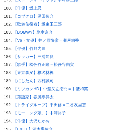
【ストーンマーケット】中村泰二郎
【俳優】坂上忍
【コブクロ】黒田俊介
【歌舞伎役者】坂東玉三郎
【BOØWY】氷室京介
【V6・女優】井ノ原快彦＝瀬戸朝香
【俳優】竹野内豊
【サッカー】三浦知良
【歌手】松任谷正隆＝松任谷由実
【東京事変】椎名林檎
【にしたん】西村誠司
【ミツカンHD】中埜又左衛門＝中埜和英
【落語家】春風亭昇太
【トライグループ】平田修＝二谷友里恵
【モーニング娘。】中澤裕子
【俳優】大沢たかお
【EXILE】清木場俊介