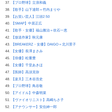
【プロ野球】立浪和義
【歌手】山下達郎＝竹内まりや
【お笑い芸人】江頭2:50
【SMAP】中居正広
【歌手・女優】福山雅治＝吹石一恵
【放送作家】秋元康
【BREAKERZ・女優】DAIGO＝北川景子
【女優】長澤まさみ
【俳優】松重豊
【女優】千堂あきほ
【医師】高須克弥
【楽天】三木谷浩史
【プロ野球】鳥谷敬
【アイドル】中森明菜
【ヴァイオリニスト】高嶋ちさ子
【アナウンサー】安住紳一郎