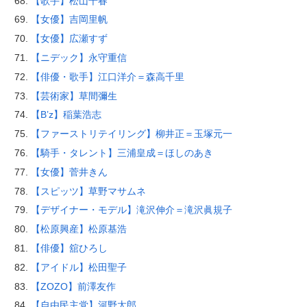
【歌手】松山千春
【女優】吉岡里帆
【女優】広瀬すず
【ニデック】永守重信
【俳優・歌手】江口洋介＝森高千里
【芸術家】草間彌生
【B’z】稲葉浩志
【ファーストリテイリング】柳井正＝玉塚元一
【騎手・タレント】三浦皇成＝ほしのあき
【女優】菅井きん
【スピッツ】草野マサムネ
【デザイナー・モデル】滝沢伸介＝滝沢眞規子
【松原興産】松原基浩
【俳優】舘ひろし
【アイドル】松田聖子
【ZOZO】前澤友作
【自由民主党】河野太郎