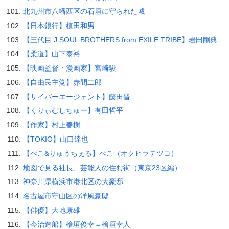
北九州市八幡西区の石垣に守られた城
【日本銀行】植田和男
【三代目 J SOUL BROTHERS from EXILE TRIBE】岩田剛典
【柔道】山下泰裕
【映画監督・漫画家】宮崎駿
【自由民主党】赤間二郎
【サイバーエージェント】藤田晋
【くりぃむしちゅー】有田哲平
【作家】村上春樹
【TOKIO】山口達也
【ぺこ&りゅうちぇる】ぺこ（オクヒラテツコ）
地図で見る社長、芸能人の住む街（東京23区編）
神奈川県横浜市港北区の大豪邸
名古屋市守山区の洋風豪邸
【俳優】大地康雄
【今治造船】檜垣俊幸＝檜垣幸人