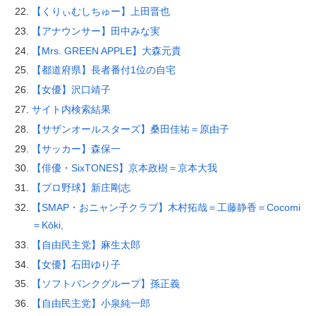
【くりぃむしちゅー】上田晋也
【アナウンサー】田中みな実
【Mrs. GREEN APPLE】大森元貴
【都道府県】長者番付1位の自宅
【女優】沢口靖子
サイト内検索結果
【サザンオールスターズ】桑田佳祐＝原由子
【サッカー】森保一
【俳優・SixTONES】京本政樹＝京本大我
【プロ野球】新庄剛志
【SMAP・おニャン子クラブ】木村拓哉＝工藤静香＝Cocomi
＝Kōki,
【自由民主党】麻生太郎
【女優】石田ゆり子
【ソフトバンクグループ】孫正義
【自由民主党】小泉純一郎