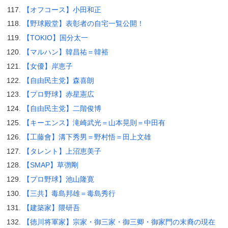
【オフコース】小田和正
【野球殿堂】表彰者の自宅一覧公開！
【TOKIO】国分太一
【マルハン】韓昌祐＝韓裕
【女優】岸恵子
【自由民主党】森喜朗
【プロ野球】赤星憲広
【自由民主党】二階俊博
【キーエンス】滝崎武光＝山本晃則＝中田有
【工藤會】溝下秀男＝野村悟＝田上文雄
【タレント】上沼恵美子
【SMAP】草彅剛
【プロ野球】池山隆寛
【三共】毒島邦雄＝毒島秀行
【建築家】隈研吾
【徳川将軍家】宗家・御三家・御三卿・御家門の末裔の現在