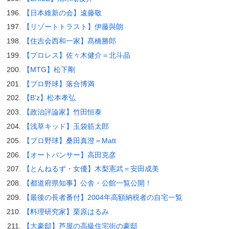
【日本維新の会】遠藤敬
【リゾートトラスト】伊藤與朗
【住吉会西和一家】髙橋勝郎
【プロレス】佐々木健介＝北斗晶
【MTG】松下剛
【プロ野球】落合博満
【B’z】松本孝弘
【政治評論家】竹田恒泰
【浅草キッド】玉袋筋太郎
【プロ野球】桑田真澄＝Matt
【オートパンサー】高田克彦
【とんねるず・女優】木梨憲武＝安田成美
【都道府県知事】公舎・公館一覧公開！
【最後の長者番付】2004年高額納税者の自宅一覧
【料理研究家】栗原はるみ
【大豪邸】芦屋の高級住宅街の豪邸