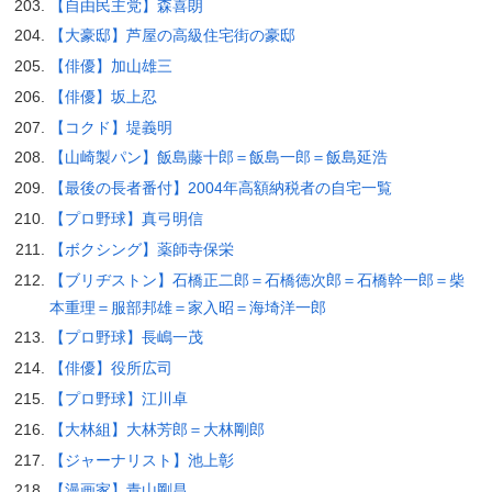
【自由民主党】森喜朗
【大豪邸】芦屋の高級住宅街の豪邸
【俳優】加山雄三
【俳優】坂上忍
【コクド】堤義明
【山崎製パン】飯島藤十郎＝飯島一郎＝飯島延浩
【最後の長者番付】2004年高額納税者の自宅一覧
【プロ野球】真弓明信
【ボクシング】薬師寺保栄
【ブリヂストン】石橋正二郎＝石橋徳次郎＝石橋幹一郎＝柴
本重理＝服部邦雄＝家入昭＝海埼洋一郎
【プロ野球】長嶋一茂
【俳優】役所広司
【プロ野球】江川卓
【大林組】大林芳郎＝大林剛郎
【ジャーナリスト】池上彰
【漫画家】青山剛昌