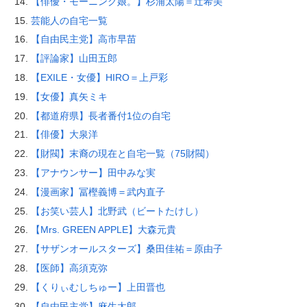
【俳優・モーニング娘。】杉浦太陽＝辻希美
芸能人の自宅一覧
【自由民主党】高市早苗
【評論家】山田五郎
【EXILE・女優】HIRO＝上戸彩
【女優】真矢ミキ
【都道府県】長者番付1位の自宅
【俳優】大泉洋
【財閥】末裔の現在と自宅一覧（75財閥）
【アナウンサー】田中みな実
【漫画家】冨樫義博＝武内直子
【お笑い芸人】北野武（ビートたけし）
【Mrs. GREEN APPLE】大森元貴
【サザンオールスターズ】桑田佳祐＝原由子
【医師】高須克弥
【くりぃむしちゅー】上田晋也
【自由民主党】麻生太郎