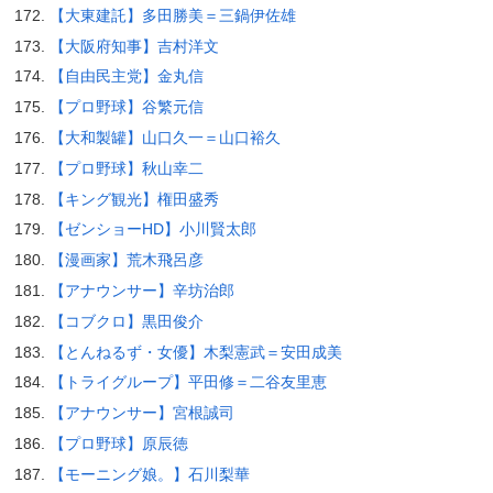
【大東建託】多田勝美＝三鍋伊佐雄
【大阪府知事】吉村洋文
【自由民主党】金丸信
【プロ野球】谷繁元信
【大和製罐】山口久一＝山口裕久
【プロ野球】秋山幸二
【キング観光】権田盛秀
【ゼンショーHD】小川賢太郎
【漫画家】荒木飛呂彦
【アナウンサー】辛坊治郎
【コブクロ】黒田俊介
【とんねるず・女優】木梨憲武＝安田成美
【トライグループ】平田修＝二谷友里恵
【アナウンサー】宮根誠司
【プロ野球】原辰徳
【モーニング娘。】石川梨華