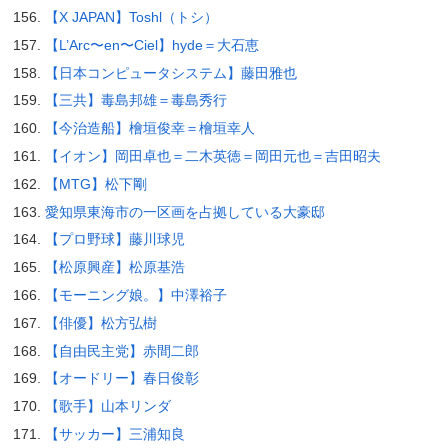
【X JAPAN】Toshl（トシ）
【L’Arc〜en〜Ciel】hyde＝大石恵
【日本コンピュータシステム】藤田雅也
【三共】毒島邦雄＝毒島秀行
【今治造船】檜垣俊幸＝檜垣幸人
【イオン】岡田卓也＝二木英徳＝岡田元也＝吉田昭夫
【MTG】松下剛
愛知県東海市の一区画を占拠している大豪邸
【プロ野球】藤川球児
【松原興産】松原基浩
【モーニング娘。】中澤裕子
【俳優】松方弘樹
【自由民主党】赤間二郎
【オードリー】春日俊彰
【歌手】山本リンダ
【サッカー】三浦知良