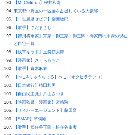
【Mr.Children】桜井和寿
東京都中野区の一区画を占拠している大豪邸
【一世風靡セピア】柳葉敏郎
【歌手】さだまさし
【徳川将軍家】宗家・御三家・御三卿・御家門の末裔の現在
と自宅一覧
【浅草キッド】玉袋筋太郎
【漫画家】さくらももこ
【歌手】倉木麻衣
【ぺこ&りゅうちぇる】ぺこ（オクヒラテツコ）
【日本銀行】植田和男
【自由民主党】片山さつき
【映画監督・漫画家】宮崎駿
【サイバーエージェント】藤田晋
【SMAP】草彅剛
【歌手】松任谷正隆＝松任谷由実