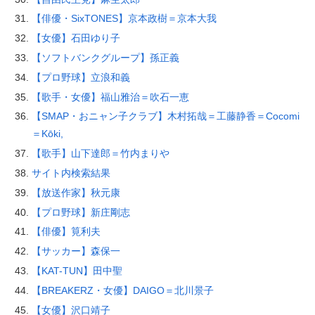
【俳優・SixTONES】京本政樹＝京本大我
【女優】石田ゆり子
【ソフトバンクグループ】孫正義
【プロ野球】立浪和義
【歌手・女優】福山雅治＝吹石一恵
【SMAP・おニャン子クラブ】木村拓哉＝工藤静香＝Cocomi
＝Kōki,
【歌手】山下達郎＝竹内まりや
サイト内検索結果
【放送作家】秋元康
【プロ野球】新庄剛志
【俳優】筧利夫
【サッカー】森保一
【KAT-TUN】田中聖
【BREAKERZ・女優】DAIGO＝北川景子
【女優】沢口靖子