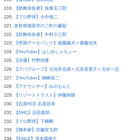
【歌舞伎役者】坂東玉三郎
【プロ野球】今中慎二
奈良県橿原市の二軒の豪邸
【歌舞伎役者】中村小三郎
【帝国データバンク】後藤義夫＝後藤信夫
【YouTuber】はじめしゃちょー
【俳優】竹野内豊
【アパグループ】元谷外志雄＝元谷芙美子＝元谷一志
【YouTuber】桐崎栄二
【アナウンサー】みのもんた
【リゾートトラスト】伊藤與朗
【石原HD】石原昌幸
【DHC】吉田嘉明
【プロ野球】下柳剛
【脚本家】宮藤官九郎
【EXILE】清木場俊介