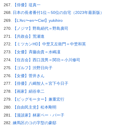
【俳優】堤真一
日本の長者番付1位～50位の自宅（2023年最新版）
【L’Arc〜en〜Ciel】yukihiro
【ノジマ】野島絹代＝野島廣司
【共政会】荒瀬進
【ミツカンHD】中埜又左衛門＝中埜和英
【女優】斉藤由貴＝水嶋凜
【住吉会】西口茂男＝関功＝小川修司
【ゴルフ】渋野日向子
【女優】菅井きん
【俳優】八嶋智人＝宮下今日子
【画家】絹谷幸二
【ビッグモーター】兼重宏行
【自由民主党】松本剛明
【漫談家】林家ペー・パー子
練馬区のコの字型の豪邸