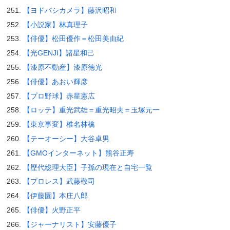
【ヨドバシカメラ】藤沢昭和
【小説家】林真理子
【俳優】松田優作＝松田美由紀
【光GENJI】諸星和己
【漆原不動産】漆原徳光
【俳優】あおい輝彦
【プロ野球】赤星憲広
【ロッテ】重光武雄＝重光昭夫＝玉塚元一
【東京事変】椎名林檎
【テーオーシー】大谷卓男
【GMOインターネット】熊谷正寿
【歴代総理大臣】子孫の現在と自宅一覧
【プロレス】武藤敬司
【伊藤園】本庄八郎
【俳優】火野正平
【ジャーナリスト】安藤優子