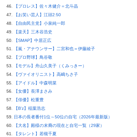
【プロレス】佐々木健介＝北斗晶
【お笑い芸人】江頭2:50
【自由民主党】小泉純一郎
【楽天】三木谷浩史
【SMAP】中居正広
【嵐・アナウンサー】二宮和也＝伊藤綾子
【プロ野球】鳥谷敬
【モデル】舟山久美子（くみっきー）
【ヴァイオリニスト】高嶋ちさ子
【アイドル】中森明菜
【女優】長澤まさみ
【俳優】松重豊
【B’z】稲葉浩志
日本の長者番付1位～50位の自宅（2026年最新版）
【大名】殿様の末裔の現在と自宅一覧（29家）
【タレント】若槻千夏