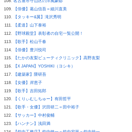
名古屋市守山区の洋風豪邸
【俳優】葛山信吾＝細川直美
【タッキー&翼】滝沢秀明
【柔道】山下泰裕
【野球殿堂】表彰者の自宅一覧公開！
【歌手】松山千春
【俳優】豊川悦司
【たかの友梨ビューティクリニック】高野友梨
【X JAPAN】YOSHIKI（ヨシキ）
【建築家】隈研吾
【女優】岸恵子
【歌手】吉田拓郎
【くりぃむしちゅー】有田哲平
【歌手・女優】沢田研二＝田中裕子
【サッカー】中村俊輔
【ハンナン】浅田満
【竹中工務店】竹中錬一＝竹中宏平＝竹中統一