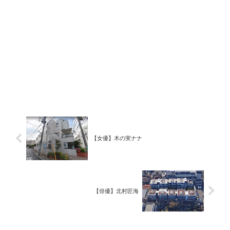
【女優】木の実ナナ
【俳優】北村匠海