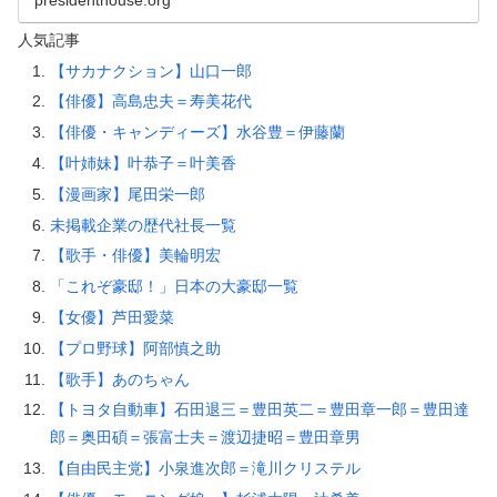
人気記事
【サカナクション】山口一郎
【俳優】高島忠夫＝寿美花代
【俳優・キャンディーズ】水谷豊＝伊藤蘭
【叶姉妹】叶恭子＝叶美香
【漫画家】尾田栄一郎
未掲載企業の歴代社長一覧
【歌手・俳優】美輪明宏
「これぞ豪邸！」日本の大豪邸一覧
【女優】芦田愛菜
【プロ野球】阿部慎之助
【歌手】あのちゃん
【トヨタ自動車】石田退三＝豊田英二＝豊田章一郎＝豊田達
郎＝奥田碩＝張富士夫＝渡辺捷昭＝豊田章男
【自由民主党】小泉進次郎＝滝川クリステル