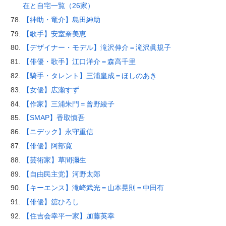
在と自宅一覧（26家）
【紳助・竜介】島田紳助
【歌手】安室奈美恵
【デザイナー・モデル】滝沢伸介＝滝沢眞規子
【俳優・歌手】江口洋介＝森高千里
【騎手・タレント】三浦皇成＝ほしのあき
【女優】広瀬すず
【作家】三浦朱門＝曾野綾子
【SMAP】香取慎吾
【ニデック】永守重信
【俳優】阿部寛
【芸術家】草間彌生
【自由民主党】河野太郎
【キーエンス】滝崎武光＝山本晃則＝中田有
【俳優】舘ひろし
【住吉会幸平一家】加藤英幸