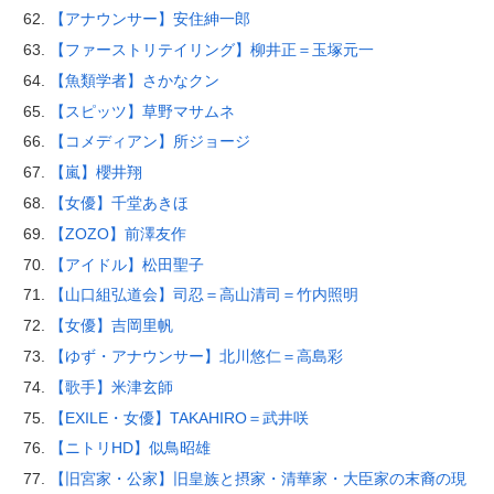
【アナウンサー】安住紳一郎
【ファーストリテイリング】柳井正＝玉塚元一
【魚類学者】さかなクン
【スピッツ】草野マサムネ
【コメディアン】所ジョージ
【嵐】櫻井翔
【女優】千堂あきほ
【ZOZO】前澤友作
【アイドル】松田聖子
【山口組弘道会】司忍＝高山清司＝竹内照明
【女優】吉岡里帆
【ゆず・アナウンサー】北川悠仁＝高島彩
【歌手】米津玄師
【EXILE・女優】TAKAHIRO＝武井咲
【ニトリHD】似鳥昭雄
【旧宮家・公家】旧皇族と摂家・清華家・大臣家の末裔の現