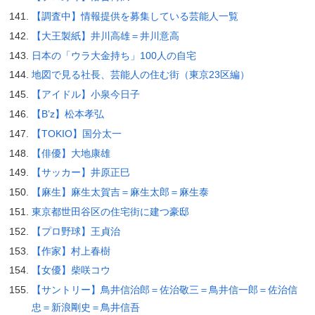
【調査中】情報提供を募集している芸能人一覧
【大王製紙】井川高雄＝井川意高
日本の「ウラ大金持ち」100人の自宅
地図で見る社長、芸能人の住む街（東京23区編）
【アイドル】小泉今日子
【B’z】松本孝弘
【TOKIO】国分太一
【俳優】大地康雄
【サッカー】井原正巳
【麻生】麻生太賀吉＝麻生太郎＝麻生泰
東京都世田谷区の住宅街に建つ豪邸
【プロ野球】王貞治
【作家】村上春樹
【女優】柴咲コウ
【サントリー】鳥井信治郎＝佐治敬三＝鳥井信一郎＝佐治信
忠＝新浪剛史＝鳥井信吾