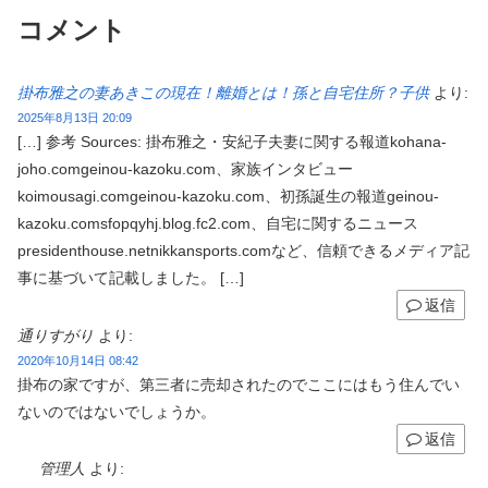
コメント
掛布雅之の妻あきこの現在！離婚とは！孫と自宅住所？子供
より:
2025年8月13日 20:09
[…] 参考 Sources: 掛布雅之・安紀子夫妻に関する報道kohana-
joho.comgeinou-kazoku.com、家族インタビュー
koimousagi.comgeinou-kazoku.com、初孫誕生の報道geinou-
kazoku.comsfopqyhj.blog.fc2.com、自宅に関するニュース
presidenthouse.netnikkansports.comなど、信頼できるメディア記
事に基づいて記載しました。 […]
返信
通りすがり
より:
2020年10月14日 08:42
掛布の家ですが、第三者に売却されたのでここにはもう住んでい
ないのではないでしょうか。
返信
管理人
より: