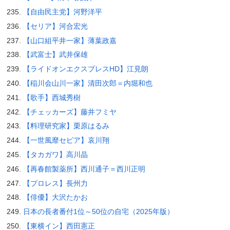
【自由民主党】河野洋平
【セリア】河合宏光
【山口組平井一家】薄葉政嘉
【武富士】武井保雄
【ライドオンエクスプレスHD】江見朗
【稲川会山川一家】清田次郎＝内堀和也
【歌手】西城秀樹
【チェッカーズ】藤井フミヤ
【料理研究家】栗原はるみ
【一世風靡セピア】哀川翔
【タカガワ】高川晶
【再春館製薬所】西川通子＝西川正明
【プロレス】長州力
【俳優】大沢たかお
日本の長者番付1位～50位の自宅（2025年版）
【東横イン】西田憲正