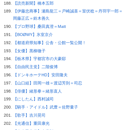
【読売新聞】橋本五郎
【伊藤忠商事】瀬島龍三＝戸崎誠喜＝室伏稔＝丹羽宇一郎＝
岡藤正広＝鈴木善久
【プロ野球】桑田真澄＝Matt
【BOØWY】氷室京介
【都道府県知事】公舎・公館一覧公開！
【女優】黒柳徹子
【栃木県】宇都宮市の大豪邸
【自由民主党】二階俊博
【ドンキホーテHD】安田隆夫
【山口組】田岡一雄＝渡辺芳則＝司忍
【俳優】緒形拳＝緒形直人
【にしたん】西村誠司
【騎手・アイドル】武豊＝佐野量子
【歌手】吉川晃司
【光通信】重田康光