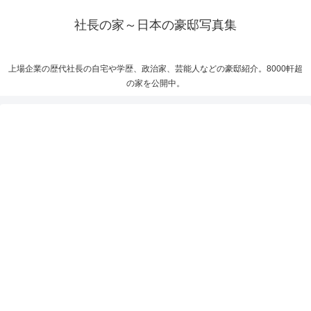
社長の家～日本の豪邸写真集
上場企業の歴代社長の自宅や学歴、政治家、芸能人などの豪邸紹介。8000軒超
の家を公開中。