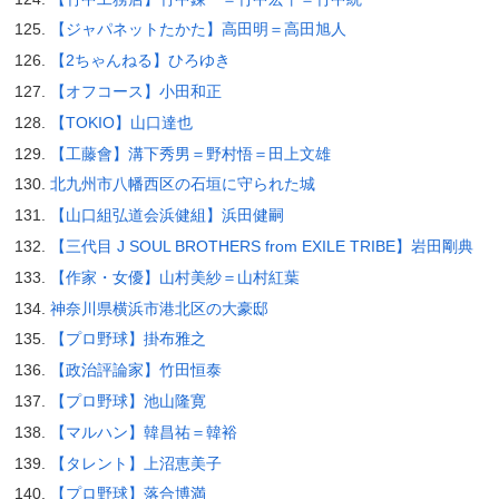
【ジャパネットたかた】高田明＝高田旭人
【2ちゃんねる】ひろゆき
【オフコース】小田和正
【TOKIO】山口達也
【工藤會】溝下秀男＝野村悟＝田上文雄
北九州市八幡西区の石垣に守られた城
【山口組弘道会浜健組】浜田健嗣
【三代目 J SOUL BROTHERS from EXILE TRIBE】岩田剛典
【作家・女優】山村美紗＝山村紅葉
神奈川県横浜市港北区の大豪邸
【プロ野球】掛布雅之
【政治評論家】竹田恒泰
【プロ野球】池山隆寛
【マルハン】韓昌祐＝韓裕
【タレント】上沼恵美子
【プロ野球】落合博満