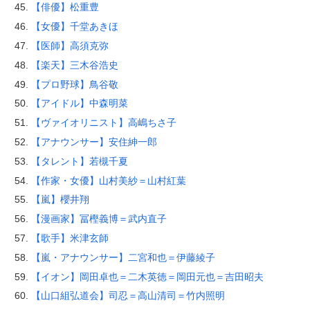
【俳優】松重豊
【女優】千堂あきほ
【医師】高須克弥
【楽天】三木谷浩史
【プロ野球】鳥谷敬
【アイドル】中森明菜
【ヴァイオリニスト】高嶋ちさ子
【アナウンサー】安住紳一郎
【タレント】若槻千夏
【作家・女優】山村美紗＝山村紅葉
【嵐】櫻井翔
【漫画家】冨樫義博＝武内直子
【歌手】米津玄師
【嵐・アナウンサー】二宮和也＝伊藤綾子
【イオン】岡田卓也＝二木英徳＝岡田元也＝吉田昭夫
【山口組弘道会】司忍＝高山清司＝竹内照明