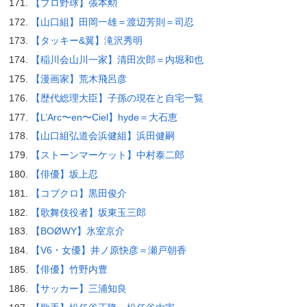
【プロ野球】張本勲
【山口組】田岡一雄＝渡辺芳則＝司忍
【タッキー&翼】滝沢秀明
【稲川会山川一家】清田次郎＝内堀和也
【漫画家】荒木飛呂彦
【歴代総理大臣】子孫の現在と自宅一覧
【L’Arc〜en〜Ciel】hyde＝大石恵
【山口組弘道会浜健組】浜田健嗣
【ストーンマーケット】中村泰二郎
【俳優】坂上忍
【コブクロ】黒田俊介
【歌舞伎役者】坂東玉三郎
【BOØWY】氷室京介
【V6・女優】井ノ原快彦＝瀬戸朝香
【俳優】竹野内豊
【サッカー】三浦知良