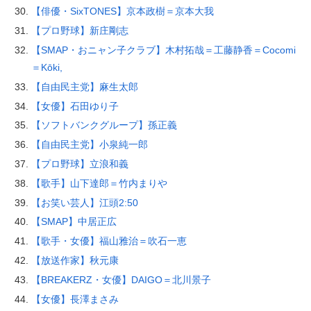
【俳優・SixTONES】京本政樹＝京本大我
【プロ野球】新庄剛志
【SMAP・おニャン子クラブ】木村拓哉＝工藤静香＝Cocomi
＝Kōki,
【自由民主党】麻生太郎
【女優】石田ゆり子
【ソフトバンクグループ】孫正義
【自由民主党】小泉純一郎
【プロ野球】立浪和義
【歌手】山下達郎＝竹内まりや
【お笑い芸人】江頭2:50
【SMAP】中居正広
【歌手・女優】福山雅治＝吹石一恵
【放送作家】秋元康
【BREAKERZ・女優】DAIGO＝北川景子
【女優】長澤まさみ