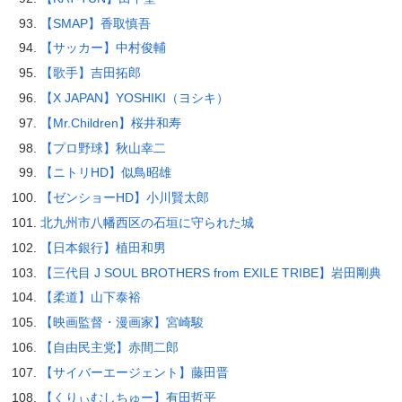
【SMAP】香取慎吾
【サッカー】中村俊輔
【歌手】吉田拓郎
【X JAPAN】YOSHIKI（ヨシキ）
【Mr.Children】桜井和寿
【プロ野球】秋山幸二
【ニトリHD】似鳥昭雄
【ゼンショーHD】小川賢太郎
北九州市八幡西区の石垣に守られた城
【日本銀行】植田和男
【三代目 J SOUL BROTHERS from EXILE TRIBE】岩田剛典
【柔道】山下泰裕
【映画監督・漫画家】宮崎駿
【自由民主党】赤間二郎
【サイバーエージェント】藤田晋
【くりぃむしちゅー】有田哲平