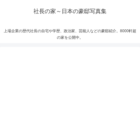
社長の家～日本の豪邸写真集
上場企業の歴代社長の自宅や学歴、政治家、芸能人などの豪邸紹介。8000軒超
の家を公開中。