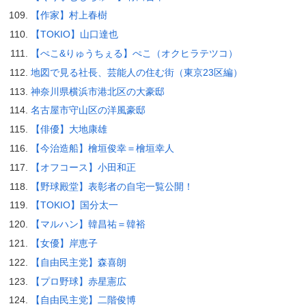
【作家】村上春樹
【TOKIO】山口達也
【ぺこ&りゅうちぇる】ぺこ（オクヒラテツコ）
地図で見る社長、芸能人の住む街（東京23区編）
神奈川県横浜市港北区の大豪邸
名古屋市守山区の洋風豪邸
【俳優】大地康雄
【今治造船】檜垣俊幸＝檜垣幸人
【オフコース】小田和正
【野球殿堂】表彰者の自宅一覧公開！
【TOKIO】国分太一
【マルハン】韓昌祐＝韓裕
【女優】岸恵子
【自由民主党】森喜朗
【プロ野球】赤星憲広
【自由民主党】二階俊博