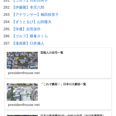
【ゴルフ】渋野日向子
【伊藤園】本庄八郎
【アナウンサー】楠田枝里子
【ずうとるび】山田隆夫
【俳優】吉田栄作
【ゴルフ】横峯さくら
【漫画家】臼井儀人
芸能人の自宅一覧
presidenthouse.net
「これぞ豪邸！」日本の大豪邸一覧
presidenthouse.net
日本の長者番付1位～50位の自宅（2023年最新版）