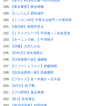
【歌手】松任谷正隆＝松任谷由実
【東京事変】椎名林檎
【にしたん】西村誠司
【ミツカンHD】中埜又左衛門＝中埜和英
【落語家】春風亭昇太
【トライグループ】平田修＝二谷友里恵
【モーニング娘。】中澤裕子
【俳優】大沢たかお
【EXILE】清木場俊介
【日本維新の会】遠藤敬
【リゾートトラスト】伊藤與朗
【住吉会西和一家】髙橋勝郎
【プロレス】佐々木健介＝北斗晶
【MTG】松下剛
【プロ野球】落合博満
【B’z】松本孝弘
【政治評論家】竹田恒泰