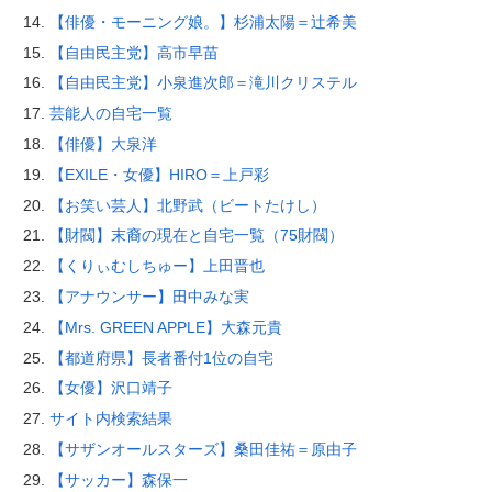
【俳優・モーニング娘。】杉浦太陽＝辻希美
【自由民主党】高市早苗
【自由民主党】小泉進次郎＝滝川クリステル
芸能人の自宅一覧
【俳優】大泉洋
【EXILE・女優】HIRO＝上戸彩
【お笑い芸人】北野武（ビートたけし）
【財閥】末裔の現在と自宅一覧（75財閥）
【くりぃむしちゅー】上田晋也
【アナウンサー】田中みな実
【Mrs. GREEN APPLE】大森元貴
【都道府県】長者番付1位の自宅
【女優】沢口靖子
サイト内検索結果
【サザンオールスターズ】桑田佳祐＝原由子
【サッカー】森保一