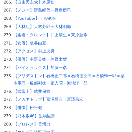
【自由民主党】木原稔
【ノジマ】野島絹代＝野島廣司
【YouTuber】HIKAKIN
【大林組】大林芳郎＝大林剛郎
【柔道・タレント】井上康生＝東原亜希
【女優】板谷由夏
【アクセス】村上次男
【俳優】中野英雄＝仲野太賀
【パイオラックス】加藤一彦
【ブリヂストン】石橋正二郎＝石橋徳次郎＝石橋幹一郎＝柴
本重理＝服部邦雄＝家入昭＝海埼洋一郎
【武富士】武井保雄
【メガネトップ】冨澤昌三＝冨澤昌宏
【俳優】松平健
【乃木坂46】生駒里奈
【プロレス】長州力