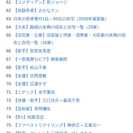
【コメディアン】所ジョージ
【魚類学者】さかなクン
日本の長者番付1位～50位の自宅（2026年最新版）
【大名】殿様の末裔の現在と自宅一覧（29家）
【旧宮家・公家】旧皇族と摂家・清華家・大臣家の末裔の現
在と自宅一覧（26家）
【歌手】安室奈美恵
【一世風靡セピア】柳葉敏郎
【歌手】松山千春
【女優】吉岡里帆
【女優】広瀬すず
【ニデック】永守重信
【俳優・歌手】江口洋介＝森高千里
【芸術家】草間彌生
【B’z】稲葉浩志
【ファーストリテイリング】柳井正＝玉塚元一