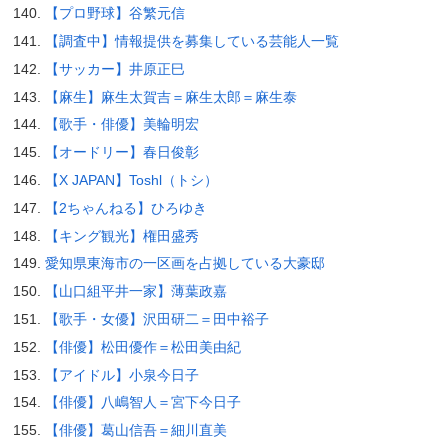
【プロ野球】谷繁元信
【調査中】情報提供を募集している芸能人一覧
【サッカー】井原正巳
【麻生】麻生太賀吉＝麻生太郎＝麻生泰
【歌手・俳優】美輪明宏
【オードリー】春日俊彰
【X JAPAN】Toshl（トシ）
【2ちゃんねる】ひろゆき
【キング観光】権田盛秀
愛知県東海市の一区画を占拠している大豪邸
【山口組平井一家】薄葉政嘉
【歌手・女優】沢田研二＝田中裕子
【俳優】松田優作＝松田美由紀
【アイドル】小泉今日子
【俳優】八嶋智人＝宮下今日子
【俳優】葛山信吾＝細川直美