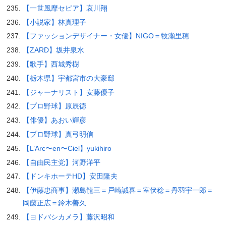
【一世風靡セピア】哀川翔
【小説家】林真理子
【ファッションデザイナー・女優】NIGO＝牧瀬里穂
【ZARD】坂井泉水
【歌手】西城秀樹
【栃木県】宇都宮市の大豪邸
【ジャーナリスト】安藤優子
【プロ野球】原辰徳
【俳優】あおい輝彦
【プロ野球】真弓明信
【L’Arc〜en〜Ciel】yukihiro
【自由民主党】河野洋平
【ドンキホーテHD】安田隆夫
【伊藤忠商事】瀬島龍三＝戸崎誠喜＝室伏稔＝丹羽宇一郎＝
岡藤正広＝鈴木善久
【ヨドバシカメラ】藤沢昭和