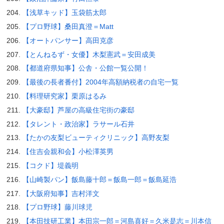
【浅草キッド】玉袋筋太郎
【プロ野球】桑田真澄＝Matt
【オートパンサー】高田克彦
【とんねるず・女優】木梨憲武＝安田成美
【都道府県知事】公舎・公館一覧公開！
【最後の長者番付】2004年高額納税者の自宅一覧
【料理研究家】栗原はるみ
【大豪邸】芦屋の高級住宅街の豪邸
【タレント・政治家】ラサール石井
【たかの友梨ビューティクリニック】高野友梨
【住吉会親和会】小松澤英男
【コクド】堤義明
【山崎製パン】飯島藤十郎＝飯島一郎＝飯島延浩
【大阪府知事】吉村洋文
【プロ野球】藤川球児
【本田技研工業】本田宗一郎＝河島喜好＝久米是志＝川本信