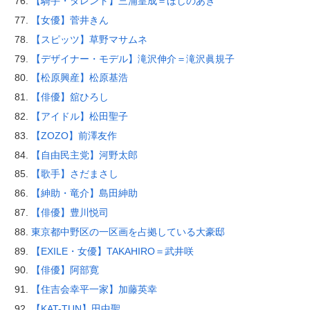
【騎手・タレント】三浦皇成＝ほしのあき
【女優】菅井きん
【スピッツ】草野マサムネ
【デザイナー・モデル】滝沢伸介＝滝沢眞規子
【松原興産】松原基浩
【俳優】舘ひろし
【アイドル】松田聖子
【ZOZO】前澤友作
【自由民主党】河野太郎
【歌手】さだまさし
【紳助・竜介】島田紳助
【俳優】豊川悦司
東京都中野区の一区画を占拠している大豪邸
【EXILE・女優】TAKAHIRO＝武井咲
【俳優】阿部寛
【住吉会幸平一家】加藤英幸
【KAT-TUN】田中聖