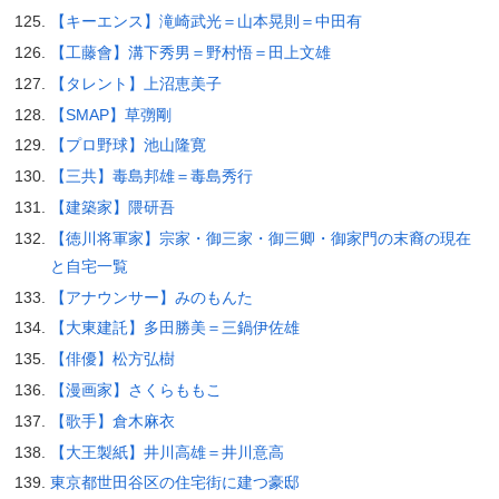
【キーエンス】滝崎武光＝山本晃則＝中田有
【工藤會】溝下秀男＝野村悟＝田上文雄
【タレント】上沼恵美子
【SMAP】草彅剛
【プロ野球】池山隆寛
【三共】毒島邦雄＝毒島秀行
【建築家】隈研吾
【徳川将軍家】宗家・御三家・御三卿・御家門の末裔の現在
と自宅一覧
【アナウンサー】みのもんた
【大東建託】多田勝美＝三鍋伊佐雄
【俳優】松方弘樹
【漫画家】さくらももこ
【歌手】倉木麻衣
【大王製紙】井川高雄＝井川意高
東京都世田谷区の住宅街に建つ豪邸