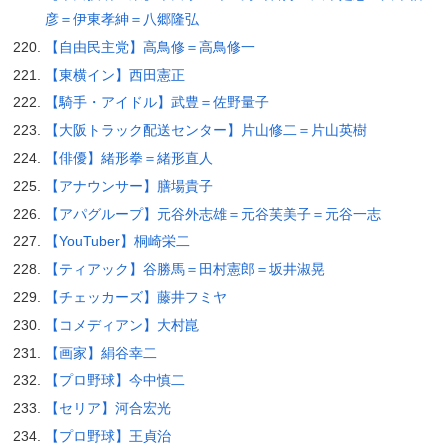
彦＝伊東孝紳＝八郷隆弘
【自由民主党】高鳥修＝高鳥修一
【東横イン】西田憲正
【騎手・アイドル】武豊＝佐野量子
【大阪トラック配送センター】片山修二＝片山英樹
【俳優】緒形拳＝緒形直人
【アナウンサー】膳場貴子
【アパグループ】元谷外志雄＝元谷芙美子＝元谷一志
【YouTuber】桐崎栄二
【ティアック】谷勝馬＝田村憲郎＝坂井淑晃
【チェッカーズ】藤井フミヤ
【コメディアン】大村崑
【画家】絹谷幸二
【プロ野球】今中慎二
【セリア】河合宏光
【プロ野球】王貞治