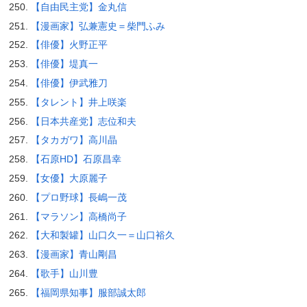
【自由民主党】金丸信
【漫画家】弘兼憲史＝柴門ふみ
【俳優】火野正平
【俳優】堤真一
【俳優】伊武雅刀
【タレント】井上咲楽
【日本共産党】志位和夫
【タカガワ】高川晶
【石原HD】石原昌幸
【女優】大原麗子
【プロ野球】長嶋一茂
【マラソン】高橋尚子
【大和製罐】山口久一＝山口裕久
【漫画家】青山剛昌
【歌手】山川豊
【福岡県知事】服部誠太郎