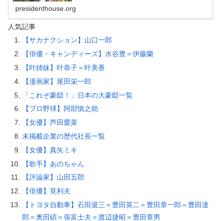
presidenthouse.org
人気記事
【サカナクション】山口一郎
【俳優・キャンディーズ】水谷豊＝伊藤蘭
【叶姉妹】叶恭子＝叶美香
【漫画家】尾田栄一郎
「これぞ豪邸！」日本の大豪邸一覧
【プロ野球】阿部慎之助
【女優】芦田愛菜
未掲載企業の歴代社長一覧
【女優】真矢ミキ
【歌手】あのちゃん
【評論家】山田五郎
【俳優】筧利夫
【トヨタ自動車】石田退三＝豊田英二＝豊田章一郎＝豊田達
郎＝奥田碩＝張富士夫＝渡辺捷昭＝豊田章男