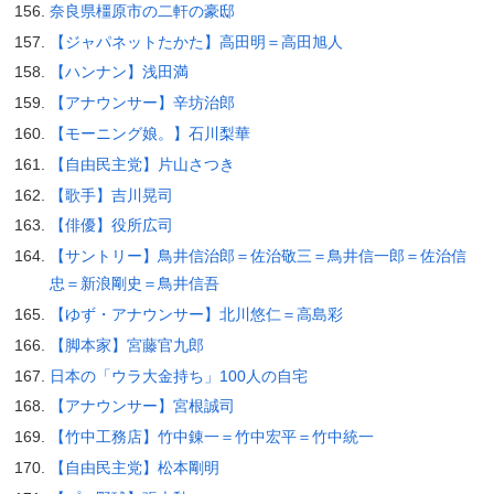
奈良県橿原市の二軒の豪邸
【ジャパネットたかた】高田明＝高田旭人
【ハンナン】浅田満
【アナウンサー】辛坊治郎
【モーニング娘。】石川梨華
【自由民主党】片山さつき
【歌手】吉川晃司
【俳優】役所広司
【サントリー】鳥井信治郎＝佐治敬三＝鳥井信一郎＝佐治信
忠＝新浪剛史＝鳥井信吾
【ゆず・アナウンサー】北川悠仁＝高島彩
【脚本家】宮藤官九郎
日本の「ウラ大金持ち」100人の自宅
【アナウンサー】宮根誠司
【竹中工務店】竹中錬一＝竹中宏平＝竹中統一
【自由民主党】松本剛明