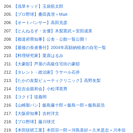
【浅草キッド】玉袋筋太郎
【プロ野球】桑田真澄＝Matt
【オートパンサー】高田克彦
【とんねるず・女優】木梨憲武＝安田成美
【都道府県知事】公舎・公館一覧公開！
【最後の長者番付】2004年高額納税者の自宅一覧
【料理研究家】栗原はるみ
【大豪邸】芦屋の高級住宅街の豪邸
【タレント・政治家】ラサール石井
【たかの友梨ビューティクリニック】高野友梨
【住吉会親和会】小松澤英男
【コクド】堤義明
【山崎製パン】飯島藤十郎＝飯島一郎＝飯島延浩
【大阪府知事】吉村洋文
【プロ野球】藤川球児
【本田技研工業】本田宗一郎＝河島喜好＝久米是志＝川本信