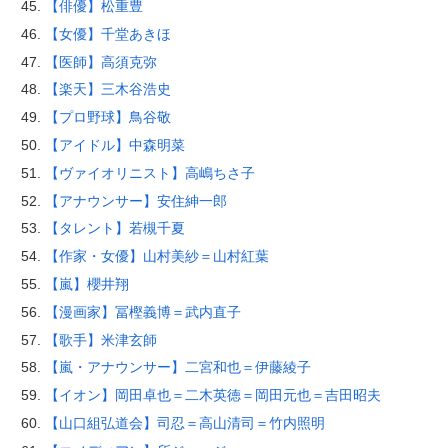
【俳優】松重豊
【女優】千堂あきほ
【医師】高須克弥
【楽天】三木谷浩史
【プロ野球】鳥谷敬
【アイドル】中森明菜
【ヴァイオリニスト】高嶋ちさ子
【アナウンサー】安住紳一郎
【タレント】若槻千夏
【作家・女優】山村美紗＝山村紅葉
【嵐】櫻井翔
【漫画家】冨樫義博＝武内直子
【歌手】米津玄師
【嵐・アナウンサー】二宮和也＝伊藤綾子
【イオン】岡田卓也＝二木英徳＝岡田元也＝吉田昭夫
【山口組弘道会】司忍＝高山清司＝竹内照明