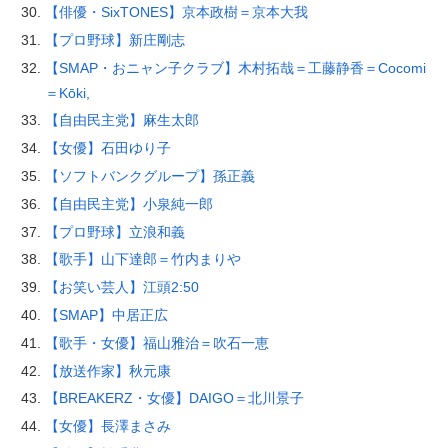
【俳優・SixTONES】京本政樹＝京本大我
【プロ野球】新庄剛志
【SMAP・おニャン子クラブ】木村拓哉＝工藤静香＝Cocomi
＝Kōki,
【自由民主党】麻生太郎
【女優】石田ゆり子
【ソフトバンクグループ】孫正義
【自由民主党】小泉純一郎
【プロ野球】立浪和義
【歌手】山下達郎＝竹内まりや
【お笑い芸人】江頭2:50
【SMAP】中居正広
【歌手・女優】福山雅治＝吹石一恵
【放送作家】秋元康
【BREAKERZ・女優】DAIGO＝北川景子
【女優】長澤まさみ