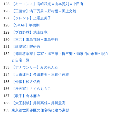
【キーエンス】滝崎武光＝山本晃則＝中田有
【工藤會】溝下秀男＝野村悟＝田上文雄
【タレント】上沼恵美子
【SMAP】草彅剛
【プロ野球】池山隆寛
【三共】毒島邦雄＝毒島秀行
【建築家】隈研吾
【徳川将軍家】宗家・御三家・御三卿・御家門の末裔の現在
と自宅一覧
【アナウンサー】みのもんた
【大東建託】多田勝美＝三鍋伊佐雄
【俳優】松方弘樹
【漫画家】さくらももこ
【歌手】倉木麻衣
【大王製紙】井川高雄＝井川意高
東京都世田谷区の住宅街に建つ豪邸