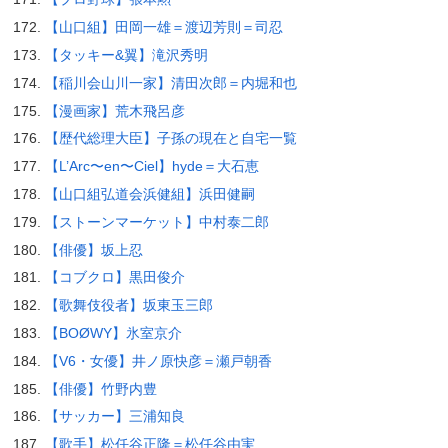
【山口組】田岡一雄＝渡辺芳則＝司忍
【タッキー&翼】滝沢秀明
【稲川会山川一家】清田次郎＝内堀和也
【漫画家】荒木飛呂彦
【歴代総理大臣】子孫の現在と自宅一覧
【L’Arc〜en〜Ciel】hyde＝大石恵
【山口組弘道会浜健組】浜田健嗣
【ストーンマーケット】中村泰二郎
【俳優】坂上忍
【コブクロ】黒田俊介
【歌舞伎役者】坂東玉三郎
【BOØWY】氷室京介
【V6・女優】井ノ原快彦＝瀬戸朝香
【俳優】竹野内豊
【サッカー】三浦知良
【歌手】松任谷正隆＝松任谷由実