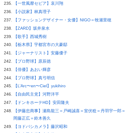
【一世風靡セピア】哀川翔
【小説家】林真理子
【ファッションデザイナー・女優】NIGO＝牧瀬里穂
【ZARD】坂井泉水
【歌手】西城秀樹
【栃木県】宇都宮市の大豪邸
【ジャーナリスト】安藤優子
【プロ野球】原辰徳
【俳優】あおい輝彦
【プロ野球】真弓明信
【L’Arc〜en〜Ciel】yukihiro
【自由民主党】河野洋平
【ドンキホーテHD】安田隆夫
【伊藤忠商事】瀬島龍三＝戸崎誠喜＝室伏稔＝丹羽宇一郎＝
岡藤正広＝鈴木善久
【ヨドバシカメラ】藤沢昭和