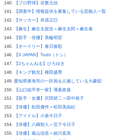
【プロ野球】谷繁元信
【調査中】情報提供を募集している芸能人一覧
【サッカー】井原正巳
【麻生】麻生太賀吉＝麻生太郎＝麻生泰
【歌手・俳優】美輪明宏
【オードリー】春日俊彰
【X JAPAN】Toshl（トシ）
【2ちゃんねる】ひろゆき
【キング観光】権田盛秀
愛知県東海市の一区画を占拠している大豪邸
【山口組平井一家】薄葉政嘉
【歌手・女優】沢田研二＝田中裕子
【俳優】松田優作＝松田美由紀
【アイドル】小泉今日子
【俳優】八嶋智人＝宮下今日子
【俳優】葛山信吾＝細川直美