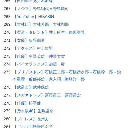
【自由民主党】木原稔
【ノジマ】野島絹代＝野島廣司
【YouTuber】HIKAKIN
【大林組】大林芳郎＝大林剛郎
【柔道・タレント】井上康生＝東原亜希
【女優】板谷由夏
【アクセス】村上次男
【俳優】中野英雄＝仲野太賀
【パイオラックス】加藤一彦
【ブリヂストン】石橋正二郎＝石橋徳次郎＝石橋幹一郎＝柴
本重理＝服部邦雄＝家入昭＝海埼洋一郎
【武富士】武井保雄
【メガネトップ】冨澤昌三＝冨澤昌宏
【俳優】松平健
【乃木坂46】生駒里奈
【プロレス】長州力
【ゴルフ】渋野日向子