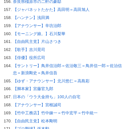
奈良県橿原市の二軒の豪邸
【ジャパネットたかた】高田明＝高田旭人
【ハンナン】浅田満
【アナウンサー】辛坊治郎
【モーニング娘。】石川梨華
【自由民主党】片山さつき
【歌手】吉川晃司
【俳優】役所広司
【サントリー】鳥井信治郎＝佐治敬三＝鳥井信一郎＝佐治信
忠＝新浪剛史＝鳥井信吾
【ゆず・アナウンサー】北川悠仁＝高島彩
【脚本家】宮藤官九郎
日本の「ウラ大金持ち」100人の自宅
【アナウンサー】宮根誠司
【竹中工務店】竹中錬一＝竹中宏平＝竹中統一
【自由民主党】松本剛明
【プロ野球】張本勲