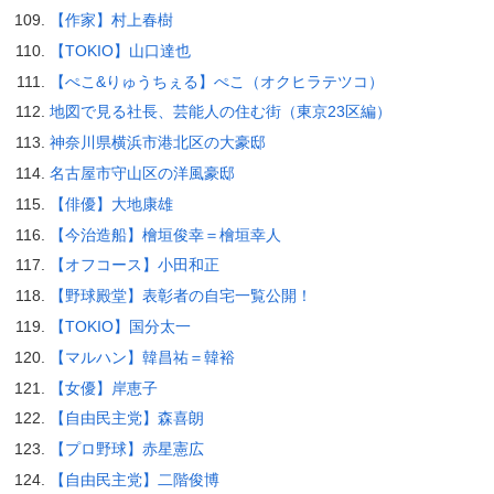
【作家】村上春樹
【TOKIO】山口達也
【ぺこ&りゅうちぇる】ぺこ（オクヒラテツコ）
地図で見る社長、芸能人の住む街（東京23区編）
神奈川県横浜市港北区の大豪邸
名古屋市守山区の洋風豪邸
【俳優】大地康雄
【今治造船】檜垣俊幸＝檜垣幸人
【オフコース】小田和正
【野球殿堂】表彰者の自宅一覧公開！
【TOKIO】国分太一
【マルハン】韓昌祐＝韓裕
【女優】岸恵子
【自由民主党】森喜朗
【プロ野球】赤星憲広
【自由民主党】二階俊博