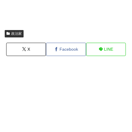
政治家
X
Facebook
LINE