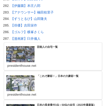
【伊藤園】本庄八郎
【アナウンサー】楠田枝里子
【ずうとるび】山田隆夫
【俳優】吉田栄作
【ゴルフ】横峯さくら
【漫画家】臼井儀人
芸能人の自宅一覧
presidenthouse.net
「これぞ豪邸！」日本の大豪邸一覧
presidenthouse.net
日本の長者番付1位～50位の自宅（2023年最新版）