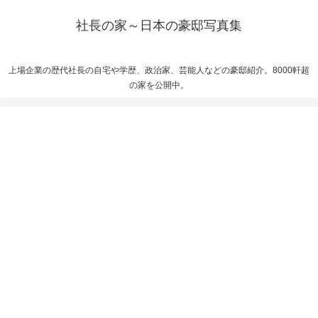
社長の家～日本の豪邸写真集
上場企業の歴代社長の自宅や学歴、政治家、芸能人などの豪邸紹介。8000軒超
の家を公開中。