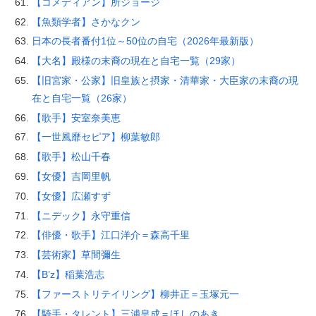
【コメディアン】所ジョージ
【魚類学者】さかなクン
日本の長者番付1位～50位の自宅（2026年最新版）
【大名】殿様の末裔の現在と自宅一覧（29家）
【旧宮家・公家】旧皇族と摂家・清華家・大臣家の末裔の現
在と自宅一覧（26家）
【歌手】安室奈美恵
【一世風靡セピア】柳葉敏郎
【歌手】松山千春
【女優】吉岡里帆
【女優】広瀬すず
【ニデック】永守重信
【俳優・歌手】江口洋介＝森高千里
【芸術家】草間彌生
【B’z】稲葉浩志
【ファーストリテイリング】柳井正＝玉塚元一
【騎手・タレント】三浦皇成＝ほしのあき