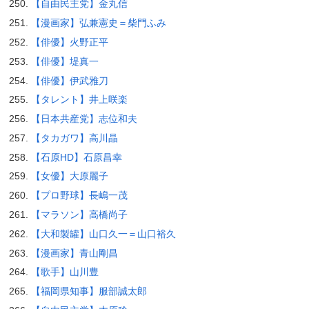
【自由民主党】金丸信
【漫画家】弘兼憲史＝柴門ふみ
【俳優】火野正平
【俳優】堤真一
【俳優】伊武雅刀
【タレント】井上咲楽
【日本共産党】志位和夫
【タカガワ】高川晶
【石原HD】石原昌幸
【女優】大原麗子
【プロ野球】長嶋一茂
【マラソン】高橋尚子
【大和製罐】山口久一＝山口裕久
【漫画家】青山剛昌
【歌手】山川豊
【福岡県知事】服部誠太郎