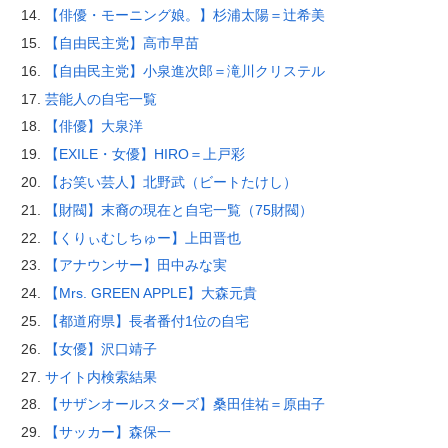
【俳優・モーニング娘。】杉浦太陽＝辻希美
【自由民主党】高市早苗
【自由民主党】小泉進次郎＝滝川クリステル
芸能人の自宅一覧
【俳優】大泉洋
【EXILE・女優】HIRO＝上戸彩
【お笑い芸人】北野武（ビートたけし）
【財閥】末裔の現在と自宅一覧（75財閥）
【くりぃむしちゅー】上田晋也
【アナウンサー】田中みな実
【Mrs. GREEN APPLE】大森元貴
【都道府県】長者番付1位の自宅
【女優】沢口靖子
サイト内検索結果
【サザンオールスターズ】桑田佳祐＝原由子
【サッカー】森保一