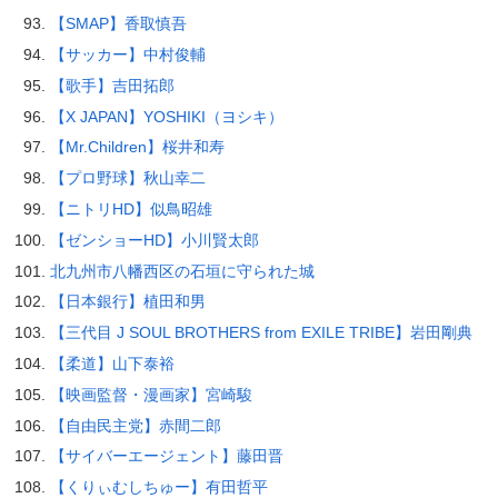
【SMAP】香取慎吾
【サッカー】中村俊輔
【歌手】吉田拓郎
【X JAPAN】YOSHIKI（ヨシキ）
【Mr.Children】桜井和寿
【プロ野球】秋山幸二
【ニトリHD】似鳥昭雄
【ゼンショーHD】小川賢太郎
北九州市八幡西区の石垣に守られた城
【日本銀行】植田和男
【三代目 J SOUL BROTHERS from EXILE TRIBE】岩田剛典
【柔道】山下泰裕
【映画監督・漫画家】宮崎駿
【自由民主党】赤間二郎
【サイバーエージェント】藤田晋
【くりぃむしちゅー】有田哲平