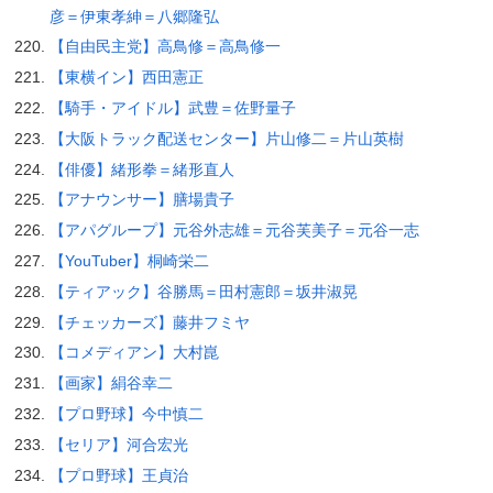
彦＝伊東孝紳＝八郷隆弘
【自由民主党】高鳥修＝高鳥修一
【東横イン】西田憲正
【騎手・アイドル】武豊＝佐野量子
【大阪トラック配送センター】片山修二＝片山英樹
【俳優】緒形拳＝緒形直人
【アナウンサー】膳場貴子
【アパグループ】元谷外志雄＝元谷芙美子＝元谷一志
【YouTuber】桐崎栄二
【ティアック】谷勝馬＝田村憲郎＝坂井淑晃
【チェッカーズ】藤井フミヤ
【コメディアン】大村崑
【画家】絹谷幸二
【プロ野球】今中慎二
【セリア】河合宏光
【プロ野球】王貞治