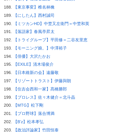
【東京事変】椎名林檎
【にしたん】西村誠司
【ミツカンHD】中埜又左衛門＝中埜和英
【落語家】春風亭昇太
【トライグループ】平田修＝二谷友里恵
【モーニング娘。】中澤裕子
【俳優】大沢たかお
【EXILE】清木場俊介
【日本維新の会】遠藤敬
【リゾートトラスト】伊藤與朗
【住吉会西和一家】髙橋勝郎
【プロレス】佐々木健介＝北斗晶
【MTG】松下剛
【プロ野球】落合博満
【B’z】松本孝弘
【政治評論家】竹田恒泰