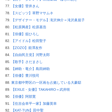
【女優】菅井きん
【スピッツ】草野マサムネ
【デザイナー・モデル】滝沢伸介＝滝沢眞規子
【松原興産】松原基浩
【俳優】舘ひろし
【アイドル】松田聖子
【ZOZO】前澤友作
【自由民主党】河野太郎
【歌手】さだまさし
【紳助・竜介】島田紳助
【俳優】豊川悦司
東京都中野区の一区画を占拠している大豪邸
【EXILE・女優】TAKAHIRO＝武井咲
【俳優】阿部寛
【住吉会幸平一家】加藤英幸
【KAT-TUN】田中聖