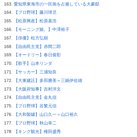
愛知県東海市の一区画を占拠している大豪邸
【プロ野球】藤川球児
【松原興産】松原基浩
【モーニング娘。】中澤裕子
【俳優】松方弘樹
【自由民主党】赤間二郎
【オードリー】春日俊彰
【歌手】山本リンダ
【サッカー】三浦知良
【大東建託】多田勝美＝三鍋伊佐雄
【大阪府知事】吉村洋文
【自由民主党】金丸信
【プロ野球】谷繁元信
【大和製罐】山口久一＝山口裕久
【プロ野球】秋山幸二
【キング観光】権田盛秀