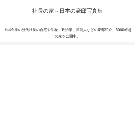
社長の家～日本の豪邸写真集
上場企業の歴代社長の自宅や学歴、政治家、芸能人などの豪邸紹介。8000軒超
の家を公開中。