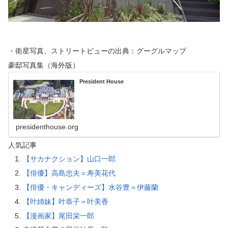
・衛星写真、ストリートビューの出典：グーグルマップ
豪邸写真集（海外版）
President House
presidenthouse.org
人気記事
【サカナクション】山口一郎
【俳優】高島忠夫＝寿美花代
【俳優・キャンディーズ】水谷豊＝伊藤蘭
【叶姉妹】叶恭子＝叶美香
【漫画家】尾田栄一郎