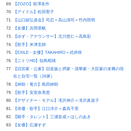
【ZOZO】前澤友作
【アイドル】松田聖子
【山口組弘道会】司忍＝高山清司＝竹内照明
【女優】吉岡里帆
【ゆず・アナウンサー】北川悠仁＝高島彩
【歌手】米津玄師
【EXILE・女優】TAKAHIRO＝武井咲
【ニトリHD】似鳥昭雄
【旧宮家・公家】旧皇族と摂家・清華家・大臣家の末裔の現
在と自宅一覧（26家）
【紳助・竜介】島田紳助
【歌手】安室奈美恵
【デザイナー・モデル】滝沢伸介＝滝沢眞規子
【俳優・歌手】江口洋介＝森高千里
【騎手・タレント】三浦皇成＝ほしのあき
【女優】広瀬すず