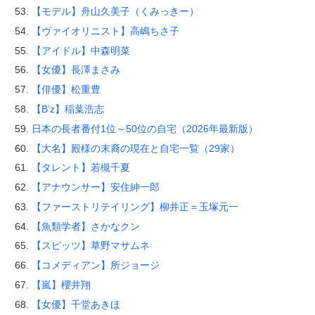
【モデル】舟山久美子（くみっきー）
【ヴァイオリニスト】高嶋ちさ子
【アイドル】中森明菜
【女優】長澤まさみ
【俳優】松重豊
【B’z】稲葉浩志
日本の長者番付1位～50位の自宅（2026年最新版）
【大名】殿様の末裔の現在と自宅一覧（29家）
【タレント】若槻千夏
【アナウンサー】安住紳一郎
【ファーストリテイリング】柳井正＝玉塚元一
【魚類学者】さかなクン
【スピッツ】草野マサムネ
【コメディアン】所ジョージ
【嵐】櫻井翔
【女優】千堂あきほ