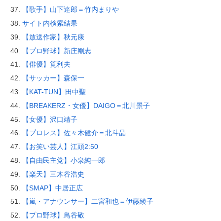
【歌手】山下達郎＝竹内まりや
サイト内検索結果
【放送作家】秋元康
【プロ野球】新庄剛志
【俳優】筧利夫
【サッカー】森保一
【KAT-TUN】田中聖
【BREAKERZ・女優】DAIGO＝北川景子
【女優】沢口靖子
【プロレス】佐々木健介＝北斗晶
【お笑い芸人】江頭2:50
【自由民主党】小泉純一郎
【楽天】三木谷浩史
【SMAP】中居正広
【嵐・アナウンサー】二宮和也＝伊藤綾子
【プロ野球】鳥谷敬