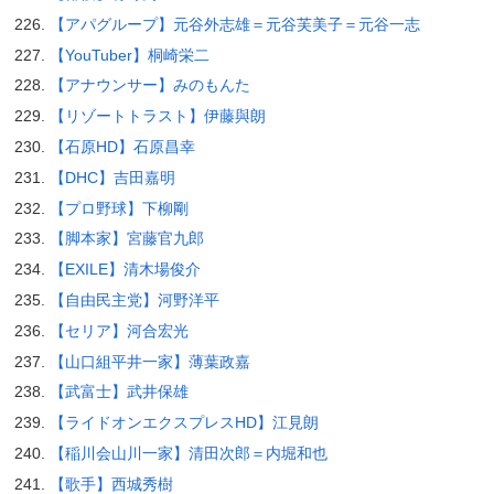
【アパグループ】元谷外志雄＝元谷芙美子＝元谷一志
【YouTuber】桐崎栄二
【アナウンサー】みのもんた
【リゾートトラスト】伊藤與朗
【石原HD】石原昌幸
【DHC】吉田嘉明
【プロ野球】下柳剛
【脚本家】宮藤官九郎
【EXILE】清木場俊介
【自由民主党】河野洋平
【セリア】河合宏光
【山口組平井一家】薄葉政嘉
【武富士】武井保雄
【ライドオンエクスプレスHD】江見朗
【稲川会山川一家】清田次郎＝内堀和也
【歌手】西城秀樹