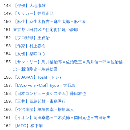
【俳優】大地康雄
【サッカー】井原正巳
【麻生】麻生太賀吉＝麻生太郎＝麻生泰
東京都世田谷区の住宅街に建つ豪邸
【プロ野球】王貞治
【作家】村上春樹
【女優】柴咲コウ
【サントリー】鳥井信治郎＝佐治敬三＝鳥井信一郎＝佐治信
忠＝新浪剛史＝鳥井信吾
【X JAPAN】Toshl（トシ）
【L’Arc〜en〜Ciel】hyde＝大石恵
【日本コンピュータシステム】藤田雅也
【三共】毒島邦雄＝毒島秀行
【今治造船】檜垣俊幸＝檜垣幸人
【イオン】岡田卓也＝二木英徳＝岡田元也＝吉田昭夫
【MTG】松下剛