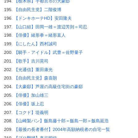
【栃木県】宇都宮市の大豪邸
【自由民主党】二階俊博
【ドンキホーテHD】安田隆夫
【山口組】田岡一雄＝渡辺芳則＝司忍
【俳優】緒形拳＝緒形直人
【にしたん】西村誠司
【騎手・アイドル】武豊＝佐野量子
【歌手】吉川晃司
【光通信】重田康光
【自由民主党】森喜朗
【大豪邸】芦屋の高級住宅街の豪邸
【俳優】加山雄三
【俳優】坂上忍
【コクド】堤義明
【山崎製パン】飯島藤十郎＝飯島一郎＝飯島延浩
【最後の長者番付】2004年高額納税者の自宅一覧