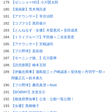
【ゼンショーHD】小川賢太郎
【漫画家】荒木飛呂彦
【アナウンサー】辛坊治郎
【コブクロ】黒田俊介
【とんねるず・女優】木梨憲武＝安田成美
【トライグループ】平田修＝二谷友里恵
【アナウンサー】宮根誠司
【プロ野球】原辰徳
【モーニング娘。】石川梨華
【読売新聞】橋本五郎
【伊藤忠商事】瀬島龍三＝戸崎誠喜＝室伏稔＝丹羽宇一郎＝
岡藤正広＝鈴木善久
【プロ野球】桑田真澄＝Matt
【BOØWY】氷室京介
【都道府県知事】公舎・公館一覧公開！
【女優】黒柳徹子