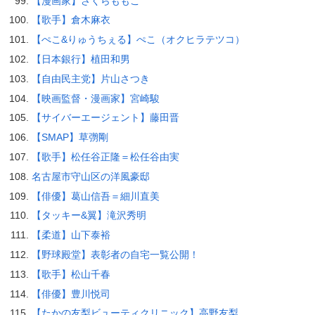
【漫画家】さくらももこ
【歌手】倉木麻衣
【ぺこ&りゅうちぇる】ぺこ（オクヒラテツコ）
【日本銀行】植田和男
【自由民主党】片山さつき
【映画監督・漫画家】宮崎駿
【サイバーエージェント】藤田晋
【SMAP】草彅剛
【歌手】松任谷正隆＝松任谷由実
名古屋市守山区の洋風豪邸
【俳優】葛山信吾＝細川直美
【タッキー&翼】滝沢秀明
【柔道】山下泰裕
【野球殿堂】表彰者の自宅一覧公開！
【歌手】松山千春
【俳優】豊川悦司
【たかの友梨ビューティクリニック】高野友梨