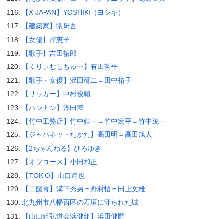
【X JAPAN】YOSHIKI（ヨシキ）
【建築家】隈研吾
【女優】岸恵子
【歌手】吉田拓郎
【くりぃむしちゅー】有田哲平
【歌手・女優】沢田研二＝田中裕子
【サッカー】中村俊輔
【ハンナン】浅田満
【竹中工務店】竹中錬一＝竹中宏平＝竹中統一
【ジャパネットたかた】高田明＝高田旭人
【2ちゃんねる】ひろゆき
【オフコース】小田和正
【TOKIO】山口達也
【工藤會】溝下秀男＝野村悟＝田上文雄
北九州市八幡西区の石垣に守られた城
【山口組弘道会浜健組】浜田健嗣