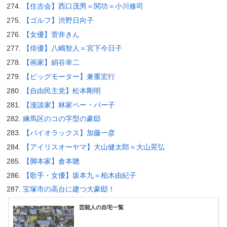
【住吉会】西口茂男＝関功＝小川修司
【ゴルフ】渋野日向子
【女優】菅井きん
【俳優】八嶋智人＝宮下今日子
【画家】絹谷幸二
【ビッグモーター】兼重宏行
【自由民主党】松本剛明
【漫談家】林家ペー・パー子
練馬区のコの字型の豪邸
【パイオラックス】加藤一彦
【アイリスオーヤマ】大山健太郎＝大山晃弘
【脚本家】倉本聰
【歌手・女優】坂本九＝柏木由紀子
宝塚市の高台に建つ大豪邸！
芸能人の自宅一覧