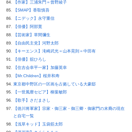
【作家】三浦朱門＝曾野綾子
【SMAP】香取慎吾
【ニデック】永守重信
【俳優】阿部寛
【芸術家】草間彌生
【自由民主党】河野太郎
【キーエンス】滝崎武光＝山本晃則＝中田有
【俳優】舘ひろし
【住吉会幸平一家】加藤英幸
【Mr.Children】桜井和寿
東京都中野区の一区画を占拠している大豪邸
【一世風靡セピア】柳葉敏郎
【歌手】さだまさし
【徳川将軍家】宗家・御三家・御三卿・御家門の末裔の現在
と自宅一覧
【浅草キッド】玉袋筋太郎