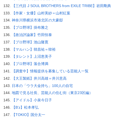
【三代目 J SOUL BROTHERS from EXILE TRIBE】岩田剛典
【作家・女優】山村美紗＝山村紅葉
神奈川県横浜市港北区の大豪邸
【プロ野球】掛布雅之
【政治評論家】竹田恒泰
【プロ野球】池山隆寛
【マルハン】韓昌祐＝韓裕
【タレント】上沼恵美子
【プロ野球】落合博満
【調査中】情報提供を募集している芸能人一覧
【大王製紙】井川高雄＝井川意高
日本の「ウラ大金持ち」100人の自宅
地図で見る社長、芸能人の住む街（東京23区編）
【アイドル】小泉今日子
【B’z】松本孝弘
【TOKIO】国分太一