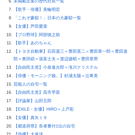
未掲載企業の歴代社長一覧
【歌手・俳優】美輪明宏
「これぞ豪邸！」日本の大豪邸一覧
【女優】芦田愛菜
【プロ野球】阿部慎之助
【歌手】あのちゃん
【トヨタ自動車】石田退三＝豊田英二＝豊田章一郎＝豊田達
郎＝奥田碩＝張富士夫＝渡辺捷昭＝豊田章男
【自由民主党】小泉進次郎＝滝川クリステル
【俳優・モーニング娘。】杉浦太陽＝辻希美
芸能人の自宅一覧
【自由民主党】高市早苗
【評論家】山田五郎
【EXILE・女優】HIRO＝上戸彩
【女優】真矢ミキ
【都道府県】長者番付1位の自宅
【俳優】大泉洋