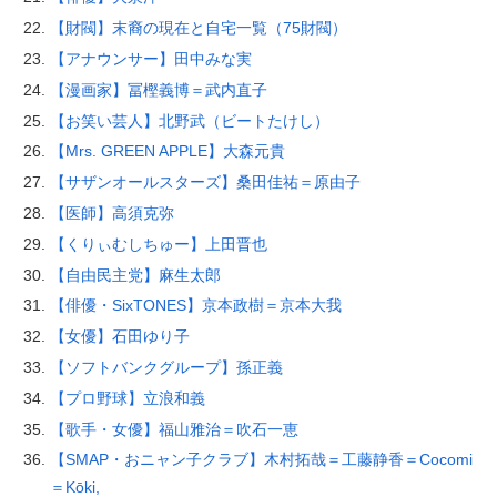
【財閥】末裔の現在と自宅一覧（75財閥）
【アナウンサー】田中みな実
【漫画家】冨樫義博＝武内直子
【お笑い芸人】北野武（ビートたけし）
【Mrs. GREEN APPLE】大森元貴
【サザンオールスターズ】桑田佳祐＝原由子
【医師】高須克弥
【くりぃむしちゅー】上田晋也
【自由民主党】麻生太郎
【俳優・SixTONES】京本政樹＝京本大我
【女優】石田ゆり子
【ソフトバンクグループ】孫正義
【プロ野球】立浪和義
【歌手・女優】福山雅治＝吹石一恵
【SMAP・おニャン子クラブ】木村拓哉＝工藤静香＝Cocomi
＝Kōki,