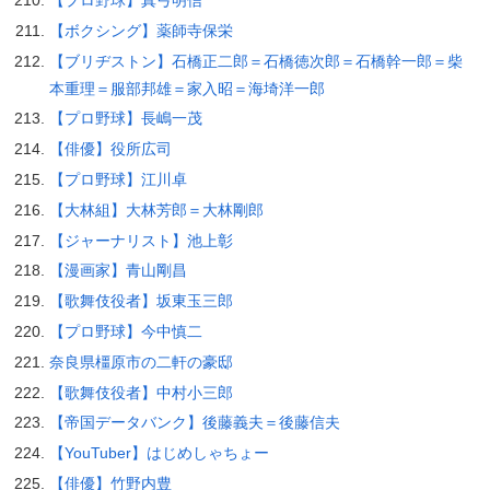
【プロ野球】真弓明信
【ボクシング】薬師寺保栄
【ブリヂストン】石橋正二郎＝石橋徳次郎＝石橋幹一郎＝柴
本重理＝服部邦雄＝家入昭＝海埼洋一郎
【プロ野球】長嶋一茂
【俳優】役所広司
【プロ野球】江川卓
【大林組】大林芳郎＝大林剛郎
【ジャーナリスト】池上彰
【漫画家】青山剛昌
【歌舞伎役者】坂東玉三郎
【プロ野球】今中慎二
奈良県橿原市の二軒の豪邸
【歌舞伎役者】中村小三郎
【帝国データバンク】後藤義夫＝後藤信夫
【YouTuber】はじめしゃちょー
【俳優】竹野内豊