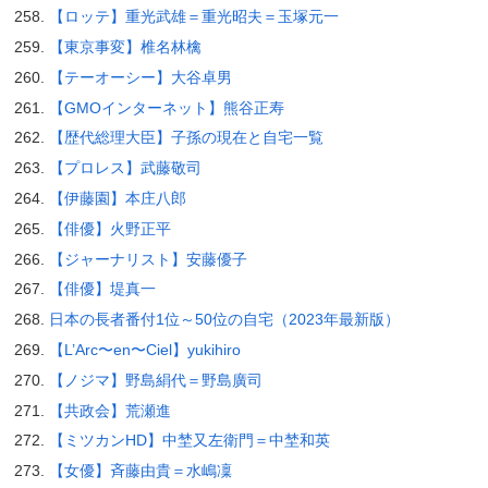
【ロッテ】重光武雄＝重光昭夫＝玉塚元一
【東京事変】椎名林檎
【テーオーシー】大谷卓男
【GMOインターネット】熊谷正寿
【歴代総理大臣】子孫の現在と自宅一覧
【プロレス】武藤敬司
【伊藤園】本庄八郎
【俳優】火野正平
【ジャーナリスト】安藤優子
【俳優】堤真一
日本の長者番付1位～50位の自宅（2023年最新版）
【L’Arc〜en〜Ciel】yukihiro
【ノジマ】野島絹代＝野島廣司
【共政会】荒瀬進
【ミツカンHD】中埜又左衛門＝中埜和英
【女優】斉藤由貴＝水嶋凜