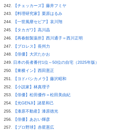
【チェッカーズ】藤井フミヤ
【料理研究家】栗原はるみ
【一世風靡セピア】哀川翔
【タカガワ】高川晶
【再春館製薬所】西川通子＝西川正明
【プロレス】長州力
【俳優】大沢たかお
日本の長者番付1位～50位の自宅（2025年版）
【東横イン】西田憲正
【ヨドバシカメラ】藤沢昭和
【小説家】林真理子
【俳優】松田優作＝松田美由紀
【光GENJI】諸星和己
【漆原不動産】漆原徳光
【俳優】あおい輝彦
【プロ野球】赤星憲広