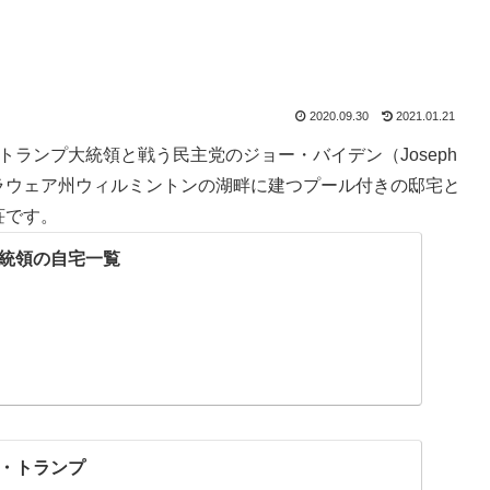
2020.09.30
2021.01.21
トランプ大統領と戦う民主党のジョー・バイデン（Joseph
リカ合衆国デラウェア州ウィルミントンの湖畔に建つプール付きの邸宅と
荘です。
統領の自宅一覧
・トランプ