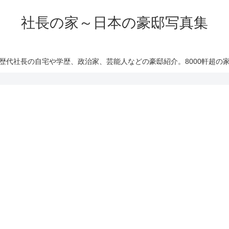
社長の家～日本の豪邸写真集
歴代社長の自宅や学歴、政治家、芸能人などの豪邸紹介。8000軒超の