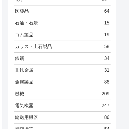
医薬品
64
石油・石炭
15
ゴム製品
19
ガラス・土石製品
58
鉄鋼
34
非鉄金属
31
金属製品
88
機械
209
電気機器
247
輸送用機器
86