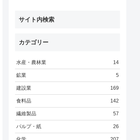
サイト内検索
カテゴリー
水産・農林業
14
鉱業
5
建設業
169
食料品
142
繊維製品
57
パルプ・紙
26
化学
207