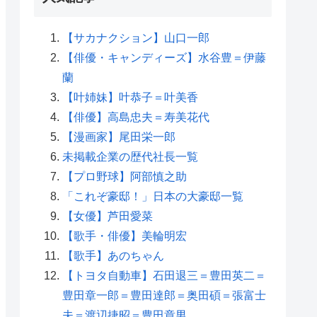
【サカナクション】山口一郎
【俳優・キャンディーズ】水谷豊＝伊藤
蘭
【叶姉妹】叶恭子＝叶美香
【俳優】高島忠夫＝寿美花代
【漫画家】尾田栄一郎
未掲載企業の歴代社長一覧
【プロ野球】阿部慎之助
「これぞ豪邸！」日本の大豪邸一覧
【女優】芦田愛菜
【歌手・俳優】美輪明宏
【歌手】あのちゃん
【トヨタ自動車】石田退三＝豊田英二＝
豊田章一郎＝豊田達郎＝奥田碩＝張富士
夫＝渡辺捷昭＝豊田章男