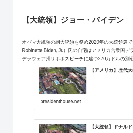
【大統領】ジョー・バイデン
オバマ大統領の副大統領を務め2020年の大統領選で
Robinette Biden, Jr.）氏の自宅はアメ
デラウェア州リホボスビーチに建つ270万ドルの別
【アメリカ】歴代大
presidenthouse.net
【大統領】ドナルド