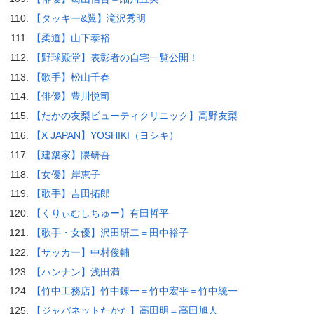
【タッキー&翼】滝沢秀明
【柔道】山下泰裕
【野球殿堂】表彰者の自宅一覧公開！
【歌手】松山千春
【俳優】豊川悦司
【たかの友梨ビューティクリニック】高野友梨
【X JAPAN】YOSHIKI（ヨシキ）
【建築家】隈研吾
【女優】岸恵子
【歌手】吉田拓郎
【くりぃむしちゅー】有田哲平
【歌手・女優】沢田研二＝田中裕子
【サッカー】中村俊輔
【ハンナン】浅田満
【竹中工務店】竹中錬一＝竹中宏平＝竹中統一
【ジャパネットたかた】高田明＝高田旭人