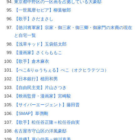
東京都中野区の一区画を占拠している大豪邸
【一世風靡セピア】柳葉敏郎
【歌手】さだまさし
【徳川将軍家】宗家・御三家・御三卿・御家門の末裔の現在
と自宅一覧
【浅草キッド】玉袋筋太郎
【漫画家】さくらももこ
【歌手】倉木麻衣
【ぺこ&りゅうちぇる】ぺこ（オクヒラテツコ）
【日本銀行】植田和男
【自由民主党】片山さつき
【映画監督・漫画家】宮崎駿
【サイバーエージェント】藤田晋
【SMAP】草彅剛
【歌手】松任谷正隆＝松任谷由実
名古屋市守山区の洋風豪邸
【俳優】葛山信吾＝細川直美