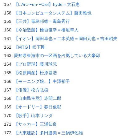
【L’Arc〜en〜Ciel】hyde＝大石恵
【日本コンピュータシステム】藤田雅也
【三共】毒島邦雄＝毒島秀行
【今治造船】檜垣俊幸＝檜垣幸人
【イオン】岡田卓也＝二木英徳＝岡田元也＝吉田昭夫
【MTG】松下剛
愛知県東海市の一区画を占拠している大豪邸
【プロ野球】藤川球児
【松原興産】松原基浩
【モーニング娘。】中澤裕子
【俳優】松方弘樹
【自由民主党】赤間二郎
【オードリー】春日俊彰
【歌手】山本リンダ
【サッカー】三浦知良
【大東建託】多田勝美＝三鍋伊佐雄