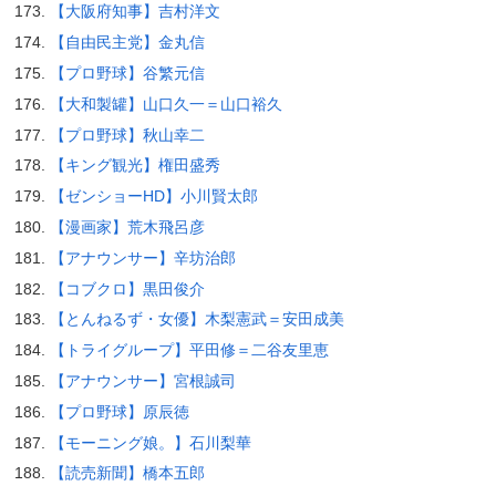
【大阪府知事】吉村洋文
【自由民主党】金丸信
【プロ野球】谷繁元信
【大和製罐】山口久一＝山口裕久
【プロ野球】秋山幸二
【キング観光】権田盛秀
【ゼンショーHD】小川賢太郎
【漫画家】荒木飛呂彦
【アナウンサー】辛坊治郎
【コブクロ】黒田俊介
【とんねるず・女優】木梨憲武＝安田成美
【トライグループ】平田修＝二谷友里恵
【アナウンサー】宮根誠司
【プロ野球】原辰徳
【モーニング娘。】石川梨華
【読売新聞】橋本五郎