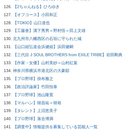
【2ちゃんねる】ひろゆき
【オフコース】小田和正
【TOKIO】山口達也
【工藤會】溝下秀男＝野村悟＝田上文雄
北九州市八幡西区の石垣に守られた城
【山口組弘道会浜健組】浜田健嗣
【三代目 J SOUL BROTHERS from EXILE TRIBE】岩田剛典
【作家・女優】山村美紗＝山村紅葉
神奈川県横浜市港北区の大豪邸
【プロ野球】掛布雅之
【政治評論家】竹田恒泰
【プロ野球】池山隆寛
【マルハン】韓昌祐＝韓裕
【タレント】上沼恵美子
【プロ野球】落合博満
【調査中】情報提供を募集している芸能人一覧