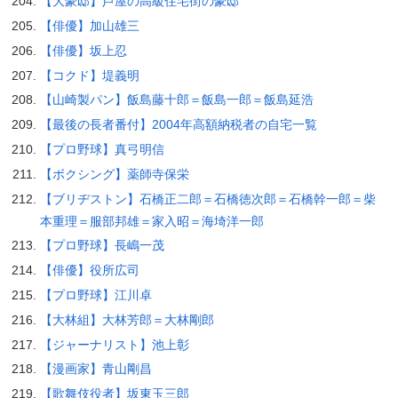
【大豪邸】芦屋の高級住宅街の豪邸
【俳優】加山雄三
【俳優】坂上忍
【コクド】堤義明
【山崎製パン】飯島藤十郎＝飯島一郎＝飯島延浩
【最後の長者番付】2004年高額納税者の自宅一覧
【プロ野球】真弓明信
【ボクシング】薬師寺保栄
【ブリヂストン】石橋正二郎＝石橋徳次郎＝石橋幹一郎＝柴
本重理＝服部邦雄＝家入昭＝海埼洋一郎
【プロ野球】長嶋一茂
【俳優】役所広司
【プロ野球】江川卓
【大林組】大林芳郎＝大林剛郎
【ジャーナリスト】池上彰
【漫画家】青山剛昌
【歌舞伎役者】坂東玉三郎