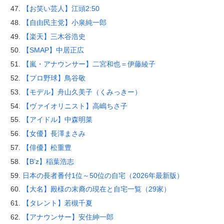
【お笑い芸人】江頭2:50
【自由民主党】小泉純一郎
【楽天】三木谷浩史
【SMAP】中居正広
【嵐・アナウンサー】二宮和也＝伊藤綾子
【プロ野球】鳥谷敬
【モデル】舟山久美子（くみっきー）
【ヴァイオリニスト】高嶋ちさ子
【アイドル】中森明菜
【女優】長澤まさみ
【俳優】松重豊
【B’z】稲葉浩志
日本の長者番付1位～50位の自宅（2026年最新版）
【大名】殿様の末裔の現在と自宅一覧（29家）
【タレント】若槻千夏
【アナウンサー】安住紳一郎