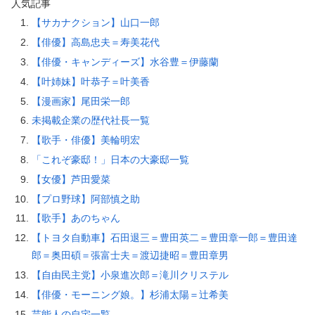
人気記事
【サカナクション】山口一郎
【俳優】高島忠夫＝寿美花代
【俳優・キャンディーズ】水谷豊＝伊藤蘭
【叶姉妹】叶恭子＝叶美香
【漫画家】尾田栄一郎
未掲載企業の歴代社長一覧
【歌手・俳優】美輪明宏
「これぞ豪邸！」日本の大豪邸一覧
【女優】芦田愛菜
【プロ野球】阿部慎之助
【歌手】あのちゃん
【トヨタ自動車】石田退三＝豊田英二＝豊田章一郎＝豊田達
郎＝奥田碩＝張富士夫＝渡辺捷昭＝豊田章男
【自由民主党】小泉進次郎＝滝川クリステル
【俳優・モーニング娘。】杉浦太陽＝辻希美
芸能人の自宅一覧