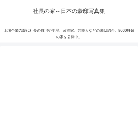
社長の家～日本の豪邸写真集
上場企業の歴代社長の自宅や学歴、政治家、芸能人などの豪邸紹介。8000軒超
の家を公開中。