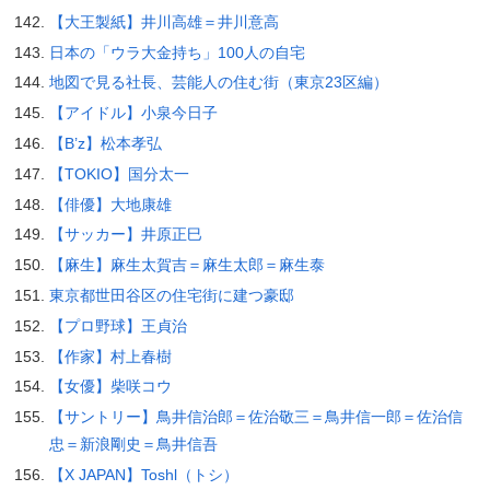
【大王製紙】井川高雄＝井川意高
日本の「ウラ大金持ち」100人の自宅
地図で見る社長、芸能人の住む街（東京23区編）
【アイドル】小泉今日子
【B’z】松本孝弘
【TOKIO】国分太一
【俳優】大地康雄
【サッカー】井原正巳
【麻生】麻生太賀吉＝麻生太郎＝麻生泰
東京都世田谷区の住宅街に建つ豪邸
【プロ野球】王貞治
【作家】村上春樹
【女優】柴咲コウ
【サントリー】鳥井信治郎＝佐治敬三＝鳥井信一郎＝佐治信
忠＝新浪剛史＝鳥井信吾
【X JAPAN】Toshl（トシ）