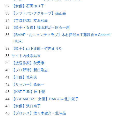
【女優】石田ゆり子
【ソフトバンクグループ】孫正義
【プロ野球】立浪和義
【歌手・女優】福山雅治＝吹石一恵
【SMAP・おニャン子クラブ】木村拓哉＝工藤静香＝Cocomi
＝Kōki,
【歌手】山下達郎＝竹内まりや
サイト内検索結果
【放送作家】秋元康
【プロ野球】新庄剛志
【俳優】筧利夫
【サッカー】森保一
【KAT-TUN】田中聖
【BREAKERZ・女優】DAIGO＝北川景子
【女優】沢口靖子
【プロレス】佐々木健介＝北斗晶