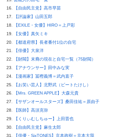
【自由民主党】高市早苗
【評論家】山田五郎
【EXILE・女優】HIRO＝上戸彩
【女優】真矢ミキ
【都道府県】長者番付1位の自宅
【俳優】大泉洋
【財閥】末裔の現在と自宅一覧（75財閥）
【アナウンサー】田中みな実
【漫画家】冨樫義博＝武内直子
【お笑い芸人】北野武（ビートたけし）
【Mrs. GREEN APPLE】大森元貴
【サザンオールスターズ】桑田佳祐＝原由子
【医師】高須克弥
【くりぃむしちゅー】上田晋也
【自由民主党】麻生太郎
【俳優・SixTONES】京本政樹＝京本大我