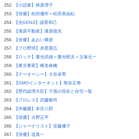
【小説家】林真理子
【俳優】松田優作＝松田美由紀
【光GENJI】諸星和己
【漆原不動産】漆原徳光
【俳優】あおい輝彦
【プロ野球】赤星憲広
【ロッテ】重光武雄＝重光昭夫＝玉塚元一
【東京事変】椎名林檎
【テーオーシー】大谷卓男
【GMOインターネット】熊谷正寿
【歴代総理大臣】子孫の現在と自宅一覧
【プロレス】武藤敬司
【伊藤園】本庄八郎
【俳優】火野正平
【ジャーナリスト】安藤優子
【俳優】堤真一