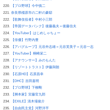
【プロ野球】今中慎二
奈良県橿原市の二軒の豪邸
【歌舞伎役者】中村小三郎
【帝国データバンク】後藤義夫＝後藤信夫
【YouTuber】はじめしゃちょー
【俳優】竹野内豊
【アパグループ】元谷外志雄＝元谷芙美子＝元谷一志
【YouTuber】桐崎栄二
【アナウンサー】みのもんた
【リゾートトラスト】伊藤與朗
【石原HD】石原昌幸
【DHC】吉田嘉明
【プロ野球】下柳剛
【脚本家】宮藤官九郎
【EXILE】清木場俊介
【自由民主党】河野洋平