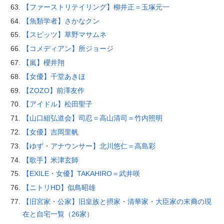
【ファーストリテイリング】柳井正＝玉塚元一
【魚類学者】さかなクン
【スピッツ】草野マサムネ
【コメディアン】所ジョージ
【嵐】櫻井翔
【女優】千堂あきほ
【ZOZO】前澤友作
【アイドル】松田聖子
【山口組弘道会】司忍＝高山清司＝竹内照明
【女優】吉岡里帆
【ゆず・アナウンサー】北川悠仁＝高島彩
【歌手】米津玄師
【EXILE・女優】TAKAHIRO＝武井咲
【ニトリHD】似鳥昭雄
【旧宮家・公家】旧皇族と摂家・清華家・大臣家の末裔の現
在と自宅一覧（26家）