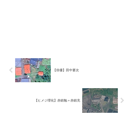
【俳優】田中要次
【ヒメジ理化】赤錆勉＝赤錆充