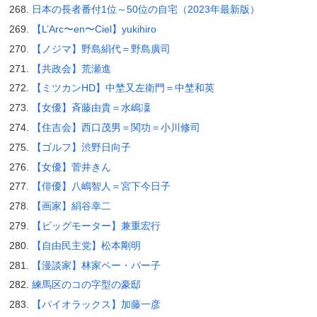
日本の長者番付1位～50位の自宅（2023年最新版）
【L’Arc〜en〜Ciel】yukihiro
【ノジマ】野島絹代＝野島廣司
【共政会】荒瀬進
【ミツカンHD】中埜又左衛門＝中埜和英
【女優】斉藤由貴＝水嶋凜
【住吉会】西口茂男＝関功＝小川修司
【ゴルフ】渋野日向子
【女優】菅井きん
【俳優】八嶋智人＝宮下今日子
【画家】絹谷幸二
【ビッグモーター】兼重宏行
【自由民主党】松本剛明
【漫談家】林家ペー・パー子
練馬区のコの字型の豪邸
【パイオラックス】加藤一彦