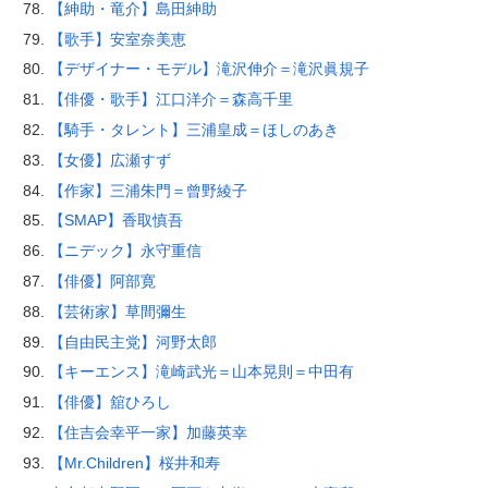
【紳助・竜介】島田紳助
【歌手】安室奈美恵
【デザイナー・モデル】滝沢伸介＝滝沢眞規子
【俳優・歌手】江口洋介＝森高千里
【騎手・タレント】三浦皇成＝ほしのあき
【女優】広瀬すず
【作家】三浦朱門＝曾野綾子
【SMAP】香取慎吾
【ニデック】永守重信
【俳優】阿部寛
【芸術家】草間彌生
【自由民主党】河野太郎
【キーエンス】滝崎武光＝山本晃則＝中田有
【俳優】舘ひろし
【住吉会幸平一家】加藤英幸
【Mr.Children】桜井和寿