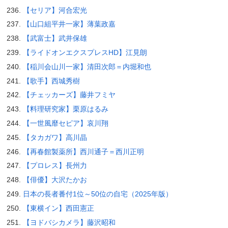
【セリア】河合宏光
【山口組平井一家】薄葉政嘉
【武富士】武井保雄
【ライドオンエクスプレスHD】江見朗
【稲川会山川一家】清田次郎＝内堀和也
【歌手】西城秀樹
【チェッカーズ】藤井フミヤ
【料理研究家】栗原はるみ
【一世風靡セピア】哀川翔
【タカガワ】高川晶
【再春館製薬所】西川通子＝西川正明
【プロレス】長州力
【俳優】大沢たかお
日本の長者番付1位～50位の自宅（2025年版）
【東横イン】西田憲正
【ヨドバシカメラ】藤沢昭和