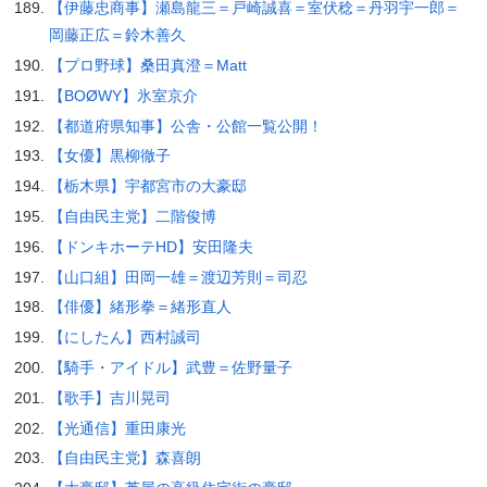
【伊藤忠商事】瀬島龍三＝戸崎誠喜＝室伏稔＝丹羽宇一郎＝
岡藤正広＝鈴木善久
【プロ野球】桑田真澄＝Matt
【BOØWY】氷室京介
【都道府県知事】公舎・公館一覧公開！
【女優】黒柳徹子
【栃木県】宇都宮市の大豪邸
【自由民主党】二階俊博
【ドンキホーテHD】安田隆夫
【山口組】田岡一雄＝渡辺芳則＝司忍
【俳優】緒形拳＝緒形直人
【にしたん】西村誠司
【騎手・アイドル】武豊＝佐野量子
【歌手】吉川晃司
【光通信】重田康光
【自由民主党】森喜朗