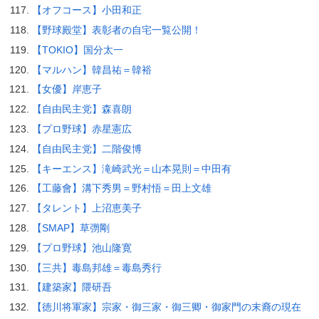
【オフコース】小田和正
【野球殿堂】表彰者の自宅一覧公開！
【TOKIO】国分太一
【マルハン】韓昌祐＝韓裕
【女優】岸恵子
【自由民主党】森喜朗
【プロ野球】赤星憲広
【自由民主党】二階俊博
【キーエンス】滝崎武光＝山本晃則＝中田有
【工藤會】溝下秀男＝野村悟＝田上文雄
【タレント】上沼恵美子
【SMAP】草彅剛
【プロ野球】池山隆寛
【三共】毒島邦雄＝毒島秀行
【建築家】隈研吾
【徳川将軍家】宗家・御三家・御三卿・御家門の末裔の現在