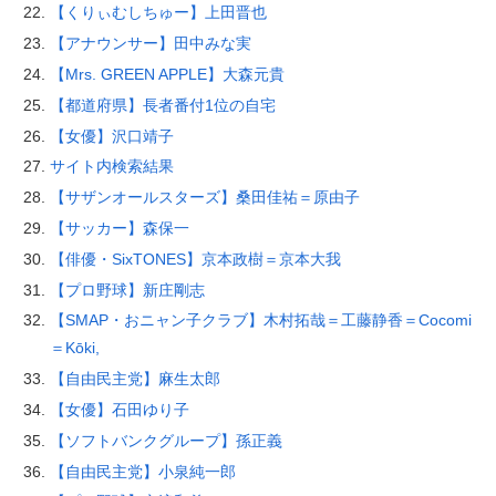
【くりぃむしちゅー】上田晋也
【アナウンサー】田中みな実
【Mrs. GREEN APPLE】大森元貴
【都道府県】長者番付1位の自宅
【女優】沢口靖子
サイト内検索結果
【サザンオールスターズ】桑田佳祐＝原由子
【サッカー】森保一
【俳優・SixTONES】京本政樹＝京本大我
【プロ野球】新庄剛志
【SMAP・おニャン子クラブ】木村拓哉＝工藤静香＝Cocomi
＝Kōki,
【自由民主党】麻生太郎
【女優】石田ゆり子
【ソフトバンクグループ】孫正義
【自由民主党】小泉純一郎