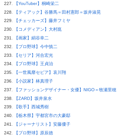
【YouTuber】桐崎栄二
【ティアック】谷勝馬＝田村憲郎＝坂井淑晃
【チェッカーズ】藤井フミヤ
【コメディアン】大村崑
【画家】絹谷幸二
【プロ野球】今中慎二
【セリア】河合宏光
【プロ野球】王貞治
【一世風靡セピア】哀川翔
【小説家】林真理子
【ファッションデザイナー・女優】NIGO＝牧瀬里穂
【ZARD】坂井泉水
【歌手】西城秀樹
【栃木県】宇都宮市の大豪邸
【ジャーナリスト】安藤優子
【プロ野球】原辰徳