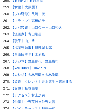
【石原HD】石原昌幸
【女優】大原麗子
【プロ野球】長嶋一茂
【マラソン】高橋尚子
【大和製罐】山口久一＝山口裕久
【漫画家】青山剛昌
【歌手】山川豊
【福岡県知事】服部誠太郎
【自由民主党】木原稔
【ノジマ】野島絹代＝野島廣司
【YouTuber】HIKAKIN
【大林組】大林芳郎＝大林剛郎
【柔道・タレント】井上康生＝東原亜希
【女優】板谷由夏
【アクセス】村上次男
【俳優】中野英雄＝仲野太賀
【パイオラックス】加藤一彦