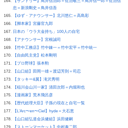
【サントリー】鳥井信治郎＝佐治敬三＝鳥井信一郎＝佐治信
忠＝新浪剛史＝鳥井信吾
【ゆず・アナウンサー】北川悠仁＝高島彩
【脚本家】宮藤官九郎
日本の「ウラ大金持ち」100人の自宅
【アナウンサー】宮根誠司
【竹中工務店】竹中錬一＝竹中宏平＝竹中統一
【自由民主党】松本剛明
【プロ野球】張本勲
【山口組】田岡一雄＝渡辺芳則＝司忍
【タッキー&翼】滝沢秀明
【稲川会山川一家】清田次郎＝内堀和也
【漫画家】荒木飛呂彦
【歴代総理大臣】子孫の現在と自宅一覧
【L’Arc〜en〜Ciel】hyde＝大石恵
【山口組弘道会浜健組】浜田健嗣
【ストーンマーケット】中村泰二郎