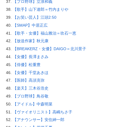
【プロ野球】立浪和義
【歌手】山下達郎＝竹内まりや
【お笑い芸人】江頭2:50
【SMAP】中居正広
【歌手・女優】福山雅治＝吹石一恵
【放送作家】秋元康
【BREAKERZ・女優】DAIGO＝北川景子
【女優】長澤まさみ
【俳優】松重豊
【女優】千堂あきほ
【医師】高須克弥
【楽天】三木谷浩史
【プロ野球】鳥谷敬
【アイドル】中森明菜
【ヴァイオリニスト】高嶋ちさ子
【アナウンサー】安住紳一郎