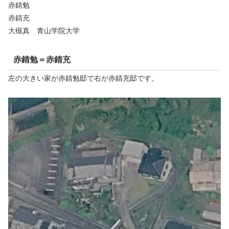
赤錆勉
赤錆充
大槻真 青山学院大学
赤錆勉＝赤錆充
左の大きい家が赤錆勉邸で右が赤錆充邸です。