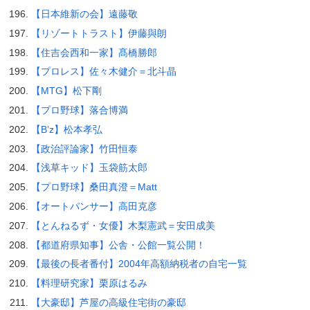
【日本維新の会】遠藤敬
【リゾートトラスト】伊藤與朗
【住吉会西和一家】髙橋勝郎
【プロレス】佐々木健介＝北斗晶
【MTG】松下剛
【プロ野球】落合博満
【B’z】松本孝弘
【政治評論家】竹田恒泰
【浅草キッド】玉袋筋太郎
【プロ野球】桑田真澄＝Matt
【オートパンサー】高田克彦
【とんねるず・女優】木梨憲武＝安田成美
【都道府県知事】公舎・公館一覧公開！
【最後の長者番付】2004年高額納税者の自宅一覧
【料理研究家】栗原はるみ
【大豪邸】芦屋の高級住宅街の豪邸