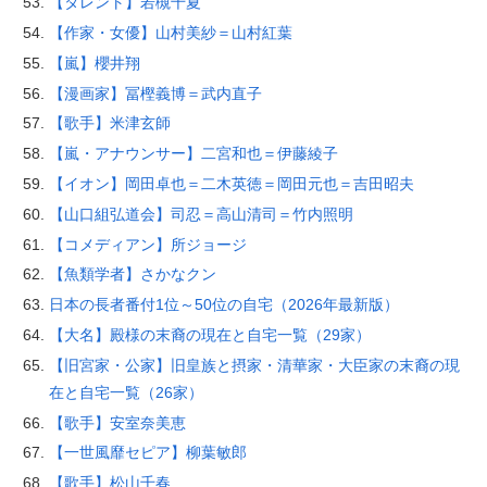
【タレント】若槻千夏
【作家・女優】山村美紗＝山村紅葉
【嵐】櫻井翔
【漫画家】冨樫義博＝武内直子
【歌手】米津玄師
【嵐・アナウンサー】二宮和也＝伊藤綾子
【イオン】岡田卓也＝二木英徳＝岡田元也＝吉田昭夫
【山口組弘道会】司忍＝高山清司＝竹内照明
【コメディアン】所ジョージ
【魚類学者】さかなクン
日本の長者番付1位～50位の自宅（2026年最新版）
【大名】殿様の末裔の現在と自宅一覧（29家）
【旧宮家・公家】旧皇族と摂家・清華家・大臣家の末裔の現
在と自宅一覧（26家）
【歌手】安室奈美恵
【一世風靡セピア】柳葉敏郎
【歌手】松山千春