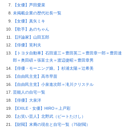
【女優】芦田愛菜
未掲載企業の歴代社長一覧
【女優】真矢ミキ
【歌手】あのちゃん
【評論家】山田五郎
【俳優】筧利夫
【トヨタ自動車】石田退三＝豊田英二＝豊田章一郎＝豊田達
郎＝奥田碩＝張富士夫＝渡辺捷昭＝豊田章男
【俳優・モーニング娘。】杉浦太陽＝辻希美
【自由民主党】高市早苗
【自由民主党】小泉進次郎＝滝川クリステル
芸能人の自宅一覧
【俳優】大泉洋
【EXILE・女優】HIRO＝上戸彩
【お笑い芸人】北野武（ビートたけし）
【財閥】末裔の現在と自宅一覧（75財閥）