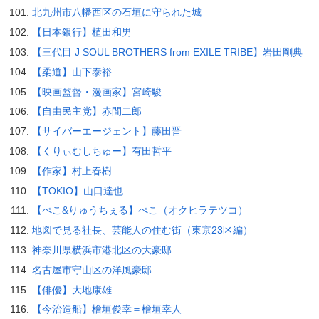
北九州市八幡西区の石垣に守られた城
【日本銀行】植田和男
【三代目 J SOUL BROTHERS from EXILE TRIBE】岩田剛典
【柔道】山下泰裕
【映画監督・漫画家】宮崎駿
【自由民主党】赤間二郎
【サイバーエージェント】藤田晋
【くりぃむしちゅー】有田哲平
【作家】村上春樹
【TOKIO】山口達也
【ぺこ&りゅうちぇる】ぺこ（オクヒラテツコ）
地図で見る社長、芸能人の住む街（東京23区編）
神奈川県横浜市港北区の大豪邸
名古屋市守山区の洋風豪邸
【俳優】大地康雄
【今治造船】檜垣俊幸＝檜垣幸人