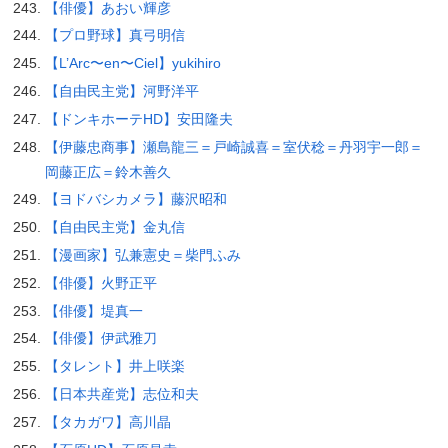
【俳優】あおい輝彦
【プロ野球】真弓明信
【L’Arc〜en〜Ciel】yukihiro
【自由民主党】河野洋平
【ドンキホーテHD】安田隆夫
【伊藤忠商事】瀬島龍三＝戸崎誠喜＝室伏稔＝丹羽宇一郎＝
岡藤正広＝鈴木善久
【ヨドバシカメラ】藤沢昭和
【自由民主党】金丸信
【漫画家】弘兼憲史＝柴門ふみ
【俳優】火野正平
【俳優】堤真一
【俳優】伊武雅刀
【タレント】井上咲楽
【日本共産党】志位和夫
【タカガワ】高川晶