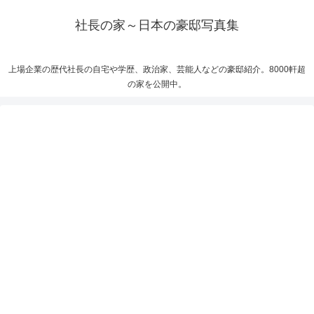
社長の家～日本の豪邸写真集
上場企業の歴代社長の自宅や学歴、政治家、芸能人などの豪邸紹介。8000軒超
の家を公開中。