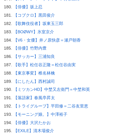
【俳優】坂上忍
【コブクロ】黒田俊介
【歌舞伎役者】坂東玉三郎
【BOØWY】氷室京介
【V6・女優】井ノ原快彦＝瀬戸朝香
【俳優】竹野内豊
【サッカー】三浦知良
【歌手】松任谷正隆＝松任谷由実
【東京事変】椎名林檎
【にしたん】西村誠司
【ミツカンHD】中埜又左衛門＝中埜和英
【落語家】春風亭昇太
【トライグループ】平田修＝二谷友里恵
【モーニング娘。】中澤裕子
【俳優】大沢たかお
【EXILE】清木場俊介