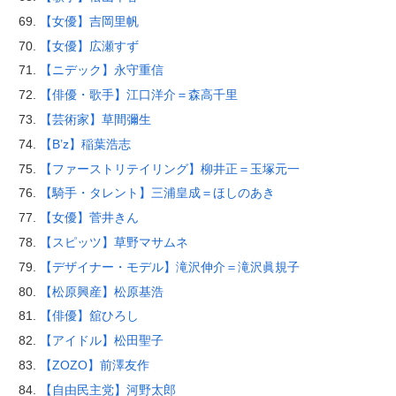
【女優】吉岡里帆
【女優】広瀬すず
【ニデック】永守重信
【俳優・歌手】江口洋介＝森高千里
【芸術家】草間彌生
【B’z】稲葉浩志
【ファーストリテイリング】柳井正＝玉塚元一
【騎手・タレント】三浦皇成＝ほしのあき
【女優】菅井きん
【スピッツ】草野マサムネ
【デザイナー・モデル】滝沢伸介＝滝沢眞規子
【松原興産】松原基浩
【俳優】舘ひろし
【アイドル】松田聖子
【ZOZO】前澤友作
【自由民主党】河野太郎