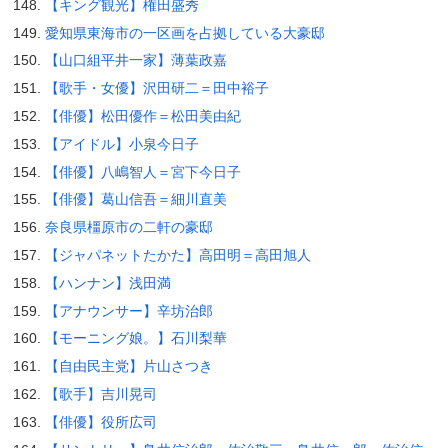
【キング観光】権田盛秀
愛知県東海市の一区画を占拠している大豪邸
【山口組平井一家】薄葉政嘉
【歌手・女優】沢田研二＝田中裕子
【俳優】松田優作＝松田美由紀
【アイドル】小泉今日子
【俳優】八嶋智人＝宮下今日子
【俳優】葛山信吾＝細川直美
奈良県橿原市の二軒の豪邸
【ジャパネットたかた】高田明＝高田旭人
【ハンナン】浅田満
【アナウンサー】辛坊治郎
【モーニング娘。】石川梨華
【自由民主党】片山さつき
【歌手】吉川晃司
【俳優】役所広司