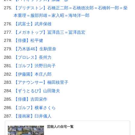
【ブリヂストン】石橋正二郎＝石橋徳次郎＝石橋幹一郎＝柴
本重理＝服部邦雄＝家入昭＝海埼洋一郎
【武富士】武井保雄
【メガネトップ】冨澤昌三＝冨澤昌宏
【俳優】松平健
【乃木坂46】生駒里奈
【プロレス】長州力
【ゴルフ】渋野日向子
【伊藤園】本庄八郎
【アナウンサー】楠田枝里子
【ずうとるび】山田隆夫
【俳優】吉田栄作
【ゴルフ】横峯さくら
【漫画家】臼井儀人
芸能人の自宅一覧