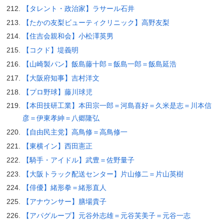
【タレント・政治家】ラサール石井
【たかの友梨ビューティクリニック】高野友梨
【住吉会親和会】小松澤英男
【コクド】堤義明
【山崎製パン】飯島藤十郎＝飯島一郎＝飯島延浩
【大阪府知事】吉村洋文
【プロ野球】藤川球児
【本田技研工業】本田宗一郎＝河島喜好＝久米是志＝川本信
彦＝伊東孝紳＝八郷隆弘
【自由民主党】高鳥修＝高鳥修一
【東横イン】西田憲正
【騎手・アイドル】武豊＝佐野量子
【大阪トラック配送センター】片山修二＝片山英樹
【俳優】緒形拳＝緒形直人
【アナウンサー】膳場貴子
【アパグループ】元谷外志雄＝元谷芙美子＝元谷一志