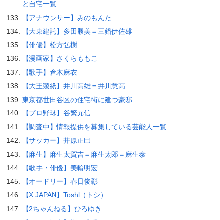
と自宅一覧
【アナウンサー】みのもんた
【大東建託】多田勝美＝三鍋伊佐雄
【俳優】松方弘樹
【漫画家】さくらももこ
【歌手】倉木麻衣
【大王製紙】井川高雄＝井川意高
東京都世田谷区の住宅街に建つ豪邸
【プロ野球】谷繁元信
【調査中】情報提供を募集している芸能人一覧
【サッカー】井原正巳
【麻生】麻生太賀吉＝麻生太郎＝麻生泰
【歌手・俳優】美輪明宏
【オードリー】春日俊彰
【X JAPAN】Toshl（トシ）
【2ちゃんねる】ひろゆき