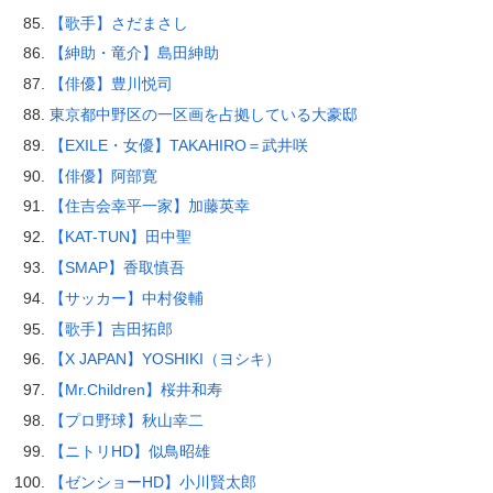
【歌手】さだまさし
【紳助・竜介】島田紳助
【俳優】豊川悦司
東京都中野区の一区画を占拠している大豪邸
【EXILE・女優】TAKAHIRO＝武井咲
【俳優】阿部寛
【住吉会幸平一家】加藤英幸
【KAT-TUN】田中聖
【SMAP】香取慎吾
【サッカー】中村俊輔
【歌手】吉田拓郎
【X JAPAN】YOSHIKI（ヨシキ）
【Mr.Children】桜井和寿
【プロ野球】秋山幸二
【ニトリHD】似鳥昭雄
【ゼンショーHD】小川賢太郎