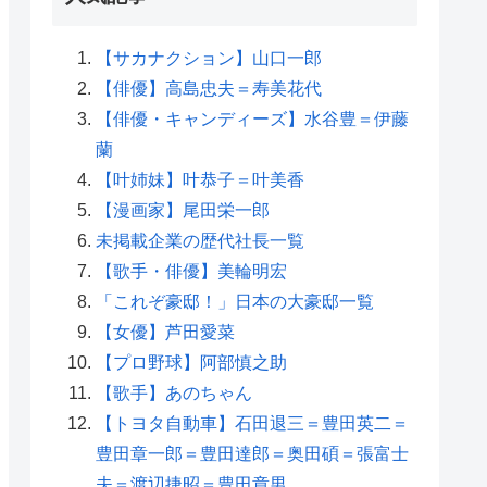
【サカナクション】山口一郎
【俳優】高島忠夫＝寿美花代
【俳優・キャンディーズ】水谷豊＝伊藤
蘭
【叶姉妹】叶恭子＝叶美香
【漫画家】尾田栄一郎
未掲載企業の歴代社長一覧
【歌手・俳優】美輪明宏
「これぞ豪邸！」日本の大豪邸一覧
【女優】芦田愛菜
【プロ野球】阿部慎之助
【歌手】あのちゃん
【トヨタ自動車】石田退三＝豊田英二＝
豊田章一郎＝豊田達郎＝奥田碩＝張富士
夫＝渡辺捷昭＝豊田章男