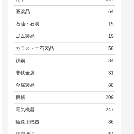
医薬品
64
石油・石炭
15
ゴム製品
19
ガラス・土石製品
58
鉄鋼
34
非鉄金属
31
金属製品
88
機械
209
電気機器
247
輸送用機器
86