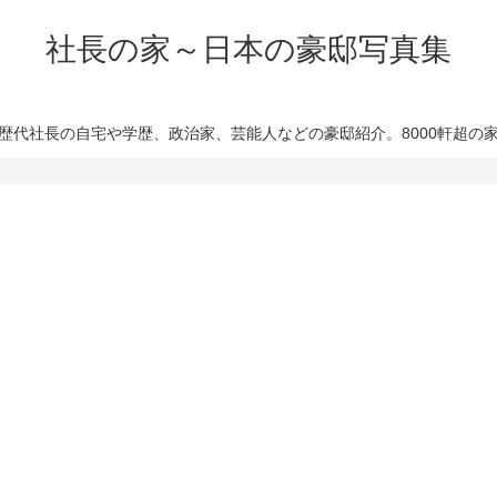
社長の家～日本の豪邸写真集
歴代社長の自宅や学歴、政治家、芸能人などの豪邸紹介。8000軒超の