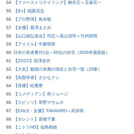
【ファーストリテイリング】柳井正＝玉塚元一
【B’z】稲葉浩志
【プロ野球】鳥谷敬
【女優】長澤まさみ
【山口組弘道会】司忍＝高山清司＝竹内照明
【アイドル】中森明菜
日本の長者番付1位～50位の自宅（2026年最新版）
【ZOZO】前澤友作
【大名】殿様の末裔の現在と自宅一覧（29家）
【魚類学者】さかなクン
【俳優】松重豊
【コメディアン】所ジョージ
【スピッツ】草野マサムネ
【EXILE・女優】TAKAHIRO＝武井咲
【タレント】若槻千夏
【ニトリHD】似鳥昭雄