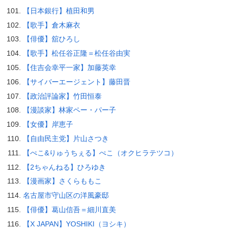
【日本銀行】植田和男
【歌手】倉木麻衣
【俳優】舘ひろし
【歌手】松任谷正隆＝松任谷由実
【住吉会幸平一家】加藤英幸
【サイバーエージェント】藤田晋
【政治評論家】竹田恒泰
【漫談家】林家ペー・パー子
【女優】岸恵子
【自由民主党】片山さつき
【ぺこ&りゅうちぇる】ぺこ（オクヒラテツコ）
【2ちゃんねる】ひろゆき
【漫画家】さくらももこ
名古屋市守山区の洋風豪邸
【俳優】葛山信吾＝細川直美
【X JAPAN】YOSHIKI（ヨシキ）