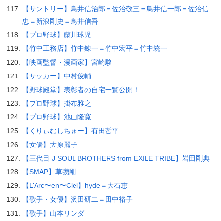
【サントリー】鳥井信治郎＝佐治敬三＝鳥井信一郎＝佐治信
忠＝新浪剛史＝鳥井信吾
【プロ野球】藤川球児
【竹中工務店】竹中錬一＝竹中宏平＝竹中統一
【映画監督・漫画家】宮崎駿
【サッカー】中村俊輔
【野球殿堂】表彰者の自宅一覧公開！
【プロ野球】掛布雅之
【プロ野球】池山隆寛
【くりぃむしちゅー】有田哲平
【女優】大原麗子
【三代目 J SOUL BROTHERS from EXILE TRIBE】岩田剛典
【SMAP】草彅剛
【L’Arc〜en〜Ciel】hyde＝大石恵
【歌手・女優】沢田研二＝田中裕子
【歌手】山本リンダ