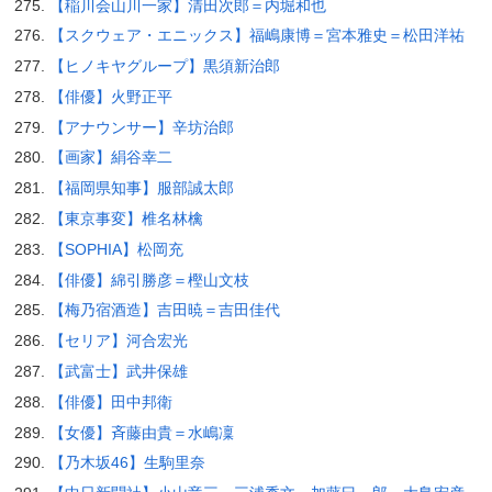
【稲川会山川一家】清田次郎＝内堀和也
【スクウェア・エニックス】福嶋康博＝宮本雅史＝松田洋祐
【ヒノキヤグループ】黒須新治郎
【俳優】火野正平
【アナウンサー】辛坊治郎
【画家】絹谷幸二
【福岡県知事】服部誠太郎
【東京事変】椎名林檎
【SOPHIA】松岡充
【俳優】綿引勝彦＝樫山文枝
【梅乃宿酒造】吉田暁＝吉田佳代
【セリア】河合宏光
【武富士】武井保雄
【俳優】田中邦衛
【女優】斉藤由貴＝水嶋凜
【乃木坂46】生駒里奈