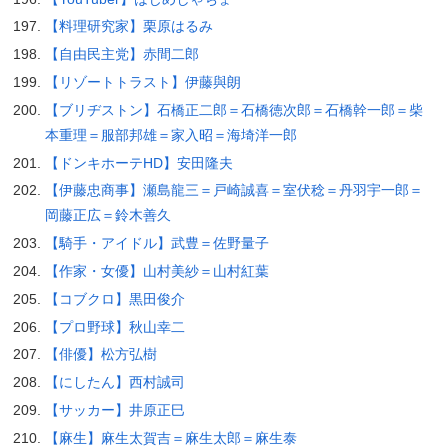
【料理研究家】栗原はるみ
【自由民主党】赤間二郎
【リゾートトラスト】伊藤與朗
【ブリヂストン】石橋正二郎＝石橋徳次郎＝石橋幹一郎＝柴
本重理＝服部邦雄＝家入昭＝海埼洋一郎
【ドンキホーテHD】安田隆夫
【伊藤忠商事】瀬島龍三＝戸崎誠喜＝室伏稔＝丹羽宇一郎＝
岡藤正広＝鈴木善久
【騎手・アイドル】武豊＝佐野量子
【作家・女優】山村美紗＝山村紅葉
【コブクロ】黒田俊介
【プロ野球】秋山幸二
【俳優】松方弘樹
【にしたん】西村誠司
【サッカー】井原正巳
【麻生】麻生太賀吉＝麻生太郎＝麻生泰