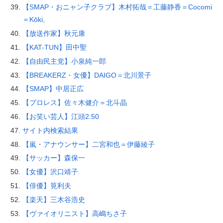
【SMAP・おニャン子クラブ】木村拓哉＝工藤静香＝Cocomi
＝Kōki,
【放送作家】秋元康
【KAT-TUN】田中聖
【自由民主党】小泉純一郎
【BREAKERZ・女優】DAIGO＝北川景子
【SMAP】中居正広
【プロレス】佐々木健介＝北斗晶
【お笑い芸人】江頭2:50
サイト内検索結果
【嵐・アナウンサー】二宮和也＝伊藤綾子
【サッカー】森保一
【女優】沢口靖子
【俳優】筧利夫
【楽天】三木谷浩史
【ヴァイオリニスト】高嶋ちさ子