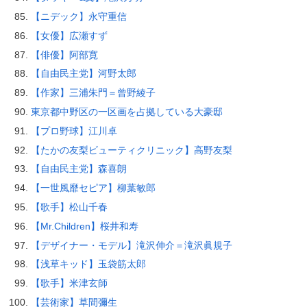
【ニデック】永守重信
【女優】広瀬すず
【俳優】阿部寛
【自由民主党】河野太郎
【作家】三浦朱門＝曾野綾子
東京都中野区の一区画を占拠している大豪邸
【プロ野球】江川卓
【たかの友梨ビューティクリニック】高野友梨
【自由民主党】森喜朗
【一世風靡セピア】柳葉敏郎
【歌手】松山千春
【Mr.Children】桜井和寿
【デザイナー・モデル】滝沢伸介＝滝沢眞規子
【浅草キッド】玉袋筋太郎
【歌手】米津玄師
【芸術家】草間彌生