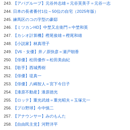
【アパグループ】元谷外志雄＝元谷芙美子＝元谷一志
日本の長者番付1位～50位の自宅（2025年版）
練馬区のコの字型の豪邸
【ミツカンHD】中埜又左衛門＝中埜和英
【カシオ計算機】樫尾俊雄＝樫尾和雄
【小説家】林真理子
【V6・女優】井ノ原快彦＝瀬戸朝香
【俳優】松田優作＝松田美由紀
【歌手】西城秀樹
【俳優】堤真一
【俳優】八嶋智人＝宮下今日子
【漆原不動産】漆原徳光
【ロッテ】重光武雄＝重光昭夫＝玉塚元一
【プロ野球】今中慎二
【アナウンサー】みのもんた
【自由民主党】河野洋平