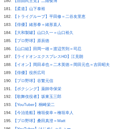
【自由民主党】二階俊博
【柔道】山下泰裕
【トライグループ】平田修＝二谷友里恵
【俳優】緒形拳＝緒形直人
【大和製罐】山口久一＝山口裕久
【プロ野球】原辰徳
【山口組】田岡一雄＝渡辺芳則＝司忍
【ライドオンエクスプレスHD】江見朗
【イオン】岡田卓也＝二木英徳＝岡田元也＝吉田昭夫
【俳優】役所広司
【プロ野球】谷繁元信
【ボクシング】薬師寺保栄
【歌舞伎役者】坂東玉三郎
【YouTuber】桐崎栄二
【今治造船】檜垣俊幸＝檜垣幸人
【プロ野球】桑田真澄＝Matt
【YouTuber】はじめしゃちょー