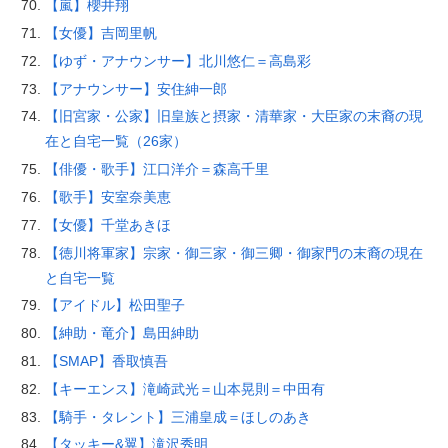
【嵐】櫻井翔
【女優】吉岡里帆
【ゆず・アナウンサー】北川悠仁＝高島彩
【アナウンサー】安住紳一郎
【旧宮家・公家】旧皇族と摂家・清華家・大臣家の末裔の現
在と自宅一覧（26家）
【俳優・歌手】江口洋介＝森高千里
【歌手】安室奈美恵
【女優】千堂あきほ
【徳川将軍家】宗家・御三家・御三卿・御家門の末裔の現在
と自宅一覧
【アイドル】松田聖子
【紳助・竜介】島田紳助
【SMAP】香取慎吾
【キーエンス】滝崎武光＝山本晃則＝中田有
【騎手・タレント】三浦皇成＝ほしのあき
【タッキー&翼】滝沢秀明