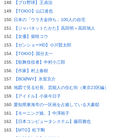
【プロ野球】王貞治
【TOKIO】山口達也
日本の「ウラ大金持ち」100人の自宅
【ジャパネットたかた】高田明＝高田旭人
【女優】柴咲コウ
【ゼンショーHD】小川賢太郎
【TOKIO】国分太一
【歌舞伎役者】中村小三郎
【作家】村上春樹
【BOØWY】氷室京介
地図で見る社長、芸能人の住む街（東京23区編）
【アイドル】小泉今日子
愛知県東海市の一区画を占拠している大豪邸
【モーニング娘。】中澤裕子
【日本コンピュータシステム】藤田雅也
【MTG】松下剛