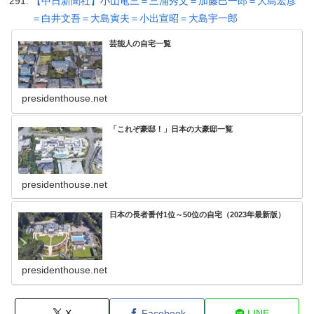
【中日新聞社】小山竜三＝三浦秀文＝加藤巳一郎＝大島宏彦
＝白井文吾＝大島寅夫＝小出宣昭＝大島宇一郎
芸能人の自宅一覧
presidenthouse.net
「これぞ豪邸！」日本の大豪邸一覧
presidenthouse.net
日本の長者番付1位～50位の自宅（2023年最新版）
presidenthouse.net
X
Facebook
LINE