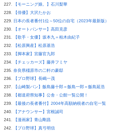
【モーニング娘。】石川梨華
【俳優】大沢たかお
日本の長者番付1位～50位の自宅（2023年最新版）
【オートパンサー】高田克彦
【歌手・女優】坂本九＝柏木由紀子
【松原興産】松原基浩
【脚本家】宮藤官九郎
【チェッカーズ】藤井フミヤ
奈良県橿原市の二軒の豪邸
【プロ野球】長嶋一茂
【山崎製パン】飯島藤十郎＝飯島一郎＝飯島延浩
【都道府県知事】公舎・公館一覧公開！
【最後の長者番付】2004年高額納税者の自宅一覧
【アナウンサー】宮根誠司
【漫画家】青山剛昌
【プロ野球】真弓明信