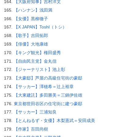
【大阪府知事】吉村洋文
【ハンナン】浅田満
【女優】黒柳徹子
【X JAPAN】Toshl（トシ）
【歌手】吉田拓郎
【俳優】大地康雄
【キング観光】権田盛秀
【自由民主党】金丸信
【ジャーナリスト】池上彰
【大豪邸】芦屋の高級住宅街の豪邸
【サッカー】澤穂希＝辻上裕章
【大東建託】多田勝美＝三鍋伊佐雄
東京都世田谷区の住宅街に建つ豪邸
【サッカー】三浦知良
【とんねるず・女優】木梨憲武＝安田成美
【作家】百田尚樹