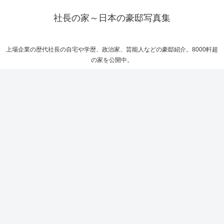
社長の家～日本の豪邸写真集
上場企業の歴代社長の自宅や学歴、政治家、芸能人などの豪邸紹介。8000軒超
の家を公開中。