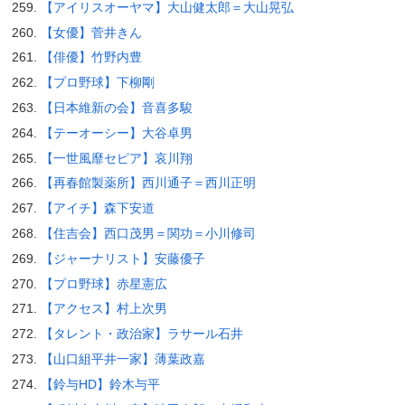
【アイリスオーヤマ】大山健太郎＝大山晃弘
【女優】菅井きん
【俳優】竹野内豊
【プロ野球】下柳剛
【日本維新の会】音喜多駿
【テーオーシー】大谷卓男
【一世風靡セピア】哀川翔
【再春館製薬所】西川通子＝西川正明
【アイチ】森下安道
【住吉会】西口茂男＝関功＝小川修司
【ジャーナリスト】安藤優子
【プロ野球】赤星憲広
【アクセス】村上次男
【タレント・政治家】ラサール石井
【山口組平井一家】薄葉政嘉
【鈴与HD】鈴木与平