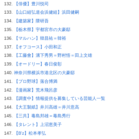
【俳優】豊川悦司
【山口組弘道会浜健組】浜田健嗣
【建築家】隈研吾
【栃木県】宇都宮市の大豪邸
【マルハン】韓昌祐＝韓裕
【オフコース】小田和正
【工藤會】溝下秀男＝野村悟＝田上文雄
【オードリー】春日俊彰
神奈川県横浜市港北区の大豪邸
【プロ野球】落合博満
【漫画家】荒木飛呂彦
【調査中】情報提供を募集している芸能人一覧
【大王製紙】井川高雄＝井川意高
【三共】毒島邦雄＝毒島秀行
【タレント】上沼恵美子
【B’z】松本孝弘