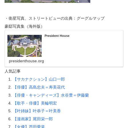
・衛星写真、ストリートビューの出典：グーグルマップ
豪邸写真集（海外版）
President House
presidenthouse.org
人気記事
【サカナクション】山口一郎
【俳優】高島忠夫＝寿美花代
【俳優・キャンディーズ】水谷豊＝伊藤蘭
【歌手・俳優】美輪明宏
【叶姉妹】叶恭子＝叶美香
【漫画家】尾田栄一郎
【女優】芦田愛菜