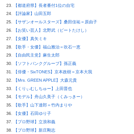
【都道府県】長者番付1位の自宅
【評論家】山田五郎
【サザンオールスターズ】桑田佳祐＝原由子
【お笑い芸人】北野武（ビートたけし）
【女優】真矢ミキ
【歌手・女優】福山雅治＝吹石一恵
【自由民主党】麻生太郎
【ソフトバンクグループ】孫正義
【俳優・SixTONES】京本政樹＝京本大我
【Mrs. GREEN APPLE】大森元貴
【くりぃむしちゅー】上田晋也
【モデル】舟山久美子（くみっきー）
【歌手】山下達郎＝竹内まりや
【女優】石田ゆり子
【プロ野球】立浪和義
【プロ野球】新庄剛志