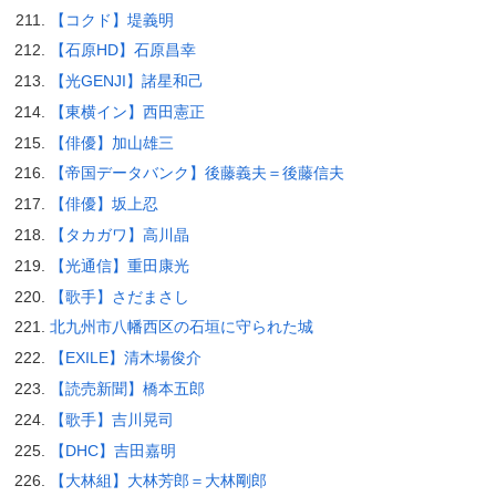
【コクド】堤義明
【石原HD】石原昌幸
【光GENJI】諸星和己
【東横イン】西田憲正
【俳優】加山雄三
【帝国データバンク】後藤義夫＝後藤信夫
【俳優】坂上忍
【タカガワ】高川晶
【光通信】重田康光
【歌手】さだまさし
北九州市八幡西区の石垣に守られた城
【EXILE】清木場俊介
【読売新聞】橋本五郎
【歌手】吉川晃司
【DHC】吉田嘉明
【大林組】大林芳郎＝大林剛郎