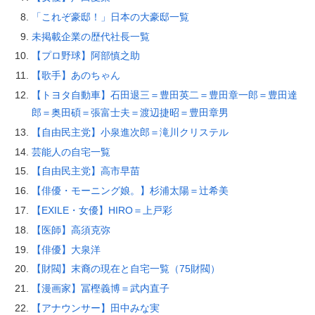
「これぞ豪邸！」日本の大豪邸一覧
未掲載企業の歴代社長一覧
【プロ野球】阿部慎之助
【歌手】あのちゃん
【トヨタ自動車】石田退三＝豊田英二＝豊田章一郎＝豊田達
郎＝奥田碩＝張富士夫＝渡辺捷昭＝豊田章男
【自由民主党】小泉進次郎＝滝川クリステル
芸能人の自宅一覧
【自由民主党】高市早苗
【俳優・モーニング娘。】杉浦太陽＝辻希美
【EXILE・女優】HIRO＝上戸彩
【医師】高須克弥
【俳優】大泉洋
【財閥】末裔の現在と自宅一覧（75財閥）
【漫画家】冨樫義博＝武内直子
【アナウンサー】田中みな実