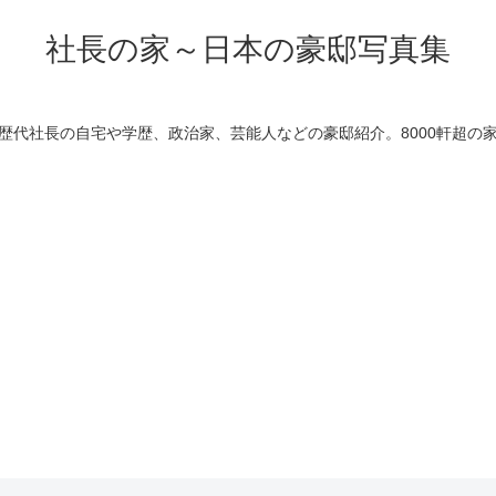
社長の家～日本の豪邸写真集
歴代社長の自宅や学歴、政治家、芸能人などの豪邸紹介。8000軒超の