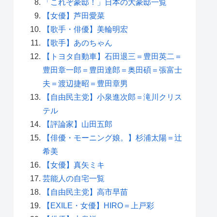
「これぞ豪邸！」日本の大豪邸一覧
【女優】芦田愛菜
【歌手・俳優】美輪明宏
【歌手】あのちゃん
【トヨタ自動車】石田退三＝豊田英二＝
豊田章一郎＝豊田達郎＝奥田碩＝張富士
夫＝渡辺捷昭＝豊田章男
【自由民主党】小泉進次郎＝滝川クリス
テル
【評論家】山田五郎
【俳優・モーニング娘。】杉浦太陽＝辻
希美
【女優】真矢ミキ
芸能人の自宅一覧
【自由民主党】高市早苗
【EXILE・女優】HIRO＝上戸彩