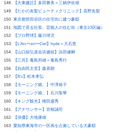
【大東建託】多田勝美＝三鍋伊佐雄
【たかの友梨ビューティクリニック】高野友梨
東京都世田谷区の住宅街に建つ豪邸
地図で見る社長、芸能人の住む街（東京23区編）
【プロ野球】藤川球児
【L’Arc〜en〜Ciel】hyde＝大石恵
【山口組弘道会浜健組】浜田健嗣
【三共】毒島邦雄＝毒島秀行
【自由民主党】森喜朗
【B’z】松本孝弘
【モーニング娘。】中澤裕子
【モーニング娘。】石川梨華
【キング観光】権田盛秀
【アナウンサー】宮根誠司
【俳優】大地康雄
愛知県東海市の一区画を占拠している大豪邸