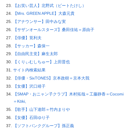
【お笑い芸人】北野武（ビートたけし）
【Mrs. GREEN APPLE】大森元貴
【アナウンサー】田中みな実
【サザンオールスターズ】桑田佳祐＝原由子
【俳優】筧利夫
【サッカー】森保一
【自由民主党】麻生太郎
【くりぃむしちゅー】上田晋也
サイト内検索結果
【俳優・SixTONES】京本政樹＝京本大我
【女優】沢口靖子
【SMAP・おニャン子クラブ】木村拓哉＝工藤静香＝Cocomi
＝Kōki,
【歌手】山下達郎＝竹内まりや
【女優】石田ゆり子
【ソフトバンクグループ】孫正義