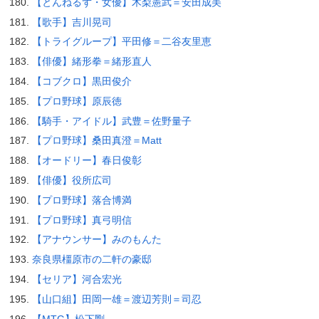
【とんねるず・女優】木梨憲武＝安田成美
【歌手】吉川晃司
【トライグループ】平田修＝二谷友里恵
【俳優】緒形拳＝緒形直人
【コブクロ】黒田俊介
【プロ野球】原辰徳
【騎手・アイドル】武豊＝佐野量子
【プロ野球】桑田真澄＝Matt
【オードリー】春日俊彰
【俳優】役所広司
【プロ野球】落合博満
【プロ野球】真弓明信
【アナウンサー】みのもんた
奈良県橿原市の二軒の豪邸
【セリア】河合宏光
【山口組】田岡一雄＝渡辺芳則＝司忍
【MTG】松下剛