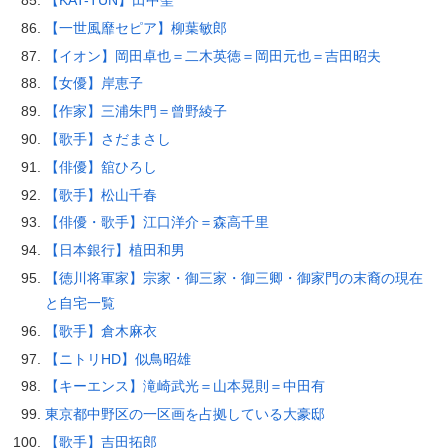
【KAT-TUN】田中聖
【一世風靡セピア】柳葉敏郎
【イオン】岡田卓也＝二木英徳＝岡田元也＝吉田昭夫
【女優】岸恵子
【作家】三浦朱門＝曾野綾子
【歌手】さだまさし
【俳優】舘ひろし
【歌手】松山千春
【俳優・歌手】江口洋介＝森高千里
【日本銀行】植田和男
【徳川将軍家】宗家・御三家・御三卿・御家門の末裔の現在
と自宅一覧
【歌手】倉木麻衣
【ニトリHD】似鳥昭雄
【キーエンス】滝崎武光＝山本晃則＝中田有
東京都中野区の一区画を占拠している大豪邸
【歌手】吉田拓郎