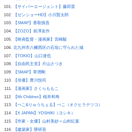
【サイバーエージェント】藤田晋
【ゼンショーHD】小川賢太郎
【SMAP】香取慎吾
【ZOZO】前澤友作
【映画監督・漫画家】宮崎駿
北九州市八幡西区の石垣に守られた城
【TOKIO】山口達也
【自由民主党】片山さつき
【SMAP】草彅剛
【俳優】豊川悦司
【漫画家】さくらももこ
【Mr.Children】桜井和寿
【ぺこ&りゅうちぇる】ぺこ（オクヒラテツコ）
【X JAPAN】YOSHIKI（ヨシキ）
【作家・女優】山村美紗＝山村紅葉
【建築家】隈研吾