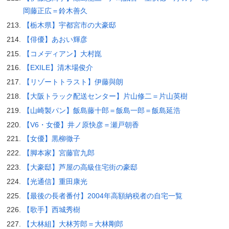
岡藤正広＝鈴木善久
【栃木県】宇都宮市の大豪邸
【俳優】あおい輝彦
【コメディアン】大村崑
【EXILE】清木場俊介
【リゾートトラスト】伊藤與朗
【大阪トラック配送センター】片山修二＝片山英樹
【山崎製パン】飯島藤十郎＝飯島一郎＝飯島延浩
【V6・女優】井ノ原快彦＝瀬戸朝香
【女優】黒柳徹子
【脚本家】宮藤官九郎
【大豪邸】芦屋の高級住宅街の豪邸
【光通信】重田康光
【最後の長者番付】2004年高額納税者の自宅一覧
【歌手】西城秀樹
【大林組】大林芳郎＝大林剛郎