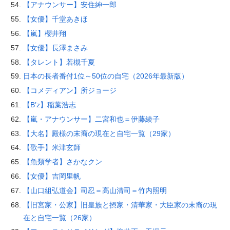
【アナウンサー】安住紳一郎
【女優】千堂あきほ
【嵐】櫻井翔
【女優】長澤まさみ
【タレント】若槻千夏
日本の長者番付1位～50位の自宅（2026年最新版）
【コメディアン】所ジョージ
【B’z】稲葉浩志
【嵐・アナウンサー】二宮和也＝伊藤綾子
【大名】殿様の末裔の現在と自宅一覧（29家）
【歌手】米津玄師
【魚類学者】さかなクン
【女優】吉岡里帆
【山口組弘道会】司忍＝高山清司＝竹内照明
【旧宮家・公家】旧皇族と摂家・清華家・大臣家の末裔の現
在と自宅一覧（26家）