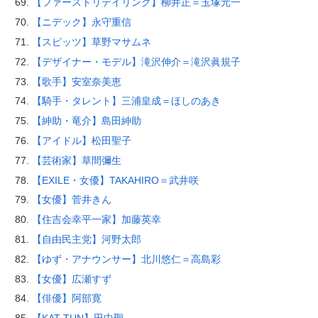
【ファーストリテイリング】柳井正＝玉塚元一
【ニデック】永守重信
【スピッツ】草野マサムネ
【デザイナー・モデル】滝沢伸介＝滝沢眞規子
【歌手】安室奈美恵
【騎手・タレント】三浦皇成＝ほしのあき
【紳助・竜介】島田紳助
【アイドル】松田聖子
【芸術家】草間彌生
【EXILE・女優】TAKAHIRO＝武井咲
【女優】菅井きん
【住吉会幸平一家】加藤英幸
【自由民主党】河野太郎
【ゆず・アナウンサー】北川悠仁＝高島彩
【女優】広瀬すず
【俳優】阿部寛