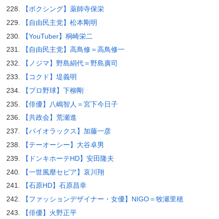
【ボクシング】薬師寺保栄
【自由民主党】松本剛明
【YouTuber】桐崎栄二
【自由民主党】高鳥修＝高鳥修一
【ノジマ】野島絹代＝野島廣司
【コクド】堤義明
【プロ野球】下柳剛
【俳優】八嶋智人＝宮下今日子
【共政会】荒瀬進
【パイオラックス】加藤一彦
【テーオーシー】大谷卓男
【ドンキホーテHD】安田隆夫
【一世風靡セピア】哀川翔
【石原HD】石原昌幸
【ファッションデザイナー・女優】NIGO＝牧瀬里穂
【俳優】火野正平