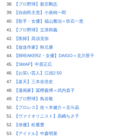
【プロ野球】新庄剛志
【自由民主党】小泉純一郎
【歌手・女優】福山雅治＝吹石一恵
【プロ野球】立浪和義
【医師】高須克弥
【放送作家】秋元康
【BREAKERZ・女優】DAIGO＝北川景子
【SMAP】中居正広
【お笑い芸人】江頭2:50
【楽天】三木谷浩史
【漫画家】冨樫義博＝武内直子
【プロ野球】鳥谷敬
【プロレス】佐々木健介＝北斗晶
【ヴァイオリニスト】高嶋ちさ子
【俳優】松重豊
【アイドル】中森明菜