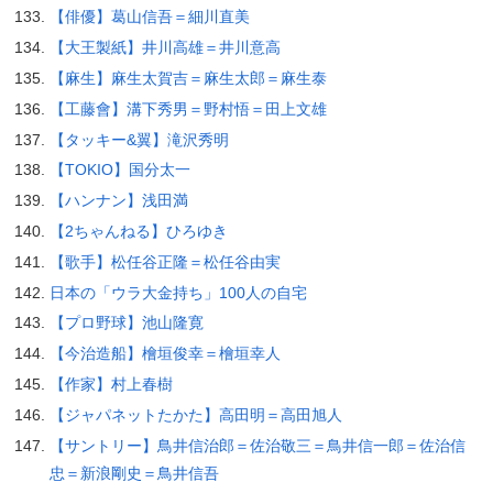
【俳優】葛山信吾＝細川直美
【大王製紙】井川高雄＝井川意高
【麻生】麻生太賀吉＝麻生太郎＝麻生泰
【工藤會】溝下秀男＝野村悟＝田上文雄
【タッキー&翼】滝沢秀明
【TOKIO】国分太一
【ハンナン】浅田満
【2ちゃんねる】ひろゆき
【歌手】松任谷正隆＝松任谷由実
日本の「ウラ大金持ち」100人の自宅
【プロ野球】池山隆寛
【今治造船】檜垣俊幸＝檜垣幸人
【作家】村上春樹
【ジャパネットたかた】高田明＝高田旭人
【サントリー】鳥井信治郎＝佐治敬三＝鳥井信一郎＝佐治信
忠＝新浪剛史＝鳥井信吾