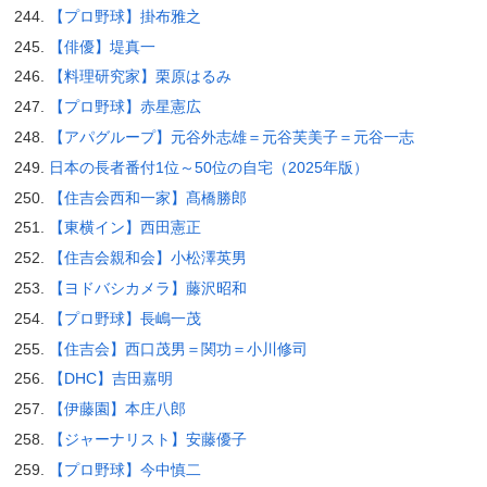
【プロ野球】掛布雅之
【俳優】堤真一
【料理研究家】栗原はるみ
【プロ野球】赤星憲広
【アパグループ】元谷外志雄＝元谷芙美子＝元谷一志
日本の長者番付1位～50位の自宅（2025年版）
【住吉会西和一家】髙橋勝郎
【東横イン】西田憲正
【住吉会親和会】小松澤英男
【ヨドバシカメラ】藤沢昭和
【プロ野球】長嶋一茂
【住吉会】西口茂男＝関功＝小川修司
【DHC】吉田嘉明
【伊藤園】本庄八郎
【ジャーナリスト】安藤優子
【プロ野球】今中慎二