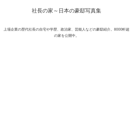
社長の家～日本の豪邸写真集
上場企業の歴代社長の自宅や学歴、政治家、芸能人などの豪邸紹介。8000軒超
の家を公開中。