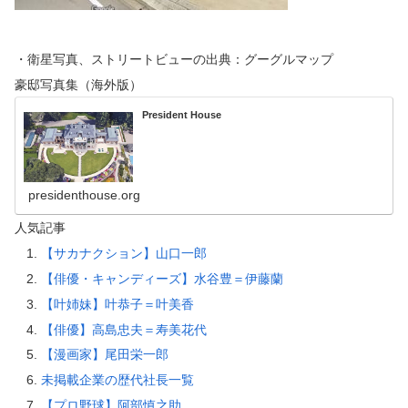
・衛星写真、ストリートビューの出典：グーグルマップ
豪邸写真集（海外版）
President House
presidenthouse.org
人気記事
【サカナクション】山口一郎
【俳優・キャンディーズ】水谷豊＝伊藤蘭
【叶姉妹】叶恭子＝叶美香
【俳優】高島忠夫＝寿美花代
【漫画家】尾田栄一郎
未掲載企業の歴代社長一覧
【プロ野球】阿部慎之助