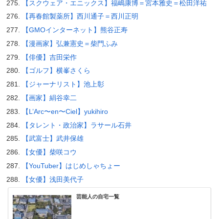
【スクウェア・エニックス】福嶋康博＝宮本雅史＝松田洋祐
【再春館製薬所】西川通子＝西川正明
【GMOインターネット】熊谷正寿
【漫画家】弘兼憲史＝柴門ふみ
【俳優】吉田栄作
【ゴルフ】横峯さくら
【ジャーナリスト】池上彰
【画家】絹谷幸二
【L’Arc〜en〜Ciel】yukihiro
【タレント・政治家】ラサール石井
【武富士】武井保雄
【女優】柴咲コウ
【YouTuber】はじめしゃちょー
【女優】浅田美代子
芸能人の自宅一覧