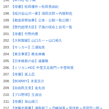
【俳優】松田優作＝松田美由紀
【稲川会山川一家】清田次郎＝内堀和也
【都道府県知事】公舎・公館一覧公開！
【歴代総理大臣】子孫の現在と自宅一覧
【俳優】竹野内豊
【大和製罐】山口久一＝山口裕久
【サッカー】三浦知良
【東京事変】椎名林檎
【日本維新の会】遠藤敬
【ミツカンHD】中埜又左衛門＝中埜和英
【俳優】坂上忍
【BOØWY】氷室京介
【自由民主党】金丸信
【プロ野球】王貞治
【俳優】加山雄三
【伊藤忠商事】瀬島龍三＝戸崎誠喜＝室伏稔＝丹羽宇一郎＝