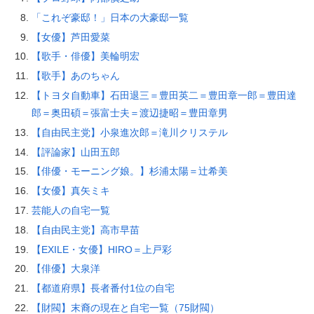
「これぞ豪邸！」日本の大豪邸一覧
【女優】芦田愛菜
【歌手・俳優】美輪明宏
【歌手】あのちゃん
【トヨタ自動車】石田退三＝豊田英二＝豊田章一郎＝豊田達
郎＝奥田碩＝張富士夫＝渡辺捷昭＝豊田章男
【自由民主党】小泉進次郎＝滝川クリステル
【評論家】山田五郎
【俳優・モーニング娘。】杉浦太陽＝辻希美
【女優】真矢ミキ
芸能人の自宅一覧
【自由民主党】高市早苗
【EXILE・女優】HIRO＝上戸彩
【俳優】大泉洋
【都道府県】長者番付1位の自宅
【財閥】末裔の現在と自宅一覧（75財閥）