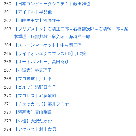
【日本コンピュータシステム】藤田雅也
【アイドル】早見優
【自由民主党】河野洋平
【ブリヂストン】石橋正二郎＝石橋徳次郎＝石橋幹一郎＝柴
本重理＝服部邦雄＝家入昭＝海埼洋一郎
【ストーンマーケット】中村泰二郎
【ライドオンエクスプレスHD】江見朗
【オートパンサー】高田克彦
【小説家】林真理子
【プロ野球】江川卓
【ゴルフ】渋野日向子
【プロレス】武藤敬司
【チェッカーズ】藤井フミヤ
【漫画家】青山剛昌
【俳優】大沢たかお
【アクセス】村上次男