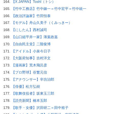
【X JAPAN】Toshl（トシ）
【竹中工務店】竹中錬一＝竹中宏平＝竹中統一
【政治評論家】竹田恒泰
【モデル】舟山久美子（くみっきー）
【にしたん】西村誠司
【山口組平井一家】薄葉政嘉
【自由民主党】二階俊博
【アイドル】小泉今日子
【大阪府知事】吉村洋文
【漫画家】荒木飛呂彦
【プロ野球】谷繁元信
【アナウンサー】辛坊治郎
【俳優】松方弘樹
【歌舞伎役者】坂東玉三郎
【読売新聞】橋本五郎
【歌手・女優】沢田研二＝田中裕子