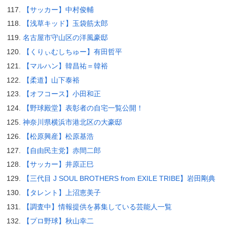
【サッカー】中村俊輔
【浅草キッド】玉袋筋太郎
名古屋市守山区の洋風豪邸
【くりぃむしちゅー】有田哲平
【マルハン】韓昌祐＝韓裕
【柔道】山下泰裕
【オフコース】小田和正
【野球殿堂】表彰者の自宅一覧公開！
神奈川県横浜市港北区の大豪邸
【松原興産】松原基浩
【自由民主党】赤間二郎
【サッカー】井原正巳
【三代目 J SOUL BROTHERS from EXILE TRIBE】岩田剛典
【タレント】上沼恵美子
【調査中】情報提供を募集している芸能人一覧
【プロ野球】秋山幸二