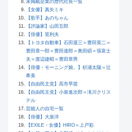
未掲載企業の歴代社長一覧
【女優】真矢ミキ
【歌手】あのちゃん
【評論家】山田五郎
【俳優】筧利夫
【トヨタ自動車】石田退三＝豊田英二＝
豊田章一郎＝豊田達郎＝奥田碩＝張富士
夫＝渡辺捷昭＝豊田章男
【俳優・モーニング娘。】杉浦太陽＝辻
希美
【自由民主党】高市早苗
【自由民主党】小泉進次郎＝滝川クリス
テル
芸能人の自宅一覧
【俳優】大泉洋
【EXILE・女優】HIRO＝上戸彩