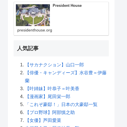
President House
presidenthouse.org
人気記事
【サカナクション】山口一郎
【俳優・キャンディーズ】水谷豊＝伊藤
蘭
【叶姉妹】叶恭子＝叶美香
【漫画家】尾田栄一郎
「これぞ豪邸！」日本の大豪邸一覧
【プロ野球】阿部慎之助
【女優】芦田愛菜