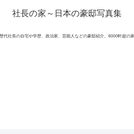
社長の家～日本の豪邸写真集
歴代社長の自宅や学歴、政治家、芸能人などの豪邸紹介。8000軒超の