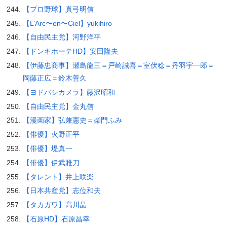
【プロ野球】真弓明信
【L’Arc〜en〜Ciel】yukihiro
【自由民主党】河野洋平
【ドンキホーテHD】安田隆夫
【伊藤忠商事】瀬島龍三＝戸崎誠喜＝室伏稔＝丹羽宇一郎＝
岡藤正広＝鈴木善久
【ヨドバシカメラ】藤沢昭和
【自由民主党】金丸信
【漫画家】弘兼憲史＝柴門ふみ
【俳優】火野正平
【俳優】堤真一
【俳優】伊武雅刀
【タレント】井上咲楽
【日本共産党】志位和夫
【タカガワ】高川晶
【石原HD】石原昌幸