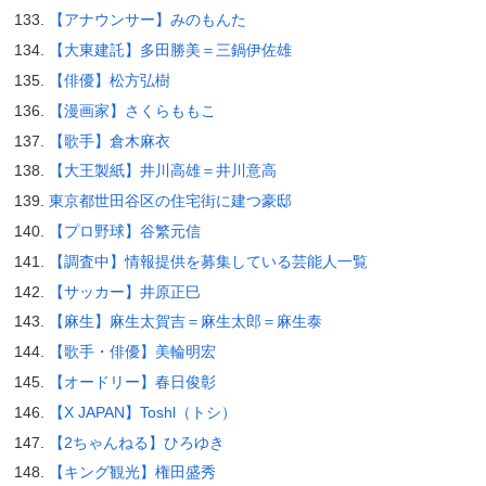
【アナウンサー】みのもんた
【大東建託】多田勝美＝三鍋伊佐雄
【俳優】松方弘樹
【漫画家】さくらももこ
【歌手】倉木麻衣
【大王製紙】井川高雄＝井川意高
東京都世田谷区の住宅街に建つ豪邸
【プロ野球】谷繁元信
【調査中】情報提供を募集している芸能人一覧
【サッカー】井原正巳
【麻生】麻生太賀吉＝麻生太郎＝麻生泰
【歌手・俳優】美輪明宏
【オードリー】春日俊彰
【X JAPAN】Toshl（トシ）
【2ちゃんねる】ひろゆき
【キング観光】権田盛秀