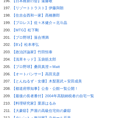
【日本維新の会】遠藤敬
【リゾートトラスト】伊藤與朗
【住吉会西和一家】髙橋勝郎
【プロレス】佐々木健介＝北斗晶
【MTG】松下剛
【プロ野球】落合博満
【B’z】松本孝弘
【政治評論家】竹田恒泰
【浅草キッド】玉袋筋太郎
【プロ野球】桑田真澄＝Matt
【オートパンサー】高田克彦
【とんねるず・女優】木梨憲武＝安田成美
【都道府県知事】公舎・公館一覧公開！
【最後の長者番付】2004年高額納税者の自宅一覧
【料理研究家】栗原はるみ
【大豪邸】芦屋の高級住宅街の豪邸
【タレント・政治家】ラサール石井