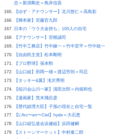
忠＝新浪剛史＝鳥井信吾
【ゆず・アナウンサー】北川悠仁＝高島彩
【脚本家】宮藤官九郎
日本の「ウラ大金持ち」100人の自宅
【アナウンサー】宮根誠司
【竹中工務店】竹中錬一＝竹中宏平＝竹中統一
【自由民主党】松本剛明
【プロ野球】張本勲
【山口組】田岡一雄＝渡辺芳則＝司忍
【タッキー&翼】滝沢秀明
【稲川会山川一家】清田次郎＝内堀和也
【漫画家】荒木飛呂彦
【歴代総理大臣】子孫の現在と自宅一覧
【L’Arc〜en〜Ciel】hyde＝大石恵
【山口組弘道会浜健組】浜田健嗣
【ストーンマーケット】中村泰二郎