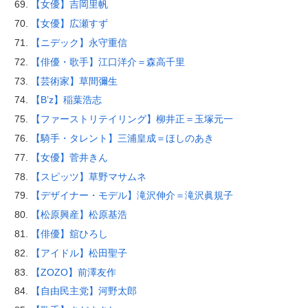
【女優】吉岡里帆
【女優】広瀬すず
【ニデック】永守重信
【俳優・歌手】江口洋介＝森高千里
【芸術家】草間彌生
【B’z】稲葉浩志
【ファーストリテイリング】柳井正＝玉塚元一
【騎手・タレント】三浦皇成＝ほしのあき
【女優】菅井きん
【スピッツ】草野マサムネ
【デザイナー・モデル】滝沢伸介＝滝沢眞規子
【松原興産】松原基浩
【俳優】舘ひろし
【アイドル】松田聖子
【ZOZO】前澤友作
【自由民主党】河野太郎