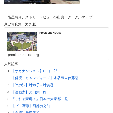
・衛星写真、ストリートビューの出典：グーグルマップ
豪邸写真集（海外版）
President House
presidenthouse.org
人気記事
【サカナクション】山口一郎
【俳優・キャンディーズ】水谷豊＝伊藤蘭
【叶姉妹】叶恭子＝叶美香
【漫画家】尾田栄一郎
「これぞ豪邸！」日本の大豪邸一覧
【プロ野球】阿部慎之助
【女優】芦田愛菜