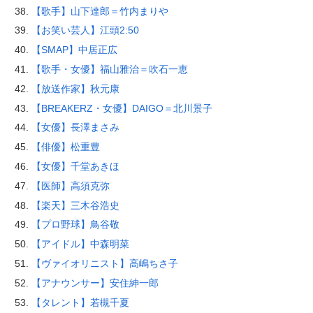
【歌手】山下達郎＝竹内まりや
【お笑い芸人】江頭2:50
【SMAP】中居正広
【歌手・女優】福山雅治＝吹石一恵
【放送作家】秋元康
【BREAKERZ・女優】DAIGO＝北川景子
【女優】長澤まさみ
【俳優】松重豊
【女優】千堂あきほ
【医師】高須克弥
【楽天】三木谷浩史
【プロ野球】鳥谷敬
【アイドル】中森明菜
【ヴァイオリニスト】高嶋ちさ子
【アナウンサー】安住紳一郎
【タレント】若槻千夏