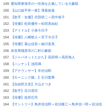
愛知県東海市の一区画を占拠している大豪邸
【山口組平井一家】薄葉政嘉
【歌手・女優】沢田研二＝田中裕子
【俳優】松田優作＝松田美由紀
【アイドル】小泉今日子
【俳優】八嶋智人＝宮下今日子
【俳優】葛山信吾＝細川直美
奈良県橿原市の二軒の豪邸
【ジャパネットたかた】高田明＝高田旭人
【ハンナン】浅田満
【アナウンサー】辛坊治郎
【モーニング娘。】石川梨華
【自由民主党】片山さつき
【歌手】吉川晃司
【俳優】役所広司
【サントリー】鳥井信治郎＝佐治敬三＝鳥井信一郎＝佐治信