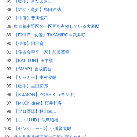
【歌手】さだまさし
【紳助・竜介】島田紳助
【俳優】豊川悦司
東京都中野区の一区画を占拠している大豪邸
【EXILE・女優】TAKAHIRO＝武井咲
【俳優】阿部寛
【住吉会幸平一家】加藤英幸
【KAT-TUN】田中聖
【SMAP】香取慎吾
【サッカー】中村俊輔
【歌手】吉田拓郎
【X JAPAN】YOSHIKI（ヨシキ）
【Mr.Children】桜井和寿
【プロ野球】秋山幸二
【ニトリHD】似鳥昭雄
【ゼンショーHD】小川賢太郎
北九州市八幡西区の石垣に守られた城