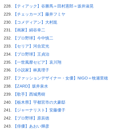
【ティアック】谷勝馬＝田村憲郎＝坂井淑晃
【チェッカーズ】藤井フミヤ
【コメディアン】大村崑
【画家】絹谷幸二
【プロ野球】今中慎二
【セリア】河合宏光
【プロ野球】王貞治
【一世風靡セピア】哀川翔
【小説家】林真理子
【ファッションデザイナー・女優】NIGO＝牧瀬里穂
【ZARD】坂井泉水
【歌手】西城秀樹
【栃木県】宇都宮市の大豪邸
【ジャーナリスト】安藤優子
【プロ野球】原辰徳
【俳優】あおい輝彦