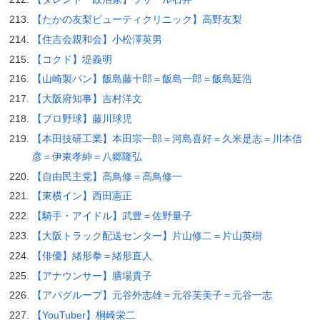
【たかの友梨ビューティクリニック】高野友梨
【住吉会親和会】小松澤英男
【コクド】堤義明
【山崎製パン】飯島藤十郎＝飯島一郎＝飯島延浩
【大阪府知事】吉村洋文
【プロ野球】藤川球児
【本田技研工業】本田宗一郎＝河島喜好＝久米是志＝川本信
彦＝伊東孝紳＝八郷隆弘
【自由民主党】高鳥修＝高鳥修一
【東横イン】西田憲正
【騎手・アイドル】武豊＝佐野量子
【大阪トラック配送センター】片山修二＝片山英樹
【俳優】緒形拳＝緒形直人
【アナウンサー】膳場貴子
【アパグループ】元谷外志雄＝元谷芙美子＝元谷一志
【YouTuber】桐崎栄二