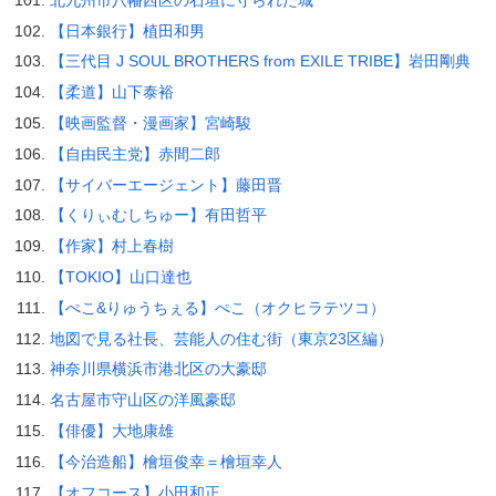
【日本銀行】植田和男
【三代目 J SOUL BROTHERS from EXILE TRIBE】岩田剛典
【柔道】山下泰裕
【映画監督・漫画家】宮崎駿
【自由民主党】赤間二郎
【サイバーエージェント】藤田晋
【くりぃむしちゅー】有田哲平
【作家】村上春樹
【TOKIO】山口達也
【ぺこ&りゅうちぇる】ぺこ（オクヒラテツコ）
地図で見る社長、芸能人の住む街（東京23区編）
神奈川県横浜市港北区の大豪邸
名古屋市守山区の洋風豪邸
【俳優】大地康雄
【今治造船】檜垣俊幸＝檜垣幸人
【オフコース】小田和正