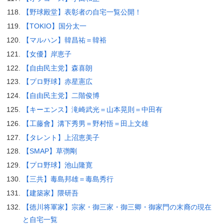
【野球殿堂】表彰者の自宅一覧公開！
【TOKIO】国分太一
【マルハン】韓昌祐＝韓裕
【女優】岸恵子
【自由民主党】森喜朗
【プロ野球】赤星憲広
【自由民主党】二階俊博
【キーエンス】滝崎武光＝山本晃則＝中田有
【工藤會】溝下秀男＝野村悟＝田上文雄
【タレント】上沼恵美子
【SMAP】草彅剛
【プロ野球】池山隆寛
【三共】毒島邦雄＝毒島秀行
【建築家】隈研吾
【徳川将軍家】宗家・御三家・御三卿・御家門の末裔の現在
と自宅一覧