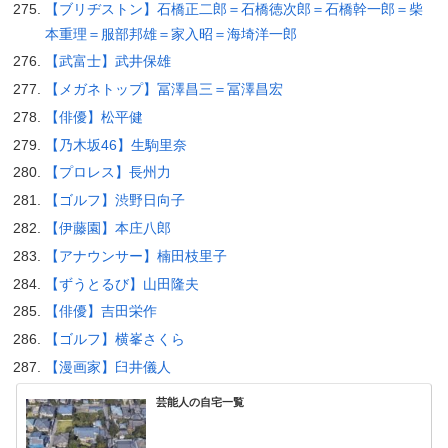
【ブリヂストン】石橋正二郎＝石橋徳次郎＝石橋幹一郎＝柴
本重理＝服部邦雄＝家入昭＝海埼洋一郎
【武富士】武井保雄
【メガネトップ】冨澤昌三＝冨澤昌宏
【俳優】松平健
【乃木坂46】生駒里奈
【プロレス】長州力
【ゴルフ】渋野日向子
【伊藤園】本庄八郎
【アナウンサー】楠田枝里子
【ずうとるび】山田隆夫
【俳優】吉田栄作
【ゴルフ】横峯さくら
【漫画家】臼井儀人
芸能人の自宅一覧