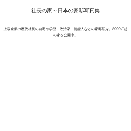
社長の家～日本の豪邸写真集
上場企業の歴代社長の自宅や学歴、政治家、芸能人などの豪邸紹介。8000軒超
の家を公開中。