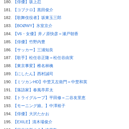
【俳優】坂上忍
【コブクロ】黒田俊介
【歌舞伎役者】坂東玉三郎
【BOØWY】氷室京介
【V6・女優】井ノ原快彦＝瀬戸朝香
【俳優】竹野内豊
【サッカー】三浦知良
【歌手】松任谷正隆＝松任谷由実
【東京事変】椎名林檎
【にしたん】西村誠司
【ミツカンHD】中埜又左衛門＝中埜和英
【落語家】春風亭昇太
【トライグループ】平田修＝二谷友里恵
【モーニング娘。】中澤裕子
【俳優】大沢たかお
【EXILE】清木場俊介