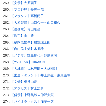
【女優】大原麗子
【プロ野球】長嶋一茂
【マラソン】高橋尚子
【大和製罐】山口久一＝山口裕久
【漫画家】青山剛昌
【歌手】山川豊
【福岡県知事】服部誠太郎
【自由民主党】木原稔
【ノジマ】野島絹代＝野島廣司
【YouTuber】HIKAKIN
【大林組】大林芳郎＝大林剛郎
【柔道・タレント】井上康生＝東原亜希
【女優】板谷由夏
【アクセス】村上次男
【俳優】中野英雄＝仲野太賀
【パイオラックス】加藤一彦