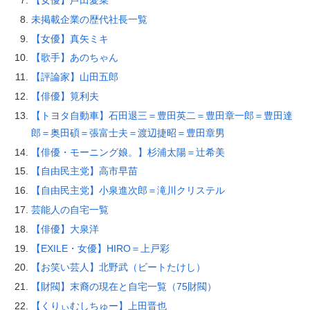
未掲載企業の歴代社長一覧
【女優】真矢ミキ
【歌手】あのちゃん
【評論家】山田五郎
【俳優】筧利夫
【トヨタ自動車】石田退三＝豊田英二＝豊田章一郎＝豊田達
郎＝奥田碩＝張富士夫＝渡辺捷昭＝豊田章男
【俳優・モーニング娘。】杉浦太陽＝辻希美
【自由民主党】高市早苗
【自由民主党】小泉進次郎＝滝川クリステル
芸能人の自宅一覧
【俳優】大泉洋
【EXILE・女優】HIRO＝上戸彩
【お笑い芸人】北野武（ビートたけし）
【財閥】末裔の現在と自宅一覧（75財閥）
【くりぃむしちゅー】上田晋也