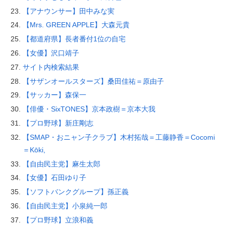
【アナウンサー】田中みな実
【Mrs. GREEN APPLE】大森元貴
【都道府県】長者番付1位の自宅
【女優】沢口靖子
サイト内検索結果
【サザンオールスターズ】桑田佳祐＝原由子
【サッカー】森保一
【俳優・SixTONES】京本政樹＝京本大我
【プロ野球】新庄剛志
【SMAP・おニャン子クラブ】木村拓哉＝工藤静香＝Cocomi
＝Kōki,
【自由民主党】麻生太郎
【女優】石田ゆり子
【ソフトバンクグループ】孫正義
【自由民主党】小泉純一郎
【プロ野球】立浪和義