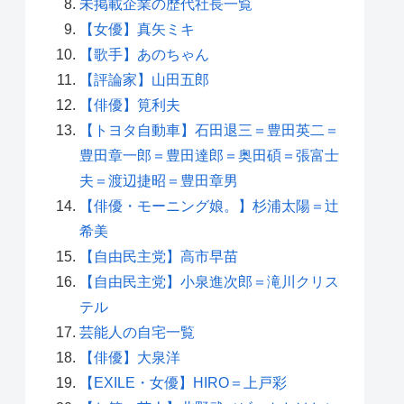
未掲載企業の歴代社長一覧
【女優】真矢ミキ
【歌手】あのちゃん
【評論家】山田五郎
【俳優】筧利夫
【トヨタ自動車】石田退三＝豊田英二＝
豊田章一郎＝豊田達郎＝奥田碩＝張富士
夫＝渡辺捷昭＝豊田章男
【俳優・モーニング娘。】杉浦太陽＝辻
希美
【自由民主党】高市早苗
【自由民主党】小泉進次郎＝滝川クリス
テル
芸能人の自宅一覧
【俳優】大泉洋
【EXILE・女優】HIRO＝上戸彩