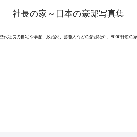
社長の家～日本の豪邸写真集
歴代社長の自宅や学歴、政治家、芸能人などの豪邸紹介。8000軒超の