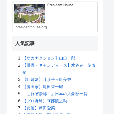
President House
presidenthouse.org
人気記事
【サカナクション】山口一郎
【俳優・キャンディーズ】水谷豊＝伊藤
蘭
【叶姉妹】叶恭子＝叶美香
【漫画家】尾田栄一郎
「これぞ豪邸！」日本の大豪邸一覧
【プロ野球】阿部慎之助
【女優】芦田愛菜