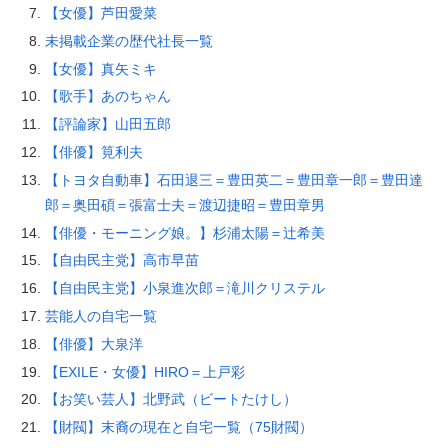
【女優】芦田愛菜
未掲載企業の歴代社長一覧
【女優】真矢ミキ
【歌手】あのちゃん
【評論家】山田五郎
【俳優】筧利夫
【トヨタ自動車】石田退三＝豊田英二＝豊田章一郎＝豊田達
郎＝奥田碩＝張富士夫＝渡辺捷昭＝豊田章男
【俳優・モーニング娘。】杉浦太陽＝辻希美
【自由民主党】高市早苗
【自由民主党】小泉進次郎＝滝川クリステル
芸能人の自宅一覧
【俳優】大泉洋
【EXILE・女優】HIRO＝上戸彩
【お笑い芸人】北野武（ビートたけし）
【財閥】末裔の現在と自宅一覧（75財閥）