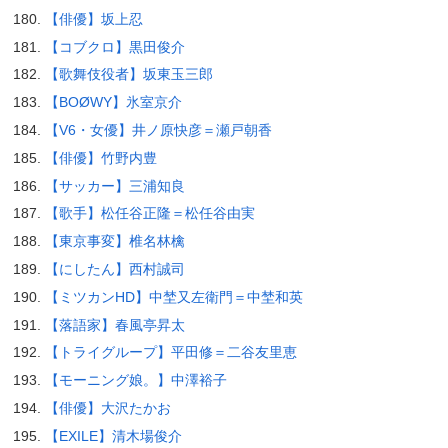
【俳優】坂上忍
【コブクロ】黒田俊介
【歌舞伎役者】坂東玉三郎
【BOØWY】氷室京介
【V6・女優】井ノ原快彦＝瀬戸朝香
【俳優】竹野内豊
【サッカー】三浦知良
【歌手】松任谷正隆＝松任谷由実
【東京事変】椎名林檎
【にしたん】西村誠司
【ミツカンHD】中埜又左衛門＝中埜和英
【落語家】春風亭昇太
【トライグループ】平田修＝二谷友里恵
【モーニング娘。】中澤裕子
【俳優】大沢たかお
【EXILE】清木場俊介