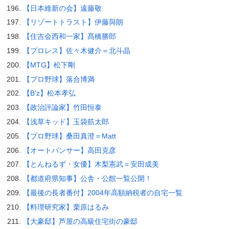
【日本維新の会】遠藤敬
【リゾートトラスト】伊藤與朗
【住吉会西和一家】髙橋勝郎
【プロレス】佐々木健介＝北斗晶
【MTG】松下剛
【プロ野球】落合博満
【B’z】松本孝弘
【政治評論家】竹田恒泰
【浅草キッド】玉袋筋太郎
【プロ野球】桑田真澄＝Matt
【オートパンサー】高田克彦
【とんねるず・女優】木梨憲武＝安田成美
【都道府県知事】公舎・公館一覧公開！
【最後の長者番付】2004年高額納税者の自宅一覧
【料理研究家】栗原はるみ
【大豪邸】芦屋の高級住宅街の豪邸