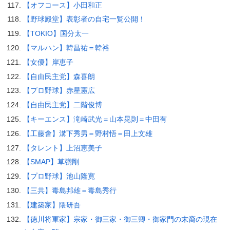
【オフコース】小田和正
【野球殿堂】表彰者の自宅一覧公開！
【TOKIO】国分太一
【マルハン】韓昌祐＝韓裕
【女優】岸恵子
【自由民主党】森喜朗
【プロ野球】赤星憲広
【自由民主党】二階俊博
【キーエンス】滝崎武光＝山本晃則＝中田有
【工藤會】溝下秀男＝野村悟＝田上文雄
【タレント】上沼恵美子
【SMAP】草彅剛
【プロ野球】池山隆寛
【三共】毒島邦雄＝毒島秀行
【建築家】隈研吾
【徳川将軍家】宗家・御三家・御三卿・御家門の末裔の現在