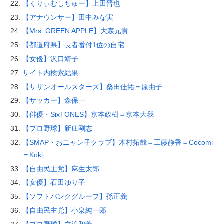
【くりぃむしちゅー】上田晋也
【アナウンサー】田中みな実
【Mrs. GREEN APPLE】大森元貴
【都道府県】長者番付1位の自宅
【女優】沢口靖子
サイト内検索結果
【サザンオールスターズ】桑田佳祐＝原由子
【サッカー】森保一
【俳優・SixTONES】京本政樹＝京本大我
【プロ野球】新庄剛志
【SMAP・おニャン子クラブ】木村拓哉＝工藤静香＝Cocomi
＝Kōki,
【自由民主党】麻生太郎
【女優】石田ゆり子
【ソフトバンクグループ】孫正義
【自由民主党】小泉純一郎