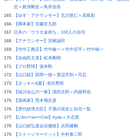
忠＝新浪剛史＝鳥井信吾
【ゆず・アナウンサー】北川悠仁＝高島彩
【脚本家】宮藤官九郎
日本の「ウラ大金持ち」100人の自宅
【アナウンサー】宮根誠司
【竹中工務店】竹中錬一＝竹中宏平＝竹中統一
【自由民主党】松本剛明
【プロ野球】張本勲
【山口組】田岡一雄＝渡辺芳則＝司忍
【タッキー&翼】滝沢秀明
【稲川会山川一家】清田次郎＝内堀和也
【漫画家】荒木飛呂彦
【歴代総理大臣】子孫の現在と自宅一覧
【L’Arc〜en〜Ciel】hyde＝大石恵
【山口組弘道会浜健組】浜田健嗣
【ストーンマーケット】中村泰二郎