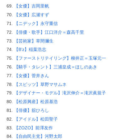
【女優】吉岡里帆
【女優】広瀬すず
【ニデック】永守重信
【俳優・歌手】江口洋介＝森高千里
【芸術家】草間彌生
【B’z】稲葉浩志
【ファーストリテイリング】柳井正＝玉塚元一
【騎手・タレント】三浦皇成＝ほしのあき
【女優】菅井きん
【スピッツ】草野マサムネ
【デザイナー・モデル】滝沢伸介＝滝沢眞規子
【松原興産】松原基浩
【俳優】舘ひろし
【アイドル】松田聖子
【ZOZO】前澤友作
【自由民主党】河野太郎