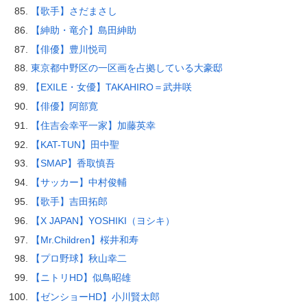
【歌手】さだまさし
【紳助・竜介】島田紳助
【俳優】豊川悦司
東京都中野区の一区画を占拠している大豪邸
【EXILE・女優】TAKAHIRO＝武井咲
【俳優】阿部寛
【住吉会幸平一家】加藤英幸
【KAT-TUN】田中聖
【SMAP】香取慎吾
【サッカー】中村俊輔
【歌手】吉田拓郎
【X JAPAN】YOSHIKI（ヨシキ）
【Mr.Children】桜井和寿
【プロ野球】秋山幸二
【ニトリHD】似鳥昭雄
【ゼンショーHD】小川賢太郎