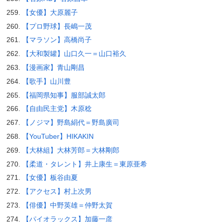
【女優】大原麗子
【プロ野球】長嶋一茂
【マラソン】高橋尚子
【大和製罐】山口久一＝山口裕久
【漫画家】青山剛昌
【歌手】山川豊
【福岡県知事】服部誠太郎
【自由民主党】木原稔
【ノジマ】野島絹代＝野島廣司
【YouTuber】HIKAKIN
【大林組】大林芳郎＝大林剛郎
【柔道・タレント】井上康生＝東原亜希
【女優】板谷由夏
【アクセス】村上次男
【俳優】中野英雄＝仲野太賀
【パイオラックス】加藤一彦