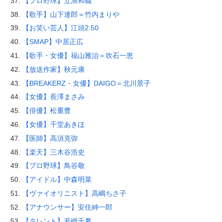
【プロ野球】立浪和義
【歌手】山下達郎＝竹内まりや
【お笑い芸人】江頭2:50
【SMAP】中居正広
【歌手・女優】福山雅治＝吹石一恵
【放送作家】秋元康
【BREAKERZ・女優】DAIGO＝北川景子
【女優】長澤まさみ
【俳優】松重豊
【女優】千堂あきほ
【医師】高須克弥
【楽天】三木谷浩史
【プロ野球】鳥谷敬
【アイドル】中森明菜
【ヴァイオリニスト】高嶋ちさ子
【アナウンサー】安住紳一郎
【タレント】若槻千夏