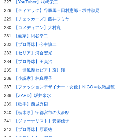
【YouTuber】桐崎栄二
【ティアック】谷勝馬＝田村憲郎＝坂井淑晃
【チェッカーズ】藤井フミヤ
【コメディアン】大村崑
【画家】絹谷幸二
【プロ野球】今中慎二
【セリア】河合宏光
【プロ野球】王貞治
【一世風靡セピア】哀川翔
【小説家】林真理子
【ファッションデザイナー・女優】NIGO＝牧瀬里穂
【ZARD】坂井泉水
【歌手】西城秀樹
【栃木県】宇都宮市の大豪邸
【ジャーナリスト】安藤優子
【プロ野球】原辰徳