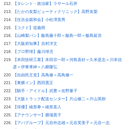
【タレント・政治家】ラサール石井
【たかの友梨ビューティクリニック】高野友梨
【住吉会親和会】小松澤英男
【コクド】堤義明
【山崎製パン】飯島藤十郎＝飯島一郎＝飯島延浩
【大阪府知事】吉村洋文
【プロ野球】藤川球児
【本田技研工業】本田宗一郎＝河島喜好＝久米是志＝川本信
彦＝伊東孝紳＝八郷隆弘
【自由民主党】高鳥修＝高鳥修一
【東横イン】西田憲正
【騎手・アイドル】武豊＝佐野量子
【大阪トラック配送センター】片山修二＝片山英樹
【俳優】緒形拳＝緒形直人
【アナウンサー】膳場貴子
【アパグループ】元谷外志雄＝元谷芙美子＝元谷一志