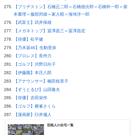
【ブリヂストン】石橋正二郎＝石橋徳次郎＝石橋幹一郎＝柴
本重理＝服部邦雄＝家入昭＝海埼洋一郎
【武富士】武井保雄
【メガネトップ】冨澤昌三＝冨澤昌宏
【俳優】松平健
【乃木坂46】生駒里奈
【プロレス】長州力
【ゴルフ】渋野日向子
【伊藤園】本庄八郎
【アナウンサー】楠田枝里子
【ずうとるび】山田隆夫
【俳優】吉田栄作
【ゴルフ】横峯さくら
【漫画家】臼井儀人
芸能人の自宅一覧