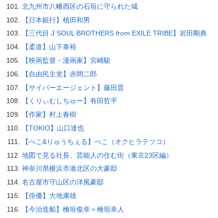
北九州市八幡西区の石垣に守られた城
【日本銀行】植田和男
【三代目 J SOUL BROTHERS from EXILE TRIBE】岩田剛典
【柔道】山下泰裕
【映画監督・漫画家】宮崎駿
【自由民主党】赤間二郎
【サイバーエージェント】藤田晋
【くりぃむしちゅー】有田哲平
【作家】村上春樹
【TOKIO】山口達也
【ぺこ&りゅうちぇる】ぺこ（オクヒラテツコ）
地図で見る社長、芸能人の住む街（東京23区編）
神奈川県横浜市港北区の大豪邸
名古屋市守山区の洋風豪邸
【俳優】大地康雄
【今治造船】檜垣俊幸＝檜垣幸人