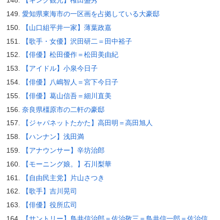
【キング観光】権田盛秀
愛知県東海市の一区画を占拠している大豪邸
【山口組平井一家】薄葉政嘉
【歌手・女優】沢田研二＝田中裕子
【俳優】松田優作＝松田美由紀
【アイドル】小泉今日子
【俳優】八嶋智人＝宮下今日子
【俳優】葛山信吾＝細川直美
奈良県橿原市の二軒の豪邸
【ジャパネットたかた】高田明＝高田旭人
【ハンナン】浅田満
【アナウンサー】辛坊治郎
【モーニング娘。】石川梨華
【自由民主党】片山さつき
【歌手】吉川晃司
【俳優】役所広司
【サントリー】鳥井信治郎＝佐治敬三＝鳥井信一郎＝佐治信