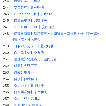
【俳優】あおい輝彦
【プロ野球】真弓明信
【L’Arc〜en〜Ciel】yukihiro
【自由民主党】河野洋平
【ドンキホーテHD】安田隆夫
【伊藤忠商事】瀬島龍三＝戸崎誠喜＝室伏稔＝丹羽宇一郎＝
岡藤正広＝鈴木善久
【ヨドバシカメラ】藤沢昭和
【自由民主党】金丸信
【漫画家】弘兼憲史＝柴門ふみ
【俳優】火野正平
【俳優】堤真一
【俳優】伊武雅刀
【タレント】井上咲楽
【日本共産党】志位和夫
【タカガワ】高川晶
【石原HD】石原昌幸