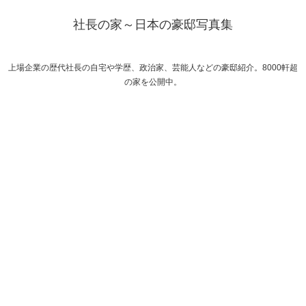
社長の家～日本の豪邸写真集
上場企業の歴代社長の自宅や学歴、政治家、芸能人などの豪邸紹介。8000軒超
の家を公開中。