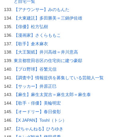
と自宅一覧
【アナウンサー】みのもんた
【大東建託】多田勝美＝三鍋伊佐雄
【俳優】松方弘樹
【漫画家】さくらももこ
【歌手】倉木麻衣
【大王製紙】井川高雄＝井川意高
東京都世田谷区の住宅街に建つ豪邸
【プロ野球】谷繁元信
【調査中】情報提供を募集している芸能人一覧
【サッカー】井原正巳
【麻生】麻生太賀吉＝麻生太郎＝麻生泰
【歌手・俳優】美輪明宏
【オードリー】春日俊彰
【X JAPAN】Toshl（トシ）
【2ちゃんねる】ひろゆき