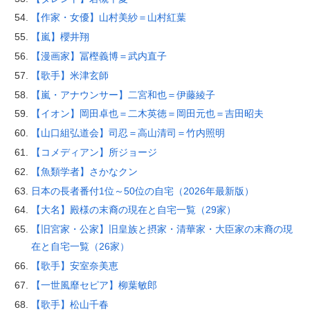
【作家・女優】山村美紗＝山村紅葉
【嵐】櫻井翔
【漫画家】冨樫義博＝武内直子
【歌手】米津玄師
【嵐・アナウンサー】二宮和也＝伊藤綾子
【イオン】岡田卓也＝二木英徳＝岡田元也＝吉田昭夫
【山口組弘道会】司忍＝高山清司＝竹内照明
【コメディアン】所ジョージ
【魚類学者】さかなクン
日本の長者番付1位～50位の自宅（2026年最新版）
【大名】殿様の末裔の現在と自宅一覧（29家）
【旧宮家・公家】旧皇族と摂家・清華家・大臣家の末裔の現
在と自宅一覧（26家）
【歌手】安室奈美恵
【一世風靡セピア】柳葉敏郎
【歌手】松山千春