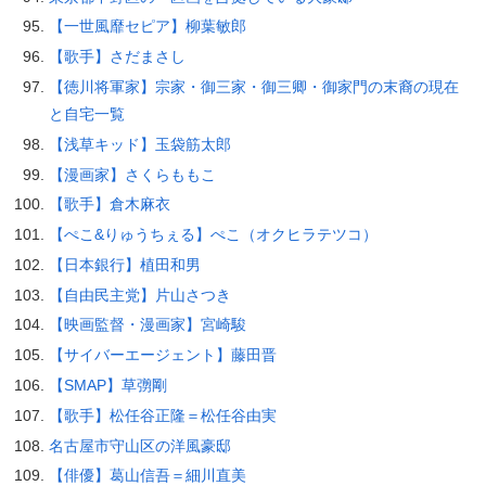
【一世風靡セピア】柳葉敏郎
【歌手】さだまさし
【徳川将軍家】宗家・御三家・御三卿・御家門の末裔の現在
と自宅一覧
【浅草キッド】玉袋筋太郎
【漫画家】さくらももこ
【歌手】倉木麻衣
【ぺこ&りゅうちぇる】ぺこ（オクヒラテツコ）
【日本銀行】植田和男
【自由民主党】片山さつき
【映画監督・漫画家】宮崎駿
【サイバーエージェント】藤田晋
【SMAP】草彅剛
【歌手】松任谷正隆＝松任谷由実
名古屋市守山区の洋風豪邸
【俳優】葛山信吾＝細川直美