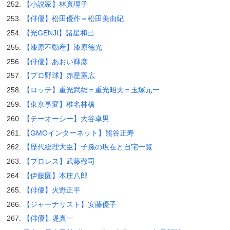
【小説家】林真理子
【俳優】松田優作＝松田美由紀
【光GENJI】諸星和己
【漆原不動産】漆原徳光
【俳優】あおい輝彦
【プロ野球】赤星憲広
【ロッテ】重光武雄＝重光昭夫＝玉塚元一
【東京事変】椎名林檎
【テーオーシー】大谷卓男
【GMOインターネット】熊谷正寿
【歴代総理大臣】子孫の現在と自宅一覧
【プロレス】武藤敬司
【伊藤園】本庄八郎
【俳優】火野正平
【ジャーナリスト】安藤優子
【俳優】堤真一