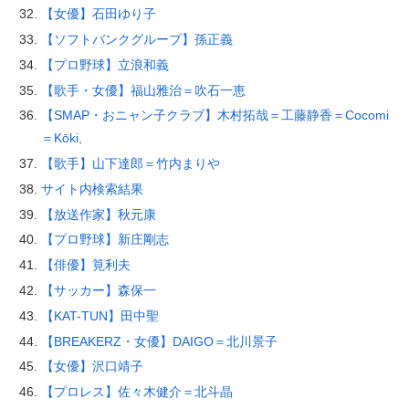
【女優】石田ゆり子
【ソフトバンクグループ】孫正義
【プロ野球】立浪和義
【歌手・女優】福山雅治＝吹石一恵
【SMAP・おニャン子クラブ】木村拓哉＝工藤静香＝Cocomi
＝Kōki,
【歌手】山下達郎＝竹内まりや
サイト内検索結果
【放送作家】秋元康
【プロ野球】新庄剛志
【俳優】筧利夫
【サッカー】森保一
【KAT-TUN】田中聖
【BREAKERZ・女優】DAIGO＝北川景子
【女優】沢口靖子
【プロレス】佐々木健介＝北斗晶