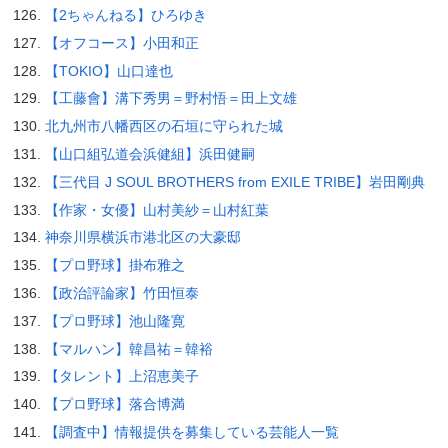
【2ちゃんねる】ひろゆき
【オフコース】小田和正
【TOKIO】山口達也
【工藤會】溝下秀男＝野村悟＝田上文雄
北九州市八幡西区の石垣に守られた城
【山口組弘道会浜健組】浜田健嗣
【三代目 J SOUL BROTHERS from EXILE TRIBE】岩田剛典
【作家・女優】山村美紗＝山村紅葉
神奈川県横浜市港北区の大豪邸
【プロ野球】掛布雅之
【政治評論家】竹田恒泰
【プロ野球】池山隆寛
【マルハン】韓昌祐＝韓裕
【タレント】上沼恵美子
【プロ野球】落合博満
【調査中】情報提供を募集している芸能人一覧