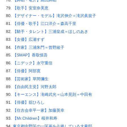
【歌手】安室奈美恵
【デザイナー・モデル】滝沢伸介＝滝沢眞規子
【俳優・歌手】江口洋介＝森高千里
【騎手・タレント】三浦皇成＝ほしのあき
【女優】広瀬すず
【作家】三浦朱門＝曾野綾子
【SMAP】香取慎吾
【ニデック】永守重信
【俳優】阿部寛
【芸術家】草間彌生
【自由民主党】河野太郎
【キーエンス】滝崎武光＝山本晃則＝中田有
【俳優】舘ひろし
【住吉会幸平一家】加藤英幸
【Mr.Children】桜井和寿
東京都中野区の一区画を占拠している大豪邸