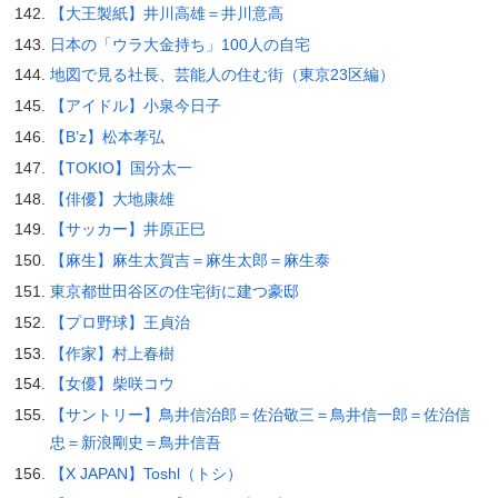
【大王製紙】井川高雄＝井川意高
日本の「ウラ大金持ち」100人の自宅
地図で見る社長、芸能人の住む街（東京23区編）
【アイドル】小泉今日子
【B’z】松本孝弘
【TOKIO】国分太一
【俳優】大地康雄
【サッカー】井原正巳
【麻生】麻生太賀吉＝麻生太郎＝麻生泰
東京都世田谷区の住宅街に建つ豪邸
【プロ野球】王貞治
【作家】村上春樹
【女優】柴咲コウ
【サントリー】鳥井信治郎＝佐治敬三＝鳥井信一郎＝佐治信
忠＝新浪剛史＝鳥井信吾
【X JAPAN】Toshl（トシ）