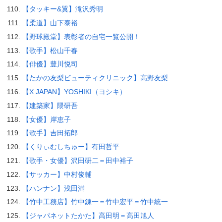
【タッキー&翼】滝沢秀明
【柔道】山下泰裕
【野球殿堂】表彰者の自宅一覧公開！
【歌手】松山千春
【俳優】豊川悦司
【たかの友梨ビューティクリニック】高野友梨
【X JAPAN】YOSHIKI（ヨシキ）
【建築家】隈研吾
【女優】岸恵子
【歌手】吉田拓郎
【くりぃむしちゅー】有田哲平
【歌手・女優】沢田研二＝田中裕子
【サッカー】中村俊輔
【ハンナン】浅田満
【竹中工務店】竹中錬一＝竹中宏平＝竹中統一
【ジャパネットたかた】高田明＝高田旭人