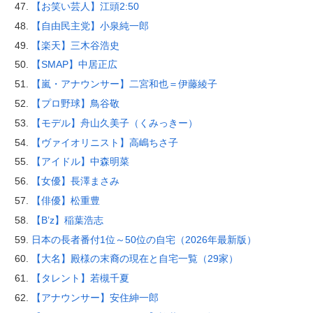
【お笑い芸人】江頭2:50
【自由民主党】小泉純一郎
【楽天】三木谷浩史
【SMAP】中居正広
【嵐・アナウンサー】二宮和也＝伊藤綾子
【プロ野球】鳥谷敬
【モデル】舟山久美子（くみっきー）
【ヴァイオリニスト】高嶋ちさ子
【アイドル】中森明菜
【女優】長澤まさみ
【俳優】松重豊
【B’z】稲葉浩志
日本の長者番付1位～50位の自宅（2026年最新版）
【大名】殿様の末裔の現在と自宅一覧（29家）
【タレント】若槻千夏
【アナウンサー】安住紳一郎