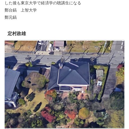
した後も東京大学で経済学の聴講生になる
鄭台鎬 上智大学
鄭元鎬
定村政雄