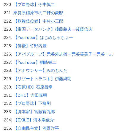
【プロ野球】今中慎二
奈良県橿原市の二軒の豪邸
【歌舞伎役者】中村小三郎
【帝国データバンク】後藤義夫＝後藤信夫
【YouTuber】はじめしゃちょー
【俳優】竹野内豊
【アパグループ】元谷外志雄＝元谷芙美子＝元谷一志
【YouTuber】桐崎栄二
【アナウンサー】みのもんた
【リゾートトラスト】伊藤與朗
【石原HD】石原昌幸
【DHC】吉田嘉明
【プロ野球】下柳剛
【脚本家】宮藤官九郎
【EXILE】清木場俊介
【自由民主党】河野洋平