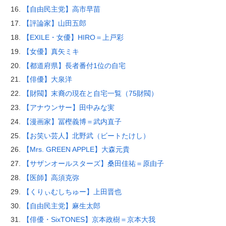
【自由民主党】高市早苗
【評論家】山田五郎
【EXILE・女優】HIRO＝上戸彩
【女優】真矢ミキ
【都道府県】長者番付1位の自宅
【俳優】大泉洋
【財閥】末裔の現在と自宅一覧（75財閥）
【アナウンサー】田中みな実
【漫画家】冨樫義博＝武内直子
【お笑い芸人】北野武（ビートたけし）
【Mrs. GREEN APPLE】大森元貴
【サザンオールスターズ】桑田佳祐＝原由子
【医師】高須克弥
【くりぃむしちゅー】上田晋也
【自由民主党】麻生太郎
【俳優・SixTONES】京本政樹＝京本大我