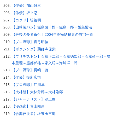
【俳優】加山雄三
【俳優】坂上忍
【コクド】堤義明
【山崎製パン】飯島藤十郎＝飯島一郎＝飯島延浩
【最後の長者番付】2004年高額納税者の自宅一覧
【プロ野球】真弓明信
【ボクシング】薬師寺保栄
【ブリヂストン】石橋正二郎＝石橋徳次郎＝石橋幹一郎＝柴
本重理＝服部邦雄＝家入昭＝海埼洋一郎
【プロ野球】長嶋一茂
【俳優】役所広司
【プロ野球】江川卓
【大林組】大林芳郎＝大林剛郎
【ジャーナリスト】池上彰
【漫画家】青山剛昌
【歌舞伎役者】坂東玉三郎