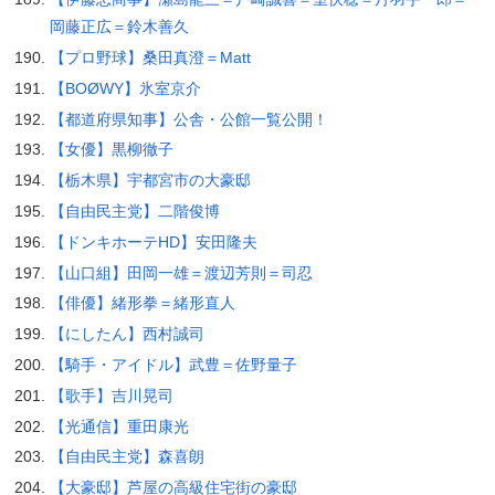
岡藤正広＝鈴木善久
【プロ野球】桑田真澄＝Matt
【BOØWY】氷室京介
【都道府県知事】公舎・公館一覧公開！
【女優】黒柳徹子
【栃木県】宇都宮市の大豪邸
【自由民主党】二階俊博
【ドンキホーテHD】安田隆夫
【山口組】田岡一雄＝渡辺芳則＝司忍
【俳優】緒形拳＝緒形直人
【にしたん】西村誠司
【騎手・アイドル】武豊＝佐野量子
【歌手】吉川晃司
【光通信】重田康光
【自由民主党】森喜朗
【大豪邸】芦屋の高級住宅街の豪邸