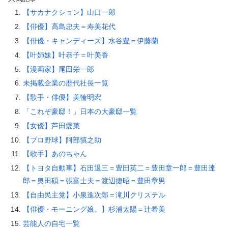
【サカナクション】山口一郎
【俳優】高島忠夫＝寿美花代
【俳優・キャンディーズ】水谷豊＝伊藤蘭
【叶姉妹】叶恭子＝叶美香
【漫画家】尾田栄一郎
未掲載企業の歴代社長一覧
【歌手・俳優】美輪明宏
「これぞ豪邸！」日本の大豪邸一覧
【女優】芦田愛菜
【プロ野球】阿部慎之助
【歌手】あのちゃん
【トヨタ自動車】石田退三＝豊田英二＝豊田章一郎＝豊田達
郎＝奥田碩＝張富士夫＝渡辺捷昭＝豊田章男
【自由民主党】小泉進次郎＝滝川クリステル
【俳優・モーニング娘。】杉浦太陽＝辻希美
芸能人の自宅一覧