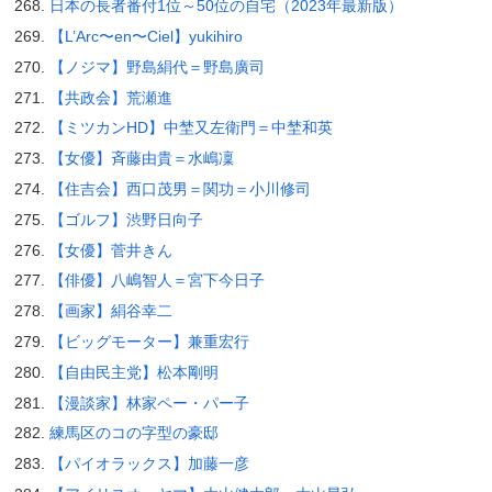
日本の長者番付1位～50位の自宅（2023年最新版）
【L’Arc〜en〜Ciel】yukihiro
【ノジマ】野島絹代＝野島廣司
【共政会】荒瀬進
【ミツカンHD】中埜又左衛門＝中埜和英
【女優】斉藤由貴＝水嶋凜
【住吉会】西口茂男＝関功＝小川修司
【ゴルフ】渋野日向子
【女優】菅井きん
【俳優】八嶋智人＝宮下今日子
【画家】絹谷幸二
【ビッグモーター】兼重宏行
【自由民主党】松本剛明
【漫談家】林家ペー・パー子
練馬区のコの字型の豪邸
【パイオラックス】加藤一彦