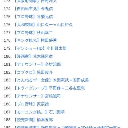
【大阪府知事】吉村洋文
【自由民主党】金丸信
【プロ野球】谷繁元信
【大和製罐】山口久一＝山口裕久
【プロ野球】秋山幸二
【キング観光】権田盛秀
【ゼンショーHD】小川賢太郎
【漫画家】荒木飛呂彦
【アナウンサー】辛坊治郎
【コブクロ】黒田俊介
【とんねるず・女優】木梨憲武＝安田成美
【トライグループ】平田修＝二谷友里恵
【アナウンサー】宮根誠司
【プロ野球】原辰徳
【モーニング娘。】石川梨華
【読売新聞】橋本五郎
【伊藤忠商事】瀬島龍三＝戸崎誠喜＝室伏稔＝丹羽宇一郎＝