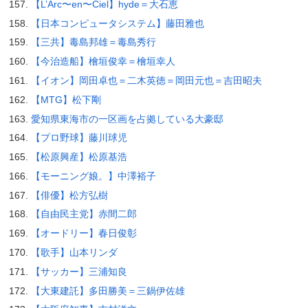
【L’Arc〜en〜Ciel】hyde＝大石恵
【日本コンピュータシステム】藤田雅也
【三共】毒島邦雄＝毒島秀行
【今治造船】檜垣俊幸＝檜垣幸人
【イオン】岡田卓也＝二木英徳＝岡田元也＝吉田昭夫
【MTG】松下剛
愛知県東海市の一区画を占拠している大豪邸
【プロ野球】藤川球児
【松原興産】松原基浩
【モーニング娘。】中澤裕子
【俳優】松方弘樹
【自由民主党】赤間二郎
【オードリー】春日俊彰
【歌手】山本リンダ
【サッカー】三浦知良
【大東建託】多田勝美＝三鍋伊佐雄