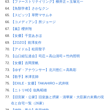
【ファーストリテイリング】柳井正＝玉塚元一
【魚類学者】さかなクン
【スピッツ】草野マサムネ
【コメディアン】所ジョージ
【嵐】櫻井翔
【女優】千堂あきほ
【ZOZO】前澤友作
【アイドル】松田聖子
【山口組弘道会】司忍＝高山清司＝竹内照明
【女優】吉岡里帆
【ゆず・アナウンサー】北川悠仁＝高島彩
【歌手】米津玄師
【EXILE・女優】TAKAHIRO＝武井咲
【ニトリHD】似鳥昭雄
【旧宮家・公家】旧皇族と摂家・清華家・大臣家の末裔の現
在と自宅一覧（26家）
【紳助・竜介】島田紳助