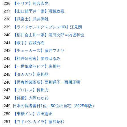
【セリア】河合宏光
【山口組平井一家】薄葉政嘉
【武富士】武井保雄
【ライドオンエクスプレスHD】江見朗
【稲川会山川一家】清田次郎＝内堀和也
【歌手】西城秀樹
【チェッカーズ】藤井フミヤ
【料理研究家】栗原はるみ
【一世風靡セピア】哀川翔
【タカガワ】高川晶
【再春館製薬所】西川通子＝西川正明
【プロレス】長州力
【俳優】大沢たかお
日本の長者番付1位～50位の自宅（2025年版）
【東横イン】西田憲正
【ヨドバシカメラ】藤沢昭和