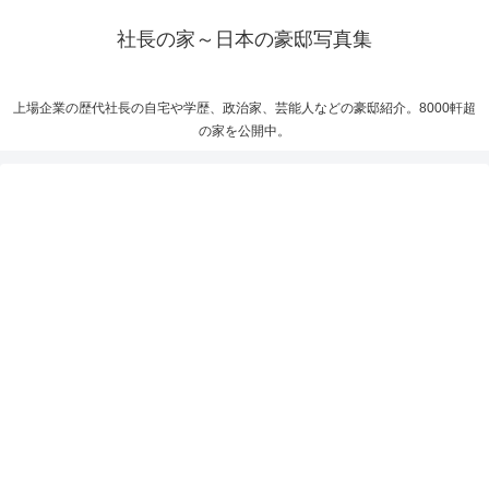
社長の家～日本の豪邸写真集
上場企業の歴代社長の自宅や学歴、政治家、芸能人などの豪邸紹介。8000軒超
の家を公開中。