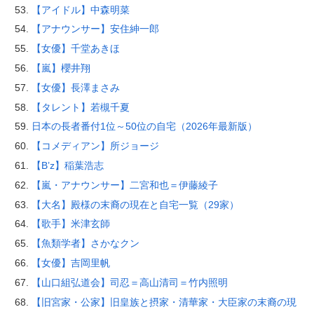
【アイドル】中森明菜
【アナウンサー】安住紳一郎
【女優】千堂あきほ
【嵐】櫻井翔
【女優】長澤まさみ
【タレント】若槻千夏
日本の長者番付1位～50位の自宅（2026年最新版）
【コメディアン】所ジョージ
【B’z】稲葉浩志
【嵐・アナウンサー】二宮和也＝伊藤綾子
【大名】殿様の末裔の現在と自宅一覧（29家）
【歌手】米津玄師
【魚類学者】さかなクン
【女優】吉岡里帆
【山口組弘道会】司忍＝高山清司＝竹内照明
【旧宮家・公家】旧皇族と摂家・清華家・大臣家の末裔の現