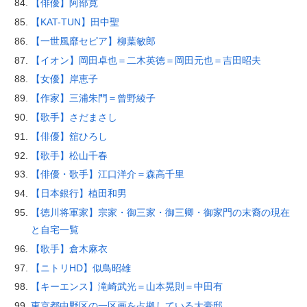
【俳優】阿部寛
【KAT-TUN】田中聖
【一世風靡セピア】柳葉敏郎
【イオン】岡田卓也＝二木英徳＝岡田元也＝吉田昭夫
【女優】岸恵子
【作家】三浦朱門＝曾野綾子
【歌手】さだまさし
【俳優】舘ひろし
【歌手】松山千春
【俳優・歌手】江口洋介＝森高千里
【日本銀行】植田和男
【徳川将軍家】宗家・御三家・御三卿・御家門の末裔の現在
と自宅一覧
【歌手】倉木麻衣
【ニトリHD】似鳥昭雄
【キーエンス】滝崎武光＝山本晃則＝中田有
東京都中野区の一区画を占拠している大豪邸