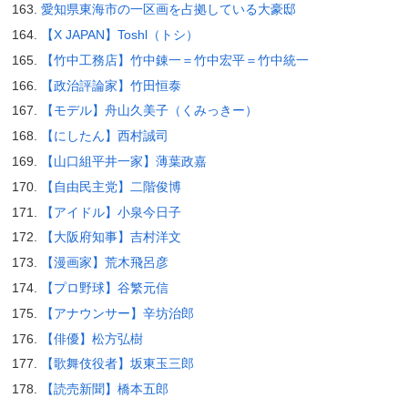
愛知県東海市の一区画を占拠している大豪邸
【X JAPAN】Toshl（トシ）
【竹中工務店】竹中錬一＝竹中宏平＝竹中統一
【政治評論家】竹田恒泰
【モデル】舟山久美子（くみっきー）
【にしたん】西村誠司
【山口組平井一家】薄葉政嘉
【自由民主党】二階俊博
【アイドル】小泉今日子
【大阪府知事】吉村洋文
【漫画家】荒木飛呂彦
【プロ野球】谷繁元信
【アナウンサー】辛坊治郎
【俳優】松方弘樹
【歌舞伎役者】坂東玉三郎
【読売新聞】橋本五郎