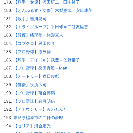
【歌手・女優】沢田研二＝田中裕子
【とんねるず・女優】木梨憲武＝安田成美
【歌手】吉川晃司
【トライグループ】平田修＝二谷友里恵
【俳優】緒形拳＝緒形直人
【コブクロ】黒田俊介
【プロ野球】原辰徳
【騎手・アイドル】武豊＝佐野量子
【プロ野球】桑田真澄＝Matt
【オードリー】春日俊彰
【俳優】役所広司
【プロ野球】落合博満
【プロ野球】真弓明信
【アナウンサー】みのもんた
奈良県橿原市の二軒の豪邸
【セリア】河合宏光