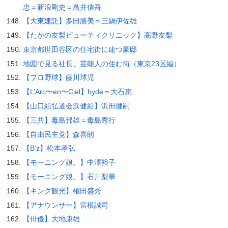
忠＝新浪剛史＝鳥井信吾
【大東建託】多田勝美＝三鍋伊佐雄
【たかの友梨ビューティクリニック】高野友梨
東京都世田谷区の住宅街に建つ豪邸
地図で見る社長、芸能人の住む街（東京23区編）
【プロ野球】藤川球児
【L’Arc〜en〜Ciel】hyde＝大石恵
【山口組弘道会浜健組】浜田健嗣
【三共】毒島邦雄＝毒島秀行
【自由民主党】森喜朗
【B’z】松本孝弘
【モーニング娘。】中澤裕子
【モーニング娘。】石川梨華
【キング観光】権田盛秀
【アナウンサー】宮根誠司
【俳優】大地康雄