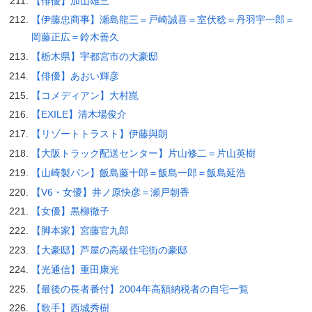
【俳優】加山雄三
【伊藤忠商事】瀬島龍三＝戸崎誠喜＝室伏稔＝丹羽宇一郎＝
岡藤正広＝鈴木善久
【栃木県】宇都宮市の大豪邸
【俳優】あおい輝彦
【コメディアン】大村崑
【EXILE】清木場俊介
【リゾートトラスト】伊藤與朗
【大阪トラック配送センター】片山修二＝片山英樹
【山崎製パン】飯島藤十郎＝飯島一郎＝飯島延浩
【V6・女優】井ノ原快彦＝瀬戸朝香
【女優】黒柳徹子
【脚本家】宮藤官九郎
【大豪邸】芦屋の高級住宅街の豪邸
【光通信】重田康光
【最後の長者番付】2004年高額納税者の自宅一覧
【歌手】西城秀樹