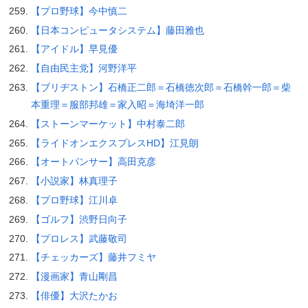
【プロ野球】今中慎二
【日本コンピュータシステム】藤田雅也
【アイドル】早見優
【自由民主党】河野洋平
【ブリヂストン】石橋正二郎＝石橋徳次郎＝石橋幹一郎＝柴
本重理＝服部邦雄＝家入昭＝海埼洋一郎
【ストーンマーケット】中村泰二郎
【ライドオンエクスプレスHD】江見朗
【オートパンサー】高田克彦
【小説家】林真理子
【プロ野球】江川卓
【ゴルフ】渋野日向子
【プロレス】武藤敬司
【チェッカーズ】藤井フミヤ
【漫画家】青山剛昌
【俳優】大沢たかお