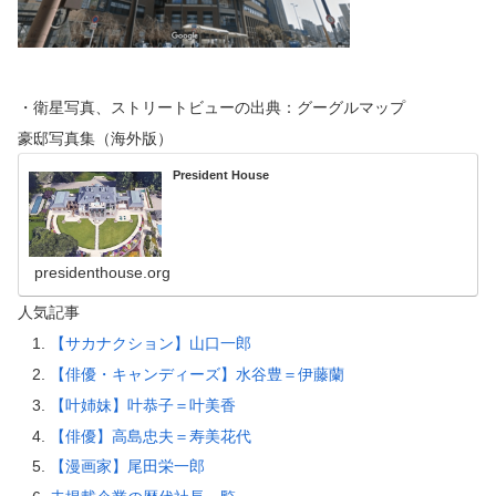
・衛星写真、ストリートビューの出典：グーグルマップ
豪邸写真集（海外版）
President House
presidenthouse.org
人気記事
【サカナクション】山口一郎
【俳優・キャンディーズ】水谷豊＝伊藤蘭
【叶姉妹】叶恭子＝叶美香
【俳優】高島忠夫＝寿美花代
【漫画家】尾田栄一郎