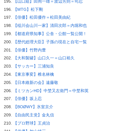
【山口組】田岡一雄＝渡辺芳則＝司忍
【MTG】松下剛
【俳優】松田優作＝松田美由紀
【稲川会山川一家】清田次郎＝内堀和也
【都道府県知事】公舎・公館一覧公開！
【歴代総理大臣】子孫の現在と自宅一覧
【俳優】竹野内豊
【大和製罐】山口久一＝山口裕久
【サッカー】三浦知良
【東京事変】椎名林檎
【日本維新の会】遠藤敬
【ミツカンHD】中埜又左衛門＝中埜和英
【俳優】坂上忍
【BOØWY】氷室京介
【自由民主党】金丸信
【プロ野球】王貞治