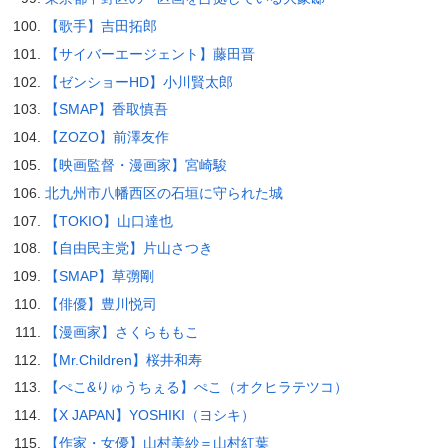
【歌手】吉田拓郎
【サイバーエージェント】藤田晋
【ゼンショーHD】小川賢太郎
【SMAP】香取慎吾
【ZOZO】前澤友作
【映画監督・漫画家】宮崎駿
北九州市八幡西区の石垣に守られた城
【TOKIO】山口達也
【自由民主党】片山さつき
【SMAP】草彅剛
【俳優】豊川悦司
【漫画家】さくらももこ
【Mr.Children】桜井和寿
【ぺこ&りゅうちぇる】ぺこ（オクヒラテツコ）
【X JAPAN】YOSHIKI（ヨシキ）
【作家・女優】山村美紗＝山村紅葉