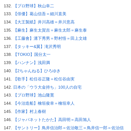
【プロ野球】秋山幸二
【俳優】葛山信吾＝細川直美
【大王製紙】井川高雄＝井川意高
【麻生】麻生太賀吉＝麻生太郎＝麻生泰
【工藤會】溝下秀男＝野村悟＝田上文雄
【タッキー&翼】滝沢秀明
【TOKIO】国分太一
【ハンナン】浅田満
【2ちゃんねる】ひろゆき
【歌手】松任谷正隆＝松任谷由実
日本の「ウラ大金持ち」100人の自宅
【プロ野球】池山隆寛
【今治造船】檜垣俊幸＝檜垣幸人
【作家】村上春樹
【ジャパネットたかた】高田明＝高田旭人
【サントリー】鳥井信治郎＝佐治敬三＝鳥井信一郎＝佐治信