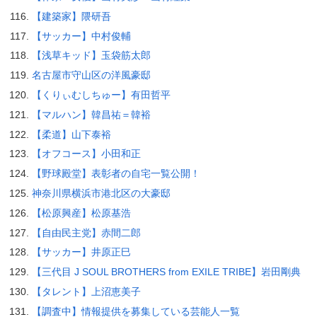
【建築家】隈研吾
【サッカー】中村俊輔
【浅草キッド】玉袋筋太郎
名古屋市守山区の洋風豪邸
【くりぃむしちゅー】有田哲平
【マルハン】韓昌祐＝韓裕
【柔道】山下泰裕
【オフコース】小田和正
【野球殿堂】表彰者の自宅一覧公開！
神奈川県横浜市港北区の大豪邸
【松原興産】松原基浩
【自由民主党】赤間二郎
【サッカー】井原正巳
【三代目 J SOUL BROTHERS from EXILE TRIBE】岩田剛典
【タレント】上沼恵美子
【調査中】情報提供を募集している芸能人一覧