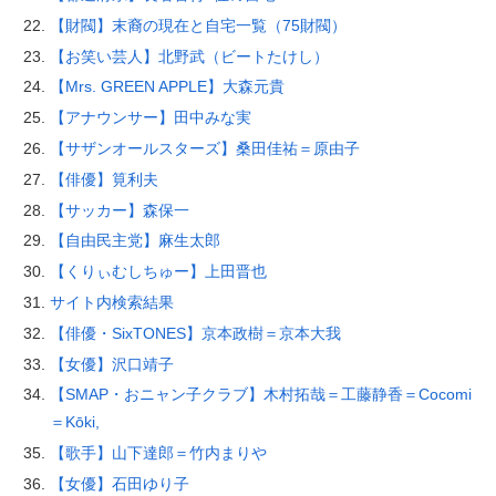
【財閥】末裔の現在と自宅一覧（75財閥）
【お笑い芸人】北野武（ビートたけし）
【Mrs. GREEN APPLE】大森元貴
【アナウンサー】田中みな実
【サザンオールスターズ】桑田佳祐＝原由子
【俳優】筧利夫
【サッカー】森保一
【自由民主党】麻生太郎
【くりぃむしちゅー】上田晋也
サイト内検索結果
【俳優・SixTONES】京本政樹＝京本大我
【女優】沢口靖子
【SMAP・おニャン子クラブ】木村拓哉＝工藤静香＝Cocomi
＝Kōki,
【歌手】山下達郎＝竹内まりや
【女優】石田ゆり子