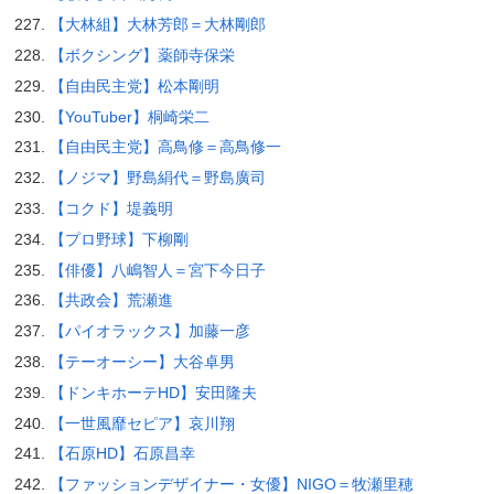
【大林組】大林芳郎＝大林剛郎
【ボクシング】薬師寺保栄
【自由民主党】松本剛明
【YouTuber】桐崎栄二
【自由民主党】高鳥修＝高鳥修一
【ノジマ】野島絹代＝野島廣司
【コクド】堤義明
【プロ野球】下柳剛
【俳優】八嶋智人＝宮下今日子
【共政会】荒瀬進
【パイオラックス】加藤一彦
【テーオーシー】大谷卓男
【ドンキホーテHD】安田隆夫
【一世風靡セピア】哀川翔
【石原HD】石原昌幸
【ファッションデザイナー・女優】NIGO＝牧瀬里穂