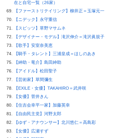
在と自宅一覧（26家）
【ファーストリテイリング】柳井正＝玉塚元一
【ニデック】永守重信
【スピッツ】草野マサムネ
【デザイナー・モデル】滝沢伸介＝滝沢眞規子
【歌手】安室奈美恵
【騎手・タレント】三浦皇成＝ほしのあき
【紳助・竜介】島田紳助
【アイドル】松田聖子
【芸術家】草間彌生
【EXILE・女優】TAKAHIRO＝武井咲
【女優】菅井きん
【住吉会幸平一家】加藤英幸
【自由民主党】河野太郎
【ゆず・アナウンサー】北川悠仁＝高島彩
【女優】広瀬すず