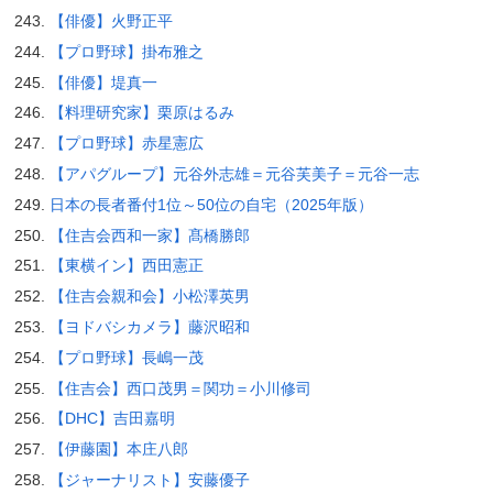
【俳優】火野正平
【プロ野球】掛布雅之
【俳優】堤真一
【料理研究家】栗原はるみ
【プロ野球】赤星憲広
【アパグループ】元谷外志雄＝元谷芙美子＝元谷一志
日本の長者番付1位～50位の自宅（2025年版）
【住吉会西和一家】髙橋勝郎
【東横イン】西田憲正
【住吉会親和会】小松澤英男
【ヨドバシカメラ】藤沢昭和
【プロ野球】長嶋一茂
【住吉会】西口茂男＝関功＝小川修司
【DHC】吉田嘉明
【伊藤園】本庄八郎
【ジャーナリスト】安藤優子