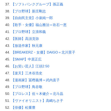
【ソフトバンクグループ】孫正義
【プロ野球】新庄剛志
【自由民主党】小泉純一郎
【歌手・女優】福山雅治＝吹石一恵
【プロ野球】立浪和義
【医師】高須克弥
【放送作家】秋元康
【BREAKERZ・女優】DAIGO＝北川景子
【SMAP】中居正広
【お笑い芸人】江頭2:50
【楽天】三木谷浩史
【漫画家】冨樫義博＝武内直子
【プロ野球】鳥谷敬
【プロレス】佐々木健介＝北斗晶
【ヴァイオリニスト】高嶋ちさ子
【俳優】松重豊