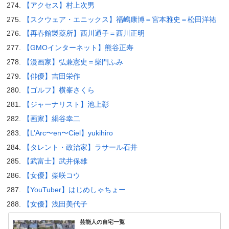
【アクセス】村上次男
【スクウェア・エニックス】福嶋康博＝宮本雅史＝松田洋祐
【再春館製薬所】西川通子＝西川正明
【GMOインターネット】熊谷正寿
【漫画家】弘兼憲史＝柴門ふみ
【俳優】吉田栄作
【ゴルフ】横峯さくら
【ジャーナリスト】池上彰
【画家】絹谷幸二
【L’Arc〜en〜Ciel】yukihiro
【タレント・政治家】ラサール石井
【武富士】武井保雄
【女優】柴咲コウ
【YouTuber】はじめしゃちょー
【女優】浅田美代子
芸能人の自宅一覧