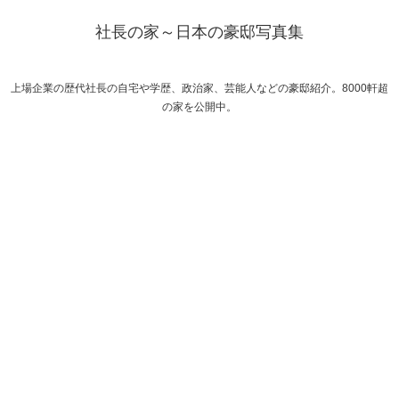
社長の家～日本の豪邸写真集
上場企業の歴代社長の自宅や学歴、政治家、芸能人などの豪邸紹介。8000軒超
の家を公開中。