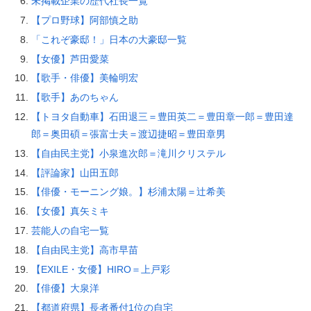
未掲載企業の歴代社長一覧
【プロ野球】阿部慎之助
「これぞ豪邸！」日本の大豪邸一覧
【女優】芦田愛菜
【歌手・俳優】美輪明宏
【歌手】あのちゃん
【トヨタ自動車】石田退三＝豊田英二＝豊田章一郎＝豊田達
郎＝奥田碩＝張富士夫＝渡辺捷昭＝豊田章男
【自由民主党】小泉進次郎＝滝川クリステル
【評論家】山田五郎
【俳優・モーニング娘。】杉浦太陽＝辻希美
【女優】真矢ミキ
芸能人の自宅一覧
【自由民主党】高市早苗
【EXILE・女優】HIRO＝上戸彩
【俳優】大泉洋
【都道府県】長者番付1位の自宅