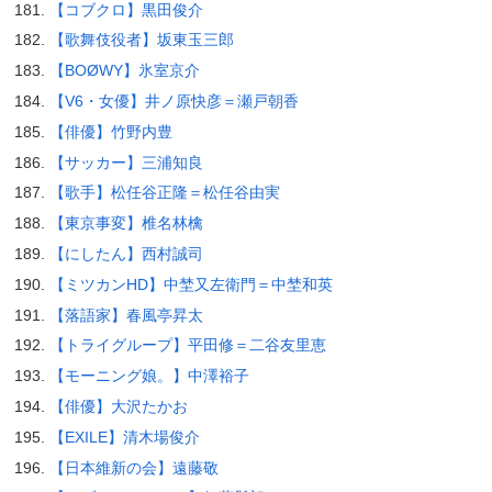
【コブクロ】黒田俊介
【歌舞伎役者】坂東玉三郎
【BOØWY】氷室京介
【V6・女優】井ノ原快彦＝瀬戸朝香
【俳優】竹野内豊
【サッカー】三浦知良
【歌手】松任谷正隆＝松任谷由実
【東京事変】椎名林檎
【にしたん】西村誠司
【ミツカンHD】中埜又左衛門＝中埜和英
【落語家】春風亭昇太
【トライグループ】平田修＝二谷友里恵
【モーニング娘。】中澤裕子
【俳優】大沢たかお
【EXILE】清木場俊介
【日本維新の会】遠藤敬