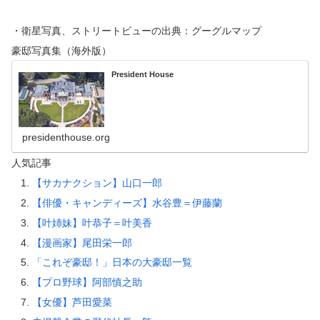
・衛星写真、ストリートビューの出典：グーグルマップ
豪邸写真集（海外版）
President House
presidenthouse.org
人気記事
【サカナクション】山口一郎
【俳優・キャンディーズ】水谷豊＝伊藤蘭
【叶姉妹】叶恭子＝叶美香
【漫画家】尾田栄一郎
「これぞ豪邸！」日本の大豪邸一覧
【プロ野球】阿部慎之助
【女優】芦田愛菜