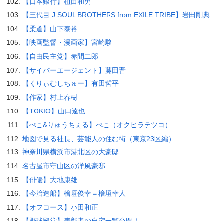
【日本銀行】植田和男
【三代目 J SOUL BROTHERS from EXILE TRIBE】岩田剛典
【柔道】山下泰裕
【映画監督・漫画家】宮崎駿
【自由民主党】赤間二郎
【サイバーエージェント】藤田晋
【くりぃむしちゅー】有田哲平
【作家】村上春樹
【TOKIO】山口達也
【ぺこ&りゅうちぇる】ぺこ（オクヒラテツコ）
地図で見る社長、芸能人の住む街（東京23区編）
神奈川県横浜市港北区の大豪邸
名古屋市守山区の洋風豪邸
【俳優】大地康雄
【今治造船】檜垣俊幸＝檜垣幸人
【オフコース】小田和正
【野球殿堂】表彰者の自宅一覧公開！