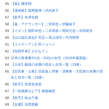
【嵐】櫻井翔
【漫画家】冨樫義博＝武内直子
【歌手】米津玄師
【嵐・アナウンサー】二宮和也＝伊藤綾子
【イオン】岡田卓也＝二木英徳＝岡田元也＝吉田昭夫
【山口組弘道会】司忍＝高山清司＝竹内照明
【コメディアン】所ジョージ
【魚類学者】さかなクン
日本の長者番付1位～50位の自宅（2026年最新版）
【大名】殿様の末裔の現在と自宅一覧（29家）
【旧宮家・公家】旧皇族と摂家・清華家・大臣家の末裔の現
在と自宅一覧（26家）
【歌手】安室奈美恵
【一世風靡セピア】柳葉敏郎
【歌手】松山千春
【女優】吉岡里帆