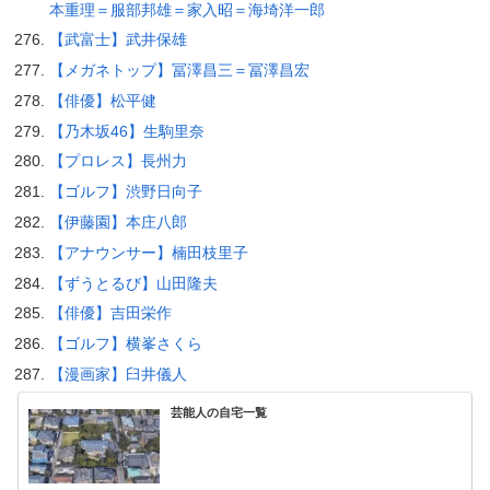
本重理＝服部邦雄＝家入昭＝海埼洋一郎
【武富士】武井保雄
【メガネトップ】冨澤昌三＝冨澤昌宏
【俳優】松平健
【乃木坂46】生駒里奈
【プロレス】長州力
【ゴルフ】渋野日向子
【伊藤園】本庄八郎
【アナウンサー】楠田枝里子
【ずうとるび】山田隆夫
【俳優】吉田栄作
【ゴルフ】横峯さくら
【漫画家】臼井儀人
芸能人の自宅一覧