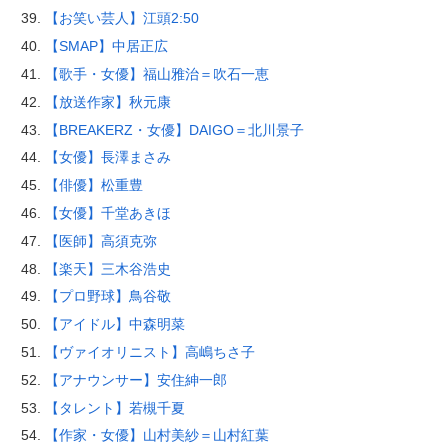
【お笑い芸人】江頭2:50
【SMAP】中居正広
【歌手・女優】福山雅治＝吹石一恵
【放送作家】秋元康
【BREAKERZ・女優】DAIGO＝北川景子
【女優】長澤まさみ
【俳優】松重豊
【女優】千堂あきほ
【医師】高須克弥
【楽天】三木谷浩史
【プロ野球】鳥谷敬
【アイドル】中森明菜
【ヴァイオリニスト】高嶋ちさ子
【アナウンサー】安住紳一郎
【タレント】若槻千夏
【作家・女優】山村美紗＝山村紅葉