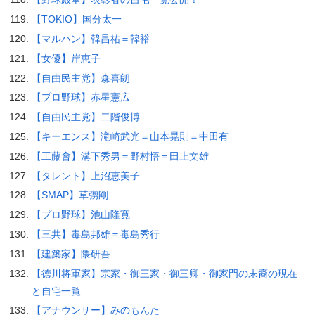
【TOKIO】国分太一
【マルハン】韓昌祐＝韓裕
【女優】岸恵子
【自由民主党】森喜朗
【プロ野球】赤星憲広
【自由民主党】二階俊博
【キーエンス】滝崎武光＝山本晃則＝中田有
【工藤會】溝下秀男＝野村悟＝田上文雄
【タレント】上沼恵美子
【SMAP】草彅剛
【プロ野球】池山隆寛
【三共】毒島邦雄＝毒島秀行
【建築家】隈研吾
【徳川将軍家】宗家・御三家・御三卿・御家門の末裔の現在
と自宅一覧
【アナウンサー】みのもんた