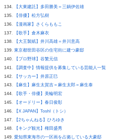
【大東建託】多田勝美＝三鍋伊佐雄
【俳優】松方弘樹
【漫画家】さくらももこ
【歌手】倉木麻衣
【大王製紙】井川高雄＝井川意高
東京都世田谷区の住宅街に建つ豪邸
【プロ野球】谷繁元信
【調査中】情報提供を募集している芸能人一覧
【サッカー】井原正巳
【麻生】麻生太賀吉＝麻生太郎＝麻生泰
【歌手・俳優】美輪明宏
【オードリー】春日俊彰
【X JAPAN】Toshl（トシ）
【2ちゃんねる】ひろゆき
【キング観光】権田盛秀
愛知県東海市の一区画を占拠している大豪邸