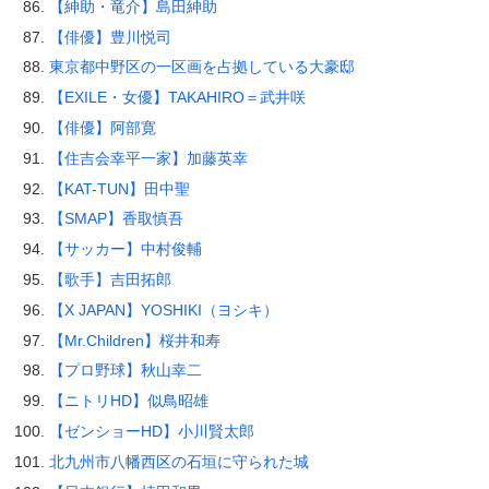
【紳助・竜介】島田紳助
【俳優】豊川悦司
東京都中野区の一区画を占拠している大豪邸
【EXILE・女優】TAKAHIRO＝武井咲
【俳優】阿部寛
【住吉会幸平一家】加藤英幸
【KAT-TUN】田中聖
【SMAP】香取慎吾
【サッカー】中村俊輔
【歌手】吉田拓郎
【X JAPAN】YOSHIKI（ヨシキ）
【Mr.Children】桜井和寿
【プロ野球】秋山幸二
【ニトリHD】似鳥昭雄
【ゼンショーHD】小川賢太郎
北九州市八幡西区の石垣に守られた城