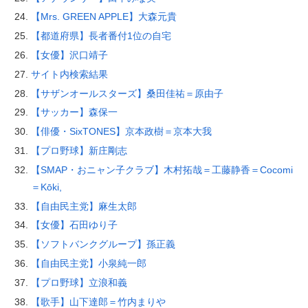
【Mrs. GREEN APPLE】大森元貴
【都道府県】長者番付1位の自宅
【女優】沢口靖子
サイト内検索結果
【サザンオールスターズ】桑田佳祐＝原由子
【サッカー】森保一
【俳優・SixTONES】京本政樹＝京本大我
【プロ野球】新庄剛志
【SMAP・おニャン子クラブ】木村拓哉＝工藤静香＝Cocomi
＝Kōki,
【自由民主党】麻生太郎
【女優】石田ゆり子
【ソフトバンクグループ】孫正義
【自由民主党】小泉純一郎
【プロ野球】立浪和義
【歌手】山下達郎＝竹内まりや