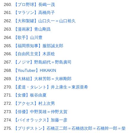
【プロ野球】長嶋一茂
【マラソン】高橋尚子
【大和製罐】山口久一＝山口裕久
【漫画家】青山剛昌
【歌手】山川豊
【福岡県知事】服部誠太郎
【自由民主党】木原稔
【ノジマ】野島絹代＝野島廣司
【YouTuber】HIKAKIN
【大林組】大林芳郎＝大林剛郎
【柔道・タレント】井上康生＝東原亜希
【女優】板谷由夏
【アクセス】村上次男
【俳優】中野英雄＝仲野太賀
【パイオラックス】加藤一彦
【ブリヂストン】石橋正二郎＝石橋徳次郎＝石橋幹一郎＝柴