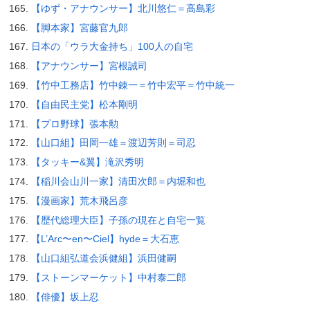
【ゆず・アナウンサー】北川悠仁＝高島彩
【脚本家】宮藤官九郎
日本の「ウラ大金持ち」100人の自宅
【アナウンサー】宮根誠司
【竹中工務店】竹中錬一＝竹中宏平＝竹中統一
【自由民主党】松本剛明
【プロ野球】張本勲
【山口組】田岡一雄＝渡辺芳則＝司忍
【タッキー&翼】滝沢秀明
【稲川会山川一家】清田次郎＝内堀和也
【漫画家】荒木飛呂彦
【歴代総理大臣】子孫の現在と自宅一覧
【L’Arc〜en〜Ciel】hyde＝大石恵
【山口組弘道会浜健組】浜田健嗣
【ストーンマーケット】中村泰二郎
【俳優】坂上忍