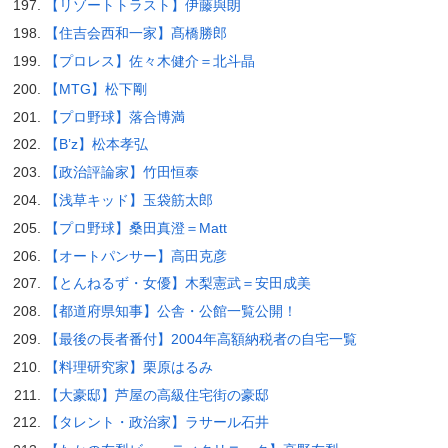
【リゾートトラスト】伊藤與朗
【住吉会西和一家】髙橋勝郎
【プロレス】佐々木健介＝北斗晶
【MTG】松下剛
【プロ野球】落合博満
【B’z】松本孝弘
【政治評論家】竹田恒泰
【浅草キッド】玉袋筋太郎
【プロ野球】桑田真澄＝Matt
【オートパンサー】高田克彦
【とんねるず・女優】木梨憲武＝安田成美
【都道府県知事】公舎・公館一覧公開！
【最後の長者番付】2004年高額納税者の自宅一覧
【料理研究家】栗原はるみ
【大豪邸】芦屋の高級住宅街の豪邸
【タレント・政治家】ラサール石井