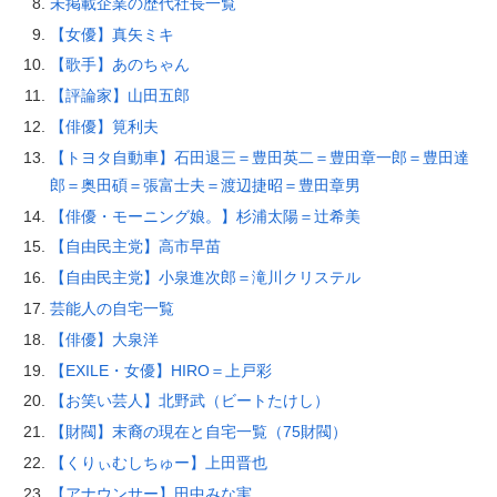
未掲載企業の歴代社長一覧
【女優】真矢ミキ
【歌手】あのちゃん
【評論家】山田五郎
【俳優】筧利夫
【トヨタ自動車】石田退三＝豊田英二＝豊田章一郎＝豊田達
郎＝奥田碩＝張富士夫＝渡辺捷昭＝豊田章男
【俳優・モーニング娘。】杉浦太陽＝辻希美
【自由民主党】高市早苗
【自由民主党】小泉進次郎＝滝川クリステル
芸能人の自宅一覧
【俳優】大泉洋
【EXILE・女優】HIRO＝上戸彩
【お笑い芸人】北野武（ビートたけし）
【財閥】末裔の現在と自宅一覧（75財閥）
【くりぃむしちゅー】上田晋也
【アナウンサー】田中みな実