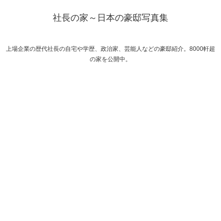
社長の家～日本の豪邸写真集
上場企業の歴代社長の自宅や学歴、政治家、芸能人などの豪邸紹介。8000軒超
の家を公開中。