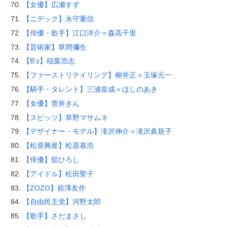
【女優】広瀬すず
【ニデック】永守重信
【俳優・歌手】江口洋介＝森高千里
【芸術家】草間彌生
【B’z】稲葉浩志
【ファーストリテイリング】柳井正＝玉塚元一
【騎手・タレント】三浦皇成＝ほしのあき
【女優】菅井きん
【スピッツ】草野マサムネ
【デザイナー・モデル】滝沢伸介＝滝沢眞規子
【松原興産】松原基浩
【俳優】舘ひろし
【アイドル】松田聖子
【ZOZO】前澤友作
【自由民主党】河野太郎
【歌手】さだまさし