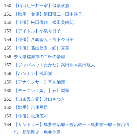
【山口組平井一家】薄葉政嘉
【歌手・女優】沢田研二＝田中裕子
【俳優】松田優作＝松田美由紀
【アイドル】小泉今日子
【俳優】八嶋智人＝宮下今日子
【俳優】葛山信吾＝細川直美
奈良県橿原市の二軒の豪邸
【ジャパネットたかた】高田明＝高田旭人
【ハンナン】浅田満
【アナウンサー】辛坊治郎
【モーニング娘。】石川梨華
【自由民主党】片山さつき
【歌手】吉川晃司
【俳優】役所広司
【サントリー】鳥井信治郎＝佐治敬三＝鳥井信一郎＝佐治信
忠＝新浪剛史＝鳥井信吾