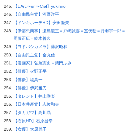
【L’Arc〜en〜Ciel】yukihiro
【自由民主党】河野洋平
【ドンキホーテHD】安田隆夫
【伊藤忠商事】瀬島龍三＝戸崎誠喜＝室伏稔＝丹羽宇一郎＝
岡藤正広＝鈴木善久
【ヨドバシカメラ】藤沢昭和
【自由民主党】金丸信
【漫画家】弘兼憲史＝柴門ふみ
【俳優】火野正平
【俳優】堤真一
【俳優】伊武雅刀
【タレント】井上咲楽
【日本共産党】志位和夫
【タカガワ】高川晶
【石原HD】石原昌幸
【女優】大原麗子