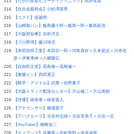
【たかの友梨ビューティクリニック】高野友梨
【住吉会親和会】小松澤英男
【コクド】堤義明
【山崎製パン】飯島藤十郎＝飯島一郎＝飯島延浩
【大阪府知事】吉村洋文
【プロ野球】藤川球児
【本田技研工業】本田宗一郎＝河島喜好＝久米是志＝川本信
彦＝伊東孝紳＝八郷隆弘
【自由民主党】高鳥修＝高鳥修一
【東横イン】西田憲正
【騎手・アイドル】武豊＝佐野量子
【大阪トラック配送センター】片山修二＝片山英樹
【俳優】緒形拳＝緒形直人
【アナウンサー】膳場貴子
【アパグループ】元谷外志雄＝元谷芙美子＝元谷一志
【YouTuber】桐崎栄二
【ティアック】谷勝馬＝田村憲郎＝坂井淑晃