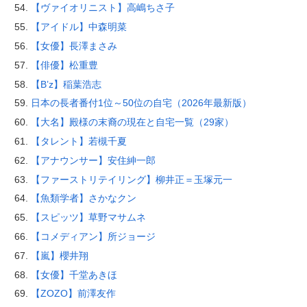
【ヴァイオリニスト】高嶋ちさ子
【アイドル】中森明菜
【女優】長澤まさみ
【俳優】松重豊
【B’z】稲葉浩志
日本の長者番付1位～50位の自宅（2026年最新版）
【大名】殿様の末裔の現在と自宅一覧（29家）
【タレント】若槻千夏
【アナウンサー】安住紳一郎
【ファーストリテイリング】柳井正＝玉塚元一
【魚類学者】さかなクン
【スピッツ】草野マサムネ
【コメディアン】所ジョージ
【嵐】櫻井翔
【女優】千堂あきほ
【ZOZO】前澤友作