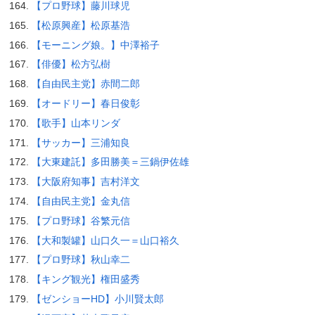
【プロ野球】藤川球児
【松原興産】松原基浩
【モーニング娘。】中澤裕子
【俳優】松方弘樹
【自由民主党】赤間二郎
【オードリー】春日俊彰
【歌手】山本リンダ
【サッカー】三浦知良
【大東建託】多田勝美＝三鍋伊佐雄
【大阪府知事】吉村洋文
【自由民主党】金丸信
【プロ野球】谷繁元信
【大和製罐】山口久一＝山口裕久
【プロ野球】秋山幸二
【キング観光】権田盛秀
【ゼンショーHD】小川賢太郎