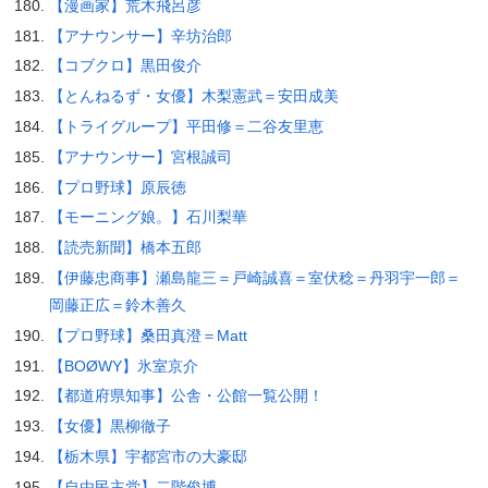
【漫画家】荒木飛呂彦
【アナウンサー】辛坊治郎
【コブクロ】黒田俊介
【とんねるず・女優】木梨憲武＝安田成美
【トライグループ】平田修＝二谷友里恵
【アナウンサー】宮根誠司
【プロ野球】原辰徳
【モーニング娘。】石川梨華
【読売新聞】橋本五郎
【伊藤忠商事】瀬島龍三＝戸崎誠喜＝室伏稔＝丹羽宇一郎＝
岡藤正広＝鈴木善久
【プロ野球】桑田真澄＝Matt
【BOØWY】氷室京介
【都道府県知事】公舎・公館一覧公開！
【女優】黒柳徹子
【栃木県】宇都宮市の大豪邸
【自由民主党】二階俊博