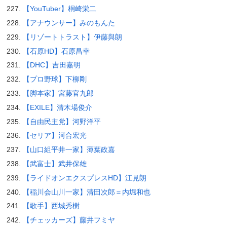
【YouTuber】桐崎栄二
【アナウンサー】みのもんた
【リゾートトラスト】伊藤與朗
【石原HD】石原昌幸
【DHC】吉田嘉明
【プロ野球】下柳剛
【脚本家】宮藤官九郎
【EXILE】清木場俊介
【自由民主党】河野洋平
【セリア】河合宏光
【山口組平井一家】薄葉政嘉
【武富士】武井保雄
【ライドオンエクスプレスHD】江見朗
【稲川会山川一家】清田次郎＝内堀和也
【歌手】西城秀樹
【チェッカーズ】藤井フミヤ