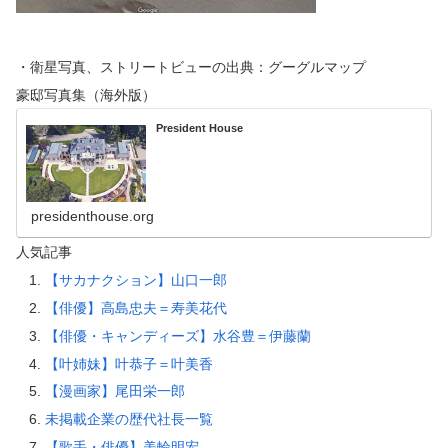
・衛星写真、ストリートビューの出典：グーグルマップ
豪邸写真集（海外版）
President House
presidenthouse.org
人気記事
【サカナクション】山口一郎
【俳優】高島忠夫＝寿美花代
【俳優・キャンディーズ】水谷豊＝伊藤蘭
【叶姉妹】叶恭子＝叶美香
【漫画家】尾田栄一郎
未掲載企業の歴代社長一覧
【歌手・俳優】美輪明宏