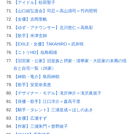
【アイドル】松田聖子
【山口組弘道会】司忍＝高山清司＝竹内照明
【女優】吉岡里帆
【ゆず・アナウンサー】北川悠仁＝高島彩
【歌手】米津玄師
【EXILE・女優】TAKAHIRO＝武井咲
【ニトリHD】似鳥昭雄
【旧宮家・公家】旧皇族と摂家・清華家・大臣家の末裔の現
在と自宅一覧（26家）
【紳助・竜介】島田紳助
【歌手】安室奈美恵
【デザイナー・モデル】滝沢伸介＝滝沢眞規子
【俳優・歌手】江口洋介＝森高千里
【騎手・タレント】三浦皇成＝ほしのあき
【女優】広瀬すず
【作家】三浦朱門＝曾野綾子