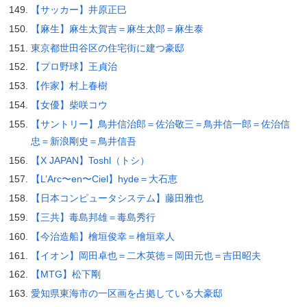
【サッカー】井原正巳
【麻生】麻生太賀吉＝麻生太郎＝麻生泰
東京都世田谷区の住宅街に建つ豪邸
【プロ野球】王貞治
【作家】村上春樹
【女優】柴咲コウ
【サントリー】鳥井信治郎＝佐治敬三＝鳥井信一郎＝佐治信
忠＝新浪剛史＝鳥井信吾
【X JAPAN】Toshl（トシ）
【L’Arc〜en〜Ciel】hyde＝大石恵
【日本コンピュータシステム】藤田雅也
【三共】毒島邦雄＝毒島秀行
【今治造船】檜垣俊幸＝檜垣幸人
【イオン】岡田卓也＝二木英徳＝岡田元也＝吉田昭夫
【MTG】松下剛
愛知県東海市の一区画を占拠している大豪邸