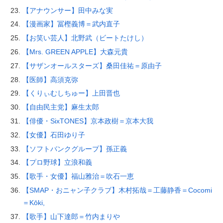
【アナウンサー】田中みな実
【漫画家】冨樫義博＝武内直子
【お笑い芸人】北野武（ビートたけし）
【Mrs. GREEN APPLE】大森元貴
【サザンオールスターズ】桑田佳祐＝原由子
【医師】高須克弥
【くりぃむしちゅー】上田晋也
【自由民主党】麻生太郎
【俳優・SixTONES】京本政樹＝京本大我
【女優】石田ゆり子
【ソフトバンクグループ】孫正義
【プロ野球】立浪和義
【歌手・女優】福山雅治＝吹石一恵
【SMAP・おニャン子クラブ】木村拓哉＝工藤静香＝Cocomi
＝Kōki,
【歌手】山下達郎＝竹内まりや