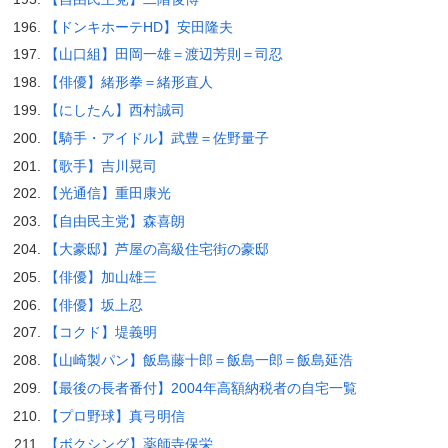
【ドンキホーテHD】安田隆夫
【山口組】田岡一雄＝渡辺芳則＝司忍
【俳優】緒形拳＝緒形直人
【にしたん】西村誠司
【騎手・アイドル】武豊＝佐野量子
【歌手】吉川晃司
【光通信】重田康光
【自由民主党】森喜朗
【大豪邸】芦屋の高級住宅街の豪邸
【俳優】加山雄三
【俳優】坂上忍
【コクド】堤義明
【山崎製パン】飯島藤十郎＝飯島一郎＝飯島延浩
【最後の長者番付】2004年高額納税者の自宅一覧
【プロ野球】真弓明信
【ボクシング】薬師寺保栄