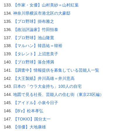
【作家・女優】山村美紗＝山村紅葉
神奈川県横浜市港北区の大豪邸
【プロ野球】掛布雅之
【政治評論家】竹田恒泰
【プロ野球】池山隆寛
【マルハン】韓昌祐＝韓裕
【タレント】上沼恵美子
【プロ野球】落合博満
【調査中】情報提供を募集している芸能人一覧
【大王製紙】井川高雄＝井川意高
日本の「ウラ大金持ち」100人の自宅
地図で見る社長、芸能人の住む街（東京23区編）
【アイドル】小泉今日子
【B’z】松本孝弘
【TOKIO】国分太一
【俳優】大地康雄