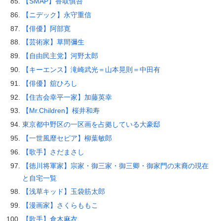
【SMAP】香取慎吾
【ニデック】永守重信
【俳優】阿部寛
【芸術家】草間彌生
【自由民主党】河野太郎
【キーエンス】滝崎武光＝山本晃則＝中田有
【俳優】舘ひろし
【住吉会幸平一家】加藤英幸
【Mr.Children】桜井和寿
東京都中野区の一区画を占拠している大豪邸
【一世風靡セピア】柳葉敏郎
【歌手】さだまさし
【徳川将軍家】宗家・御三家・御三卿・御家門の末裔の現在
と自宅一覧
【浅草キッド】玉袋筋太郎
【漫画家】さくらももこ
【歌手】倉木麻衣