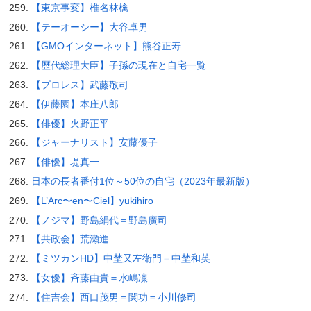
【東京事変】椎名林檎
【テーオーシー】大谷卓男
【GMOインターネット】熊谷正寿
【歴代総理大臣】子孫の現在と自宅一覧
【プロレス】武藤敬司
【伊藤園】本庄八郎
【俳優】火野正平
【ジャーナリスト】安藤優子
【俳優】堤真一
日本の長者番付1位～50位の自宅（2023年最新版）
【L’Arc〜en〜Ciel】yukihiro
【ノジマ】野島絹代＝野島廣司
【共政会】荒瀬進
【ミツカンHD】中埜又左衛門＝中埜和英
【女優】斉藤由貴＝水嶋凜
【住吉会】西口茂男＝関功＝小川修司