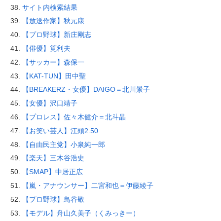
サイト内検索結果
【放送作家】秋元康
【プロ野球】新庄剛志
【俳優】筧利夫
【サッカー】森保一
【KAT-TUN】田中聖
【BREAKERZ・女優】DAIGO＝北川景子
【女優】沢口靖子
【プロレス】佐々木健介＝北斗晶
【お笑い芸人】江頭2:50
【自由民主党】小泉純一郎
【楽天】三木谷浩史
【SMAP】中居正広
【嵐・アナウンサー】二宮和也＝伊藤綾子
【プロ野球】鳥谷敬
【モデル】舟山久美子（くみっきー）