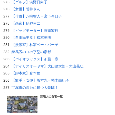
【ゴルフ】渋野日向子
【女優】菅井きん
【俳優】八嶋智人＝宮下今日子
【画家】絹谷幸二
【ビッグモーター】兼重宏行
【自由民主党】松本剛明
【漫談家】林家ペー・パー子
練馬区のコの字型の豪邸
【パイオラックス】加藤一彦
【アイリスオーヤマ】大山健太郎＝大山晃弘
【脚本家】倉本聰
【歌手・女優】坂本九＝柏木由紀子
宝塚市の高台に建つ大豪邸！
芸能人の自宅一覧