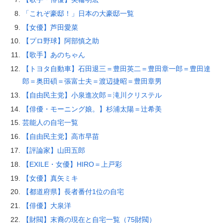
「これぞ豪邸！」日本の大豪邸一覧
【女優】芦田愛菜
【プロ野球】阿部慎之助
【歌手】あのちゃん
【トヨタ自動車】石田退三＝豊田英二＝豊田章一郎＝豊田達
郎＝奥田碩＝張富士夫＝渡辺捷昭＝豊田章男
【自由民主党】小泉進次郎＝滝川クリステル
【俳優・モーニング娘。】杉浦太陽＝辻希美
芸能人の自宅一覧
【自由民主党】高市早苗
【評論家】山田五郎
【EXILE・女優】HIRO＝上戸彩
【女優】真矢ミキ
【都道府県】長者番付1位の自宅
【俳優】大泉洋
【財閥】末裔の現在と自宅一覧（75財閥）