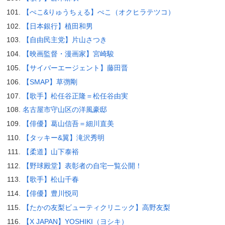
【ぺこ&りゅうちぇる】ぺこ（オクヒラテツコ）
【日本銀行】植田和男
【自由民主党】片山さつき
【映画監督・漫画家】宮崎駿
【サイバーエージェント】藤田晋
【SMAP】草彅剛
【歌手】松任谷正隆＝松任谷由実
名古屋市守山区の洋風豪邸
【俳優】葛山信吾＝細川直美
【タッキー&翼】滝沢秀明
【柔道】山下泰裕
【野球殿堂】表彰者の自宅一覧公開！
【歌手】松山千春
【俳優】豊川悦司
【たかの友梨ビューティクリニック】高野友梨
【X JAPAN】YOSHIKI（ヨシキ）