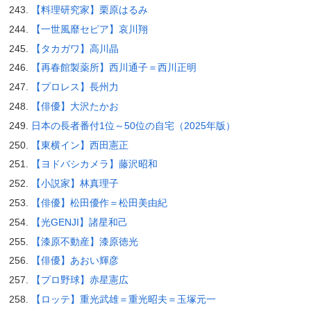
【料理研究家】栗原はるみ
【一世風靡セピア】哀川翔
【タカガワ】高川晶
【再春館製薬所】西川通子＝西川正明
【プロレス】長州力
【俳優】大沢たかお
日本の長者番付1位～50位の自宅（2025年版）
【東横イン】西田憲正
【ヨドバシカメラ】藤沢昭和
【小説家】林真理子
【俳優】松田優作＝松田美由紀
【光GENJI】諸星和己
【漆原不動産】漆原徳光
【俳優】あおい輝彦
【プロ野球】赤星憲広
【ロッテ】重光武雄＝重光昭夫＝玉塚元一