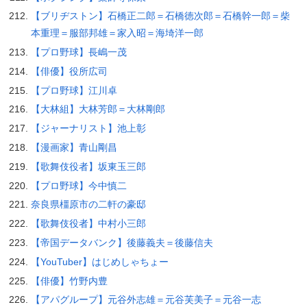
【ブリヂストン】石橋正二郎＝石橋徳次郎＝石橋幹一郎＝柴
本重理＝服部邦雄＝家入昭＝海埼洋一郎
【プロ野球】長嶋一茂
【俳優】役所広司
【プロ野球】江川卓
【大林組】大林芳郎＝大林剛郎
【ジャーナリスト】池上彰
【漫画家】青山剛昌
【歌舞伎役者】坂東玉三郎
【プロ野球】今中慎二
奈良県橿原市の二軒の豪邸
【歌舞伎役者】中村小三郎
【帝国データバンク】後藤義夫＝後藤信夫
【YouTuber】はじめしゃちょー
【俳優】竹野内豊
【アパグループ】元谷外志雄＝元谷芙美子＝元谷一志