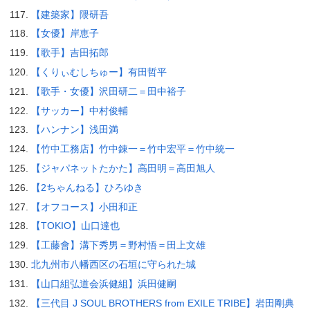
【建築家】隈研吾
【女優】岸恵子
【歌手】吉田拓郎
【くりぃむしちゅー】有田哲平
【歌手・女優】沢田研二＝田中裕子
【サッカー】中村俊輔
【ハンナン】浅田満
【竹中工務店】竹中錬一＝竹中宏平＝竹中統一
【ジャパネットたかた】高田明＝高田旭人
【2ちゃんねる】ひろゆき
【オフコース】小田和正
【TOKIO】山口達也
【工藤會】溝下秀男＝野村悟＝田上文雄
北九州市八幡西区の石垣に守られた城
【山口組弘道会浜健組】浜田健嗣
【三代目 J SOUL BROTHERS from EXILE TRIBE】岩田剛典