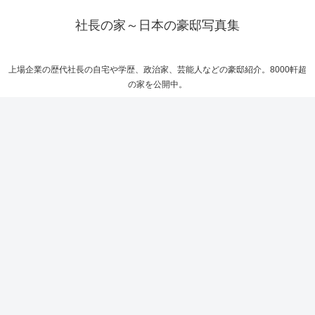
社長の家～日本の豪邸写真集
上場企業の歴代社長の自宅や学歴、政治家、芸能人などの豪邸紹介。8000軒超
の家を公開中。