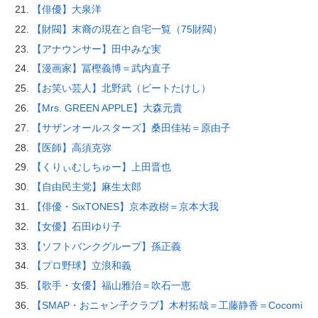
【俳優】大泉洋
【財閥】末裔の現在と自宅一覧（75財閥）
【アナウンサー】田中みな実
【漫画家】冨樫義博＝武内直子
【お笑い芸人】北野武（ビートたけし）
【Mrs. GREEN APPLE】大森元貴
【サザンオールスターズ】桑田佳祐＝原由子
【医師】高須克弥
【くりぃむしちゅー】上田晋也
【自由民主党】麻生太郎
【俳優・SixTONES】京本政樹＝京本大我
【女優】石田ゆり子
【ソフトバンクグループ】孫正義
【プロ野球】立浪和義
【歌手・女優】福山雅治＝吹石一恵
【SMAP・おニャン子クラブ】木村拓哉＝工藤静香＝Cocomi