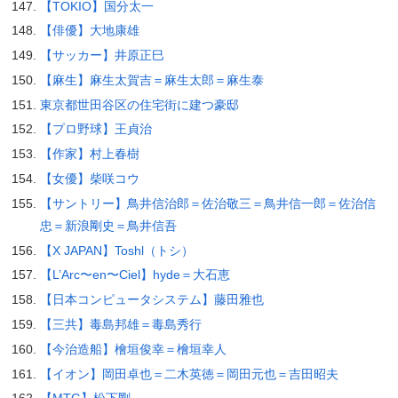
【TOKIO】国分太一
【俳優】大地康雄
【サッカー】井原正巳
【麻生】麻生太賀吉＝麻生太郎＝麻生泰
東京都世田谷区の住宅街に建つ豪邸
【プロ野球】王貞治
【作家】村上春樹
【女優】柴咲コウ
【サントリー】鳥井信治郎＝佐治敬三＝鳥井信一郎＝佐治信
忠＝新浪剛史＝鳥井信吾
【X JAPAN】Toshl（トシ）
【L’Arc〜en〜Ciel】hyde＝大石恵
【日本コンピュータシステム】藤田雅也
【三共】毒島邦雄＝毒島秀行
【今治造船】檜垣俊幸＝檜垣幸人
【イオン】岡田卓也＝二木英徳＝岡田元也＝吉田昭夫