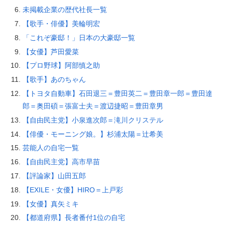
未掲載企業の歴代社長一覧
【歌手・俳優】美輪明宏
「これぞ豪邸！」日本の大豪邸一覧
【女優】芦田愛菜
【プロ野球】阿部慎之助
【歌手】あのちゃん
【トヨタ自動車】石田退三＝豊田英二＝豊田章一郎＝豊田達
郎＝奥田碩＝張富士夫＝渡辺捷昭＝豊田章男
【自由民主党】小泉進次郎＝滝川クリステル
【俳優・モーニング娘。】杉浦太陽＝辻希美
芸能人の自宅一覧
【自由民主党】高市早苗
【評論家】山田五郎
【EXILE・女優】HIRO＝上戸彩
【女優】真矢ミキ
【都道府県】長者番付1位の自宅