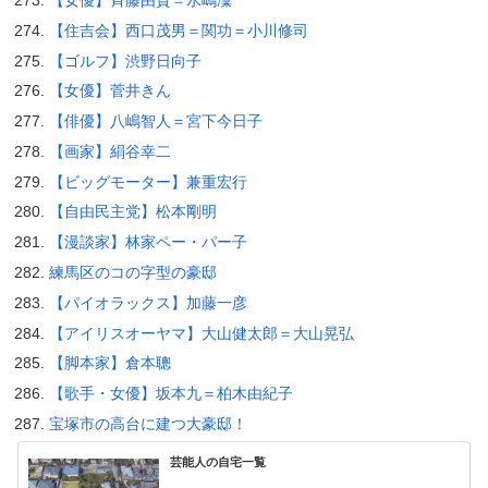
【住吉会】西口茂男＝関功＝小川修司
【ゴルフ】渋野日向子
【女優】菅井きん
【俳優】八嶋智人＝宮下今日子
【画家】絹谷幸二
【ビッグモーター】兼重宏行
【自由民主党】松本剛明
【漫談家】林家ペー・パー子
練馬区のコの字型の豪邸
【パイオラックス】加藤一彦
【アイリスオーヤマ】大山健太郎＝大山晃弘
【脚本家】倉本聰
【歌手・女優】坂本九＝柏木由紀子
宝塚市の高台に建つ大豪邸！
芸能人の自宅一覧