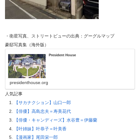
・衛星写真、ストリートビューの出典：グーグルマップ
豪邸写真集（海外版）
President House
presidenthouse.org
人気記事
【サカナクション】山口一郎
【俳優】高島忠夫＝寿美花代
【俳優・キャンディーズ】水谷豊＝伊藤蘭
【叶姉妹】叶恭子＝叶美香
【漫画家】尾田栄一郎