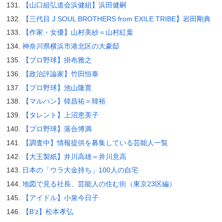
【山口組弘道会浜健組】浜田健嗣
【三代目 J SOUL BROTHERS from EXILE TRIBE】岩田剛典
【作家・女優】山村美紗＝山村紅葉
神奈川県横浜市港北区の大豪邸
【プロ野球】掛布雅之
【政治評論家】竹田恒泰
【プロ野球】池山隆寛
【マルハン】韓昌祐＝韓裕
【タレント】上沼恵美子
【プロ野球】落合博満
【調査中】情報提供を募集している芸能人一覧
【大王製紙】井川高雄＝井川意高
日本の「ウラ大金持ち」100人の自宅
地図で見る社長、芸能人の住む街（東京23区編）
【アイドル】小泉今日子
【B’z】松本孝弘