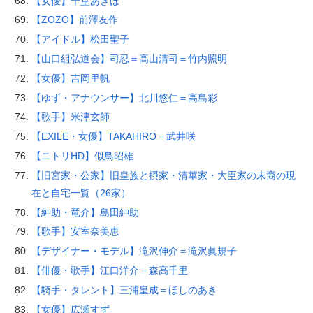
【女優】千堂あきほ
【ZOZO】前澤友作
【アイドル】松田聖子
【山口組弘道会】司忍＝高山清司＝竹内照明
【女優】吉岡里帆
【ゆず・アナウンサー】北川悠仁＝高島彩
【歌手】米津玄師
【EXILE・女優】TAKAHIRO＝武井咲
【ニトリHD】似鳥昭雄
【旧宮家・公家】旧皇族と摂家・清華家・大臣家の末裔の現
在と自宅一覧（26家）
【紳助・竜介】島田紳助
【歌手】安室奈美恵
【デザイナー・モデル】滝沢伸介＝滝沢眞規子
【俳優・歌手】江口洋介＝森高千里
【騎手・タレント】三浦皇成＝ほしのあき
【女優】広瀬すず