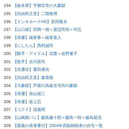
【栃木県】宇都宮市の大豪邸
【自由民主党】二階俊博
【ドンキホーテHD】安田隆夫
【山口組】田岡一雄＝渡辺芳則＝司忍
【俳優】緒形拳＝緒形直人
【にしたん】西村誠司
【騎手・アイドル】武豊＝佐野量子
【歌手】吉川晃司
【光通信】重田康光
【自由民主党】森喜朗
【大豪邸】芦屋の高級住宅街の豪邸
【俳優】加山雄三
【俳優】坂上忍
【コクド】堤義明
【山崎製パン】飯島藤十郎＝飯島一郎＝飯島延浩
【最後の長者番付】2004年高額納税者の自宅一覧