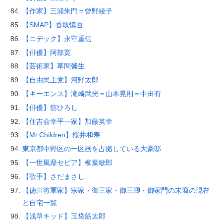
【作家】三浦朱門＝曾野綾子
【SMAP】香取慎吾
【ニデック】永守重信
【俳優】阿部寛
【芸術家】草間彌生
【自由民主党】河野太郎
【キーエンス】滝崎武光＝山本晃則＝中田有
【俳優】舘ひろし
【住吉会幸平一家】加藤英幸
【Mr.Children】桜井和寿
東京都中野区の一区画を占拠している大豪邸
【一世風靡セピア】柳葉敏郎
【歌手】さだまさし
【徳川将軍家】宗家・御三家・御三卿・御家門の末裔の現在
と自宅一覧
【浅草キッド】玉袋筋太郎