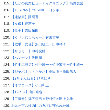
【たかの友梨ビューティクリニック】高野友梨
【X JAPAN】YOSHIKI（ヨシキ）
【建築家】隈研吾
【女優】岸恵子
【歌手】吉田拓郎
【くりぃむしちゅー】有田哲平
【歌手・女優】沢田研二＝田中裕子
【サッカー】中村俊輔
【ハンナン】浅田満
【竹中工務店】竹中錬一＝竹中宏平＝竹中統一
【ジャパネットたかた】高田明＝高田旭人
【2ちゃんねる】ひろゆき
【オフコース】小田和正
【TOKIO】山口達也
【工藤會】溝下秀男＝野村悟＝田上文雄
北九州市八幡西区の石垣に守られた城