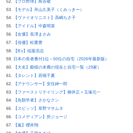
【プロ野球】鳥谷敬
【モデル】舟山久美子（くみっきー）
【ヴァイオリニスト】高嶋ちさ子
【アイドル】中森明菜
【女優】長澤まさみ
【俳優】松重豊
【B’z】稲葉浩志
日本の長者番付1位～50位の自宅（2026年最新版）
【大名】殿様の末裔の現在と自宅一覧（29家）
【タレント】若槻千夏
【アナウンサー】安住紳一郎
【ファーストリテイリング】柳井正＝玉塚元一
【魚類学者】さかなクン
【スピッツ】草野マサムネ
【コメディアン】所ジョージ
【嵐】櫻井翔