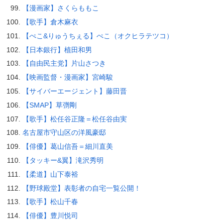
【漫画家】さくらももこ
【歌手】倉木麻衣
【ぺこ&りゅうちぇる】ぺこ（オクヒラテツコ）
【日本銀行】植田和男
【自由民主党】片山さつき
【映画監督・漫画家】宮崎駿
【サイバーエージェント】藤田晋
【SMAP】草彅剛
【歌手】松任谷正隆＝松任谷由実
名古屋市守山区の洋風豪邸
【俳優】葛山信吾＝細川直美
【タッキー&翼】滝沢秀明
【柔道】山下泰裕
【野球殿堂】表彰者の自宅一覧公開！
【歌手】松山千春
【俳優】豊川悦司