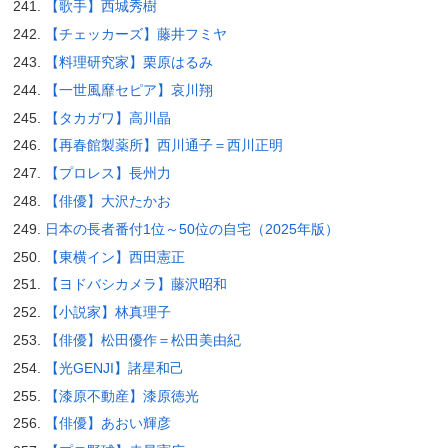
【歌手】西城秀樹
【チェッカーズ】藤井フミヤ
【料理研究家】栗原はるみ
【一世風靡セピア】哀川翔
【タカガワ】高川晶
【再春館製薬所】西川通子＝西川正明
【プロレス】長州力
【俳優】大沢たかお
日本の長者番付1位～50位の自宅（2025年版）
【東横イン】西田憲正
【ヨドバシカメラ】藤沢昭和
【小説家】林真理子
【俳優】松田優作＝松田美由紀
【光GENJI】諸星和己
【漆原不動産】漆原徳光
【俳優】あおい輝彦