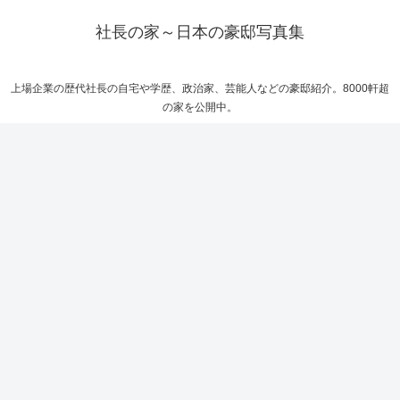
社長の家～日本の豪邸写真集
上場企業の歴代社長の自宅や学歴、政治家、芸能人などの豪邸紹介。8000軒超
の家を公開中。