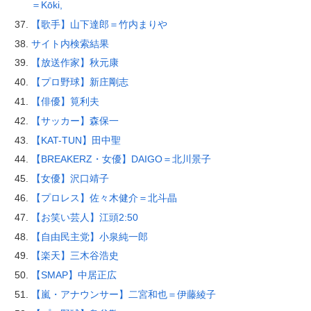
＝Kōki,
【歌手】山下達郎＝竹内まりや
サイト内検索結果
【放送作家】秋元康
【プロ野球】新庄剛志
【俳優】筧利夫
【サッカー】森保一
【KAT-TUN】田中聖
【BREAKERZ・女優】DAIGO＝北川景子
【女優】沢口靖子
【プロレス】佐々木健介＝北斗晶
【お笑い芸人】江頭2:50
【自由民主党】小泉純一郎
【楽天】三木谷浩史
【SMAP】中居正広
【嵐・アナウンサー】二宮和也＝伊藤綾子