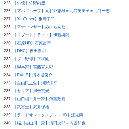
【俳優】竹野内豊
【アパグループ】元谷外志雄＝元谷芙美子＝元谷一志
【YouTuber】桐崎栄二
【アナウンサー】みのもんた
【リゾートトラスト】伊藤與朗
【石原HD】石原昌幸
【DHC】吉田嘉明
【プロ野球】下柳剛
【脚本家】宮藤官九郎
【EXILE】清木場俊介
【自由民主党】河野洋平
【セリア】河合宏光
【山口組平井一家】薄葉政嘉
【武富士】武井保雄
【ライドオンエクスプレスHD】江見朗
【稲川会山川一家】清田次郎＝内堀和也