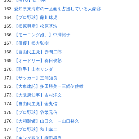
【MTG】松下剛
愛知県東海市の一区画を占拠している大豪邸
【プロ野球】藤川球児
【松原興産】松原基浩
【モーニング娘。】中澤裕子
【俳優】松方弘樹
【自由民主党】赤間二郎
【オードリー】春日俊彰
【歌手】山本リンダ
【サッカー】三浦知良
【大東建託】多田勝美＝三鍋伊佐雄
【大阪府知事】吉村洋文
【自由民主党】金丸信
【プロ野球】谷繁元信
【大和製罐】山口久一＝山口裕久
【プロ野球】秋山幸二
【キング観光】権田盛秀