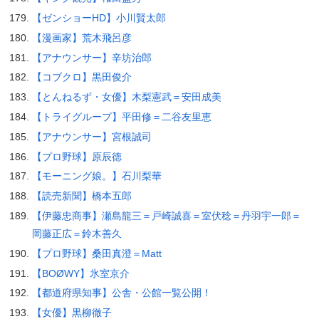
【ゼンショーHD】小川賢太郎
【漫画家】荒木飛呂彦
【アナウンサー】辛坊治郎
【コブクロ】黒田俊介
【とんねるず・女優】木梨憲武＝安田成美
【トライグループ】平田修＝二谷友里恵
【アナウンサー】宮根誠司
【プロ野球】原辰徳
【モーニング娘。】石川梨華
【読売新聞】橋本五郎
【伊藤忠商事】瀬島龍三＝戸崎誠喜＝室伏稔＝丹羽宇一郎＝
岡藤正広＝鈴木善久
【プロ野球】桑田真澄＝Matt
【BOØWY】氷室京介
【都道府県知事】公舎・公館一覧公開！
【女優】黒柳徹子