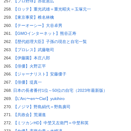
【プロ野球】赤星憲広
【ロッテ】重光武雄＝重光昭夫＝玉塚元一
【東京事変】椎名林檎
【テーオーシー】大谷卓男
【GMOインターネット】熊谷正寿
【歴代総理大臣】子孫の現在と自宅一覧
【プロレス】武藤敬司
【伊藤園】本庄八郎
【俳優】火野正平
【ジャーナリスト】安藤優子
【俳優】堤真一
日本の長者番付1位～50位の自宅（2023年最新版）
【L’Arc〜en〜Ciel】yukihiro
【ノジマ】野島絹代＝野島廣司
【共政会】荒瀬進
【ミツカンHD】中埜又左衛門＝中埜和英
【女優】斉藤由貴＝水嶋凜