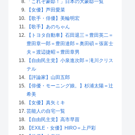
「これぞ豪邸！」日本の大豪邸一覧
【女優】芦田愛菜
【歌手・俳優】美輪明宏
【歌手】あのちゃん
【トヨタ自動車】石田退三＝豊田英二＝
豊田章一郎＝豊田達郎＝奥田碩＝張富士
夫＝渡辺捷昭＝豊田章男
【自由民主党】小泉進次郎＝滝川クリス
テル
【評論家】山田五郎
【俳優・モーニング娘。】杉浦太陽＝辻
希美
【女優】真矢ミキ
芸能人の自宅一覧
【自由民主党】高市早苗
【EXILE・女優】HIRO＝上戸彩