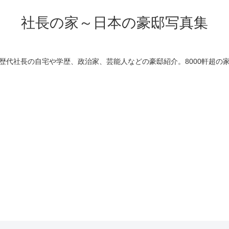
社長の家～日本の豪邸写真集
歴代社長の自宅や学歴、政治家、芸能人などの豪邸紹介。8000軒超の