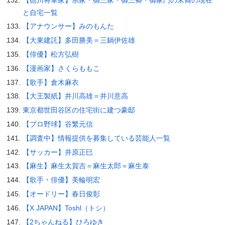
と自宅一覧
【アナウンサー】みのもんた
【大東建託】多田勝美＝三鍋伊佐雄
【俳優】松方弘樹
【漫画家】さくらももこ
【歌手】倉木麻衣
【大王製紙】井川高雄＝井川意高
東京都世田谷区の住宅街に建つ豪邸
【プロ野球】谷繁元信
【調査中】情報提供を募集している芸能人一覧
【サッカー】井原正巳
【麻生】麻生太賀吉＝麻生太郎＝麻生泰
【歌手・俳優】美輪明宏
【オードリー】春日俊彰
【X JAPAN】Toshl（トシ）
【2ちゃんねる】ひろゆき