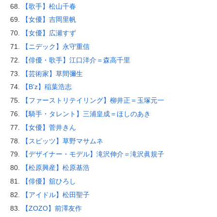
【歌手】松山千春
【女優】吉岡里帆
【女優】広瀬すず
【ニデック】永守重信
【俳優・歌手】江口洋介＝森高千里
【芸術家】草間彌生
【B’z】稲葉浩志
【ファーストリテイリング】柳井正＝玉塚元一
【騎手・タレント】三浦皇成＝ほしのあき
【女優】菅井きん
【スピッツ】草野マサムネ
【デザイナー・モデル】滝沢伸介＝滝沢眞規子
【松原興産】松原基浩
【俳優】舘ひろし
【アイドル】松田聖子
【ZOZO】前澤友作