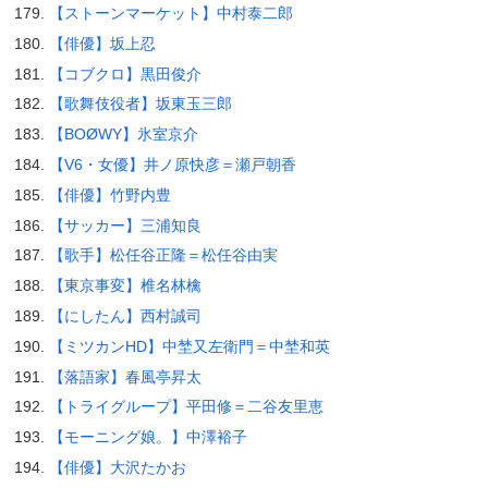
【ストーンマーケット】中村泰二郎
【俳優】坂上忍
【コブクロ】黒田俊介
【歌舞伎役者】坂東玉三郎
【BOØWY】氷室京介
【V6・女優】井ノ原快彦＝瀬戸朝香
【俳優】竹野内豊
【サッカー】三浦知良
【歌手】松任谷正隆＝松任谷由実
【東京事変】椎名林檎
【にしたん】西村誠司
【ミツカンHD】中埜又左衛門＝中埜和英
【落語家】春風亭昇太
【トライグループ】平田修＝二谷友里恵
【モーニング娘。】中澤裕子
【俳優】大沢たかお