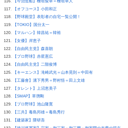
【今治造船】檜垣俊幸＝檜垣幸人
【オフコース】小田和正
【野球殿堂】表彰者の自宅一覧公開！
【TOKIO】国分太一
【マルハン】韓昌祐＝韓裕
【女優】岸恵子
【自由民主党】森喜朗
【プロ野球】赤星憲広
【自由民主党】二階俊博
【キーエンス】滝崎武光＝山本晃則＝中田有
【工藤會】溝下秀男＝野村悟＝田上文雄
【タレント】上沼恵美子
【SMAP】草彅剛
【プロ野球】池山隆寛
【三共】毒島邦雄＝毒島秀行
【建築家】隈研吾
【徳川将軍家】宗家・御三家・御三卿・御家門の末裔の現在