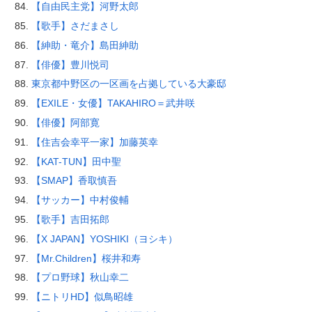
【自由民主党】河野太郎
【歌手】さだまさし
【紳助・竜介】島田紳助
【俳優】豊川悦司
東京都中野区の一区画を占拠している大豪邸
【EXILE・女優】TAKAHIRO＝武井咲
【俳優】阿部寛
【住吉会幸平一家】加藤英幸
【KAT-TUN】田中聖
【SMAP】香取慎吾
【サッカー】中村俊輔
【歌手】吉田拓郎
【X JAPAN】YOSHIKI（ヨシキ）
【Mr.Children】桜井和寿
【プロ野球】秋山幸二
【ニトリHD】似鳥昭雄