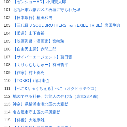
【ゼンショーHD】小川賢太郎
北九州市八幡西区の石垣に守られた城
【日本銀行】植田和男
【三代目 J SOUL BROTHERS from EXILE TRIBE】岩田剛典
【柔道】山下泰裕
【映画監督・漫画家】宮崎駿
【自由民主党】赤間二郎
【サイバーエージェント】藤田晋
【くりぃむしちゅー】有田哲平
【作家】村上春樹
【TOKIO】山口達也
【ぺこ&りゅうちぇる】ぺこ（オクヒラテツコ）
地図で見る社長、芸能人の住む街（東京23区編）
神奈川県横浜市港北区の大豪邸
名古屋市守山区の洋風豪邸
【俳優】大地康雄