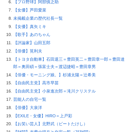
【プロ野球】阿部慎之助
【女優】芦田愛菜
未掲載企業の歴代社長一覧
【女優】真矢ミキ
【歌手】あのちゃん
【評論家】山田五郎
【俳優】筧利夫
【トヨタ自動車】石田退三＝豊田英二＝豊田章一郎＝豊田達
郎＝奥田碩＝張富士夫＝渡辺捷昭＝豊田章男
【俳優・モーニング娘。】杉浦太陽＝辻希美
【自由民主党】高市早苗
【自由民主党】小泉進次郎＝滝川クリステル
芸能人の自宅一覧
【俳優】大泉洋
【EXILE・女優】HIRO＝上戸彩
【お笑い芸人】北野武（ビートたけし）