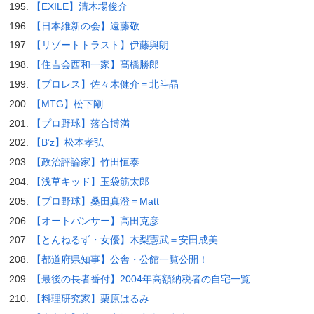
【EXILE】清木場俊介
【日本維新の会】遠藤敬
【リゾートトラスト】伊藤與朗
【住吉会西和一家】髙橋勝郎
【プロレス】佐々木健介＝北斗晶
【MTG】松下剛
【プロ野球】落合博満
【B’z】松本孝弘
【政治評論家】竹田恒泰
【浅草キッド】玉袋筋太郎
【プロ野球】桑田真澄＝Matt
【オートパンサー】高田克彦
【とんねるず・女優】木梨憲武＝安田成美
【都道府県知事】公舎・公館一覧公開！
【最後の長者番付】2004年高額納税者の自宅一覧
【料理研究家】栗原はるみ