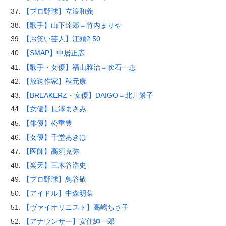
【プロ野球】立浪和義
【歌手】山下達郎＝竹内まりや
【お笑い芸人】江頭2:50
【SMAP】中居正広
【歌手・女優】福山雅治＝吹石一恵
【放送作家】秋元康
【BREAKERZ・女優】DAIGO＝北川景子
【女優】長澤まさみ
【俳優】松重豊
【女優】千堂あきほ
【医師】高須克弥
【楽天】三木谷浩史
【プロ野球】鳥谷敬
【アイドル】中森明菜
【ヴァイオリニスト】高嶋ちさ子
【アナウンサー】安住紳一郎