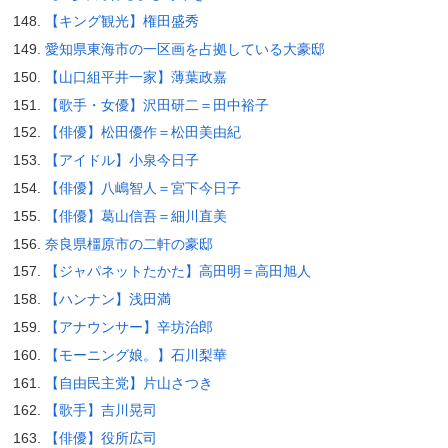
【キング観光】権田盛秀
愛知県東海市の一区画を占拠している大豪邸
【山口組平井一家】薄葉政嘉
【歌手・女優】沢田研二＝田中裕子
【俳優】松田優作＝松田美由紀
【アイドル】小泉今日子
【俳優】八嶋智人＝宮下今日子
【俳優】葛山信吾＝細川直美
奈良県橿原市の二軒の豪邸
【ジャパネットたかた】高田明＝高田旭人
【ハンナン】浅田満
【アナウンサー】辛坊治郎
【モーニング娘。】石川梨華
【自由民主党】片山さつき
【歌手】吉川晃司
【俳優】役所広司