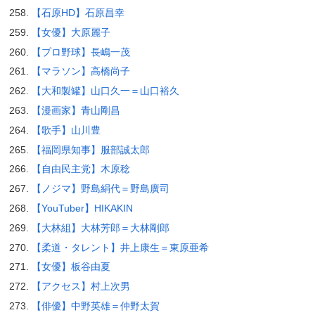
【石原HD】石原昌幸
【女優】大原麗子
【プロ野球】長嶋一茂
【マラソン】高橋尚子
【大和製罐】山口久一＝山口裕久
【漫画家】青山剛昌
【歌手】山川豊
【福岡県知事】服部誠太郎
【自由民主党】木原稔
【ノジマ】野島絹代＝野島廣司
【YouTuber】HIKAKIN
【大林組】大林芳郎＝大林剛郎
【柔道・タレント】井上康生＝東原亜希
【女優】板谷由夏
【アクセス】村上次男
【俳優】中野英雄＝仲野太賀