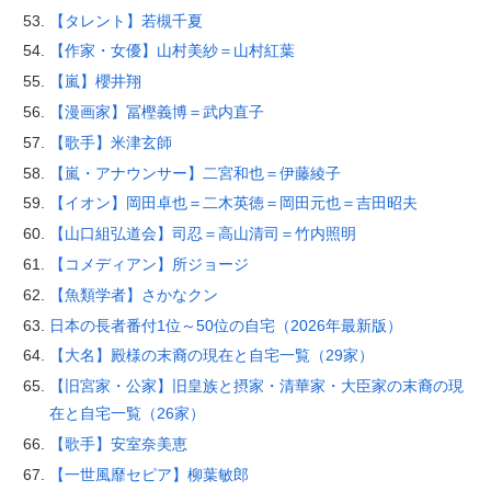
【タレント】若槻千夏
【作家・女優】山村美紗＝山村紅葉
【嵐】櫻井翔
【漫画家】冨樫義博＝武内直子
【歌手】米津玄師
【嵐・アナウンサー】二宮和也＝伊藤綾子
【イオン】岡田卓也＝二木英徳＝岡田元也＝吉田昭夫
【山口組弘道会】司忍＝高山清司＝竹内照明
【コメディアン】所ジョージ
【魚類学者】さかなクン
日本の長者番付1位～50位の自宅（2026年最新版）
【大名】殿様の末裔の現在と自宅一覧（29家）
【旧宮家・公家】旧皇族と摂家・清華家・大臣家の末裔の現
在と自宅一覧（26家）
【歌手】安室奈美恵
【一世風靡セピア】柳葉敏郎