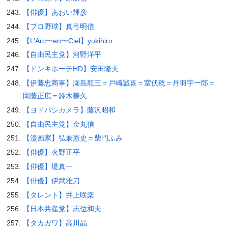
【俳優】あおい輝彦
【プロ野球】真弓明信
【L’Arc〜en〜Ciel】yukihiro
【自由民主党】河野洋平
【ドンキホーテHD】安田隆夫
【伊藤忠商事】瀬島龍三＝戸崎誠喜＝室伏稔＝丹羽宇一郎＝
岡藤正広＝鈴木善久
【ヨドバシカメラ】藤沢昭和
【自由民主党】金丸信
【漫画家】弘兼憲史＝柴門ふみ
【俳優】火野正平
【俳優】堤真一
【俳優】伊武雅刀
【タレント】井上咲楽
【日本共産党】志位和夫
【タカガワ】高川晶