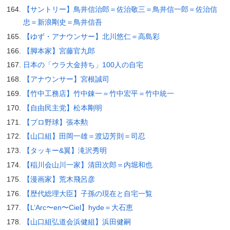
【サントリー】鳥井信治郎＝佐治敬三＝鳥井信一郎＝佐治信
忠＝新浪剛史＝鳥井信吾
【ゆず・アナウンサー】北川悠仁＝高島彩
【脚本家】宮藤官九郎
日本の「ウラ大金持ち」100人の自宅
【アナウンサー】宮根誠司
【竹中工務店】竹中錬一＝竹中宏平＝竹中統一
【自由民主党】松本剛明
【プロ野球】張本勲
【山口組】田岡一雄＝渡辺芳則＝司忍
【タッキー&翼】滝沢秀明
【稲川会山川一家】清田次郎＝内堀和也
【漫画家】荒木飛呂彦
【歴代総理大臣】子孫の現在と自宅一覧
【L’Arc〜en〜Ciel】hyde＝大石恵
【山口組弘道会浜健組】浜田健嗣