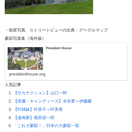
・衛星写真、ストリートビューの出典：グーグルマップ
豪邸写真集（海外版）
President House
presidenthouse.org
人気記事
【サカナクション】山口一郎
【俳優・キャンディーズ】水谷豊＝伊藤蘭
【叶姉妹】叶恭子＝叶美香
【漫画家】尾田栄一郎
「これぞ豪邸！」日本の大豪邸一覧