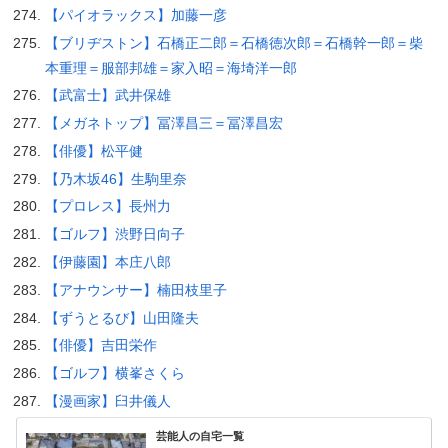
【パイオラックス】加藤一彦
【ブリヂストン】石橋正二郎＝石橋徳次郎＝石橋幹一郎＝柴
本重理＝服部邦雄＝家入昭＝海埼洋一郎
【武富士】武井保雄
【メガネトップ】冨澤昌三＝冨澤昌宏
【俳優】松平健
【乃木坂46】生駒里奈
【プロレス】長州力
【ゴルフ】渋野日向子
【伊藤園】本庄八郎
【アナウンサー】楠田枝里子
【ずうとるび】山田隆夫
【俳優】吉田栄作
【ゴルフ】横峯さくら
【漫画家】臼井儀人
芸能人の自宅一覧