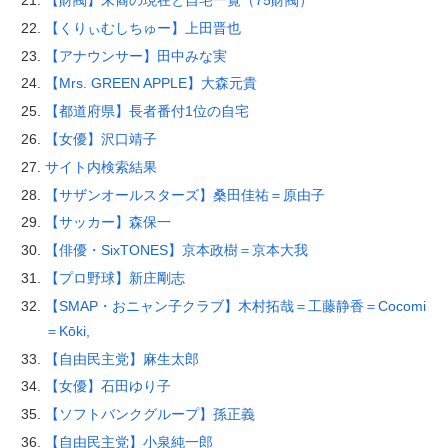
【財閥】末裔の現在と自宅一覧（75財閥）
【くりぃむしちゅー】上田晋也
【アナウンサー】田中みな実
【Mrs. GREEN APPLE】大森元貴
【都道府県】長者番付1位の自宅
【女優】沢口靖子
サイト内検索結果
【サザンオールスターズ】桑田佳祐＝原由子
【サッカー】森保一
【俳優・SixTONES】京本政樹＝京本大我
【プロ野球】新庄剛志
【SMAP・おニャン子クラブ】木村拓哉＝工藤静香＝Cocomi
＝Kōki,
【自由民主党】麻生太郎
【女優】石田ゆり子
【ソフトバンクグループ】孫正義
【自由民主党】小泉純一郎