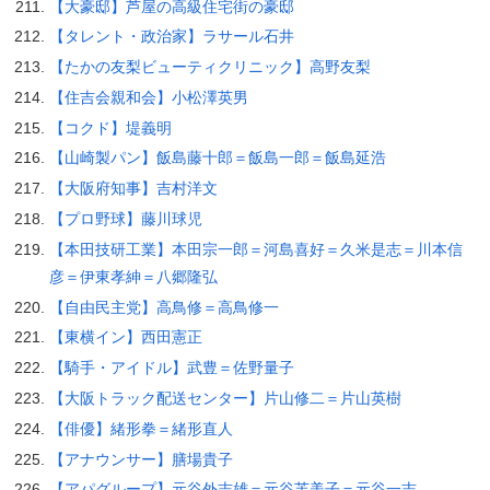
【大豪邸】芦屋の高級住宅街の豪邸
【タレント・政治家】ラサール石井
【たかの友梨ビューティクリニック】高野友梨
【住吉会親和会】小松澤英男
【コクド】堤義明
【山崎製パン】飯島藤十郎＝飯島一郎＝飯島延浩
【大阪府知事】吉村洋文
【プロ野球】藤川球児
【本田技研工業】本田宗一郎＝河島喜好＝久米是志＝川本信
彦＝伊東孝紳＝八郷隆弘
【自由民主党】高鳥修＝高鳥修一
【東横イン】西田憲正
【騎手・アイドル】武豊＝佐野量子
【大阪トラック配送センター】片山修二＝片山英樹
【俳優】緒形拳＝緒形直人
【アナウンサー】膳場貴子
【アパグループ】元谷外志雄＝元谷芙美子＝元谷一志