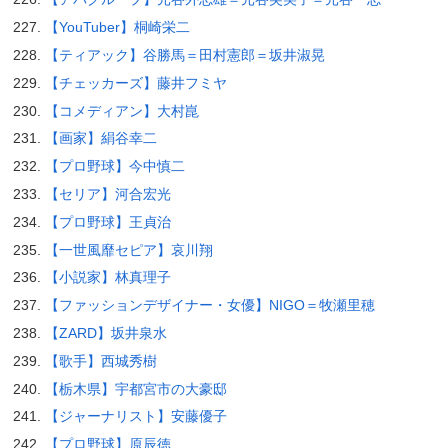
【YouTuber】桐崎栄二
【ティアック】谷勝馬＝田村憲郎＝坂井淑晃
【チェッカーズ】藤井フミヤ
【コメディアン】大村崑
【画家】絹谷幸二
【プロ野球】今中慎二
【セリア】河合宏光
【プロ野球】王貞治
【一世風靡セピア】哀川翔
【小説家】林真理子
【ファッションデザイナー・女優】NIGO＝牧瀬里穂
【ZARD】坂井泉水
【歌手】西城秀樹
【栃木県】宇都宮市の大豪邸
【ジャーナリスト】安藤優子
【プロ野球】原辰徳