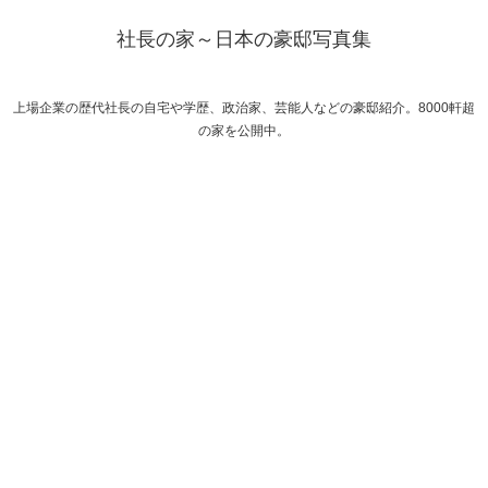
社長の家～日本の豪邸写真集
上場企業の歴代社長の自宅や学歴、政治家、芸能人などの豪邸紹介。8000軒超
の家を公開中。