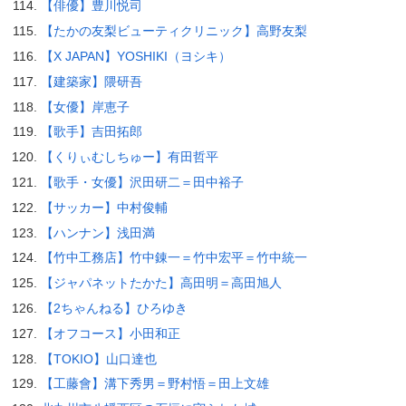
【俳優】豊川悦司
【たかの友梨ビューティクリニック】高野友梨
【X JAPAN】YOSHIKI（ヨシキ）
【建築家】隈研吾
【女優】岸恵子
【歌手】吉田拓郎
【くりぃむしちゅー】有田哲平
【歌手・女優】沢田研二＝田中裕子
【サッカー】中村俊輔
【ハンナン】浅田満
【竹中工務店】竹中錬一＝竹中宏平＝竹中統一
【ジャパネットたかた】高田明＝高田旭人
【2ちゃんねる】ひろゆき
【オフコース】小田和正
【TOKIO】山口達也
【工藤會】溝下秀男＝野村悟＝田上文雄