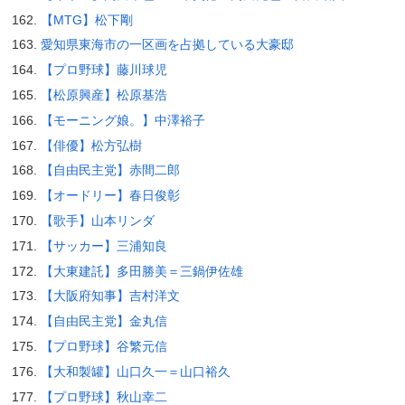
【MTG】松下剛
愛知県東海市の一区画を占拠している大豪邸
【プロ野球】藤川球児
【松原興産】松原基浩
【モーニング娘。】中澤裕子
【俳優】松方弘樹
【自由民主党】赤間二郎
【オードリー】春日俊彰
【歌手】山本リンダ
【サッカー】三浦知良
【大東建託】多田勝美＝三鍋伊佐雄
【大阪府知事】吉村洋文
【自由民主党】金丸信
【プロ野球】谷繁元信
【大和製罐】山口久一＝山口裕久
【プロ野球】秋山幸二