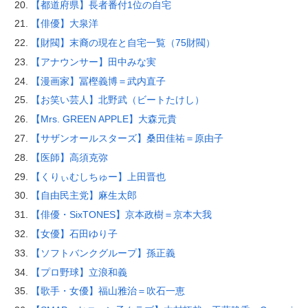
【都道府県】長者番付1位の自宅
【俳優】大泉洋
【財閥】末裔の現在と自宅一覧（75財閥）
【アナウンサー】田中みな実
【漫画家】冨樫義博＝武内直子
【お笑い芸人】北野武（ビートたけし）
【Mrs. GREEN APPLE】大森元貴
【サザンオールスターズ】桑田佳祐＝原由子
【医師】高須克弥
【くりぃむしちゅー】上田晋也
【自由民主党】麻生太郎
【俳優・SixTONES】京本政樹＝京本大我
【女優】石田ゆり子
【ソフトバンクグループ】孫正義
【プロ野球】立浪和義
【歌手・女優】福山雅治＝吹石一恵