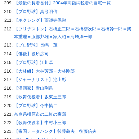
【最後の長者番付】2004年高額納税者の自宅一覧
【プロ野球】真弓明信
【ボクシング】薬師寺保栄
【ブリヂストン】石橋正二郎＝石橋徳次郎＝石橋幹一郎＝柴
本重理＝服部邦雄＝家入昭＝海埼洋一郎
【プロ野球】長嶋一茂
【俳優】役所広司
【プロ野球】江川卓
【大林組】大林芳郎＝大林剛郎
【ジャーナリスト】池上彰
【漫画家】青山剛昌
【歌舞伎役者】坂東玉三郎
【プロ野球】今中慎二
奈良県橿原市の二軒の豪邸
【歌舞伎役者】中村小三郎
【帝国データバンク】後藤義夫＝後藤信夫