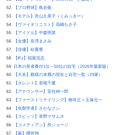
【プロ野球】鳥谷敬
【モデル】舟山久美子（くみっきー）
【ヴァイオリニスト】高嶋ちさ子
【アイドル】中森明菜
【女優】長澤まさみ
【俳優】松重豊
【B’z】稲葉浩志
日本の長者番付1位～50位の自宅（2026年最新版）
【大名】殿様の末裔の現在と自宅一覧（29家）
【タレント】若槻千夏
【アナウンサー】安住紳一郎
【ファーストリテイリング】柳井正＝玉塚元一
【魚類学者】さかなクン
【スピッツ】草野マサムネ
【コメディアン】所ジョージ
【嵐】櫻井翔