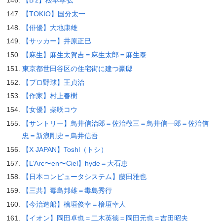
【TOKIO】国分太一
【俳優】大地康雄
【サッカー】井原正巳
【麻生】麻生太賀吉＝麻生太郎＝麻生泰
東京都世田谷区の住宅街に建つ豪邸
【プロ野球】王貞治
【作家】村上春樹
【女優】柴咲コウ
【サントリー】鳥井信治郎＝佐治敬三＝鳥井信一郎＝佐治信
忠＝新浪剛史＝鳥井信吾
【X JAPAN】Toshl（トシ）
【L’Arc〜en〜Ciel】hyde＝大石恵
【日本コンピュータシステム】藤田雅也
【三共】毒島邦雄＝毒島秀行
【今治造船】檜垣俊幸＝檜垣幸人
【イオン】岡田卓也＝二木英徳＝岡田元也＝吉田昭夫