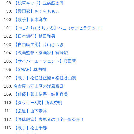
【浅草キッド】玉袋筋太郎
【漫画家】さくらももこ
【歌手】倉木麻衣
【ぺこ&りゅうちぇる】ぺこ（オクヒラテツコ）
【日本銀行】植田和男
【自由民主党】片山さつき
【映画監督・漫画家】宮崎駿
【サイバーエージェント】藤田晋
【SMAP】草彅剛
【歌手】松任谷正隆＝松任谷由実
名古屋市守山区の洋風豪邸
【俳優】葛山信吾＝細川直美
【タッキー&翼】滝沢秀明
【柔道】山下泰裕
【野球殿堂】表彰者の自宅一覧公開！
【歌手】松山千春