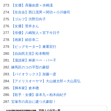
【女優】斉藤由貴＝水嶋凜
【住吉会】西口茂男＝関功＝小川修司
【ゴルフ】渋野日向子
【女優】菅井きん
【俳優】八嶋智人＝宮下今日子
【画家】絹谷幸二
【ビッグモーター】兼重宏行
【自由民主党】松本剛明
【漫談家】林家ペー・パー子
練馬区のコの字型の豪邸
【パイオラックス】加藤一彦
【アイリスオーヤマ】大山健太郎＝大山晃弘
【脚本家】倉本聰
【歌手・女優】坂本九＝柏木由紀子
宝塚市の高台に建つ大豪邸！
芸能人の自宅一覧