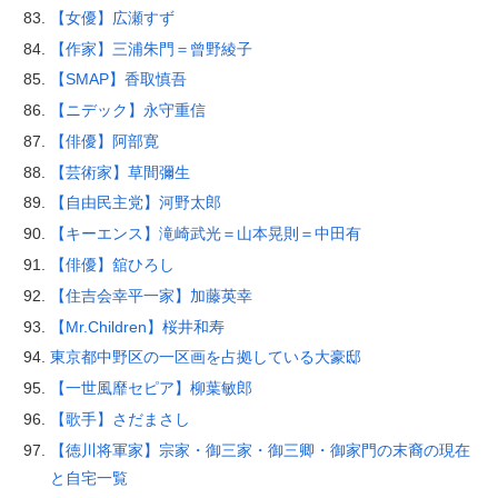
【女優】広瀬すず
【作家】三浦朱門＝曾野綾子
【SMAP】香取慎吾
【ニデック】永守重信
【俳優】阿部寛
【芸術家】草間彌生
【自由民主党】河野太郎
【キーエンス】滝崎武光＝山本晃則＝中田有
【俳優】舘ひろし
【住吉会幸平一家】加藤英幸
【Mr.Children】桜井和寿
東京都中野区の一区画を占拠している大豪邸
【一世風靡セピア】柳葉敏郎
【歌手】さだまさし
【徳川将軍家】宗家・御三家・御三卿・御家門の末裔の現在
と自宅一覧