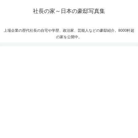
社長の家～日本の豪邸写真集
上場企業の歴代社長の自宅や学歴、政治家、芸能人などの豪邸紹介。8000軒超
の家を公開中。