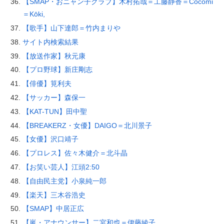
【SMAP・おニャン子クラブ】木村拓哉＝工藤静香＝Cocomi
＝Kōki,
【歌手】山下達郎＝竹内まりや
サイト内検索結果
【放送作家】秋元康
【プロ野球】新庄剛志
【俳優】筧利夫
【サッカー】森保一
【KAT-TUN】田中聖
【BREAKERZ・女優】DAIGO＝北川景子
【女優】沢口靖子
【プロレス】佐々木健介＝北斗晶
【お笑い芸人】江頭2:50
【自由民主党】小泉純一郎
【楽天】三木谷浩史
【SMAP】中居正広
【嵐・アナウンサー】二宮和也＝伊藤綾子