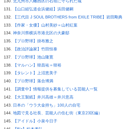
北九州市八幡西区の石垣に守られた城
【山口組弘道会浜健組】浜田健嗣
【三代目 J SOUL BROTHERS from EXILE TRIBE】岩田剛典
【作家・女優】山村美紗＝山村紅葉
神奈川県横浜市港北区の大豪邸
【プロ野球】掛布雅之
【政治評論家】竹田恒泰
【プロ野球】池山隆寛
【マルハン】韓昌祐＝韓裕
【タレント】上沼恵美子
【プロ野球】落合博満
【調査中】情報提供を募集している芸能人一覧
【大王製紙】井川高雄＝井川意高
日本の「ウラ大金持ち」100人の自宅
地図で見る社長、芸能人の住む街（東京23区編）
【アイドル】小泉今日子
【B’z】松本孝弘