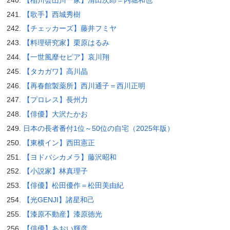
【歌手】西城秀樹
【チェッカーズ】藤井フミヤ
【料理研究家】栗原はるみ
【一世風靡セピア】哀川翔
【タカガワ】高川晶
【再春館製薬所】西川通子＝西川正明
【プロレス】長州力
【俳優】大沢たかお
日本の長者番付1位～50位の自宅（2025年版）
【東横イン】西田憲正
【ヨドバシカメラ】藤沢昭和
【小説家】林真理子
【俳優】松田優作＝松田美由紀
【光GENJI】諸星和己
【漆原不動産】漆原徳光
【俳優】あおい輝彦