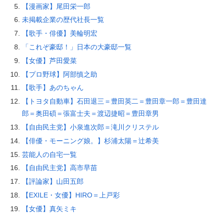
【漫画家】尾田栄一郎
未掲載企業の歴代社長一覧
【歌手・俳優】美輪明宏
「これぞ豪邸！」日本の大豪邸一覧
【女優】芦田愛菜
【プロ野球】阿部慎之助
【歌手】あのちゃん
【トヨタ自動車】石田退三＝豊田英二＝豊田章一郎＝豊田達
郎＝奥田碩＝張富士夫＝渡辺捷昭＝豊田章男
【自由民主党】小泉進次郎＝滝川クリステル
【俳優・モーニング娘。】杉浦太陽＝辻希美
芸能人の自宅一覧
【自由民主党】高市早苗
【評論家】山田五郎
【EXILE・女優】HIRO＝上戸彩
【女優】真矢ミキ