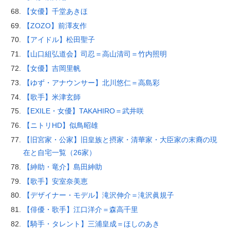
【女優】千堂あきほ
【ZOZO】前澤友作
【アイドル】松田聖子
【山口組弘道会】司忍＝高山清司＝竹内照明
【女優】吉岡里帆
【ゆず・アナウンサー】北川悠仁＝高島彩
【歌手】米津玄師
【EXILE・女優】TAKAHIRO＝武井咲
【ニトリHD】似鳥昭雄
【旧宮家・公家】旧皇族と摂家・清華家・大臣家の末裔の現
在と自宅一覧（26家）
【紳助・竜介】島田紳助
【歌手】安室奈美恵
【デザイナー・モデル】滝沢伸介＝滝沢眞規子
【俳優・歌手】江口洋介＝森高千里
【騎手・タレント】三浦皇成＝ほしのあき