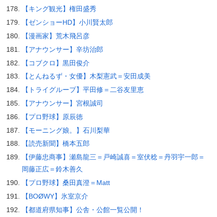
【キング観光】権田盛秀
【ゼンショーHD】小川賢太郎
【漫画家】荒木飛呂彦
【アナウンサー】辛坊治郎
【コブクロ】黒田俊介
【とんねるず・女優】木梨憲武＝安田成美
【トライグループ】平田修＝二谷友里恵
【アナウンサー】宮根誠司
【プロ野球】原辰徳
【モーニング娘。】石川梨華
【読売新聞】橋本五郎
【伊藤忠商事】瀬島龍三＝戸崎誠喜＝室伏稔＝丹羽宇一郎＝
岡藤正広＝鈴木善久
【プロ野球】桑田真澄＝Matt
【BOØWY】氷室京介
【都道府県知事】公舎・公館一覧公開！