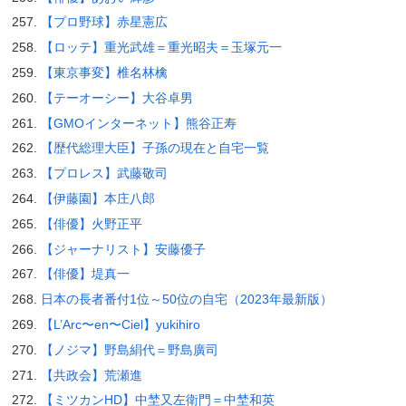
【プロ野球】赤星憲広
【ロッテ】重光武雄＝重光昭夫＝玉塚元一
【東京事変】椎名林檎
【テーオーシー】大谷卓男
【GMOインターネット】熊谷正寿
【歴代総理大臣】子孫の現在と自宅一覧
【プロレス】武藤敬司
【伊藤園】本庄八郎
【俳優】火野正平
【ジャーナリスト】安藤優子
【俳優】堤真一
日本の長者番付1位～50位の自宅（2023年最新版）
【L’Arc〜en〜Ciel】yukihiro
【ノジマ】野島絹代＝野島廣司
【共政会】荒瀬進
【ミツカンHD】中埜又左衛門＝中埜和英