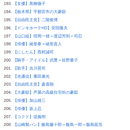
【女優】黒柳徹子
【栃木県】宇都宮市の大豪邸
【自由民主党】二階俊博
【ドンキホーテHD】安田隆夫
【山口組】田岡一雄＝渡辺芳則＝司忍
【俳優】緒形拳＝緒形直人
【にしたん】西村誠司
【騎手・アイドル】武豊＝佐野量子
【歌手】吉川晃司
【光通信】重田康光
【自由民主党】森喜朗
【大豪邸】芦屋の高級住宅街の豪邸
【俳優】加山雄三
【俳優】坂上忍
【コクド】堤義明
【山崎製パン】飯島藤十郎＝飯島一郎＝飯島延浩