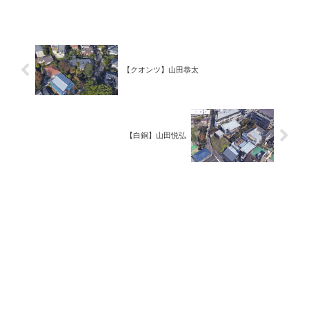
【クオンツ】山田恭太
【白銅】山田悦弘