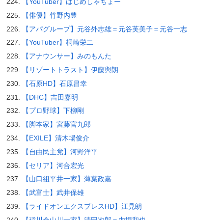
【YouTuber】はじめしゃちょー
【俳優】竹野内豊
【アパグループ】元谷外志雄＝元谷芙美子＝元谷一志
【YouTuber】桐崎栄二
【アナウンサー】みのもんた
【リゾートトラスト】伊藤與朗
【石原HD】石原昌幸
【DHC】吉田嘉明
【プロ野球】下柳剛
【脚本家】宮藤官九郎
【EXILE】清木場俊介
【自由民主党】河野洋平
【セリア】河合宏光
【山口組平井一家】薄葉政嘉
【武富士】武井保雄
【ライドオンエクスプレスHD】江見朗
【稲川会山川一家】清田次郎＝内堀和也