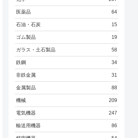
医薬品
64
石油・石炭
15
ゴム製品
19
ガラス・土石製品
58
鉄鋼
34
非鉄金属
31
金属製品
88
機械
209
電気機器
247
輸送用機器
86