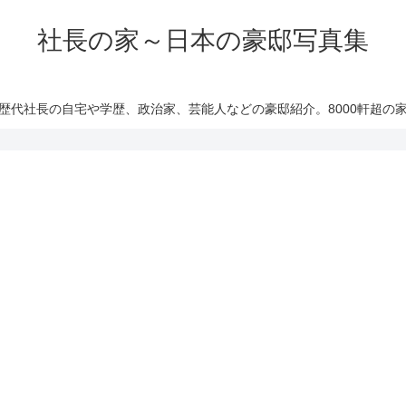
社長の家～日本の豪邸写真集
歴代社長の自宅や学歴、政治家、芸能人などの豪邸紹介。8000軒超の