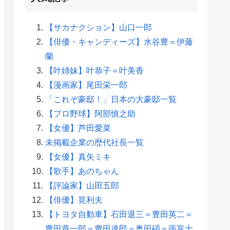
【サカナクション】山口一郎
【俳優・キャンディーズ】水谷豊＝伊藤
蘭
【叶姉妹】叶恭子＝叶美香
【漫画家】尾田栄一郎
「これぞ豪邸！」日本の大豪邸一覧
【プロ野球】阿部慎之助
【女優】芦田愛菜
未掲載企業の歴代社長一覧
【女優】真矢ミキ
【歌手】あのちゃん
【評論家】山田五郎
【俳優】筧利夫
【トヨタ自動車】石田退三＝豊田英二＝
豊田章一郎＝豊田達郎＝奥田碩＝張富士