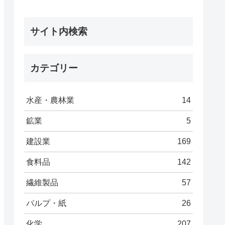
サイト内検索
カテゴリー
水産・農林業
14
鉱業
5
建設業
169
食料品
142
繊維製品
57
パルプ・紙
26
化学
207