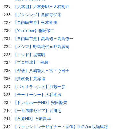
【大林組】大林芳郎＝大林剛郎
【ボクシング】薬師寺保栄
【自由民主党】松本剛明
【YouTuber】桐崎栄二
【自由民主党】高鳥修＝高鳥修一
【ノジマ】野島絹代＝野島廣司
【コクド】堤義明
【プロ野球】下柳剛
【俳優】八嶋智人＝宮下今日子
【共政会】荒瀬進
【パイオラックス】加藤一彦
【テーオーシー】大谷卓男
【ドンキホーテHD】安田隆夫
【一世風靡セピア】哀川翔
【石原HD】石原昌幸
【ファッションデザイナー・女優】NIGO＝牧瀬里穂