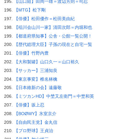
【山口組】田岡一雄＝渡辺芳則＝司忍
【MTG】松下剛
【俳優】松田優作＝松田美由紀
【稲川会山川一家】清田次郎＝内堀和也
【都道府県知事】公舎・公館一覧公開！
【歴代総理大臣】子孫の現在と自宅一覧
【俳優】竹野内豊
【大和製罐】山口久一＝山口裕久
【サッカー】三浦知良
【東京事変】椎名林檎
【日本維新の会】遠藤敬
【ミツカンHD】中埜又左衛門＝中埜和英
【俳優】坂上忍
【BOØWY】氷室京介
【自由民主党】金丸信
【プロ野球】王貞治