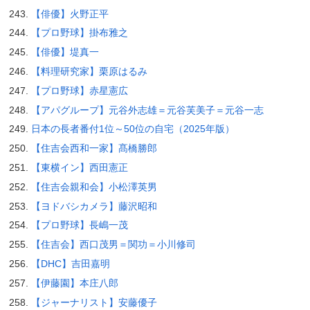
【俳優】火野正平
【プロ野球】掛布雅之
【俳優】堤真一
【料理研究家】栗原はるみ
【プロ野球】赤星憲広
【アパグループ】元谷外志雄＝元谷芙美子＝元谷一志
日本の長者番付1位～50位の自宅（2025年版）
【住吉会西和一家】髙橋勝郎
【東横イン】西田憲正
【住吉会親和会】小松澤英男
【ヨドバシカメラ】藤沢昭和
【プロ野球】長嶋一茂
【住吉会】西口茂男＝関功＝小川修司
【DHC】吉田嘉明
【伊藤園】本庄八郎
【ジャーナリスト】安藤優子