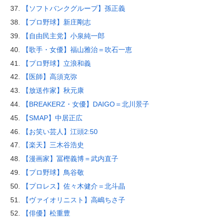
【ソフトバンクグループ】孫正義
【プロ野球】新庄剛志
【自由民主党】小泉純一郎
【歌手・女優】福山雅治＝吹石一恵
【プロ野球】立浪和義
【医師】高須克弥
【放送作家】秋元康
【BREAKERZ・女優】DAIGO＝北川景子
【SMAP】中居正広
【お笑い芸人】江頭2:50
【楽天】三木谷浩史
【漫画家】冨樫義博＝武内直子
【プロ野球】鳥谷敬
【プロレス】佐々木健介＝北斗晶
【ヴァイオリニスト】高嶋ちさ子
【俳優】松重豊