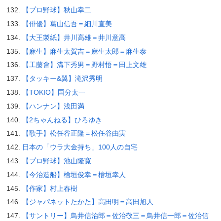
【プロ野球】秋山幸二
【俳優】葛山信吾＝細川直美
【大王製紙】井川高雄＝井川意高
【麻生】麻生太賀吉＝麻生太郎＝麻生泰
【工藤會】溝下秀男＝野村悟＝田上文雄
【タッキー&翼】滝沢秀明
【TOKIO】国分太一
【ハンナン】浅田満
【2ちゃんねる】ひろゆき
【歌手】松任谷正隆＝松任谷由実
日本の「ウラ大金持ち」100人の自宅
【プロ野球】池山隆寛
【今治造船】檜垣俊幸＝檜垣幸人
【作家】村上春樹
【ジャパネットたかた】高田明＝高田旭人
【サントリー】鳥井信治郎＝佐治敬三＝鳥井信一郎＝佐治信