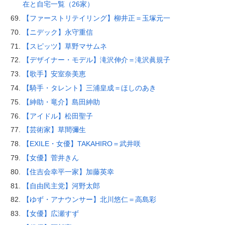
在と自宅一覧（26家）
【ファーストリテイリング】柳井正＝玉塚元一
【ニデック】永守重信
【スピッツ】草野マサムネ
【デザイナー・モデル】滝沢伸介＝滝沢眞規子
【歌手】安室奈美恵
【騎手・タレント】三浦皇成＝ほしのあき
【紳助・竜介】島田紳助
【アイドル】松田聖子
【芸術家】草間彌生
【EXILE・女優】TAKAHIRO＝武井咲
【女優】菅井きん
【住吉会幸平一家】加藤英幸
【自由民主党】河野太郎
【ゆず・アナウンサー】北川悠仁＝高島彩
【女優】広瀬すず