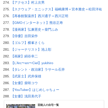
【アクセス】村上次男
【スクウェア・エニックス】福嶋康博＝宮本雅史＝松田洋祐
【再春館製薬所】西川通子＝西川正明
【GMOインターネット】熊谷正寿
【漫画家】弘兼憲史＝柴門ふみ
【俳優】吉田栄作
【ゴルフ】横峯さくら
【ジャーナリスト】池上彰
【画家】絹谷幸二
【L’Arc〜en〜Ciel】yukihiro
【タレント・政治家】ラサール石井
【武富士】武井保雄
【女優】柴咲コウ
【YouTuber】はじめしゃちょー
【女優】浅田美代子
芸能人の自宅一覧