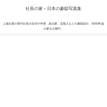
社長の家～日本の豪邸写真集
上場企業の歴代社長の自宅や学歴、政治家、芸能人などの豪邸紹介。8000軒超
の家を公開中。