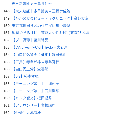
忠＝新浪剛史＝鳥井信吾
【大東建託】多田勝美＝三鍋伊佐雄
【たかの友梨ビューティクリニック】高野友梨
東京都世田谷区の住宅街に建つ豪邸
地図で見る社長、芸能人の住む街（東京23区編）
【プロ野球】藤川球児
【L’Arc〜en〜Ciel】hyde＝大石恵
【山口組弘道会浜健組】浜田健嗣
【三共】毒島邦雄＝毒島秀行
【自由民主党】森喜朗
【B’z】松本孝弘
【モーニング娘。】中澤裕子
【モーニング娘。】石川梨華
【キング観光】権田盛秀
【アナウンサー】宮根誠司
【俳優】大地康雄