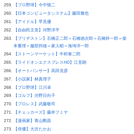
【プロ野球】今中慎二
【日本コンピュータシステム】藤田雅也
【アイドル】早見優
【自由民主党】河野洋平
【ブリヂストン】石橋正二郎＝石橋徳次郎＝石橋幹一郎＝柴
本重理＝服部邦雄＝家入昭＝海埼洋一郎
【ストーンマーケット】中村泰二郎
【ライドオンエクスプレスHD】江見朗
【オートパンサー】高田克彦
【小説家】林真理子
【プロ野球】江川卓
【ゴルフ】渋野日向子
【プロレス】武藤敬司
【チェッカーズ】藤井フミヤ
【漫画家】青山剛昌
【俳優】大沢たかお