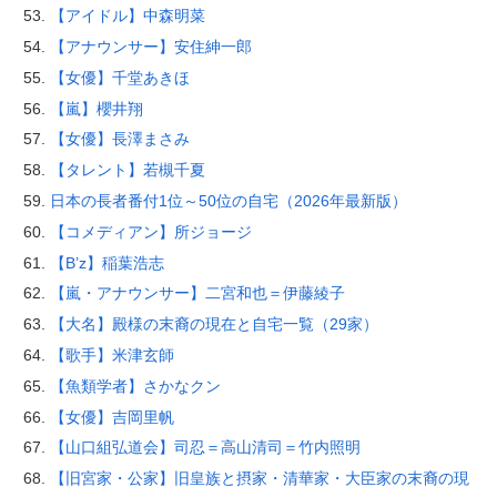
【アイドル】中森明菜
【アナウンサー】安住紳一郎
【女優】千堂あきほ
【嵐】櫻井翔
【女優】長澤まさみ
【タレント】若槻千夏
日本の長者番付1位～50位の自宅（2026年最新版）
【コメディアン】所ジョージ
【B’z】稲葉浩志
【嵐・アナウンサー】二宮和也＝伊藤綾子
【大名】殿様の末裔の現在と自宅一覧（29家）
【歌手】米津玄師
【魚類学者】さかなクン
【女優】吉岡里帆
【山口組弘道会】司忍＝高山清司＝竹内照明
【旧宮家・公家】旧皇族と摂家・清華家・大臣家の末裔の現