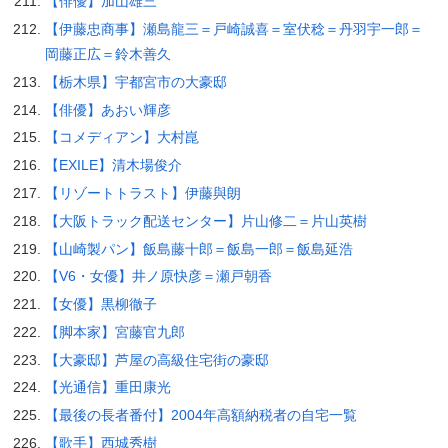
【俳優】加山雄三
【伊藤忠商事】瀬島龍三＝戸崎誠喜＝室伏稔＝丹羽宇一郎＝
岡藤正広＝鈴木善久
【栃木県】宇都宮市の大豪邸
【俳優】あおい輝彦
【コメディアン】大村崑
【EXILE】清木場俊介
【リゾートトラスト】伊藤與朗
【大阪トラック配送センター】片山修二＝片山英樹
【山崎製パン】飯島藤十郎＝飯島一郎＝飯島延浩
【V6・女優】井ノ原快彦＝瀬戸朝香
【女優】黒柳徹子
【脚本家】宮藤官九郎
【大豪邸】芦屋の高級住宅街の豪邸
【光通信】重田康光
【最後の長者番付】2004年高額納税者の自宅一覧
【歌手】西城秀樹