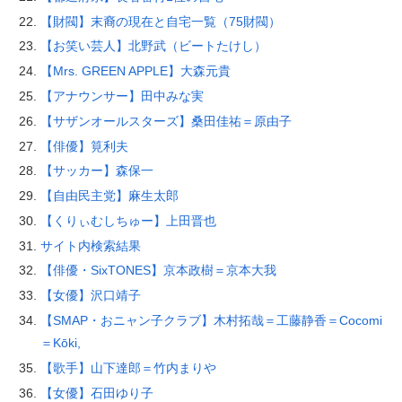
【財閥】末裔の現在と自宅一覧（75財閥）
【お笑い芸人】北野武（ビートたけし）
【Mrs. GREEN APPLE】大森元貴
【アナウンサー】田中みな実
【サザンオールスターズ】桑田佳祐＝原由子
【俳優】筧利夫
【サッカー】森保一
【自由民主党】麻生太郎
【くりぃむしちゅー】上田晋也
サイト内検索結果
【俳優・SixTONES】京本政樹＝京本大我
【女優】沢口靖子
【SMAP・おニャン子クラブ】木村拓哉＝工藤静香＝Cocomi
＝Kōki,
【歌手】山下達郎＝竹内まりや
【女優】石田ゆり子