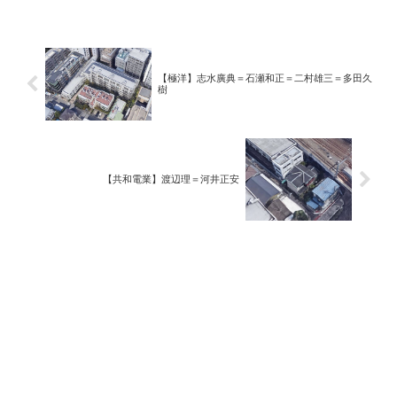
【極洋】志水廣典＝石瀬和正＝二村雄三＝多田久
樹
【共和電業】渡辺理＝河井正安