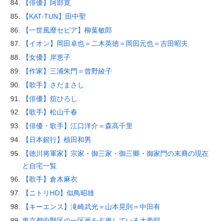
【俳優】阿部寛
【KAT-TUN】田中聖
【一世風靡セピア】柳葉敏郎
【イオン】岡田卓也＝二木英徳＝岡田元也＝吉田昭夫
【女優】岸恵子
【作家】三浦朱門＝曾野綾子
【歌手】さだまさし
【俳優】舘ひろし
【歌手】松山千春
【俳優・歌手】江口洋介＝森高千里
【日本銀行】植田和男
【徳川将軍家】宗家・御三家・御三卿・御家門の末裔の現在
と自宅一覧
【歌手】倉木麻衣
【ニトリHD】似鳥昭雄
【キーエンス】滝崎武光＝山本晃則＝中田有
東京都中野区の一区画を占拠している大豪邸