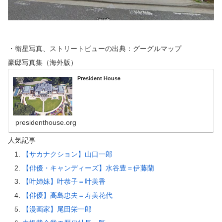
・衛星写真、ストリートビューの出典：グーグルマップ
豪邸写真集（海外版）
President House
presidenthouse.org
人気記事
【サカナクション】山口一郎
【俳優・キャンディーズ】水谷豊＝伊藤蘭
【叶姉妹】叶恭子＝叶美香
【俳優】高島忠夫＝寿美花代
【漫画家】尾田栄一郎