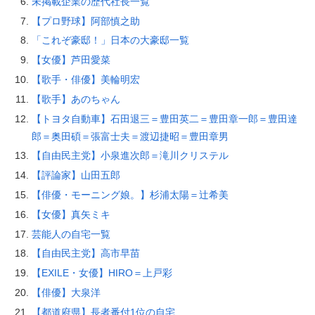
未掲載企業の歴代社長一覧
【プロ野球】阿部慎之助
「これぞ豪邸！」日本の大豪邸一覧
【女優】芦田愛菜
【歌手・俳優】美輪明宏
【歌手】あのちゃん
【トヨタ自動車】石田退三＝豊田英二＝豊田章一郎＝豊田達
郎＝奥田碩＝張富士夫＝渡辺捷昭＝豊田章男
【自由民主党】小泉進次郎＝滝川クリステル
【評論家】山田五郎
【俳優・モーニング娘。】杉浦太陽＝辻希美
【女優】真矢ミキ
芸能人の自宅一覧
【自由民主党】高市早苗
【EXILE・女優】HIRO＝上戸彩
【俳優】大泉洋
【都道府県】長者番付1位の自宅