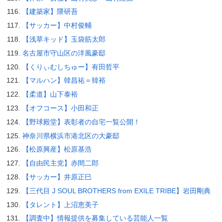
【建築家】隈研吾
【サッカー】中村俊輔
【浅草キッド】玉袋筋太郎
名古屋市守山区の洋風豪邸
【くりぃむしちゅー】有田哲平
【マルハン】韓昌祐＝韓裕
【柔道】山下泰裕
【オフコース】小田和正
【野球殿堂】表彰者の自宅一覧公開！
神奈川県横浜市港北区の大豪邸
【松原興産】松原基浩
【自由民主党】赤間二郎
【サッカー】井原正巳
【三代目 J SOUL BROTHERS from EXILE TRIBE】岩田剛典
【タレント】上沼恵美子
【調査中】情報提供を募集している芸能人一覧