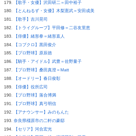
【歌手・女優】沢田研二＝田中裕子
【とんねるず・女優】木梨憲武＝安田成美
【歌手】吉川晃司
【トライグループ】平田修＝二谷友里恵
【俳優】緒形拳＝緒形直人
【コブクロ】黒田俊介
【プロ野球】原辰徳
【騎手・アイドル】武豊＝佐野量子
【プロ野球】桑田真澄＝Matt
【オードリー】春日俊彰
【俳優】役所広司
【プロ野球】落合博満
【プロ野球】真弓明信
【アナウンサー】みのもんた
奈良県橿原市の二軒の豪邸
【セリア】河合宏光