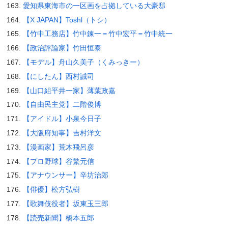
愛知県東海市の一区画を占拠している大豪邸
【X JAPAN】Toshl（トシ）
【竹中工務店】竹中錬一＝竹中宏平＝竹中統一
【政治評論家】竹田恒泰
【モデル】舟山久美子（くみっきー）
【にしたん】西村誠司
【山口組平井一家】薄葉政嘉
【自由民主党】二階俊博
【アイドル】小泉今日子
【大阪府知事】吉村洋文
【漫画家】荒木飛呂彦
【プロ野球】谷繁元信
【アナウンサー】辛坊治郎
【俳優】松方弘樹
【歌舞伎役者】坂東玉三郎
【読売新聞】橋本五郎