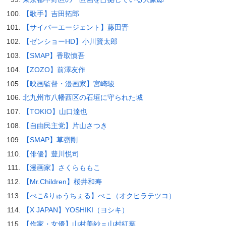
【歌手】吉田拓郎
【サイバーエージェント】藤田晋
【ゼンショーHD】小川賢太郎
【SMAP】香取慎吾
【ZOZO】前澤友作
【映画監督・漫画家】宮崎駿
北九州市八幡西区の石垣に守られた城
【TOKIO】山口達也
【自由民主党】片山さつき
【SMAP】草彅剛
【俳優】豊川悦司
【漫画家】さくらももこ
【Mr.Children】桜井和寿
【ぺこ&りゅうちぇる】ぺこ（オクヒラテツコ）
【X JAPAN】YOSHIKI（ヨシキ）
【作家・女優】山村美紗＝山村紅葉