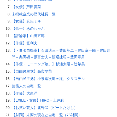
【女優】芦田愛菜
未掲載企業の歴代社長一覧
【女優】真矢ミキ
【歌手】あのちゃん
【評論家】山田五郎
【俳優】筧利夫
【トヨタ自動車】石田退三＝豊田英二＝豊田章一郎＝豊田達
郎＝奥田碩＝張富士夫＝渡辺捷昭＝豊田章男
【俳優・モーニング娘。】杉浦太陽＝辻希美
【自由民主党】高市早苗
【自由民主党】小泉進次郎＝滝川クリステル
芸能人の自宅一覧
【俳優】大泉洋
【EXILE・女優】HIRO＝上戸彩
【お笑い芸人】北野武（ビートたけし）
【財閥】末裔の現在と自宅一覧（75財閥）