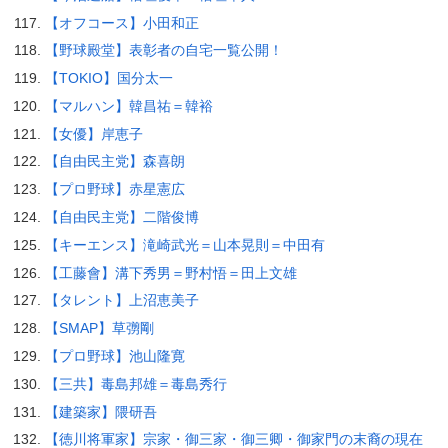
【オフコース】小田和正
【野球殿堂】表彰者の自宅一覧公開！
【TOKIO】国分太一
【マルハン】韓昌祐＝韓裕
【女優】岸恵子
【自由民主党】森喜朗
【プロ野球】赤星憲広
【自由民主党】二階俊博
【キーエンス】滝崎武光＝山本晃則＝中田有
【工藤會】溝下秀男＝野村悟＝田上文雄
【タレント】上沼恵美子
【SMAP】草彅剛
【プロ野球】池山隆寛
【三共】毒島邦雄＝毒島秀行
【建築家】隈研吾
【徳川将軍家】宗家・御三家・御三卿・御家門の末裔の現在