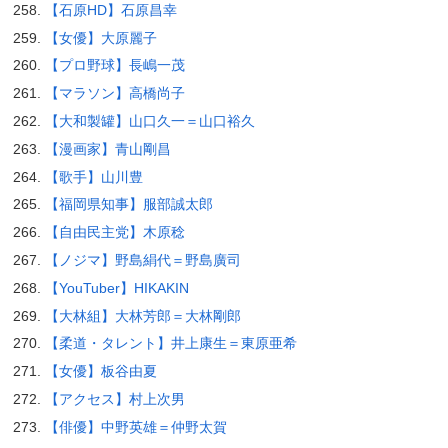
【石原HD】石原昌幸
【女優】大原麗子
【プロ野球】長嶋一茂
【マラソン】高橋尚子
【大和製罐】山口久一＝山口裕久
【漫画家】青山剛昌
【歌手】山川豊
【福岡県知事】服部誠太郎
【自由民主党】木原稔
【ノジマ】野島絹代＝野島廣司
【YouTuber】HIKAKIN
【大林組】大林芳郎＝大林剛郎
【柔道・タレント】井上康生＝東原亜希
【女優】板谷由夏
【アクセス】村上次男
【俳優】中野英雄＝仲野太賀