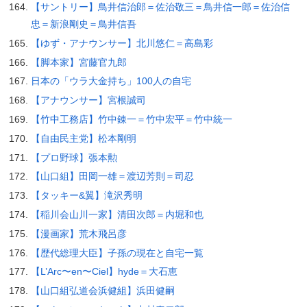
【サントリー】鳥井信治郎＝佐治敬三＝鳥井信一郎＝佐治信
忠＝新浪剛史＝鳥井信吾
【ゆず・アナウンサー】北川悠仁＝高島彩
【脚本家】宮藤官九郎
日本の「ウラ大金持ち」100人の自宅
【アナウンサー】宮根誠司
【竹中工務店】竹中錬一＝竹中宏平＝竹中統一
【自由民主党】松本剛明
【プロ野球】張本勲
【山口組】田岡一雄＝渡辺芳則＝司忍
【タッキー&翼】滝沢秀明
【稲川会山川一家】清田次郎＝内堀和也
【漫画家】荒木飛呂彦
【歴代総理大臣】子孫の現在と自宅一覧
【L’Arc〜en〜Ciel】hyde＝大石恵
【山口組弘道会浜健組】浜田健嗣