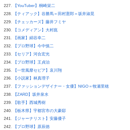
【YouTuber】桐崎栄二
【ティアック】谷勝馬＝田村憲郎＝坂井淑晃
【チェッカーズ】藤井フミヤ
【コメディアン】大村崑
【画家】絹谷幸二
【プロ野球】今中慎二
【セリア】河合宏光
【プロ野球】王貞治
【一世風靡セピア】哀川翔
【小説家】林真理子
【ファッションデザイナー・女優】NIGO＝牧瀬里穂
【ZARD】坂井泉水
【歌手】西城秀樹
【栃木県】宇都宮市の大豪邸
【ジャーナリスト】安藤優子
【プロ野球】原辰徳