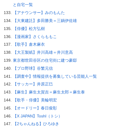
と自宅一覧
【アナウンサー】みのもんた
【大東建託】多田勝美＝三鍋伊佐雄
【俳優】松方弘樹
【漫画家】さくらももこ
【歌手】倉木麻衣
【大王製紙】井川高雄＝井川意高
東京都世田谷区の住宅街に建つ豪邸
【プロ野球】谷繁元信
【調査中】情報提供を募集している芸能人一覧
【サッカー】井原正巳
【麻生】麻生太賀吉＝麻生太郎＝麻生泰
【歌手・俳優】美輪明宏
【オードリー】春日俊彰
【X JAPAN】Toshl（トシ）
【2ちゃんねる】ひろゆき