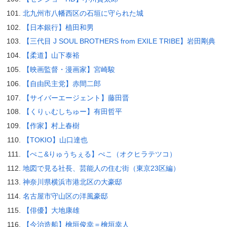
北九州市八幡西区の石垣に守られた城
【日本銀行】植田和男
【三代目 J SOUL BROTHERS from EXILE TRIBE】岩田剛典
【柔道】山下泰裕
【映画監督・漫画家】宮崎駿
【自由民主党】赤間二郎
【サイバーエージェント】藤田晋
【くりぃむしちゅー】有田哲平
【作家】村上春樹
【TOKIO】山口達也
【ぺこ&りゅうちぇる】ぺこ（オクヒラテツコ）
地図で見る社長、芸能人の住む街（東京23区編）
神奈川県横浜市港北区の大豪邸
名古屋市守山区の洋風豪邸
【俳優】大地康雄
【今治造船】檜垣俊幸＝檜垣幸人