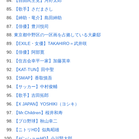
【自由民主党】河野太郎
【歌手】さだまさし
【紳助・竜介】島田紳助
【俳優】豊川悦司
東京都中野区の一区画を占拠している大豪邸
【EXILE・女優】TAKAHIRO＝武井咲
【俳優】阿部寛
【住吉会幸平一家】加藤英幸
【KAT-TUN】田中聖
【SMAP】香取慎吾
【サッカー】中村俊輔
【歌手】吉田拓郎
【X JAPAN】YOSHIKI（ヨシキ）
【Mr.Children】桜井和寿
【プロ野球】秋山幸二
【ニトリHD】似鳥昭雄
【ゼンショーHD】小川賢太郎