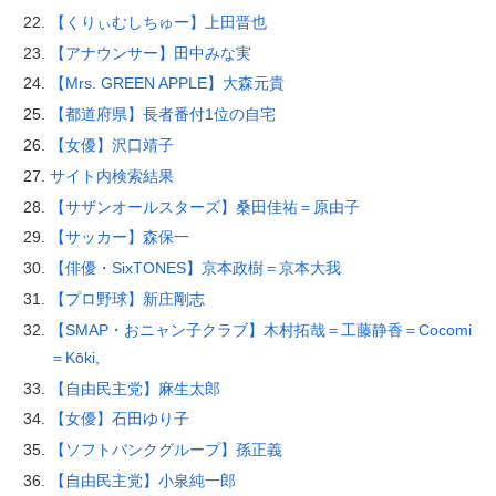
【くりぃむしちゅー】上田晋也
【アナウンサー】田中みな実
【Mrs. GREEN APPLE】大森元貴
【都道府県】長者番付1位の自宅
【女優】沢口靖子
サイト内検索結果
【サザンオールスターズ】桑田佳祐＝原由子
【サッカー】森保一
【俳優・SixTONES】京本政樹＝京本大我
【プロ野球】新庄剛志
【SMAP・おニャン子クラブ】木村拓哉＝工藤静香＝Cocomi
＝Kōki,
【自由民主党】麻生太郎
【女優】石田ゆり子
【ソフトバンクグループ】孫正義
【自由民主党】小泉純一郎