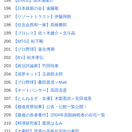
【EXILE】清木場俊介
【日本維新の会】遠藤敬
【リゾートトラスト】伊藤與朗
【住吉会西和一家】髙橋勝郎
【プロレス】佐々木健介＝北斗晶
【MTG】松下剛
【プロ野球】落合博満
【B’z】松本孝弘
【政治評論家】竹田恒泰
【浅草キッド】玉袋筋太郎
【プロ野球】桑田真澄＝Matt
【オートパンサー】高田克彦
【とんねるず・女優】木梨憲武＝安田成美
【都道府県知事】公舎・公館一覧公開！
【最後の長者番付】2004年高額納税者の自宅一覧
【料理研究家】栗原はるみ
【大豪邸】芦屋の高級住宅街の豪邸