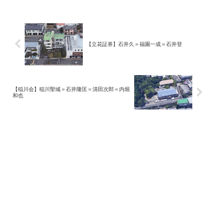
【立花証券】石井久＝福園一成＝石井登
【稲川会】稲川聖城＝石井隆匡＝清田次郎＝内堀
和也