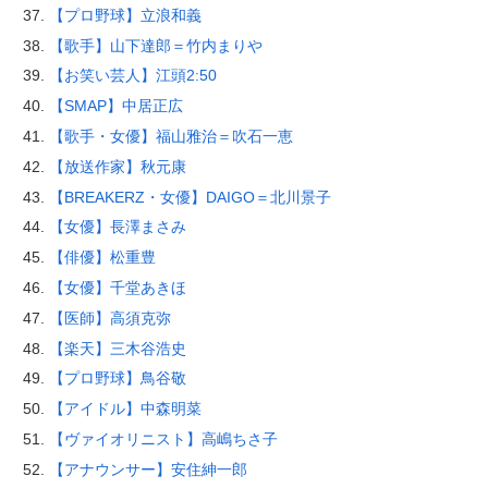
【プロ野球】立浪和義
【歌手】山下達郎＝竹内まりや
【お笑い芸人】江頭2:50
【SMAP】中居正広
【歌手・女優】福山雅治＝吹石一恵
【放送作家】秋元康
【BREAKERZ・女優】DAIGO＝北川景子
【女優】長澤まさみ
【俳優】松重豊
【女優】千堂あきほ
【医師】高須克弥
【楽天】三木谷浩史
【プロ野球】鳥谷敬
【アイドル】中森明菜
【ヴァイオリニスト】高嶋ちさ子
【アナウンサー】安住紳一郎