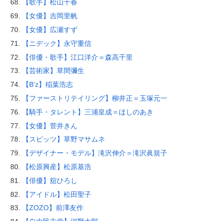
【歌手】松山千春
【女優】吉岡里帆
【女優】広瀬すず
【ニデック】永守重信
【俳優・歌手】江口洋介＝森高千里
【芸術家】草間彌生
【B’z】稲葉浩志
【ファーストリテイリング】柳井正＝玉塚元一
【騎手・タレント】三浦皇成＝ほしのあき
【女優】菅井きん
【スピッツ】草野マサムネ
【デザイナー・モデル】滝沢伸介＝滝沢眞規子
【松原興産】松原基浩
【俳優】舘ひろし
【アイドル】松田聖子
【ZOZO】前澤友作