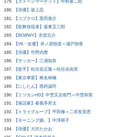
【ストーンマーケット】中村泰二郎
【俳優】坂上忍
【コブクロ】黒田俊介
【歌舞伎役者】坂東玉三郎
【BOØWY】氷室京介
【V6・女優】井ノ原快彦＝瀬戸朝香
【俳優】竹野内豊
【サッカー】三浦知良
【歌手】松任谷正隆＝松任谷由実
【東京事変】椎名林檎
【にしたん】西村誠司
【ミツカンHD】中埜又左衛門＝中埜和英
【落語家】春風亭昇太
【トライグループ】平田修＝二谷友里恵
【モーニング娘。】中澤裕子
【俳優】大沢たかお