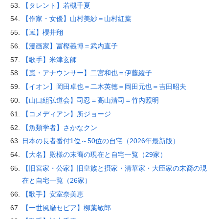
【タレント】若槻千夏
【作家・女優】山村美紗＝山村紅葉
【嵐】櫻井翔
【漫画家】冨樫義博＝武内直子
【歌手】米津玄師
【嵐・アナウンサー】二宮和也＝伊藤綾子
【イオン】岡田卓也＝二木英徳＝岡田元也＝吉田昭夫
【山口組弘道会】司忍＝高山清司＝竹内照明
【コメディアン】所ジョージ
【魚類学者】さかなクン
日本の長者番付1位～50位の自宅（2026年最新版）
【大名】殿様の末裔の現在と自宅一覧（29家）
【旧宮家・公家】旧皇族と摂家・清華家・大臣家の末裔の現
在と自宅一覧（26家）
【歌手】安室奈美恵
【一世風靡セピア】柳葉敏郎