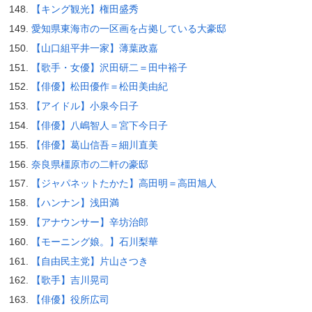
【キング観光】権田盛秀
愛知県東海市の一区画を占拠している大豪邸
【山口組平井一家】薄葉政嘉
【歌手・女優】沢田研二＝田中裕子
【俳優】松田優作＝松田美由紀
【アイドル】小泉今日子
【俳優】八嶋智人＝宮下今日子
【俳優】葛山信吾＝細川直美
奈良県橿原市の二軒の豪邸
【ジャパネットたかた】高田明＝高田旭人
【ハンナン】浅田満
【アナウンサー】辛坊治郎
【モーニング娘。】石川梨華
【自由民主党】片山さつき
【歌手】吉川晃司
【俳優】役所広司