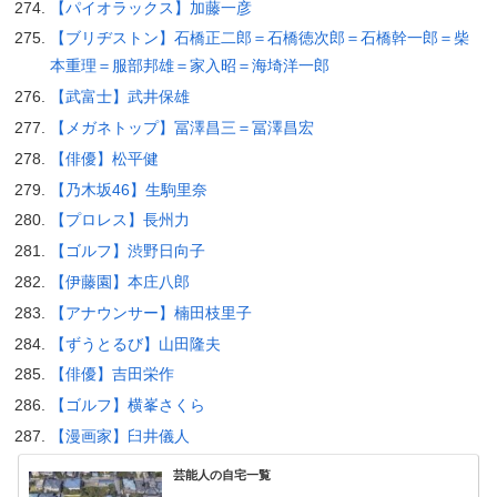
【パイオラックス】加藤一彦
【ブリヂストン】石橋正二郎＝石橋徳次郎＝石橋幹一郎＝柴
本重理＝服部邦雄＝家入昭＝海埼洋一郎
【武富士】武井保雄
【メガネトップ】冨澤昌三＝冨澤昌宏
【俳優】松平健
【乃木坂46】生駒里奈
【プロレス】長州力
【ゴルフ】渋野日向子
【伊藤園】本庄八郎
【アナウンサー】楠田枝里子
【ずうとるび】山田隆夫
【俳優】吉田栄作
【ゴルフ】横峯さくら
【漫画家】臼井儀人
芸能人の自宅一覧