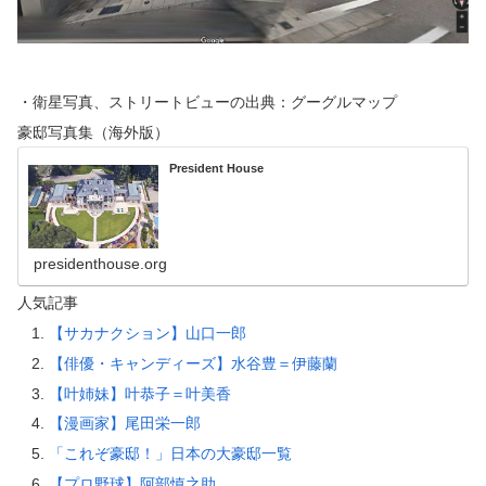
・衛星写真、ストリートビューの出典：グーグルマップ
豪邸写真集（海外版）
President House
presidenthouse.org
人気記事
【サカナクション】山口一郎
【俳優・キャンディーズ】水谷豊＝伊藤蘭
【叶姉妹】叶恭子＝叶美香
【漫画家】尾田栄一郎
「これぞ豪邸！」日本の大豪邸一覧
【プロ野球】阿部慎之助