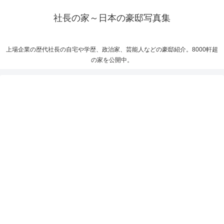
社長の家～日本の豪邸写真集
上場企業の歴代社長の自宅や学歴、政治家、芸能人などの豪邸紹介。8000軒超
の家を公開中。