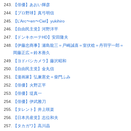
【俳優】あおい輝彦
【プロ野球】真弓明信
【L’Arc〜en〜Ciel】yukihiro
【自由民主党】河野洋平
【ドンキホーテHD】安田隆夫
【伊藤忠商事】瀬島龍三＝戸崎誠喜＝室伏稔＝丹羽宇一郎＝
岡藤正広＝鈴木善久
【ヨドバシカメラ】藤沢昭和
【自由民主党】金丸信
【漫画家】弘兼憲史＝柴門ふみ
【俳優】火野正平
【俳優】堤真一
【俳優】伊武雅刀
【タレント】井上咲楽
【日本共産党】志位和夫
【タカガワ】高川晶