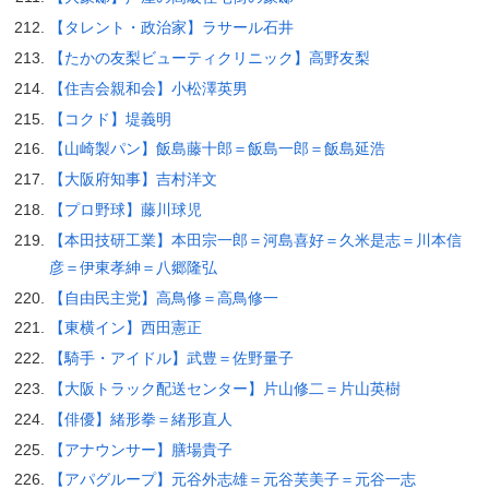
【タレント・政治家】ラサール石井
【たかの友梨ビューティクリニック】高野友梨
【住吉会親和会】小松澤英男
【コクド】堤義明
【山崎製パン】飯島藤十郎＝飯島一郎＝飯島延浩
【大阪府知事】吉村洋文
【プロ野球】藤川球児
【本田技研工業】本田宗一郎＝河島喜好＝久米是志＝川本信
彦＝伊東孝紳＝八郷隆弘
【自由民主党】高鳥修＝高鳥修一
【東横イン】西田憲正
【騎手・アイドル】武豊＝佐野量子
【大阪トラック配送センター】片山修二＝片山英樹
【俳優】緒形拳＝緒形直人
【アナウンサー】膳場貴子
【アパグループ】元谷外志雄＝元谷芙美子＝元谷一志