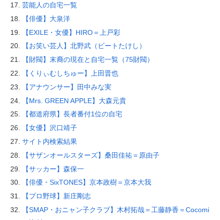
芸能人の自宅一覧
【俳優】大泉洋
【EXILE・女優】HIRO＝上戸彩
【お笑い芸人】北野武（ビートたけし）
【財閥】末裔の現在と自宅一覧（75財閥）
【くりぃむしちゅー】上田晋也
【アナウンサー】田中みな実
【Mrs. GREEN APPLE】大森元貴
【都道府県】長者番付1位の自宅
【女優】沢口靖子
サイト内検索結果
【サザンオールスターズ】桑田佳祐＝原由子
【サッカー】森保一
【俳優・SixTONES】京本政樹＝京本大我
【プロ野球】新庄剛志
【SMAP・おニャン子クラブ】木村拓哉＝工藤静香＝Cocomi