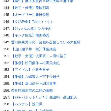
【麻生】麻生太賀吉＝麻生太郎＝麻生泰
【歌手・俳優】美輪明宏
【オードリー】春日俊彰
【X JAPAN】Toshl（トシ）
【2ちゃんねる】ひろゆき
【キング観光】権田盛秀
愛知県東海市の一区画を占拠している大豪邸
【山口組平井一家】薄葉政嘉
【歌手・女優】沢田研二＝田中裕子
【俳優】松田優作＝松田美由紀
【アイドル】小泉今日子
【俳優】八嶋智人＝宮下今日子
【俳優】葛山信吾＝細川直美
奈良県橿原市の二軒の豪邸
【ジャパネットたかた】高田明＝高田旭人
【ハンナン】浅田満