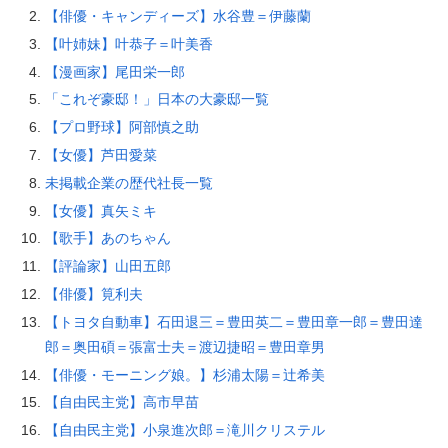
【俳優・キャンディーズ】水谷豊＝伊藤蘭
【叶姉妹】叶恭子＝叶美香
【漫画家】尾田栄一郎
「これぞ豪邸！」日本の大豪邸一覧
【プロ野球】阿部慎之助
【女優】芦田愛菜
未掲載企業の歴代社長一覧
【女優】真矢ミキ
【歌手】あのちゃん
【評論家】山田五郎
【俳優】筧利夫
【トヨタ自動車】石田退三＝豊田英二＝豊田章一郎＝豊田達
郎＝奥田碩＝張富士夫＝渡辺捷昭＝豊田章男
【俳優・モーニング娘。】杉浦太陽＝辻希美
【自由民主党】高市早苗
【自由民主党】小泉進次郎＝滝川クリステル