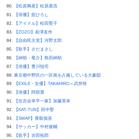
【松原興産】松原基浩
【俳優】舘ひろし
【アイドル】松田聖子
【ZOZO】前澤友作
【自由民主党】河野太郎
【歌手】さだまさし
【紳助・竜介】島田紳助
【俳優】豊川悦司
東京都中野区の一区画を占拠している大豪邸
【EXILE・女優】TAKAHIRO＝武井咲
【俳優】阿部寛
【住吉会幸平一家】加藤英幸
【KAT-TUN】田中聖
【SMAP】香取慎吾
【サッカー】中村俊輔
【歌手】吉田拓郎