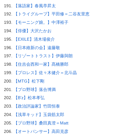
【落語家】春風亭昇太
【トライグループ】平田修＝二谷友里恵
【モーニング娘。】中澤裕子
【俳優】大沢たかお
【EXILE】清木場俊介
【日本維新の会】遠藤敬
【リゾートトラスト】伊藤與朗
【住吉会西和一家】髙橋勝郎
【プロレス】佐々木健介＝北斗晶
【MTG】松下剛
【プロ野球】落合博満
【B’z】松本孝弘
【政治評論家】竹田恒泰
【浅草キッド】玉袋筋太郎
【プロ野球】桑田真澄＝Matt
【オートパンサー】高田克彦