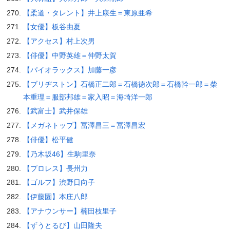
【柔道・タレント】井上康生＝東原亜希
【女優】板谷由夏
【アクセス】村上次男
【俳優】中野英雄＝仲野太賀
【パイオラックス】加藤一彦
【ブリヂストン】石橋正二郎＝石橋徳次郎＝石橋幹一郎＝柴
本重理＝服部邦雄＝家入昭＝海埼洋一郎
【武富士】武井保雄
【メガネトップ】冨澤昌三＝冨澤昌宏
【俳優】松平健
【乃木坂46】生駒里奈
【プロレス】長州力
【ゴルフ】渋野日向子
【伊藤園】本庄八郎
【アナウンサー】楠田枝里子
【ずうとるび】山田隆夫