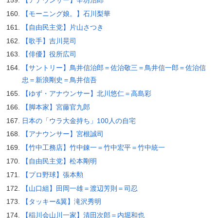
【アナウンサー】辛坊治郎
【モーニング娘。】石川梨華
【自由民主党】片山さつき
【歌手】吉川晃司
【俳優】役所広司
【サントリー】鳥井信治郎＝佐治敬三＝鳥井信一郎＝佐治信
忠＝新浪剛史＝鳥井信吾
【ゆず・アナウンサー】北川悠仁＝高島彩
【脚本家】宮藤官九郎
日本の「ウラ大金持ち」100人の自宅
【アナウンサー】宮根誠司
【竹中工務店】竹中錬一＝竹中宏平＝竹中統一
【自由民主党】松本剛明
【プロ野球】張本勲
【山口組】田岡一雄＝渡辺芳則＝司忍
【タッキー&翼】滝沢秀明
【稲川会山川一家】清田次郎＝内堀和也