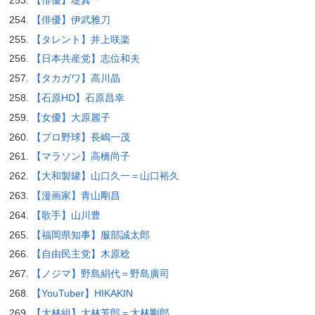
【俳優】堤真一
【俳優】伊武雅刀
【タレント】井上咲楽
【日本共産党】志位和夫
【タカガワ】高川晶
【石原HD】石原昌幸
【女優】大原麗子
【プロ野球】長嶋一茂
【マラソン】高橋尚子
【大和製罐】山口久一＝山口裕久
【漫画家】青山剛昌
【歌手】山川豊
【福岡県知事】服部誠太郎
【自由民主党】木原稔
【ノジマ】野島絹代＝野島廣司
【YouTuber】HIKAKIN
【大林組】大林芳郎＝大林剛郎