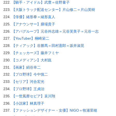
【騎手・アイドル】武豊＝佐野量子
【大阪トラック配送センター】片山修二＝片山英樹
【俳優】緒形拳＝緒形直人
【アナウンサー】膳場貴子
【アパグループ】元谷外志雄＝元谷芙美子＝元谷一志
【YouTuber】桐崎栄二
【ティアック】谷勝馬＝田村憲郎＝坂井淑晃
【チェッカーズ】藤井フミヤ
【コメディアン】大村崑
【画家】絹谷幸二
【プロ野球】今中慎二
【セリア】河合宏光
【プロ野球】王貞治
【一世風靡セピア】哀川翔
【小説家】林真理子
【ファッションデザイナー・女優】NIGO＝牧瀬里穂