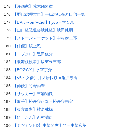
【漫画家】荒木飛呂彦
【歴代総理大臣】子孫の現在と自宅一覧
【L’Arc〜en〜Ciel】hyde＝大石恵
【山口組弘道会浜健組】浜田健嗣
【ストーンマーケット】中村泰二郎
【俳優】坂上忍
【コブクロ】黒田俊介
【歌舞伎役者】坂東玉三郎
【BOØWY】氷室京介
【V6・女優】井ノ原快彦＝瀬戸朝香
【俳優】竹野内豊
【サッカー】三浦知良
【歌手】松任谷正隆＝松任谷由実
【東京事変】椎名林檎
【にしたん】西村誠司
【ミツカンHD】中埜又左衛門＝中埜和英