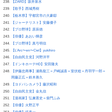
【ZARD】坂井泉水
【歌手】西城秀樹
【栃木県】宇都宮市の大豪邸
【ジャーナリスト】安藤優子
【プロ野球】原辰徳
【俳優】あおい輝彦
【プロ野球】真弓明信
【L’Arc〜en〜Ciel】yukihiro
【自由民主党】河野洋平
【ドンキホーテHD】安田隆夫
【伊藤忠商事】瀬島龍三＝戸崎誠喜＝室伏稔＝丹羽宇一郎＝
岡藤正広＝鈴木善久
【ヨドバシカメラ】藤沢昭和
【自由民主党】金丸信
【漫画家】弘兼憲史＝柴門ふみ
【俳優】火野正平