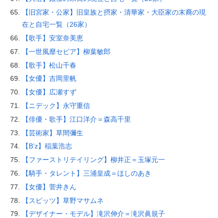
【旧宮家・公家】旧皇族と摂家・清華家・大臣家の末裔の現
在と自宅一覧（26家）
【歌手】安室奈美恵
【一世風靡セピア】柳葉敏郎
【歌手】松山千春
【女優】吉岡里帆
【女優】広瀬すず
【ニデック】永守重信
【俳優・歌手】江口洋介＝森高千里
【芸術家】草間彌生
【B’z】稲葉浩志
【ファーストリテイリング】柳井正＝玉塚元一
【騎手・タレント】三浦皇成＝ほしのあき
【女優】菅井きん
【スピッツ】草野マサムネ
【デザイナー・モデル】滝沢伸介＝滝沢眞規子