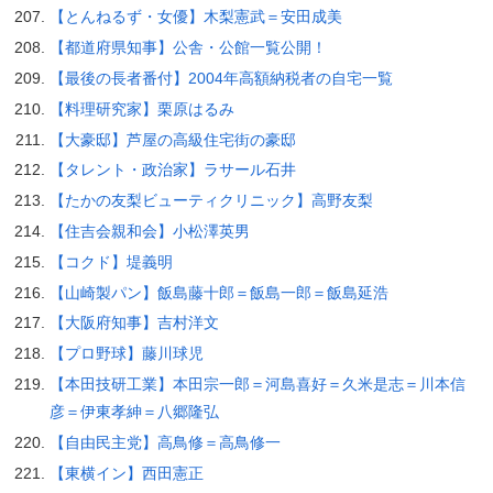
【とんねるず・女優】木梨憲武＝安田成美
【都道府県知事】公舎・公館一覧公開！
【最後の長者番付】2004年高額納税者の自宅一覧
【料理研究家】栗原はるみ
【大豪邸】芦屋の高級住宅街の豪邸
【タレント・政治家】ラサール石井
【たかの友梨ビューティクリニック】高野友梨
【住吉会親和会】小松澤英男
【コクド】堤義明
【山崎製パン】飯島藤十郎＝飯島一郎＝飯島延浩
【大阪府知事】吉村洋文
【プロ野球】藤川球児
【本田技研工業】本田宗一郎＝河島喜好＝久米是志＝川本信
彦＝伊東孝紳＝八郷隆弘
【自由民主党】高鳥修＝高鳥修一
【東横イン】西田憲正