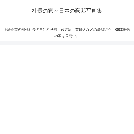
社長の家～日本の豪邸写真集
上場企業の歴代社長の自宅や学歴、政治家、芸能人などの豪邸紹介。8000軒超
の家を公開中。