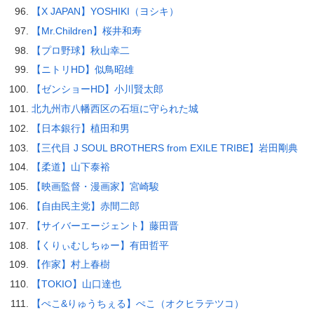
【X JAPAN】YOSHIKI（ヨシキ）
【Mr.Children】桜井和寿
【プロ野球】秋山幸二
【ニトリHD】似鳥昭雄
【ゼンショーHD】小川賢太郎
北九州市八幡西区の石垣に守られた城
【日本銀行】植田和男
【三代目 J SOUL BROTHERS from EXILE TRIBE】岩田剛典
【柔道】山下泰裕
【映画監督・漫画家】宮崎駿
【自由民主党】赤間二郎
【サイバーエージェント】藤田晋
【くりぃむしちゅー】有田哲平
【作家】村上春樹
【TOKIO】山口達也
【ぺこ&りゅうちぇる】ぺこ（オクヒラテツコ）