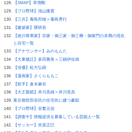
【SMAP】草彅剛
【プロ野球】池山隆寛
【三共】毒島邦雄＝毒島秀行
【建築家】隈研吾
【徳川将軍家】宗家・御三家・御三卿・御家門の末裔の現在
と自宅一覧
【アナウンサー】みのもんた
【大東建託】多田勝美＝三鍋伊佐雄
【俳優】松方弘樹
【漫画家】さくらももこ
【歌手】倉木麻衣
【大王製紙】井川高雄＝井川意高
東京都世田谷区の住宅街に建つ豪邸
【プロ野球】谷繁元信
【調査中】情報提供を募集している芸能人一覧
【サッカー】井原正巳