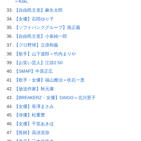
＝Kōki,
【自由民主党】麻生太郎
【女優】石田ゆり子
【ソフトバンクグループ】孫正義
【自由民主党】小泉純一郎
【プロ野球】立浪和義
【歌手】山下達郎＝竹内まりや
【お笑い芸人】江頭2:50
【SMAP】中居正広
【歌手・女優】福山雅治＝吹石一恵
【放送作家】秋元康
【BREAKERZ・女優】DAIGO＝北川景子
【女優】長澤まさみ
【俳優】松重豊
【女優】千堂あきほ
【医師】高須克弥