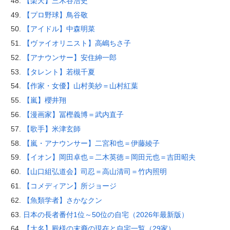
【楽天】三木谷浩史
【プロ野球】鳥谷敬
【アイドル】中森明菜
【ヴァイオリニスト】高嶋ちさ子
【アナウンサー】安住紳一郎
【タレント】若槻千夏
【作家・女優】山村美紗＝山村紅葉
【嵐】櫻井翔
【漫画家】冨樫義博＝武内直子
【歌手】米津玄師
【嵐・アナウンサー】二宮和也＝伊藤綾子
【イオン】岡田卓也＝二木英徳＝岡田元也＝吉田昭夫
【山口組弘道会】司忍＝高山清司＝竹内照明
【コメディアン】所ジョージ
【魚類学者】さかなクン
日本の長者番付1位～50位の自宅（2026年最新版）
【大名】殿様の末裔の現在と自宅一覧（29家）