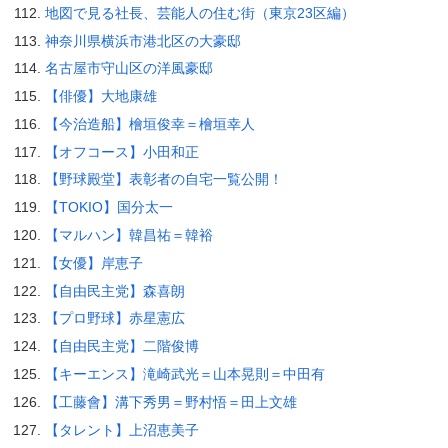
地図で見る社長、芸能人の住む街（東京23区編）
神奈川県横浜市港北区の大豪邸
名古屋市守山区の洋風豪邸
【俳優】大地康雄
【今治造船】檜垣俊幸＝檜垣幸人
【オフコース】小田和正
【野球殿堂】表彰者の自宅一覧公開！
【TOKIO】国分太一
【マルハン】韓昌祐＝韓裕
【女優】岸恵子
【自由民主党】森喜朗
【プロ野球】赤星憲広
【自由民主党】二階俊博
【キーエンス】滝崎武光＝山本晃則＝中田有
【工藤會】溝下秀男＝野村悟＝田上文雄
【タレント】上沼恵美子