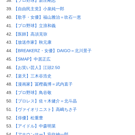
【プロ野球】新庄剛志
【自由民主党】小泉純一郎
【歌手・女優】福山雅治＝吹石一恵
【プロ野球】立浪和義
【医師】高須克弥
【放送作家】秋元康
【BREAKERZ・女優】DAIGO＝北川景子
【SMAP】中居正広
【お笑い芸人】江頭2:50
【楽天】三木谷浩史
【漫画家】冨樫義博＝武内直子
【プロ野球】鳥谷敬
【プロレス】佐々木健介＝北斗晶
【ヴァイオリニスト】高嶋ちさ子
【俳優】松重豊
【アイドル】中森明菜
【アナウンサー】安住紳一郎