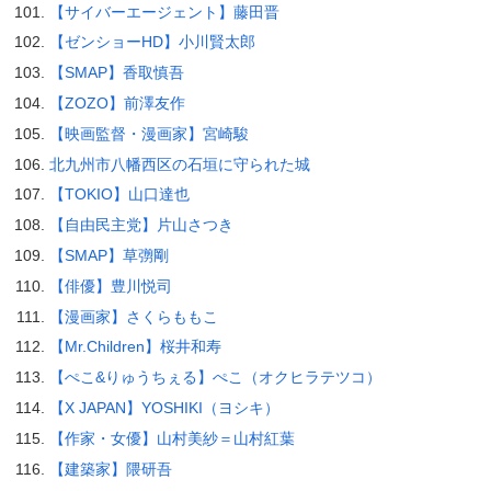
【サイバーエージェント】藤田晋
【ゼンショーHD】小川賢太郎
【SMAP】香取慎吾
【ZOZO】前澤友作
【映画監督・漫画家】宮崎駿
北九州市八幡西区の石垣に守られた城
【TOKIO】山口達也
【自由民主党】片山さつき
【SMAP】草彅剛
【俳優】豊川悦司
【漫画家】さくらももこ
【Mr.Children】桜井和寿
【ぺこ&りゅうちぇる】ぺこ（オクヒラテツコ）
【X JAPAN】YOSHIKI（ヨシキ）
【作家・女優】山村美紗＝山村紅葉
【建築家】隈研吾