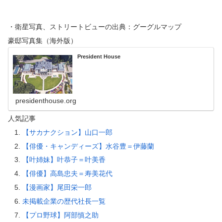
・衛星写真、ストリートビューの出典：グーグルマップ
豪邸写真集（海外版）
President House
presidenthouse.org
人気記事
【サカナクション】山口一郎
【俳優・キャンディーズ】水谷豊＝伊藤蘭
【叶姉妹】叶恭子＝叶美香
【俳優】高島忠夫＝寿美花代
【漫画家】尾田栄一郎
未掲載企業の歴代社長一覧
【プロ野球】阿部慎之助