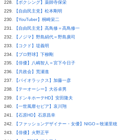
【ボクシング】薬師寺保栄
【自由民主党】松本剛明
【YouTuber】桐崎栄二
【自由民主党】高鳥修＝高鳥修一
【ノジマ】野島絹代＝野島廣司
【コクド】堤義明
【プロ野球】下柳剛
【俳優】八嶋智人＝宮下今日子
【共政会】荒瀬進
【パイオラックス】加藤一彦
【テーオーシー】大谷卓男
【ドンキホーテHD】安田隆夫
【一世風靡セピア】哀川翔
【石原HD】石原昌幸
【ファッションデザイナー・女優】NIGO＝牧瀬里穂
【俳優】火野正平