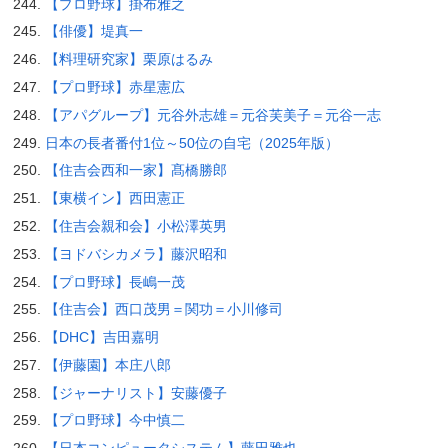
【プロ野球】掛布雅之
【俳優】堤真一
【料理研究家】栗原はるみ
【プロ野球】赤星憲広
【アパグループ】元谷外志雄＝元谷芙美子＝元谷一志
日本の長者番付1位～50位の自宅（2025年版）
【住吉会西和一家】髙橋勝郎
【東横イン】西田憲正
【住吉会親和会】小松澤英男
【ヨドバシカメラ】藤沢昭和
【プロ野球】長嶋一茂
【住吉会】西口茂男＝関功＝小川修司
【DHC】吉田嘉明
【伊藤園】本庄八郎
【ジャーナリスト】安藤優子
【プロ野球】今中慎二