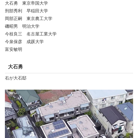
大石勇 東京帝国大学
刑部秀利 早稲田大学
岡部正嗣 東京農工大学
磯昭男 明治大学
今枝良三 名古屋工業大学
今泉保彦 成蹊大学
富安敏明
大石勇
右が大石邸