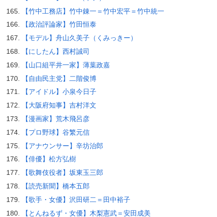
【竹中工務店】竹中錬一＝竹中宏平＝竹中統一
【政治評論家】竹田恒泰
【モデル】舟山久美子（くみっきー）
【にしたん】西村誠司
【山口組平井一家】薄葉政嘉
【自由民主党】二階俊博
【アイドル】小泉今日子
【大阪府知事】吉村洋文
【漫画家】荒木飛呂彦
【プロ野球】谷繁元信
【アナウンサー】辛坊治郎
【俳優】松方弘樹
【歌舞伎役者】坂東玉三郎
【読売新聞】橋本五郎
【歌手・女優】沢田研二＝田中裕子
【とんねるず・女優】木梨憲武＝安田成美