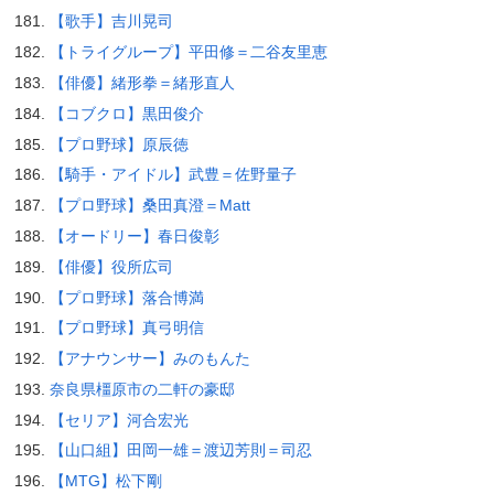
【歌手】吉川晃司
【トライグループ】平田修＝二谷友里恵
【俳優】緒形拳＝緒形直人
【コブクロ】黒田俊介
【プロ野球】原辰徳
【騎手・アイドル】武豊＝佐野量子
【プロ野球】桑田真澄＝Matt
【オードリー】春日俊彰
【俳優】役所広司
【プロ野球】落合博満
【プロ野球】真弓明信
【アナウンサー】みのもんた
奈良県橿原市の二軒の豪邸
【セリア】河合宏光
【山口組】田岡一雄＝渡辺芳則＝司忍
【MTG】松下剛