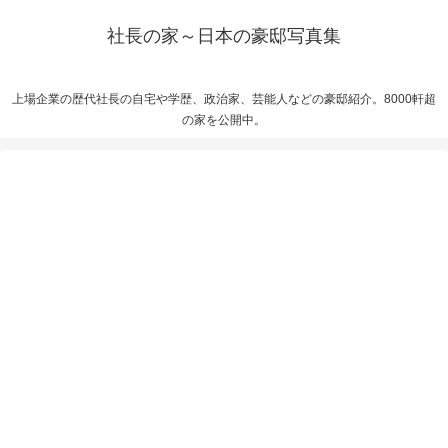
社長の家～日本の豪邸写真集
上場企業の歴代社長の自宅や学歴、政治家、芸能人などの豪邸紹介。8000軒超
の家を公開中。