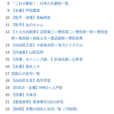
「これぞ豪邸！」日本の大豪邸一覧
【女優】芦田愛菜
【歌手・俳優】美輪明宏
【歌手】あのちゃん
【トヨタ自動車】石田退三＝豊田英二＝豊田章一郎＝豊田達
郎＝奥田碩＝張富士夫＝渡辺捷昭＝豊田章男
【自由民主党】小泉進次郎＝滝川クリステル
【評論家】山田五郎
【俳優・モーニング娘。】杉浦太陽＝辻希美
【女優】真矢ミキ
芸能人の自宅一覧
【自由民主党】高市早苗
【EXILE・女優】HIRO＝上戸彩
【俳優】大泉洋
【都道府県】長者番付1位の自宅
【財閥】末裔の現在と自宅一覧（75財閥）