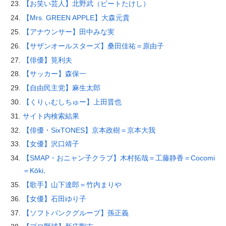
【お笑い芸人】北野武（ビートたけし）
【Mrs. GREEN APPLE】大森元貴
【アナウンサー】田中みな実
【サザンオールスターズ】桑田佳祐＝原由子
【俳優】筧利夫
【サッカー】森保一
【自由民主党】麻生太郎
【くりぃむしちゅー】上田晋也
サイト内検索結果
【俳優・SixTONES】京本政樹＝京本大我
【女優】沢口靖子
【SMAP・おニャン子クラブ】木村拓哉＝工藤静香＝Cocomi
＝Kōki,
【歌手】山下達郎＝竹内まりや
【女優】石田ゆり子
【ソフトバンクグループ】孫正義