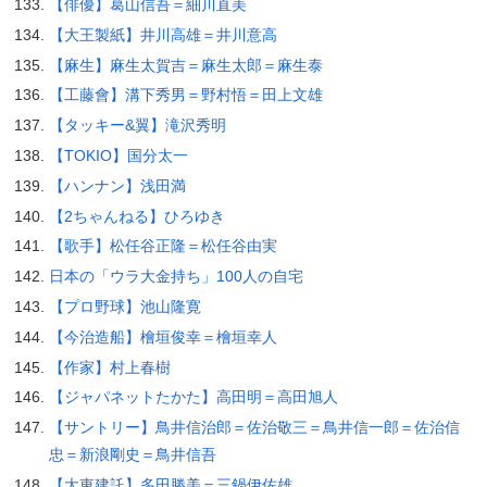
【俳優】葛山信吾＝細川直美
【大王製紙】井川高雄＝井川意高
【麻生】麻生太賀吉＝麻生太郎＝麻生泰
【工藤會】溝下秀男＝野村悟＝田上文雄
【タッキー&翼】滝沢秀明
【TOKIO】国分太一
【ハンナン】浅田満
【2ちゃんねる】ひろゆき
【歌手】松任谷正隆＝松任谷由実
日本の「ウラ大金持ち」100人の自宅
【プロ野球】池山隆寛
【今治造船】檜垣俊幸＝檜垣幸人
【作家】村上春樹
【ジャパネットたかた】高田明＝高田旭人
【サントリー】鳥井信治郎＝佐治敬三＝鳥井信一郎＝佐治信
忠＝新浪剛史＝鳥井信吾
【大東建託】多田勝美＝三鍋伊佐雄