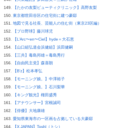
【たかの友梨ビューティクリニック】高野友梨
東京都世田谷区の住宅街に建つ豪邸
地図で見る社長、芸能人の住む街（東京23区編）
【プロ野球】藤川球児
【L’Arc〜en〜Ciel】hyde＝大石恵
【山口組弘道会浜健組】浜田健嗣
【三共】毒島邦雄＝毒島秀行
【自由民主党】森喜朗
【B’z】松本孝弘
【モーニング娘。】中澤裕子
【モーニング娘。】石川梨華
【キング観光】権田盛秀
【アナウンサー】宮根誠司
【俳優】大地康雄
愛知県東海市の一区画を占拠している大豪邸
【X JAPAN】Toshl（トシ）