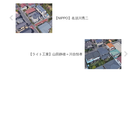
【NIPPO】名須川秀二
【ライト工業】山田静雄＝川合恒孝