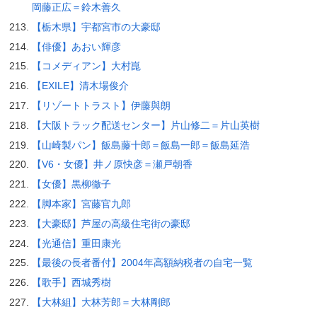
岡藤正広＝鈴木善久
【栃木県】宇都宮市の大豪邸
【俳優】あおい輝彦
【コメディアン】大村崑
【EXILE】清木場俊介
【リゾートトラスト】伊藤與朗
【大阪トラック配送センター】片山修二＝片山英樹
【山崎製パン】飯島藤十郎＝飯島一郎＝飯島延浩
【V6・女優】井ノ原快彦＝瀬戸朝香
【女優】黒柳徹子
【脚本家】宮藤官九郎
【大豪邸】芦屋の高級住宅街の豪邸
【光通信】重田康光
【最後の長者番付】2004年高額納税者の自宅一覧
【歌手】西城秀樹
【大林組】大林芳郎＝大林剛郎