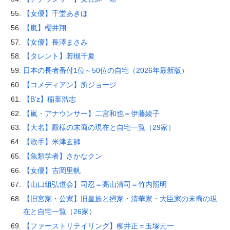
【女優】千堂あきほ
【嵐】櫻井翔
【女優】長澤まさみ
【タレント】若槻千夏
日本の長者番付1位～50位の自宅（2026年最新版）
【コメディアン】所ジョージ
【B’z】稲葉浩志
【嵐・アナウンサー】二宮和也＝伊藤綾子
【大名】殿様の末裔の現在と自宅一覧（29家）
【歌手】米津玄師
【魚類学者】さかなクン
【女優】吉岡里帆
【山口組弘道会】司忍＝高山清司＝竹内照明
【旧宮家・公家】旧皇族と摂家・清華家・大臣家の末裔の現
在と自宅一覧（26家）
【ファーストリテイリング】柳井正＝玉塚元一