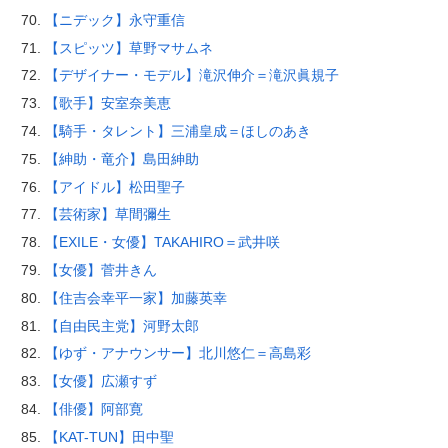
【ニデック】永守重信
【スピッツ】草野マサムネ
【デザイナー・モデル】滝沢伸介＝滝沢眞規子
【歌手】安室奈美恵
【騎手・タレント】三浦皇成＝ほしのあき
【紳助・竜介】島田紳助
【アイドル】松田聖子
【芸術家】草間彌生
【EXILE・女優】TAKAHIRO＝武井咲
【女優】菅井きん
【住吉会幸平一家】加藤英幸
【自由民主党】河野太郎
【ゆず・アナウンサー】北川悠仁＝高島彩
【女優】広瀬すず
【俳優】阿部寛
【KAT-TUN】田中聖