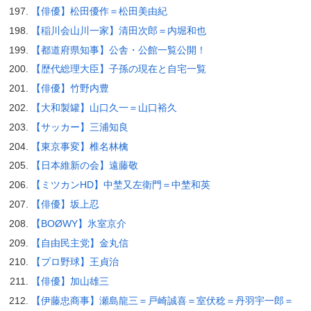
【俳優】松田優作＝松田美由紀
【稲川会山川一家】清田次郎＝内堀和也
【都道府県知事】公舎・公館一覧公開！
【歴代総理大臣】子孫の現在と自宅一覧
【俳優】竹野内豊
【大和製罐】山口久一＝山口裕久
【サッカー】三浦知良
【東京事変】椎名林檎
【日本維新の会】遠藤敬
【ミツカンHD】中埜又左衛門＝中埜和英
【俳優】坂上忍
【BOØWY】氷室京介
【自由民主党】金丸信
【プロ野球】王貞治
【俳優】加山雄三
【伊藤忠商事】瀬島龍三＝戸崎誠喜＝室伏稔＝丹羽宇一郎＝