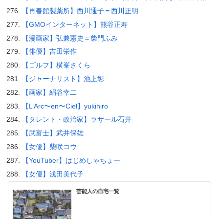
【再春館製薬所】西川通子＝西川正明
【GMOインターネット】熊谷正寿
【漫画家】弘兼憲史＝柴門ふみ
【俳優】吉田栄作
【ゴルフ】横峯さくら
【ジャーナリスト】池上彰
【画家】絹谷幸二
【L’Arc〜en〜Ciel】yukihiro
【タレント・政治家】ラサール石井
【武富士】武井保雄
【女優】柴咲コウ
【YouTuber】はじめしゃちょー
【女優】浅田美代子
芸能人の自宅一覧