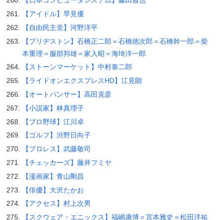
【日本コンピュータシステム】藤田雅也
【アイドル】早見優
【自由民主党】河野洋平
【ブリヂストン】石橋正二郎＝石橋徳次郎＝石橋幹一郎＝柴
本重理＝服部邦雄＝家入昭＝海埼洋一郎
【ストーンマーケット】中村泰二郎
【ライドオンエクスプレスHD】江見朗
【オートパンサー】高田克彦
【小説家】林真理子
【プロ野球】江川卓
【ゴルフ】渋野日向子
【プロレス】武藤敬司
【チェッカーズ】藤井フミヤ
【漫画家】青山剛昌
【俳優】大沢たかお
【アクセス】村上次男
【スクウェア・エニックス】福嶋康博＝宮本雅史＝松田洋祐