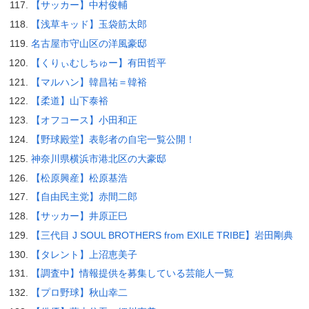
【サッカー】中村俊輔
【浅草キッド】玉袋筋太郎
名古屋市守山区の洋風豪邸
【くりぃむしちゅー】有田哲平
【マルハン】韓昌祐＝韓裕
【柔道】山下泰裕
【オフコース】小田和正
【野球殿堂】表彰者の自宅一覧公開！
神奈川県横浜市港北区の大豪邸
【松原興産】松原基浩
【自由民主党】赤間二郎
【サッカー】井原正巳
【三代目 J SOUL BROTHERS from EXILE TRIBE】岩田剛典
【タレント】上沼恵美子
【調査中】情報提供を募集している芸能人一覧
【プロ野球】秋山幸二