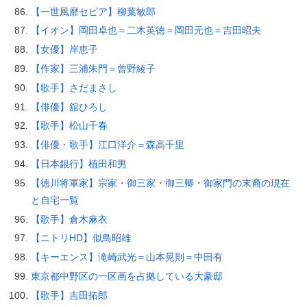
【一世風靡セピア】柳葉敏郎
【イオン】岡田卓也＝二木英徳＝岡田元也＝吉田昭夫
【女優】岸恵子
【作家】三浦朱門＝曾野綾子
【歌手】さだまさし
【俳優】舘ひろし
【歌手】松山千春
【俳優・歌手】江口洋介＝森高千里
【日本銀行】植田和男
【徳川将軍家】宗家・御三家・御三卿・御家門の末裔の現在
と自宅一覧
【歌手】倉木麻衣
【ニトリHD】似鳥昭雄
【キーエンス】滝崎武光＝山本晃則＝中田有
東京都中野区の一区画を占拠している大豪邸
【歌手】吉田拓郎