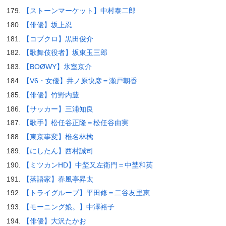
【ストーンマーケット】中村泰二郎
【俳優】坂上忍
【コブクロ】黒田俊介
【歌舞伎役者】坂東玉三郎
【BOØWY】氷室京介
【V6・女優】井ノ原快彦＝瀬戸朝香
【俳優】竹野内豊
【サッカー】三浦知良
【歌手】松任谷正隆＝松任谷由実
【東京事変】椎名林檎
【にしたん】西村誠司
【ミツカンHD】中埜又左衛門＝中埜和英
【落語家】春風亭昇太
【トライグループ】平田修＝二谷友里恵
【モーニング娘。】中澤裕子
【俳優】大沢たかお