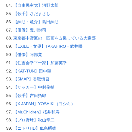
【自由民主党】河野太郎
【歌手】さだまさし
【紳助・竜介】島田紳助
【俳優】豊川悦司
東京都中野区の一区画を占拠している大豪邸
【EXILE・女優】TAKAHIRO＝武井咲
【俳優】阿部寛
【住吉会幸平一家】加藤英幸
【KAT-TUN】田中聖
【SMAP】香取慎吾
【サッカー】中村俊輔
【歌手】吉田拓郎
【X JAPAN】YOSHIKI（ヨシキ）
【Mr.Children】桜井和寿
【プロ野球】秋山幸二
【ニトリHD】似鳥昭雄