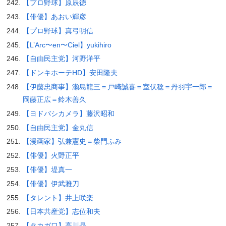
【プロ野球】原辰徳
【俳優】あおい輝彦
【プロ野球】真弓明信
【L’Arc〜en〜Ciel】yukihiro
【自由民主党】河野洋平
【ドンキホーテHD】安田隆夫
【伊藤忠商事】瀬島龍三＝戸崎誠喜＝室伏稔＝丹羽宇一郎＝
岡藤正広＝鈴木善久
【ヨドバシカメラ】藤沢昭和
【自由民主党】金丸信
【漫画家】弘兼憲史＝柴門ふみ
【俳優】火野正平
【俳優】堤真一
【俳優】伊武雅刀
【タレント】井上咲楽
【日本共産党】志位和夫
【タカガワ】高川晶