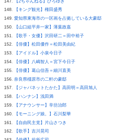
【2ちゃんねる】ひろゆき
【キング観光】権田盛秀
愛知県東海市の一区画を占拠している大豪邸
【山口組平井一家】薄葉政嘉
【歌手・女優】沢田研二＝田中裕子
【俳優】松田優作＝松田美由紀
【アイドル】小泉今日子
【俳優】八嶋智人＝宮下今日子
【俳優】葛山信吾＝細川直美
奈良県橿原市の二軒の豪邸
【ジャパネットたかた】高田明＝高田旭人
【ハンナン】浅田満
【アナウンサー】辛坊治郎
【モーニング娘。】石川梨華
【自由民主党】片山さつき
【歌手】吉川晃司
【俳優】役所広司