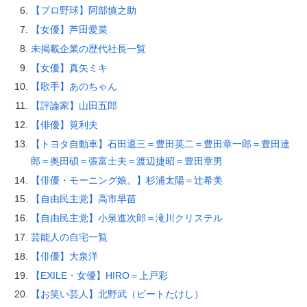
【プロ野球】阿部慎之助
【女優】芦田愛菜
未掲載企業の歴代社長一覧
【女優】真矢ミキ
【歌手】あのちゃん
【評論家】山田五郎
【俳優】筧利夫
【トヨタ自動車】石田退三＝豊田英二＝豊田章一郎＝豊田達
郎＝奥田碩＝張富士夫＝渡辺捷昭＝豊田章男
【俳優・モーニング娘。】杉浦太陽＝辻希美
【自由民主党】高市早苗
【自由民主党】小泉進次郎＝滝川クリステル
芸能人の自宅一覧
【俳優】大泉洋
【EXILE・女優】HIRO＝上戸彩
【お笑い芸人】北野武（ビートたけし）