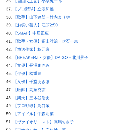
【自由民主党】小泉純一郎
【プロ野球】立浪和義
【歌手】山下達郎＝竹内まりや
【お笑い芸人】江頭2:50
【SMAP】中居正広
【歌手・女優】福山雅治＝吹石一恵
【放送作家】秋元康
【BREAKERZ・女優】DAIGO＝北川景子
【女優】長澤まさみ
【俳優】松重豊
【女優】千堂あきほ
【医師】高須克弥
【楽天】三木谷浩史
【プロ野球】鳥谷敬
【アイドル】中森明菜
【ヴァイオリニスト】高嶋ちさ子
【アナウンサー】安住紳一郎