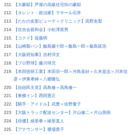
【大豪邸】芦屋の高級住宅街の豪邸
【タレント・政治家】ラサール石井
【たかの友梨ビューティクリニック】高野友梨
【住吉会親和会】小松澤英男
【コクド】堤義明
【山崎製パン】飯島藤十郎＝飯島一郎＝飯島延浩
【大阪府知事】吉村洋文
【プロ野球】藤川球児
【本田技研工業】本田宗一郎＝河島喜好＝久米是志＝川本信
彦＝伊東孝紳＝八郷隆弘
【自由民主党】高鳥修＝高鳥修一
【東横イン】西田憲正
【騎手・アイドル】武豊＝佐野量子
【大阪トラック配送センター】片山修二＝片山英樹
【俳優】緒形拳＝緒形直人
【アナウンサー】膳場貴子