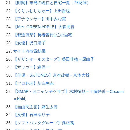
【財閥】末裔の現在と自宅一覧（75財閥）
【くりぃむしちゅー】上田晋也
【アナウンサー】田中みな実
【Mrs. GREEN APPLE】大森元貴
【都道府県】長者番付1位の自宅
【女優】沢口靖子
サイト内検索結果
【サザンオールスターズ】桑田佳祐＝原由子
【サッカー】森保一
【俳優・SixTONES】京本政樹＝京本大我
【プロ野球】新庄剛志
【SMAP・おニャン子クラブ】木村拓哉＝工藤静香＝Cocomi
＝Kōki,
【自由民主党】麻生太郎
【女優】石田ゆり子
【ソフトバンクグループ】孫正義