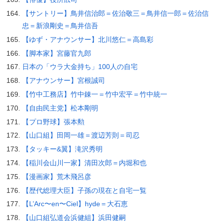
【サントリー】鳥井信治郎＝佐治敬三＝鳥井信一郎＝佐治信
忠＝新浪剛史＝鳥井信吾
【ゆず・アナウンサー】北川悠仁＝高島彩
【脚本家】宮藤官九郎
日本の「ウラ大金持ち」100人の自宅
【アナウンサー】宮根誠司
【竹中工務店】竹中錬一＝竹中宏平＝竹中統一
【自由民主党】松本剛明
【プロ野球】張本勲
【山口組】田岡一雄＝渡辺芳則＝司忍
【タッキー&翼】滝沢秀明
【稲川会山川一家】清田次郎＝内堀和也
【漫画家】荒木飛呂彦
【歴代総理大臣】子孫の現在と自宅一覧
【L’Arc〜en〜Ciel】hyde＝大石恵
【山口組弘道会浜健組】浜田健嗣