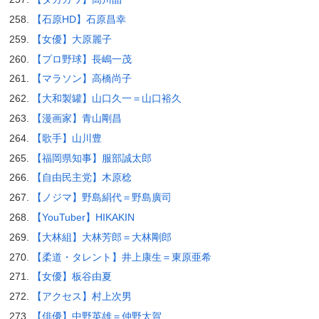
【石原HD】石原昌幸
【女優】大原麗子
【プロ野球】長嶋一茂
【マラソン】高橋尚子
【大和製罐】山口久一＝山口裕久
【漫画家】青山剛昌
【歌手】山川豊
【福岡県知事】服部誠太郎
【自由民主党】木原稔
【ノジマ】野島絹代＝野島廣司
【YouTuber】HIKAKIN
【大林組】大林芳郎＝大林剛郎
【柔道・タレント】井上康生＝東原亜希
【女優】板谷由夏
【アクセス】村上次男
【俳優】中野英雄＝仲野太賀