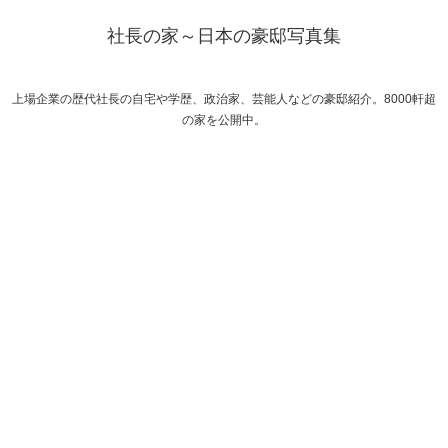
社長の家～日本の豪邸写真集
上場企業の歴代社長の自宅や学歴、政治家、芸能人などの豪邸紹介。8000軒超
の家を公開中。