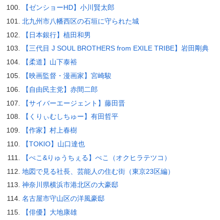
【ゼンショーHD】小川賢太郎
北九州市八幡西区の石垣に守られた城
【日本銀行】植田和男
【三代目 J SOUL BROTHERS from EXILE TRIBE】岩田剛典
【柔道】山下泰裕
【映画監督・漫画家】宮崎駿
【自由民主党】赤間二郎
【サイバーエージェント】藤田晋
【くりぃむしちゅー】有田哲平
【作家】村上春樹
【TOKIO】山口達也
【ぺこ&りゅうちぇる】ぺこ（オクヒラテツコ）
地図で見る社長、芸能人の住む街（東京23区編）
神奈川県横浜市港北区の大豪邸
名古屋市守山区の洋風豪邸
【俳優】大地康雄