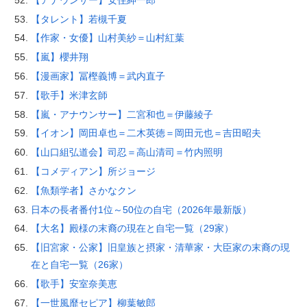
【タレント】若槻千夏
【作家・女優】山村美紗＝山村紅葉
【嵐】櫻井翔
【漫画家】冨樫義博＝武内直子
【歌手】米津玄師
【嵐・アナウンサー】二宮和也＝伊藤綾子
【イオン】岡田卓也＝二木英徳＝岡田元也＝吉田昭夫
【山口組弘道会】司忍＝高山清司＝竹内照明
【コメディアン】所ジョージ
【魚類学者】さかなクン
日本の長者番付1位～50位の自宅（2026年最新版）
【大名】殿様の末裔の現在と自宅一覧（29家）
【旧宮家・公家】旧皇族と摂家・清華家・大臣家の末裔の現
在と自宅一覧（26家）
【歌手】安室奈美恵
【一世風靡セピア】柳葉敏郎