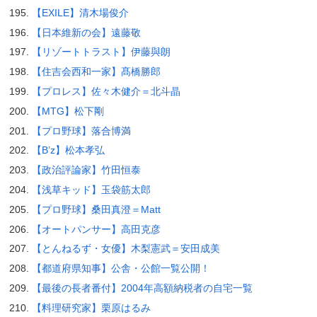
【EXILE】清木場俊介
【日本維新の会】遠藤敬
【リゾートトラスト】伊藤與朗
【住吉会西和一家】髙橋勝郎
【プロレス】佐々木健介＝北斗晶
【MTG】松下剛
【プロ野球】落合博満
【B’z】松本孝弘
【政治評論家】竹田恒泰
【浅草キッド】玉袋筋太郎
【プロ野球】桑田真澄＝Matt
【オートパンサー】高田克彦
【とんねるず・女優】木梨憲武＝安田成美
【都道府県知事】公舎・公館一覧公開！
【最後の長者番付】2004年高額納税者の自宅一覧
【料理研究家】栗原はるみ