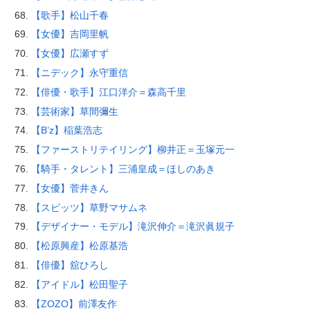
【歌手】松山千春
【女優】吉岡里帆
【女優】広瀬すず
【ニデック】永守重信
【俳優・歌手】江口洋介＝森高千里
【芸術家】草間彌生
【B’z】稲葉浩志
【ファーストリテイリング】柳井正＝玉塚元一
【騎手・タレント】三浦皇成＝ほしのあき
【女優】菅井きん
【スピッツ】草野マサムネ
【デザイナー・モデル】滝沢伸介＝滝沢眞規子
【松原興産】松原基浩
【俳優】舘ひろし
【アイドル】松田聖子
【ZOZO】前澤友作