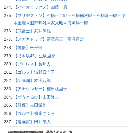
【パイオラックス】加藤一彦
【ブリヂストン】石橋正二郎＝石橋徳次郎＝石橋幹一郎＝柴
本重理＝服部邦雄＝家入昭＝海埼洋一郎
【武富士】武井保雄
【メガネトップ】冨澤昌三＝冨澤昌宏
【俳優】松平健
【乃木坂46】生駒里奈
【プロレス】長州力
【ゴルフ】渋野日向子
【伊藤園】本庄八郎
【アナウンサー】楠田枝里子
【ずうとるび】山田隆夫
【俳優】吉田栄作
【ゴルフ】横峯さくら
【漫画家】臼井儀人
芸能人の自宅一覧