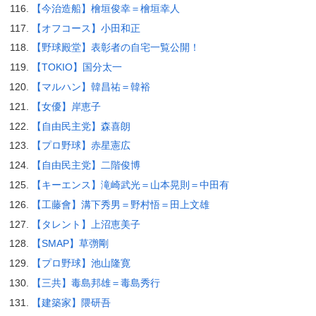
【今治造船】檜垣俊幸＝檜垣幸人
【オフコース】小田和正
【野球殿堂】表彰者の自宅一覧公開！
【TOKIO】国分太一
【マルハン】韓昌祐＝韓裕
【女優】岸恵子
【自由民主党】森喜朗
【プロ野球】赤星憲広
【自由民主党】二階俊博
【キーエンス】滝崎武光＝山本晃則＝中田有
【工藤會】溝下秀男＝野村悟＝田上文雄
【タレント】上沼恵美子
【SMAP】草彅剛
【プロ野球】池山隆寛
【三共】毒島邦雄＝毒島秀行
【建築家】隈研吾