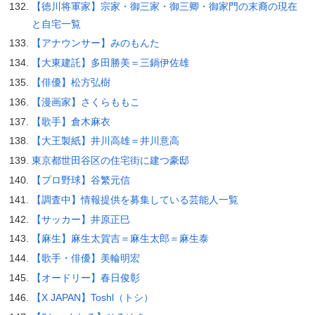
【徳川将軍家】宗家・御三家・御三卿・御家門の末裔の現在
と自宅一覧
【アナウンサー】みのもんた
【大東建託】多田勝美＝三鍋伊佐雄
【俳優】松方弘樹
【漫画家】さくらももこ
【歌手】倉木麻衣
【大王製紙】井川高雄＝井川意高
東京都世田谷区の住宅街に建つ豪邸
【プロ野球】谷繁元信
【調査中】情報提供を募集している芸能人一覧
【サッカー】井原正巳
【麻生】麻生太賀吉＝麻生太郎＝麻生泰
【歌手・俳優】美輪明宏
【オードリー】春日俊彰
【X JAPAN】Toshl（トシ）