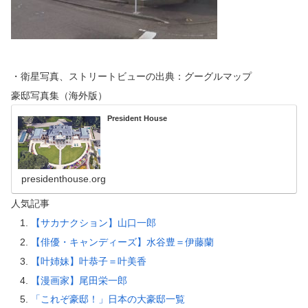
・衛星写真、ストリートビューの出典：グーグルマップ
豪邸写真集（海外版）
President House
presidenthouse.org
人気記事
【サカナクション】山口一郎
【俳優・キャンディーズ】水谷豊＝伊藤蘭
【叶姉妹】叶恭子＝叶美香
【漫画家】尾田栄一郎
「これぞ豪邸！」日本の大豪邸一覧