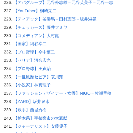
【アパグループ】元谷外志雄＝元谷芙美子＝元谷一志
【YouTuber】桐崎栄二
【ティアック】谷勝馬＝田村憲郎＝坂井淑晃
【チェッカーズ】藤井フミヤ
【コメディアン】大村崑
【画家】絹谷幸二
【プロ野球】今中慎二
【セリア】河合宏光
【プロ野球】王貞治
【一世風靡セピア】哀川翔
【小説家】林真理子
【ファッションデザイナー・女優】NIGO＝牧瀬里穂
【ZARD】坂井泉水
【歌手】西城秀樹
【栃木県】宇都宮市の大豪邸
【ジャーナリスト】安藤優子