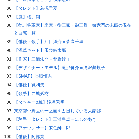
【タレント】若槻千夏
【嵐】櫻井翔
【徳川将軍家】宗家・御三家・御三卿・御家門の末裔の現在
と自宅一覧
【俳優・歌手】江口洋介＝森高千里
【浅草キッド】玉袋筋太郎
【作家】三浦朱門＝曾野綾子
【デザイナー・モデル】滝沢伸介＝滝沢眞規子
【SMAP】香取慎吾
【俳優】筧利夫
【歌手】西城秀樹
【タッキー&翼】滝沢秀明
東京都中野区の一区画を占拠している大豪邸
【騎手・タレント】三浦皇成＝ほしのあき
【アナウンサー】安住紳一郎
【俳優】阿部寛