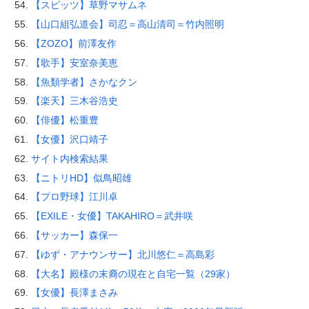
【スピッツ】草野マサムネ
【山口組弘道会】司忍＝高山清司＝竹内照明
【ZOZO】前澤友作
【歌手】安室奈美恵
【魚類学者】さかなクン
【楽天】三木谷浩史
【俳優】松重豊
【女優】沢口靖子
サイト内検索結果
【ニトリHD】似鳥昭雄
【プロ野球】江川卓
【EXILE・女優】TAKAHIRO＝武井咲
【サッカー】森保一
【ゆず・アナウンサー】北川悠仁＝高島彩
【大名】殿様の末裔の現在と自宅一覧（29家）
【女優】長澤まさみ