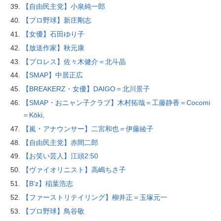
【自由民主党】小泉純一郎
【プロ野球】新庄剛志
【女優】石田ゆり子
【放送作家】秋元康
【プロレス】佐々木健介＝北斗晶
【SMAP】中居正広
【BREAKERZ・女優】DAIGO＝北川景子
【SMAP・おニャン子クラブ】木村拓哉＝工藤静香＝Cocomi
＝Kōki,
【嵐・アナウンサー】二宮和也＝伊藤綾子
【自由民主党】赤間二郎
【お笑い芸人】江頭2:50
【ヴァイオリニスト】高嶋ちさ子
【B’z】稲葉浩志
【ファーストリテイリング】柳井正＝玉塚元一
【プロ野球】鳥谷敬