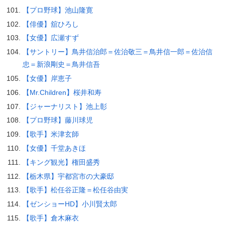
【プロ野球】池山隆寛
【俳優】舘ひろし
【女優】広瀬すず
【サントリー】鳥井信治郎＝佐治敬三＝鳥井信一郎＝佐治信
忠＝新浪剛史＝鳥井信吾
【女優】岸恵子
【Mr.Children】桜井和寿
【ジャーナリスト】池上彰
【プロ野球】藤川球児
【歌手】米津玄師
【女優】千堂あきほ
【キング観光】権田盛秀
【栃木県】宇都宮市の大豪邸
【歌手】松任谷正隆＝松任谷由実
【ゼンショーHD】小川賢太郎
【歌手】倉木麻衣