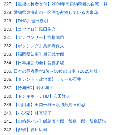
【最後の長者番付】2004年高額納税者の自宅一覧
愛知県東海市の一区画を占拠している大豪邸
【DHC】吉田嘉明
【コブクロ】黒田俊介
【アナウンサー】宮根誠司
【ボクシング】薬師寺保栄
【福岡県知事】服部誠太郎
【日本維新の会】音喜多駿
日本の長者番付1位～50位の自宅（2025年版）
【タレント・政治家】ラサール石井
【鈴与HD】鈴木与平
【ドンキホーテHD】安田隆夫
【山口組】田岡一雄＝渡辺芳則＝司忍
【小説家】林真理子
【山崎製パン】飯島藤十郎＝飯島一郎＝飯島延浩
【俳優】役所広司