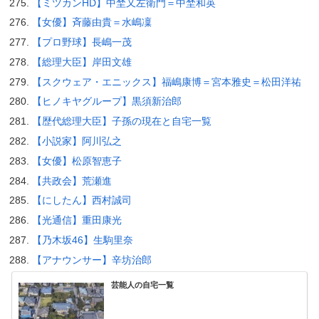
【ミツカンHD】中埜又左衛門＝中埜和英
【女優】斉藤由貴＝水嶋凜
【プロ野球】長嶋一茂
【総理大臣】岸田文雄
【スクウェア・エニックス】福嶋康博＝宮本雅史＝松田洋祐
【ヒノキヤグループ】黒須新治郎
【歴代総理大臣】子孫の現在と自宅一覧
【小説家】阿川弘之
【女優】松原智恵子
【共政会】荒瀬進
【にしたん】西村誠司
【光通信】重田康光
【乃木坂46】生駒里奈
【アナウンサー】辛坊治郎
芸能人の自宅一覧