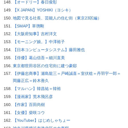
【オードリー】春日俊彰
【X JAPAN】YOSHIKI（ヨシキ）
地図で見る社長、芸能人の住む街（東京23区編）
【SMAP】草彅剛
【大阪府知事】吉村洋文
【モーニング娘。】中澤裕子
【日本コンピュータシステム】藤田雅也
【俳優】葛山信吾＝細川直美
東京都世田谷区の住宅街に建つ豪邸
【伊藤忠商事】瀬島龍三＝戸崎誠喜＝室伏稔＝丹羽宇一郎＝
岡藤正広＝鈴木善久
【マルハン】韓昌祐＝韓裕
【漫画家】荒木飛呂彦
【作家】百田尚樹
【女優】柴咲コウ
【YouTuber】はじめしゃちょー