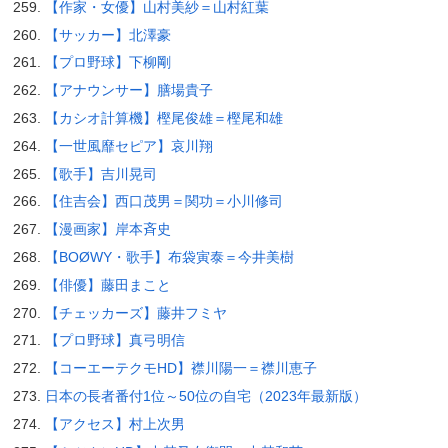
【作家・女優】山村美紗＝山村紅葉
【サッカー】北澤豪
【プロ野球】下柳剛
【アナウンサー】膳場貴子
【カシオ計算機】樫尾俊雄＝樫尾和雄
【一世風靡セピア】哀川翔
【歌手】吉川晃司
【住吉会】西口茂男＝関功＝小川修司
【漫画家】岸本斉史
【BOØWY・歌手】布袋寅泰＝今井美樹
【俳優】藤田まこと
【チェッカーズ】藤井フミヤ
【プロ野球】真弓明信
【コーエーテクモHD】襟川陽一＝襟川恵子
日本の長者番付1位～50位の自宅（2023年最新版）
【アクセス】村上次男