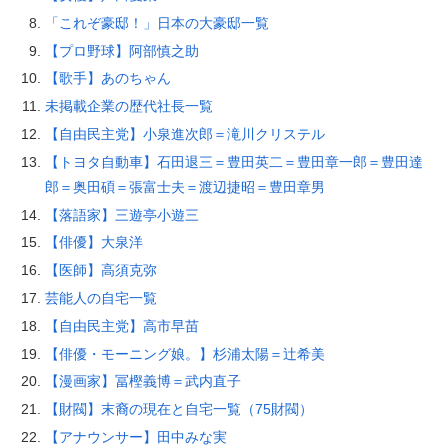
「これぞ豪邸！」日本の大豪邸一覧
【プロ野球】阿部慎之助
【歌手】あのちゃん
未掲載企業の歴代社長一覧
【自由民主党】小泉進次郎＝滝川クリステル
【トヨタ自動車】石田退三＝豊田英二＝豊田章一郎＝豊田達
郎＝奥田碩＝張富士夫＝渡辺捷昭＝豊田章男
【落語家】三遊亭小遊三
【俳優】大泉洋
【医師】高須克弥
芸能人の自宅一覧
【自由民主党】高市早苗
【俳優・モーニング娘。】杉浦太陽＝辻希美
【漫画家】冨樫義博＝武内直子
【財閥】末裔の現在と自宅一覧（75財閥）
【アナウンサー】田中みな実