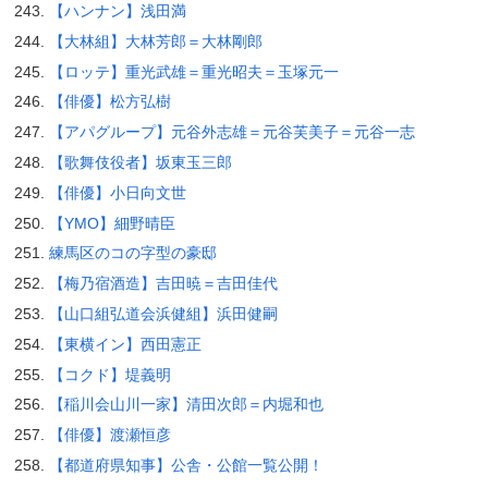
【ハンナン】浅田満
【大林組】大林芳郎＝大林剛郎
【ロッテ】重光武雄＝重光昭夫＝玉塚元一
【俳優】松方弘樹
【アパグループ】元谷外志雄＝元谷芙美子＝元谷一志
【歌舞伎役者】坂東玉三郎
【俳優】小日向文世
【YMO】細野晴臣
練馬区のコの字型の豪邸
【梅乃宿酒造】吉田暁＝吉田佳代
【山口組弘道会浜健組】浜田健嗣
【東横イン】西田憲正
【コクド】堤義明
【稲川会山川一家】清田次郎＝内堀和也
【俳優】渡瀬恒彦
【都道府県知事】公舎・公館一覧公開！