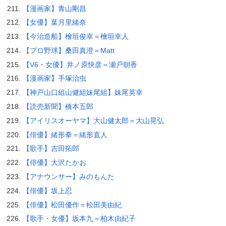
【漫画家】青山剛昌
【女優】葉月里緒奈
【今治造船】檜垣俊幸＝檜垣幸人
【プロ野球】桑田真澄＝Matt
【V6・女優】井ノ原快彦＝瀬戸朝香
【漫画家】手塚治虫
【神戸山口組山健組妹尾組】妹尾英幸
【読売新聞】橋本五郎
【アイリスオーヤマ】大山健太郎＝大山晃弘
【俳優】緒形拳＝緒形直人
【歌手】吉田拓郎
【俳優】大沢たかお
【アナウンサー】みのもんた
【俳優】坂上忍
【俳優】松田優作＝松田美由紀
【歌手・女優】坂本九＝柏木由紀子