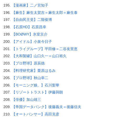
【漫画家】二ノ宮知子
【麻生】麻生太賀吉＝麻生太郎＝麻生泰
【自由民主党】二階俊博
【石原HD】石原昌幸
【BOØWY】氷室京介
【アイドル】小泉今日子
【トライグループ】平田修＝二谷友里恵
【大和製罐】山口久一＝山口裕久
【プロ野球】原辰徳
【料理研究家】栗原はるみ
【プロ野球】秋山幸二
【モーニング娘。】石川梨華
【リゾートトラスト】伊藤與朗
【俳優】加山雄三
【帝国データバンク】後藤義夫＝後藤信夫
【オートパンサー】高田克彦