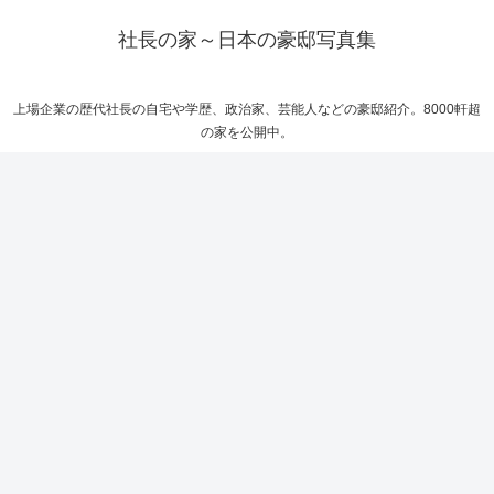
社長の家～日本の豪邸写真集
上場企業の歴代社長の自宅や学歴、政治家、芸能人などの豪邸紹介。8000軒超
の家を公開中。