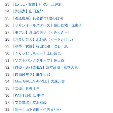
【EXILE・女優】HIRO＝上戸彩
【評論家】山田五郎
【都道府県】長者番付1位の自宅
【サザンオールスターズ】桑田佳祐＝原由子
【モデル】舟山久美子（くみっきー）
【お笑い芸人】北野武（ビートたけし）
【歌手・女優】福山雅治＝吹石一恵
【くりぃむしちゅー】上田晋也
【ソフトバンクグループ】孫正義
【俳優・SixTONES】京本政樹＝京本大我
【自由民主党】麻生太郎
【Mrs. GREEN APPLE】大森元貴
【女優】真矢ミキ
【KAT-TUN】田中聖
【プロ野球】立浪和義
【歌手】山下達郎＝竹内まりや