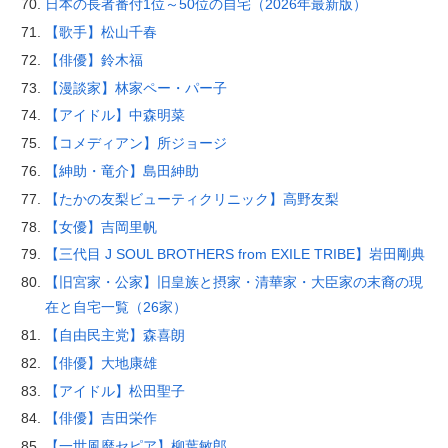
日本の長者番付1位～50位の自宅（2026年最新版）
【歌手】松山千春
【俳優】鈴木福
【漫談家】林家ペー・パー子
【アイドル】中森明菜
【コメディアン】所ジョージ
【紳助・竜介】島田紳助
【たかの友梨ビューティクリニック】高野友梨
【女優】吉岡里帆
【三代目 J SOUL BROTHERS from EXILE TRIBE】岩田剛典
【旧宮家・公家】旧皇族と摂家・清華家・大臣家の末裔の現
在と自宅一覧（26家）
【自由民主党】森喜朗
【俳優】大地康雄
【アイドル】松田聖子
【俳優】吉田栄作
【一世風靡セピア】柳葉敏郎