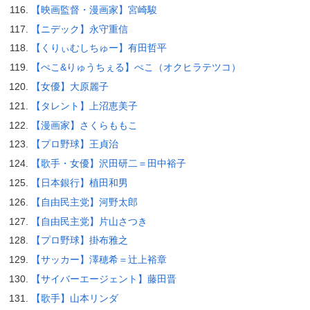
【映画監督・漫画家】宮崎駿
【ニデック】永守重信
【くりぃむしちゅー】有田哲平
【ぺこ&りゅうちぇる】ぺこ（オクヒラテツコ）
【女優】大原麗子
【タレント】上沼恵美子
【漫画家】さくらももこ
【プロ野球】王貞治
【歌手・女優】沢田研二＝田中裕子
【日本銀行】植田和男
【自由民主党】河野太郎
【自由民主党】片山さつき
【プロ野球】掛布雅之
【サッカー】澤穂希＝辻上裕章
【サイバーエージェント】藤田晋
【歌手】山本リンダ