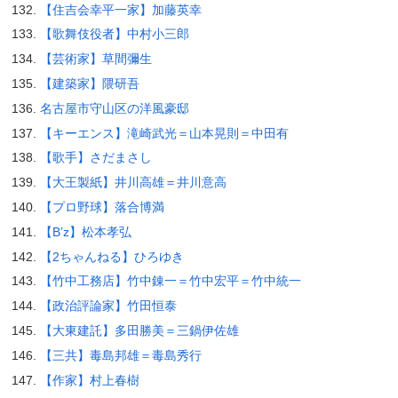
【住吉会幸平一家】加藤英幸
【歌舞伎役者】中村小三郎
【芸術家】草間彌生
【建築家】隈研吾
名古屋市守山区の洋風豪邸
【キーエンス】滝崎武光＝山本晃則＝中田有
【歌手】さだまさし
【大王製紙】井川高雄＝井川意高
【プロ野球】落合博満
【B’z】松本孝弘
【2ちゃんねる】ひろゆき
【竹中工務店】竹中錬一＝竹中宏平＝竹中統一
【政治評論家】竹田恒泰
【大東建託】多田勝美＝三鍋伊佐雄
【三共】毒島邦雄＝毒島秀行
【作家】村上春樹