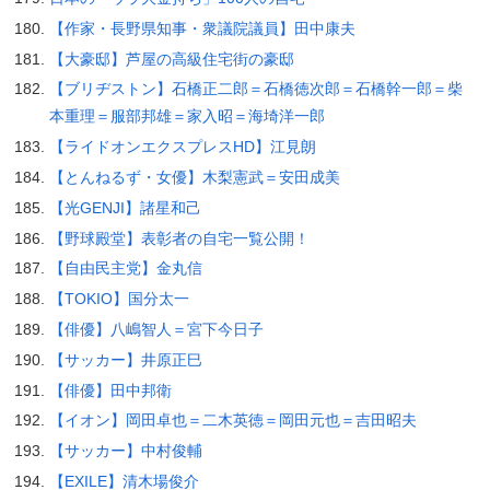
【作家・長野県知事・衆議院議員】田中康夫
【大豪邸】芦屋の高級住宅街の豪邸
【ブリヂストン】石橋正二郎＝石橋徳次郎＝石橋幹一郎＝柴
本重理＝服部邦雄＝家入昭＝海埼洋一郎
【ライドオンエクスプレスHD】江見朗
【とんねるず・女優】木梨憲武＝安田成美
【光GENJI】諸星和己
【野球殿堂】表彰者の自宅一覧公開！
【自由民主党】金丸信
【TOKIO】国分太一
【俳優】八嶋智人＝宮下今日子
【サッカー】井原正巳
【俳優】田中邦衛
【イオン】岡田卓也＝二木英徳＝岡田元也＝吉田昭夫
【サッカー】中村俊輔
【EXILE】清木場俊介