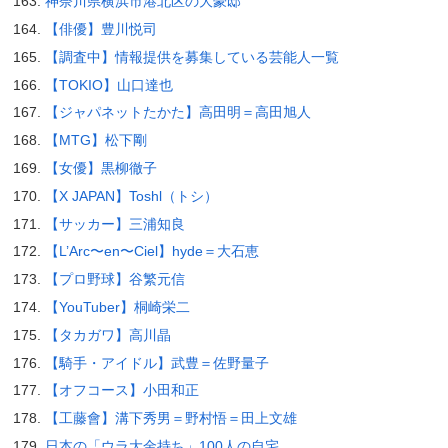
神奈川県横浜市港北区の大豪邸
【俳優】豊川悦司
【調査中】情報提供を募集している芸能人一覧
【TOKIO】山口達也
【ジャパネットたかた】高田明＝高田旭人
【MTG】松下剛
【女優】黒柳徹子
【X JAPAN】Toshl（トシ）
【サッカー】三浦知良
【L’Arc〜en〜Ciel】hyde＝大石恵
【プロ野球】谷繁元信
【YouTuber】桐崎栄二
【タカガワ】高川晶
【騎手・アイドル】武豊＝佐野量子
【オフコース】小田和正
【工藤會】溝下秀男＝野村悟＝田上文雄
日本の「ウラ大金持ち」100人の自宅