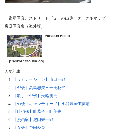
・衛星写真、ストリートビューの出典：グーグルマップ
豪邸写真集（海外版）
President House
presidenthouse.org
人気記事
【サカナクション】山口一郎
【俳優】高島忠夫＝寿美花代
【歌手・俳優】美輪明宏
【俳優・キャンディーズ】水谷豊＝伊藤蘭
【叶姉妹】叶恭子＝叶美香
【漫画家】尾田栄一郎
【女優】芦田愛菜