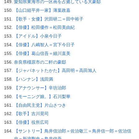
愛知県東海市の一区画を占拠している大豪邸
【山口組平井一家】薄葉政嘉
【歌手・女優】沢田研二＝田中裕子
【俳優】松田優作＝松田美由紀
【アイドル】小泉今日子
【俳優】八嶋智人＝宮下今日子
【俳優】葛山信吾＝細川直美
奈良県橿原市の二軒の豪邸
【ジャパネットたかた】高田明＝高田旭人
【ハンナン】浅田満
【アナウンサー】辛坊治郎
【モーニング娘。】石川梨華
【自由民主党】片山さつき
【歌手】吉川晃司
【俳優】役所広司
【サントリー】鳥井信治郎＝佐治敬三＝鳥井信一郎＝佐治信
忠＝新浪剛史＝鳥井信吾