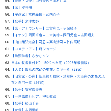
【作家・女優】山村美紗＝山村紅葉
【嵐】櫻井翔
【漫画家】冨樫義博＝武内直子
【歌手】米津玄師
【嵐・アナウンサー】二宮和也＝伊藤綾子
【イオン】岡田卓也＝二木英徳＝岡田元也＝吉田昭夫
【山口組弘道会】司忍＝高山清司＝竹内照明
【コメディアン】所ジョージ
【魚類学者】さかなクン
日本の長者番付1位～50位の自宅（2026年最新版）
【大名】殿様の末裔の現在と自宅一覧（29家）
【旧宮家・公家】旧皇族と摂家・清華家・大臣家の末裔の現
在と自宅一覧（26家）
【歌手】安室奈美恵
【一世風靡セピア】柳葉敏郎
【歌手】松山千春
【女優】吉岡里帆