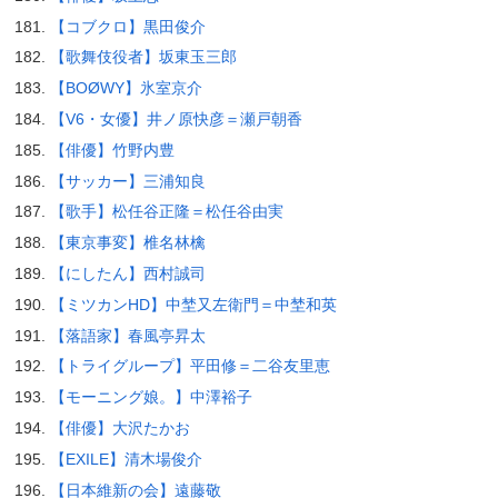
【コブクロ】黒田俊介
【歌舞伎役者】坂東玉三郎
【BOØWY】氷室京介
【V6・女優】井ノ原快彦＝瀬戸朝香
【俳優】竹野内豊
【サッカー】三浦知良
【歌手】松任谷正隆＝松任谷由実
【東京事変】椎名林檎
【にしたん】西村誠司
【ミツカンHD】中埜又左衛門＝中埜和英
【落語家】春風亭昇太
【トライグループ】平田修＝二谷友里恵
【モーニング娘。】中澤裕子
【俳優】大沢たかお
【EXILE】清木場俊介
【日本維新の会】遠藤敬