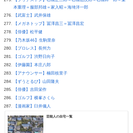
本重理＝服部邦雄＝家入昭＝海埼洋一郎
【武富士】武井保雄
【メガネトップ】冨澤昌三＝冨澤昌宏
【俳優】松平健
【乃木坂46】生駒里奈
【プロレス】長州力
【ゴルフ】渋野日向子
【伊藤園】本庄八郎
【アナウンサー】楠田枝里子
【ずうとるび】山田隆夫
【俳優】吉田栄作
【ゴルフ】横峯さくら
【漫画家】臼井儀人
芸能人の自宅一覧