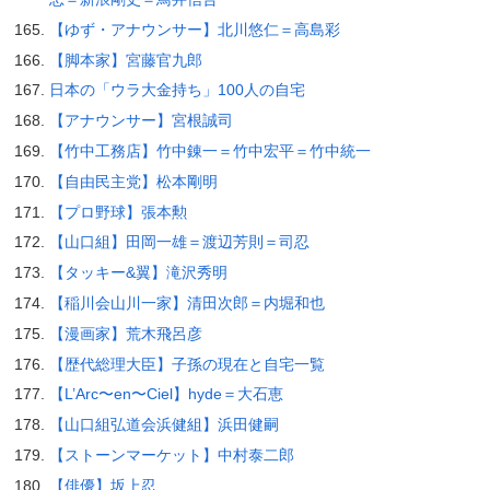
【ゆず・アナウンサー】北川悠仁＝高島彩
【脚本家】宮藤官九郎
日本の「ウラ大金持ち」100人の自宅
【アナウンサー】宮根誠司
【竹中工務店】竹中錬一＝竹中宏平＝竹中統一
【自由民主党】松本剛明
【プロ野球】張本勲
【山口組】田岡一雄＝渡辺芳則＝司忍
【タッキー&翼】滝沢秀明
【稲川会山川一家】清田次郎＝内堀和也
【漫画家】荒木飛呂彦
【歴代総理大臣】子孫の現在と自宅一覧
【L’Arc〜en〜Ciel】hyde＝大石恵
【山口組弘道会浜健組】浜田健嗣
【ストーンマーケット】中村泰二郎
【俳優】坂上忍