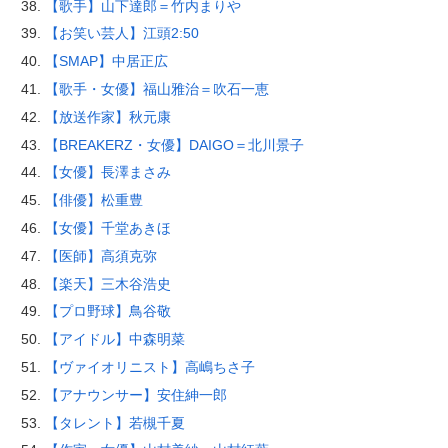
【歌手】山下達郎＝竹内まりや
【お笑い芸人】江頭2:50
【SMAP】中居正広
【歌手・女優】福山雅治＝吹石一恵
【放送作家】秋元康
【BREAKERZ・女優】DAIGO＝北川景子
【女優】長澤まさみ
【俳優】松重豊
【女優】千堂あきほ
【医師】高須克弥
【楽天】三木谷浩史
【プロ野球】鳥谷敬
【アイドル】中森明菜
【ヴァイオリニスト】高嶋ちさ子
【アナウンサー】安住紳一郎
【タレント】若槻千夏