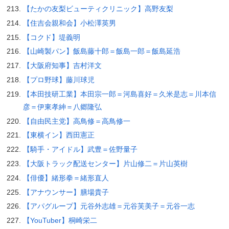
【たかの友梨ビューティクリニック】高野友梨
【住吉会親和会】小松澤英男
【コクド】堤義明
【山崎製パン】飯島藤十郎＝飯島一郎＝飯島延浩
【大阪府知事】吉村洋文
【プロ野球】藤川球児
【本田技研工業】本田宗一郎＝河島喜好＝久米是志＝川本信
彦＝伊東孝紳＝八郷隆弘
【自由民主党】高鳥修＝高鳥修一
【東横イン】西田憲正
【騎手・アイドル】武豊＝佐野量子
【大阪トラック配送センター】片山修二＝片山英樹
【俳優】緒形拳＝緒形直人
【アナウンサー】膳場貴子
【アパグループ】元谷外志雄＝元谷芙美子＝元谷一志
【YouTuber】桐崎栄二