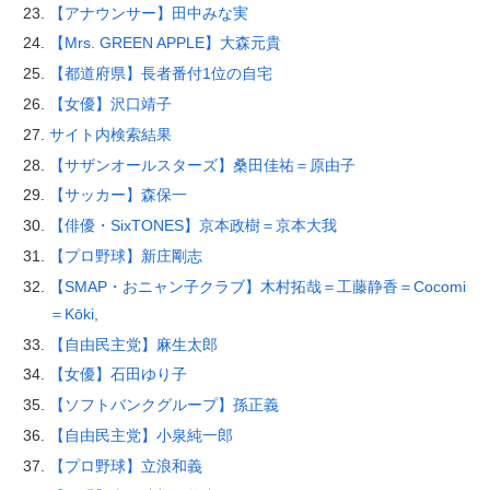
【アナウンサー】田中みな実
【Mrs. GREEN APPLE】大森元貴
【都道府県】長者番付1位の自宅
【女優】沢口靖子
サイト内検索結果
【サザンオールスターズ】桑田佳祐＝原由子
【サッカー】森保一
【俳優・SixTONES】京本政樹＝京本大我
【プロ野球】新庄剛志
【SMAP・おニャン子クラブ】木村拓哉＝工藤静香＝Cocomi
＝Kōki,
【自由民主党】麻生太郎
【女優】石田ゆり子
【ソフトバンクグループ】孫正義
【自由民主党】小泉純一郎
【プロ野球】立浪和義