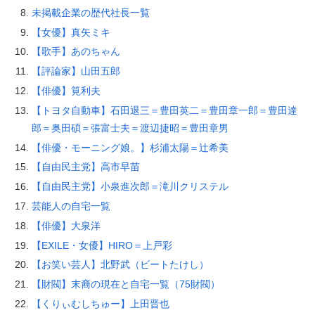
未掲載企業の歴代社長一覧
【女優】真矢ミキ
【歌手】あのちゃん
【評論家】山田五郎
【俳優】筧利夫
【トヨタ自動車】石田退三＝豊田英二＝豊田章一郎＝豊田達
郎＝奥田碩＝張富士夫＝渡辺捷昭＝豊田章男
【俳優・モーニング娘。】杉浦太陽＝辻希美
【自由民主党】高市早苗
【自由民主党】小泉進次郎＝滝川クリステル
芸能人の自宅一覧
【俳優】大泉洋
【EXILE・女優】HIRO＝上戸彩
【お笑い芸人】北野武（ビートたけし）
【財閥】末裔の現在と自宅一覧（75財閥）
【くりぃむしちゅー】上田晋也