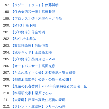
【リゾートトラスト】伊藤與朗
【住吉会西和一家】髙橋勝郎
【プロレス】佐々木健介＝北斗晶
【MTG】松下剛
【プロ野球】落合博満
【B’z】松本孝弘
【政治評論家】竹田恒泰
【浅草キッド】玉袋筋太郎
【プロ野球】桑田真澄＝Matt
【オートパンサー】高田克彦
【とんねるず・女優】木梨憲武＝安田成美
【都道府県知事】公舎・公館一覧公開！
【最後の長者番付】2004年高額納税者の自宅一覧
【料理研究家】栗原はるみ
【大豪邸】芦屋の高級住宅街の豪邸
【タレント・政治家】ラサール石井