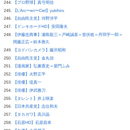
【プロ野球】真弓明信
【L’Arc〜en〜Ciel】yukihiro
【自由民主党】河野洋平
【ドンキホーテHD】安田隆夫
【伊藤忠商事】瀬島龍三＝戸崎誠喜＝室伏稔＝丹羽宇一郎＝
岡藤正広＝鈴木善久
【ヨドバシカメラ】藤沢昭和
【自由民主党】金丸信
【漫画家】弘兼憲史＝柴門ふみ
【俳優】火野正平
【俳優】堤真一
【俳優】伊武雅刀
【タレント】井上咲楽
【日本共産党】志位和夫
【タカガワ】高川晶
【石原HD】石原昌幸