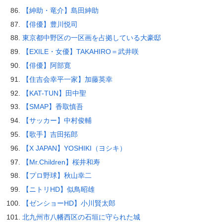
【紳助・竜介】島田紳助
【俳優】豊川悦司
東京都中野区の一区画を占拠している大豪邸
【EXILE・女優】TAKAHIRO＝武井咲
【俳優】阿部寛
【住吉会幸平一家】加藤英幸
【KAT-TUN】田中聖
【SMAP】香取慎吾
【サッカー】中村俊輔
【歌手】吉田拓郎
【X JAPAN】YOSHIKI（ヨシキ）
【Mr.Children】桜井和寿
【プロ野球】秋山幸二
【ニトリHD】似鳥昭雄
【ゼンショーHD】小川賢太郎
北九州市八幡西区の石垣に守られた城