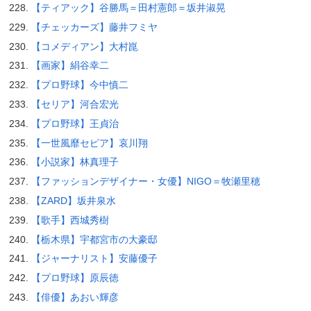
【ティアック】谷勝馬＝田村憲郎＝坂井淑晃
【チェッカーズ】藤井フミヤ
【コメディアン】大村崑
【画家】絹谷幸二
【プロ野球】今中慎二
【セリア】河合宏光
【プロ野球】王貞治
【一世風靡セピア】哀川翔
【小説家】林真理子
【ファッションデザイナー・女優】NIGO＝牧瀬里穂
【ZARD】坂井泉水
【歌手】西城秀樹
【栃木県】宇都宮市の大豪邸
【ジャーナリスト】安藤優子
【プロ野球】原辰徳
【俳優】あおい輝彦