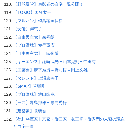
【野球殿堂】表彰者の自宅一覧公開！
【TOKIO】国分太一
【マルハン】韓昌祐＝韓裕
【女優】岸恵子
【自由民主党】森喜朗
【プロ野球】赤星憲広
【自由民主党】二階俊博
【キーエンス】滝崎武光＝山本晃則＝中田有
【工藤會】溝下秀男＝野村悟＝田上文雄
【タレント】上沼恵美子
【SMAP】草彅剛
【プロ野球】池山隆寛
【三共】毒島邦雄＝毒島秀行
【建築家】隈研吾
【徳川将軍家】宗家・御三家・御三卿・御家門の末裔の現在
と自宅一覧