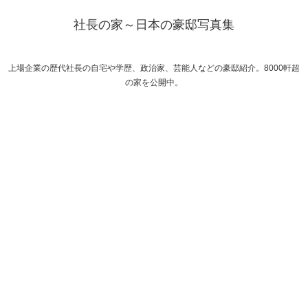
社長の家～日本の豪邸写真集
上場企業の歴代社長の自宅や学歴、政治家、芸能人などの豪邸紹介。8000軒超
の家を公開中。