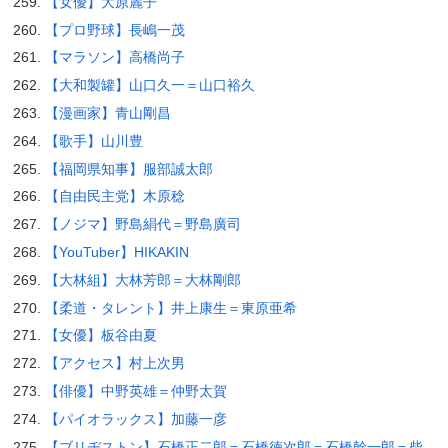
【女優】大原麗子
【プロ野球】長嶋一茂
【マラソン】高橋尚子
【大和製罐】山口久一＝山口裕久
【漫画家】青山剛昌
【歌手】山川豊
【福岡県知事】服部誠太郎
【自由民主党】木原稔
【ノジマ】野島絹代＝野島廣司
【YouTuber】HIKAKIN
【大林組】大林芳郎＝大林剛郎
【柔道・タレント】井上康生＝東原亜希
【女優】板谷由夏
【アクセス】村上次男
【俳優】中野英雄＝仲野太賀
【パイオラックス】加藤一彦
【ブリヂストン】石橋正二郎＝石橋徳次郎＝石橋幹一郎＝柴