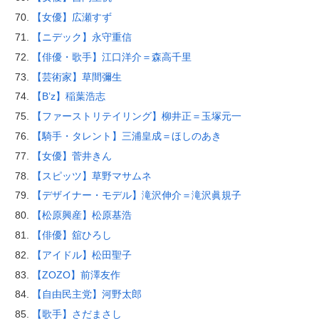
【女優】広瀬すず
【ニデック】永守重信
【俳優・歌手】江口洋介＝森高千里
【芸術家】草間彌生
【B’z】稲葉浩志
【ファーストリテイリング】柳井正＝玉塚元一
【騎手・タレント】三浦皇成＝ほしのあき
【女優】菅井きん
【スピッツ】草野マサムネ
【デザイナー・モデル】滝沢伸介＝滝沢眞規子
【松原興産】松原基浩
【俳優】舘ひろし
【アイドル】松田聖子
【ZOZO】前澤友作
【自由民主党】河野太郎
【歌手】さだまさし