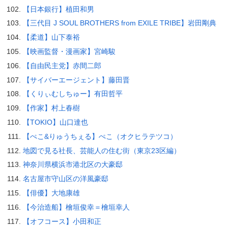
【日本銀行】植田和男
【三代目 J SOUL BROTHERS from EXILE TRIBE】岩田剛典
【柔道】山下泰裕
【映画監督・漫画家】宮崎駿
【自由民主党】赤間二郎
【サイバーエージェント】藤田晋
【くりぃむしちゅー】有田哲平
【作家】村上春樹
【TOKIO】山口達也
【ぺこ&りゅうちぇる】ぺこ（オクヒラテツコ）
地図で見る社長、芸能人の住む街（東京23区編）
神奈川県横浜市港北区の大豪邸
名古屋市守山区の洋風豪邸
【俳優】大地康雄
【今治造船】檜垣俊幸＝檜垣幸人
【オフコース】小田和正