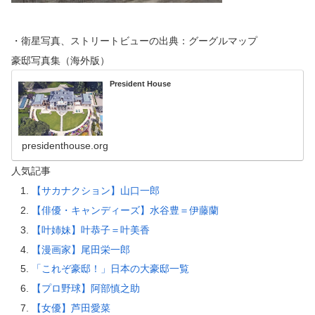
・衛星写真、ストリートビューの出典：グーグルマップ
豪邸写真集（海外版）
President House
presidenthouse.org
人気記事
【サカナクション】山口一郎
【俳優・キャンディーズ】水谷豊＝伊藤蘭
【叶姉妹】叶恭子＝叶美香
【漫画家】尾田栄一郎
「これぞ豪邸！」日本の大豪邸一覧
【プロ野球】阿部慎之助
【女優】芦田愛菜