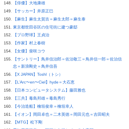
【俳優】大地康雄
【サッカー】井原正巳
【麻生】麻生太賀吉＝麻生太郎＝麻生泰
東京都世田谷区の住宅街に建つ豪邸
【プロ野球】王貞治
【作家】村上春樹
【女優】柴咲コウ
【サントリー】鳥井信治郎＝佐治敬三＝鳥井信一郎＝佐治信
忠＝新浪剛史＝鳥井信吾
【X JAPAN】Toshl（トシ）
【L’Arc〜en〜Ciel】hyde＝大石恵
【日本コンピュータシステム】藤田雅也
【三共】毒島邦雄＝毒島秀行
【今治造船】檜垣俊幸＝檜垣幸人
【イオン】岡田卓也＝二木英徳＝岡田元也＝吉田昭夫
【MTG】松下剛