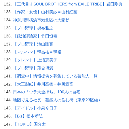
【三代目 J SOUL BROTHERS from EXILE TRIBE】岩田剛典
【作家・女優】山村美紗＝山村紅葉
神奈川県横浜市港北区の大豪邸
【プロ野球】掛布雅之
【政治評論家】竹田恒泰
【プロ野球】池山隆寛
【マルハン】韓昌祐＝韓裕
【タレント】上沼恵美子
【プロ野球】落合博満
【調査中】情報提供を募集している芸能人一覧
【大王製紙】井川高雄＝井川意高
日本の「ウラ大金持ち」100人の自宅
地図で見る社長、芸能人の住む街（東京23区編）
【アイドル】小泉今日子
【B’z】松本孝弘
【TOKIO】国分太一