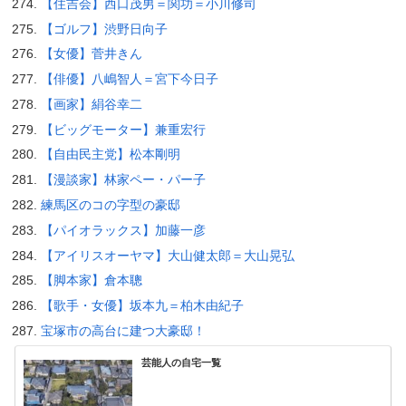
【住吉会】西口茂男＝関功＝小川修司
【ゴルフ】渋野日向子
【女優】菅井きん
【俳優】八嶋智人＝宮下今日子
【画家】絹谷幸二
【ビッグモーター】兼重宏行
【自由民主党】松本剛明
【漫談家】林家ペー・パー子
練馬区のコの字型の豪邸
【パイオラックス】加藤一彦
【アイリスオーヤマ】大山健太郎＝大山晃弘
【脚本家】倉本聰
【歌手・女優】坂本九＝柏木由紀子
宝塚市の高台に建つ大豪邸！
芸能人の自宅一覧