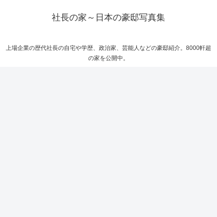
社長の家～日本の豪邸写真集
上場企業の歴代社長の自宅や学歴、政治家、芸能人などの豪邸紹介。8000軒超
の家を公開中。