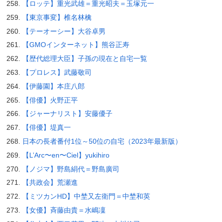
【ロッテ】重光武雄＝重光昭夫＝玉塚元一
【東京事変】椎名林檎
【テーオーシー】大谷卓男
【GMOインターネット】熊谷正寿
【歴代総理大臣】子孫の現在と自宅一覧
【プロレス】武藤敬司
【伊藤園】本庄八郎
【俳優】火野正平
【ジャーナリスト】安藤優子
【俳優】堤真一
日本の長者番付1位～50位の自宅（2023年最新版）
【L’Arc〜en〜Ciel】yukihiro
【ノジマ】野島絹代＝野島廣司
【共政会】荒瀬進
【ミツカンHD】中埜又左衛門＝中埜和英
【女優】斉藤由貴＝水嶋凜