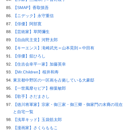
【SMAP】香取慎吾
【ニデック】永守重信
【俳優】阿部寛
【芸術家】草間彌生
【自由民主党】河野太郎
【キーエンス】滝崎武光＝山本晃則＝中田有
【俳優】舘ひろし
【住吉会幸平一家】加藤英幸
【Mr.Children】桜井和寿
東京都中野区の一区画を占拠している大豪邸
【一世風靡セピア】柳葉敏郎
【歌手】さだまさし
【徳川将軍家】宗家・御三家・御三卿・御家門の末裔の現在
と自宅一覧
【浅草キッド】玉袋筋太郎
【漫画家】さくらももこ