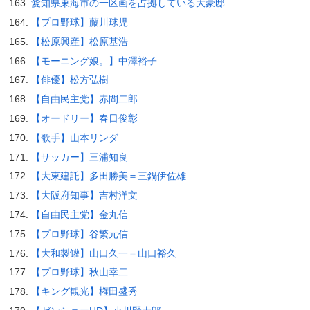
愛知県東海市の一区画を占拠している大豪邸
【プロ野球】藤川球児
【松原興産】松原基浩
【モーニング娘。】中澤裕子
【俳優】松方弘樹
【自由民主党】赤間二郎
【オードリー】春日俊彰
【歌手】山本リンダ
【サッカー】三浦知良
【大東建託】多田勝美＝三鍋伊佐雄
【大阪府知事】吉村洋文
【自由民主党】金丸信
【プロ野球】谷繁元信
【大和製罐】山口久一＝山口裕久
【プロ野球】秋山幸二
【キング観光】権田盛秀