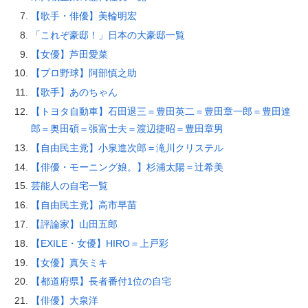
【歌手・俳優】美輪明宏
「これぞ豪邸！」日本の大豪邸一覧
【女優】芦田愛菜
【プロ野球】阿部慎之助
【歌手】あのちゃん
【トヨタ自動車】石田退三＝豊田英二＝豊田章一郎＝豊田達
郎＝奥田碩＝張富士夫＝渡辺捷昭＝豊田章男
【自由民主党】小泉進次郎＝滝川クリステル
【俳優・モーニング娘。】杉浦太陽＝辻希美
芸能人の自宅一覧
【自由民主党】高市早苗
【評論家】山田五郎
【EXILE・女優】HIRO＝上戸彩
【女優】真矢ミキ
【都道府県】長者番付1位の自宅
【俳優】大泉洋