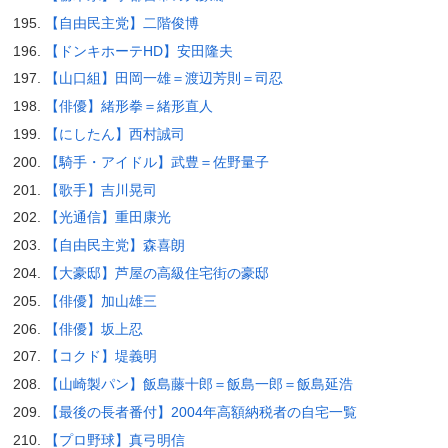
【自由民主党】二階俊博
【ドンキホーテHD】安田隆夫
【山口組】田岡一雄＝渡辺芳則＝司忍
【俳優】緒形拳＝緒形直人
【にしたん】西村誠司
【騎手・アイドル】武豊＝佐野量子
【歌手】吉川晃司
【光通信】重田康光
【自由民主党】森喜朗
【大豪邸】芦屋の高級住宅街の豪邸
【俳優】加山雄三
【俳優】坂上忍
【コクド】堤義明
【山崎製パン】飯島藤十郎＝飯島一郎＝飯島延浩
【最後の長者番付】2004年高額納税者の自宅一覧
【プロ野球】真弓明信