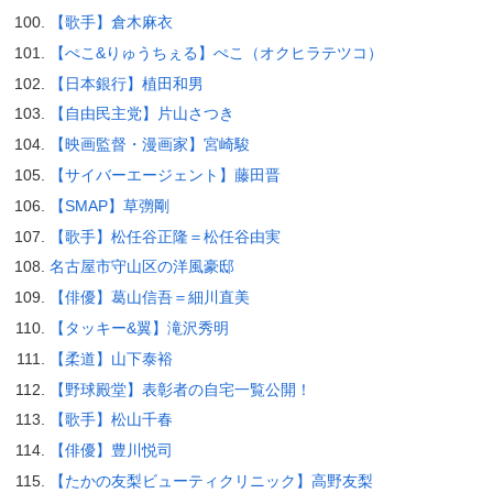
【歌手】倉木麻衣
【ぺこ&りゅうちぇる】ぺこ（オクヒラテツコ）
【日本銀行】植田和男
【自由民主党】片山さつき
【映画監督・漫画家】宮崎駿
【サイバーエージェント】藤田晋
【SMAP】草彅剛
【歌手】松任谷正隆＝松任谷由実
名古屋市守山区の洋風豪邸
【俳優】葛山信吾＝細川直美
【タッキー&翼】滝沢秀明
【柔道】山下泰裕
【野球殿堂】表彰者の自宅一覧公開！
【歌手】松山千春
【俳優】豊川悦司
【たかの友梨ビューティクリニック】高野友梨