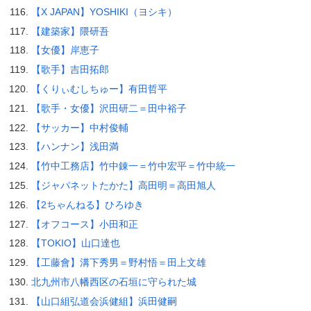
【X JAPAN】YOSHIKI（ヨシキ）
【建築家】隈研吾
【女優】岸恵子
【歌手】吉田拓郎
【くりぃむしちゅー】有田哲平
【歌手・女優】沢田研二＝田中裕子
【サッカー】中村俊輔
【ハンナン】浅田満
【竹中工務店】竹中錬一＝竹中宏平＝竹中統一
【ジャパネットたかた】高田明＝高田旭人
【2ちゃんねる】ひろゆき
【オフコース】小田和正
【TOKIO】山口達也
【工藤會】溝下秀男＝野村悟＝田上文雄
北九州市八幡西区の石垣に守られた城
【山口組弘道会浜健組】浜田健嗣