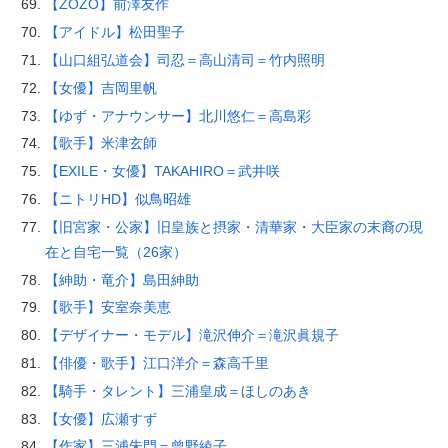
【ZOZO】前澤友作
【アイドル】松田聖子
【山口組弘道会】司忍＝高山清司＝竹内照明
【女優】吉岡里帆
【ゆず・アナウンサー】北川悠仁＝高島彩
【歌手】米津玄師
【EXILE・女優】TAKAHIRO＝武井咲
【ニトリHD】似鳥昭雄
【旧宮家・公家】旧皇族と摂家・清華家・大臣家の末裔の現
在と自宅一覧（26家）
【紳助・竜介】島田紳助
【歌手】安室奈美恵
【デザイナー・モデル】滝沢伸介＝滝沢眞規子
【俳優・歌手】江口洋介＝森高千里
【騎手・タレント】三浦皇成＝ほしのあき
【女優】広瀬すず
【作家】三浦朱門＝曾野綾子