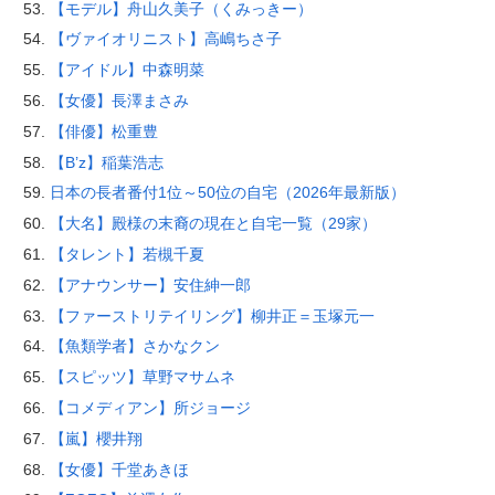
【モデル】舟山久美子（くみっきー）
【ヴァイオリニスト】高嶋ちさ子
【アイドル】中森明菜
【女優】長澤まさみ
【俳優】松重豊
【B’z】稲葉浩志
日本の長者番付1位～50位の自宅（2026年最新版）
【大名】殿様の末裔の現在と自宅一覧（29家）
【タレント】若槻千夏
【アナウンサー】安住紳一郎
【ファーストリテイリング】柳井正＝玉塚元一
【魚類学者】さかなクン
【スピッツ】草野マサムネ
【コメディアン】所ジョージ
【嵐】櫻井翔
【女優】千堂あきほ