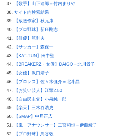
【歌手】山下達郎＝竹内まりや
サイト内検索結果
【放送作家】秋元康
【プロ野球】新庄剛志
【俳優】筧利夫
【サッカー】森保一
【KAT-TUN】田中聖
【BREAKERZ・女優】DAIGO＝北川景子
【女優】沢口靖子
【プロレス】佐々木健介＝北斗晶
【お笑い芸人】江頭2:50
【自由民主党】小泉純一郎
【楽天】三木谷浩史
【SMAP】中居正広
【嵐・アナウンサー】二宮和也＝伊藤綾子
【プロ野球】鳥谷敬