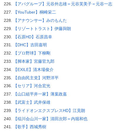
【アパグループ】元谷外志雄＝元谷芙美子＝元谷一志
【YouTuber】桐崎栄二
【アナウンサー】みのもんた
【リゾートトラスト】伊藤與朗
【石原HD】石原昌幸
【DHC】吉田嘉明
【プロ野球】下柳剛
【脚本家】宮藤官九郎
【EXILE】清木場俊介
【自由民主党】河野洋平
【セリア】河合宏光
【山口組平井一家】薄葉政嘉
【武富士】武井保雄
【ライドオンエクスプレスHD】江見朗
【稲川会山川一家】清田次郎＝内堀和也
【歌手】西城秀樹