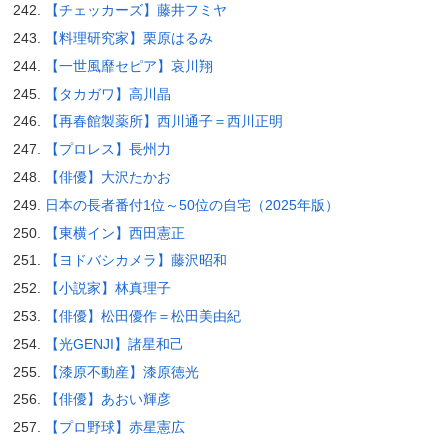
【チェッカーズ】藤井フミヤ
【料理研究家】栗原はるみ
【一世風靡セピア】哀川翔
【タカガワ】高川晶
【再春館製薬所】西川通子＝西川正明
【プロレス】長州力
【俳優】大沢たかお
日本の長者番付1位～50位の自宅（2025年版）
【東横イン】西田憲正
【ヨドバシカメラ】藤沢昭和
【小説家】林真理子
【俳優】松田優作＝松田美由紀
【光GENJI】諸星和己
【漆原不動産】漆原徳光
【俳優】あおい輝彦
【プロ野球】赤星憲広