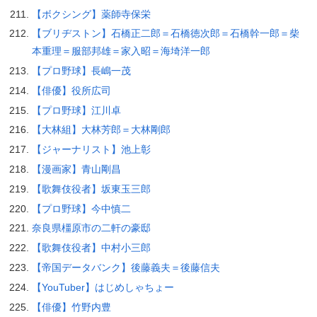
【ボクシング】薬師寺保栄
【ブリヂストン】石橋正二郎＝石橋徳次郎＝石橋幹一郎＝柴
本重理＝服部邦雄＝家入昭＝海埼洋一郎
【プロ野球】長嶋一茂
【俳優】役所広司
【プロ野球】江川卓
【大林組】大林芳郎＝大林剛郎
【ジャーナリスト】池上彰
【漫画家】青山剛昌
【歌舞伎役者】坂東玉三郎
【プロ野球】今中慎二
奈良県橿原市の二軒の豪邸
【歌舞伎役者】中村小三郎
【帝国データバンク】後藤義夫＝後藤信夫
【YouTuber】はじめしゃちょー
【俳優】竹野内豊