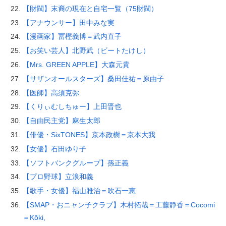
【財閥】末裔の現在と自宅一覧（75財閥）
【アナウンサー】田中みな実
【漫画家】冨樫義博＝武内直子
【お笑い芸人】北野武（ビートたけし）
【Mrs. GREEN APPLE】大森元貴
【サザンオールスターズ】桑田佳祐＝原由子
【医師】高須克弥
【くりぃむしちゅー】上田晋也
【自由民主党】麻生太郎
【俳優・SixTONES】京本政樹＝京本大我
【女優】石田ゆり子
【ソフトバンクグループ】孫正義
【プロ野球】立浪和義
【歌手・女優】福山雅治＝吹石一恵
【SMAP・おニャン子クラブ】木村拓哉＝工藤静香＝Cocomi
＝Kōki,