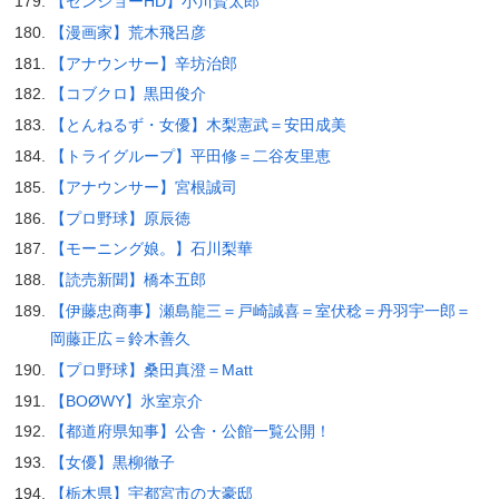
【ゼンショーHD】小川賢太郎
【漫画家】荒木飛呂彦
【アナウンサー】辛坊治郎
【コブクロ】黒田俊介
【とんねるず・女優】木梨憲武＝安田成美
【トライグループ】平田修＝二谷友里恵
【アナウンサー】宮根誠司
【プロ野球】原辰徳
【モーニング娘。】石川梨華
【読売新聞】橋本五郎
【伊藤忠商事】瀬島龍三＝戸崎誠喜＝室伏稔＝丹羽宇一郎＝
岡藤正広＝鈴木善久
【プロ野球】桑田真澄＝Matt
【BOØWY】氷室京介
【都道府県知事】公舎・公館一覧公開！
【女優】黒柳徹子
【栃木県】宇都宮市の大豪邸