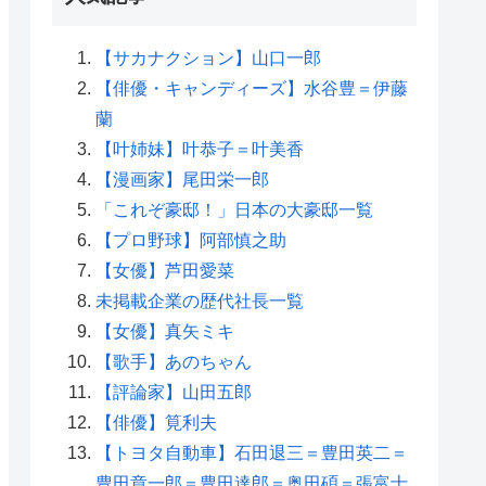
【サカナクション】山口一郎
【俳優・キャンディーズ】水谷豊＝伊藤
蘭
【叶姉妹】叶恭子＝叶美香
【漫画家】尾田栄一郎
「これぞ豪邸！」日本の大豪邸一覧
【プロ野球】阿部慎之助
【女優】芦田愛菜
未掲載企業の歴代社長一覧
【女優】真矢ミキ
【歌手】あのちゃん
【評論家】山田五郎
【俳優】筧利夫
【トヨタ自動車】石田退三＝豊田英二＝
豊田章一郎＝豊田達郎＝奥田碩＝張富士