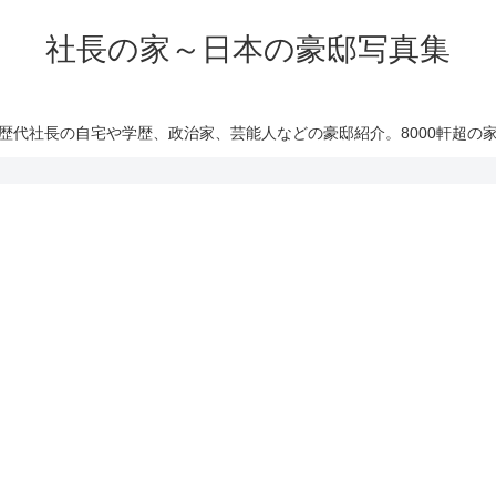
社長の家～日本の豪邸写真集
歴代社長の自宅や学歴、政治家、芸能人などの豪邸紹介。8000軒超の