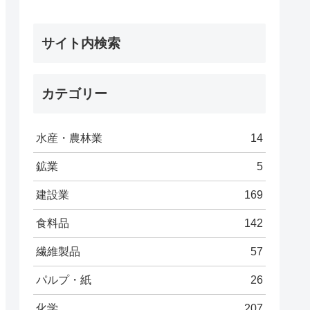
サイト内検索
カテゴリー
水産・農林業
14
鉱業
5
建設業
169
食料品
142
繊維製品
57
パルプ・紙
26
化学
207