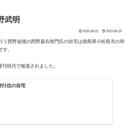
野武明
2020.08.21
2023.06.29
行う西野金陵の西野嘉右衛門氏の自宅は徳島県小松島市の和
です。
て週刊現代で報道されました。
付1位の自宅