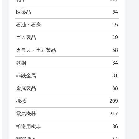
医薬品
64
石油・石炭
15
ゴム製品
19
ガラス・土石製品
58
鉄鋼
34
非鉄金属
31
金属製品
88
機械
209
電気機器
247
輸送用機器
86