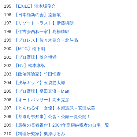
【EXILE】清木場俊介
【日本維新の会】遠藤敬
【リゾートトラスト】伊藤與朗
【住吉会西和一家】髙橋勝郎
【プロレス】佐々木健介＝北斗晶
【MTG】松下剛
【プロ野球】落合博満
【B’z】松本孝弘
【政治評論家】竹田恒泰
【浅草キッド】玉袋筋太郎
【プロ野球】桑田真澄＝Matt
【オートパンサー】高田克彦
【とんねるず・女優】木梨憲武＝安田成美
【都道府県知事】公舎・公館一覧公開！
【最後の長者番付】2004年高額納税者の自宅一覧
【料理研究家】栗原はるみ