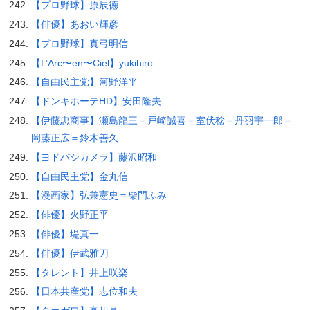
【プロ野球】原辰徳
【俳優】あおい輝彦
【プロ野球】真弓明信
【L’Arc〜en〜Ciel】yukihiro
【自由民主党】河野洋平
【ドンキホーテHD】安田隆夫
【伊藤忠商事】瀬島龍三＝戸崎誠喜＝室伏稔＝丹羽宇一郎＝
岡藤正広＝鈴木善久
【ヨドバシカメラ】藤沢昭和
【自由民主党】金丸信
【漫画家】弘兼憲史＝柴門ふみ
【俳優】火野正平
【俳優】堤真一
【俳優】伊武雅刀
【タレント】井上咲楽
【日本共産党】志位和夫