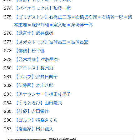
【パイオラックス】加藤一彦
【ブリヂストン】石橋正二郎＝石橋徳次郎＝石橋幹一郎＝柴
本重理＝服部邦雄＝家入昭＝海埼洋一郎
【武富士】武井保雄
【メガネトップ】冨澤昌三＝冨澤昌宏
【俳優】松平健
【乃木坂46】生駒里奈
【プロレス】長州力
【ゴルフ】渋野日向子
【伊藤園】本庄八郎
【アナウンサー】楠田枝里子
【ずうとるび】山田隆夫
【俳優】吉田栄作
【ゴルフ】横峯さくら
【漫画家】臼井儀人
芸能人の自宅一覧