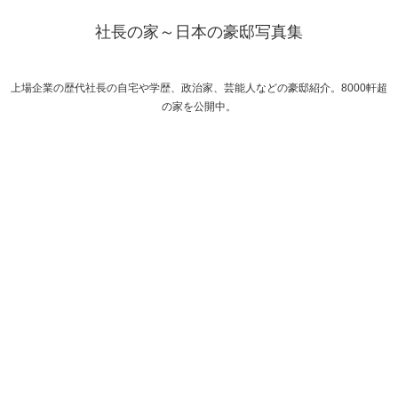
社長の家～日本の豪邸写真集
上場企業の歴代社長の自宅や学歴、政治家、芸能人などの豪邸紹介。8000軒超
の家を公開中。