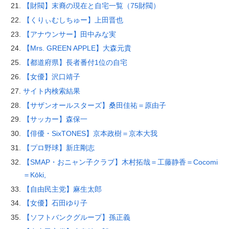
【財閥】末裔の現在と自宅一覧（75財閥）
【くりぃむしちゅー】上田晋也
【アナウンサー】田中みな実
【Mrs. GREEN APPLE】大森元貴
【都道府県】長者番付1位の自宅
【女優】沢口靖子
サイト内検索結果
【サザンオールスターズ】桑田佳祐＝原由子
【サッカー】森保一
【俳優・SixTONES】京本政樹＝京本大我
【プロ野球】新庄剛志
【SMAP・おニャン子クラブ】木村拓哉＝工藤静香＝Cocomi
＝Kōki,
【自由民主党】麻生太郎
【女優】石田ゆり子
【ソフトバンクグループ】孫正義