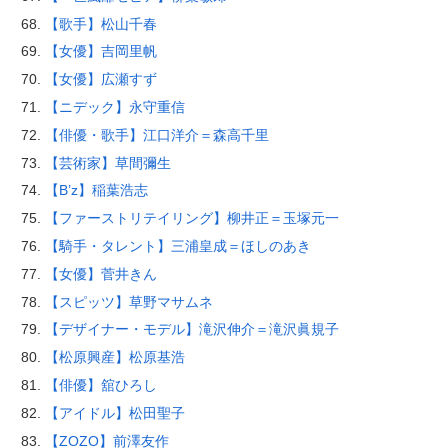
【歌手】松山千春
【女優】吉岡里帆
【女優】広瀬すず
【ニデック】永守重信
【俳優・歌手】江口洋介＝森高千里
【芸術家】草間彌生
【B’z】稲葉浩志
【ファーストリテイリング】柳井正＝玉塚元一
【騎手・タレント】三浦皇成＝ほしのあき
【女優】菅井きん
【スピッツ】草野マサムネ
【デザイナー・モデル】滝沢伸介＝滝沢眞規子
【松原興産】松原基浩
【俳優】舘ひろし
【アイドル】松田聖子
【ZOZO】前澤友作