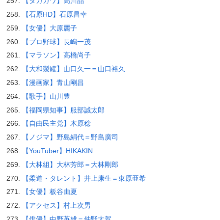
【タカガワ】高川晶
【石原HD】石原昌幸
【女優】大原麗子
【プロ野球】長嶋一茂
【マラソン】高橋尚子
【大和製罐】山口久一＝山口裕久
【漫画家】青山剛昌
【歌手】山川豊
【福岡県知事】服部誠太郎
【自由民主党】木原稔
【ノジマ】野島絹代＝野島廣司
【YouTuber】HIKAKIN
【大林組】大林芳郎＝大林剛郎
【柔道・タレント】井上康生＝東原亜希
【女優】板谷由夏
【アクセス】村上次男
【俳優】中野英雄＝仲野太賀