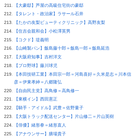
【大豪邸】芦屋の高級住宅街の豪邸
【タレント・政治家】ラサール石井
【たかの友梨ビューティクリニック】高野友梨
【住吉会親和会】小松澤英男
【コクド】堤義明
【山崎製パン】飯島藤十郎＝飯島一郎＝飯島延浩
【大阪府知事】吉村洋文
【プロ野球】藤川球児
【本田技研工業】本田宗一郎＝河島喜好＝久米是志＝川本信
彦＝伊東孝紳＝八郷隆弘
【自由民主党】高鳥修＝高鳥修一
【東横イン】西田憲正
【騎手・アイドル】武豊＝佐野量子
【大阪トラック配送センター】片山修二＝片山英樹
【俳優】緒形拳＝緒形直人
【アナウンサー】膳場貴子