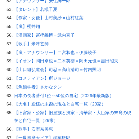
【アナウンサー】安住紳一郎
【タレント】若槻千夏
【作家・女優】山村美紗＝山村紅葉
【嵐】櫻井翔
【漫画家】冨樫義博＝武内直子
【歌手】米津玄師
【嵐・アナウンサー】二宮和也＝伊藤綾子
【イオン】岡田卓也＝二木英徳＝岡田元也＝吉田昭夫
【山口組弘道会】司忍＝高山清司＝竹内照明
【コメディアン】所ジョージ
【魚類学者】さかなクン
日本の長者番付1位～50位の自宅（2026年最新版）
【大名】殿様の末裔の現在と自宅一覧（29家）
【旧宮家・公家】旧皇族と摂家・清華家・大臣家の末裔の現
在と自宅一覧（26家）
【歌手】安室奈美恵
【一世風靡セピア】柳葉敏郎