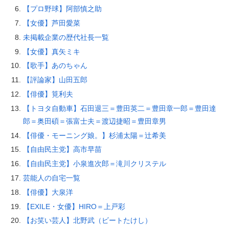
【プロ野球】阿部慎之助
【女優】芦田愛菜
未掲載企業の歴代社長一覧
【女優】真矢ミキ
【歌手】あのちゃん
【評論家】山田五郎
【俳優】筧利夫
【トヨタ自動車】石田退三＝豊田英二＝豊田章一郎＝豊田達
郎＝奥田碩＝張富士夫＝渡辺捷昭＝豊田章男
【俳優・モーニング娘。】杉浦太陽＝辻希美
【自由民主党】高市早苗
【自由民主党】小泉進次郎＝滝川クリステル
芸能人の自宅一覧
【俳優】大泉洋
【EXILE・女優】HIRO＝上戸彩
【お笑い芸人】北野武（ビートたけし）