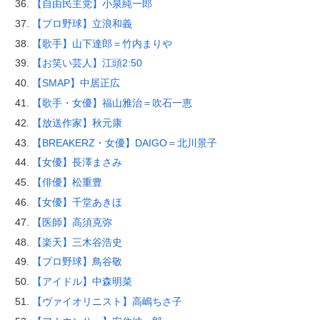
【自由民主党】小泉純一郎
【プロ野球】立浪和義
【歌手】山下達郎＝竹内まりや
【お笑い芸人】江頭2:50
【SMAP】中居正広
【歌手・女優】福山雅治＝吹石一恵
【放送作家】秋元康
【BREAKERZ・女優】DAIGO＝北川景子
【女優】長澤まさみ
【俳優】松重豊
【女優】千堂あきほ
【医師】高須克弥
【楽天】三木谷浩史
【プロ野球】鳥谷敬
【アイドル】中森明菜
【ヴァイオリニスト】高嶋ちさ子