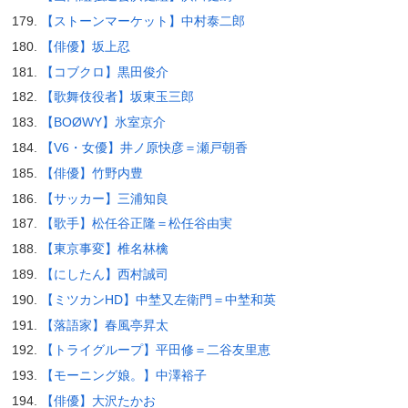
【ストーンマーケット】中村泰二郎
【俳優】坂上忍
【コブクロ】黒田俊介
【歌舞伎役者】坂東玉三郎
【BOØWY】氷室京介
【V6・女優】井ノ原快彦＝瀬戸朝香
【俳優】竹野内豊
【サッカー】三浦知良
【歌手】松任谷正隆＝松任谷由実
【東京事変】椎名林檎
【にしたん】西村誠司
【ミツカンHD】中埜又左衛門＝中埜和英
【落語家】春風亭昇太
【トライグループ】平田修＝二谷友里恵
【モーニング娘。】中澤裕子
【俳優】大沢たかお