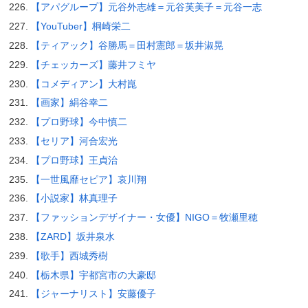
【アパグループ】元谷外志雄＝元谷芙美子＝元谷一志
【YouTuber】桐崎栄二
【ティアック】谷勝馬＝田村憲郎＝坂井淑晃
【チェッカーズ】藤井フミヤ
【コメディアン】大村崑
【画家】絹谷幸二
【プロ野球】今中慎二
【セリア】河合宏光
【プロ野球】王貞治
【一世風靡セピア】哀川翔
【小説家】林真理子
【ファッションデザイナー・女優】NIGO＝牧瀬里穂
【ZARD】坂井泉水
【歌手】西城秀樹
【栃木県】宇都宮市の大豪邸
【ジャーナリスト】安藤優子