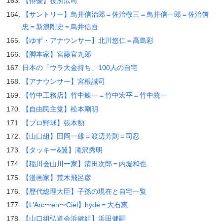
【俳優】役所広司
【サントリー】鳥井信治郎＝佐治敬三＝鳥井信一郎＝佐治信
忠＝新浪剛史＝鳥井信吾
【ゆず・アナウンサー】北川悠仁＝高島彩
【脚本家】宮藤官九郎
日本の「ウラ大金持ち」100人の自宅
【アナウンサー】宮根誠司
【竹中工務店】竹中錬一＝竹中宏平＝竹中統一
【自由民主党】松本剛明
【プロ野球】張本勲
【山口組】田岡一雄＝渡辺芳則＝司忍
【タッキー&翼】滝沢秀明
【稲川会山川一家】清田次郎＝内堀和也
【漫画家】荒木飛呂彦
【歴代総理大臣】子孫の現在と自宅一覧
【L’Arc〜en〜Ciel】hyde＝大石恵
【山口組弘道会浜健組】浜田健嗣