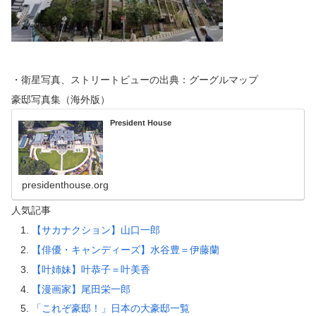
・衛星写真、ストリートビューの出典：グーグルマップ
豪邸写真集（海外版）
President House
presidenthouse.org
人気記事
【サカナクション】山口一郎
【俳優・キャンディーズ】水谷豊＝伊藤蘭
【叶姉妹】叶恭子＝叶美香
【漫画家】尾田栄一郎
「これぞ豪邸！」日本の大豪邸一覧