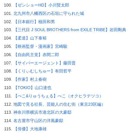
【ゼンショーHD】小川賢太郎
北九州市八幡西区の石垣に守られた城
【日本銀行】植田和男
【三代目 J SOUL BROTHERS from EXILE TRIBE】岩田剛典
【柔道】山下泰裕
【映画監督・漫画家】宮崎駿
【自由民主党】赤間二郎
【サイバーエージェント】藤田晋
【くりぃむしちゅー】有田哲平
【作家】村上春樹
【TOKIO】山口達也
【ぺこ&りゅうちぇる】ぺこ（オクヒラテツコ）
地図で見る社長、芸能人の住む街（東京23区編）
神奈川県横浜市港北区の大豪邸
名古屋市守山区の洋風豪邸
【俳優】大地康雄