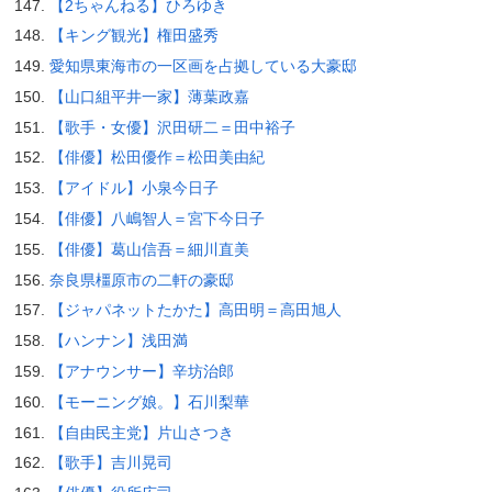
【2ちゃんねる】ひろゆき
【キング観光】権田盛秀
愛知県東海市の一区画を占拠している大豪邸
【山口組平井一家】薄葉政嘉
【歌手・女優】沢田研二＝田中裕子
【俳優】松田優作＝松田美由紀
【アイドル】小泉今日子
【俳優】八嶋智人＝宮下今日子
【俳優】葛山信吾＝細川直美
奈良県橿原市の二軒の豪邸
【ジャパネットたかた】高田明＝高田旭人
【ハンナン】浅田満
【アナウンサー】辛坊治郎
【モーニング娘。】石川梨華
【自由民主党】片山さつき
【歌手】吉川晃司