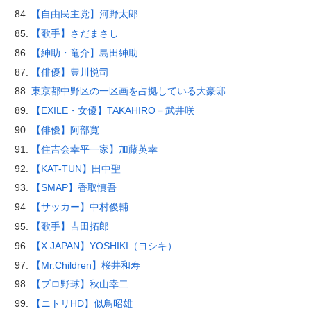
【自由民主党】河野太郎
【歌手】さだまさし
【紳助・竜介】島田紳助
【俳優】豊川悦司
東京都中野区の一区画を占拠している大豪邸
【EXILE・女優】TAKAHIRO＝武井咲
【俳優】阿部寛
【住吉会幸平一家】加藤英幸
【KAT-TUN】田中聖
【SMAP】香取慎吾
【サッカー】中村俊輔
【歌手】吉田拓郎
【X JAPAN】YOSHIKI（ヨシキ）
【Mr.Children】桜井和寿
【プロ野球】秋山幸二
【ニトリHD】似鳥昭雄