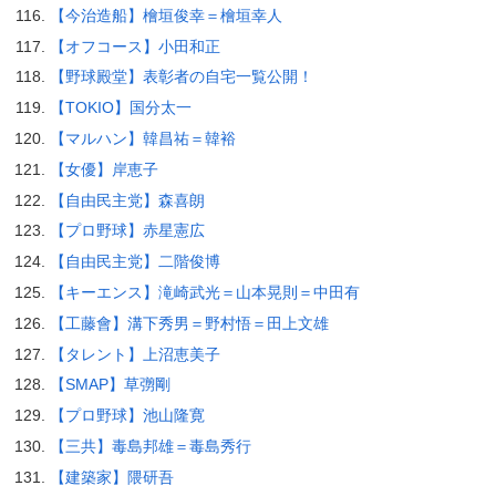
【今治造船】檜垣俊幸＝檜垣幸人
【オフコース】小田和正
【野球殿堂】表彰者の自宅一覧公開！
【TOKIO】国分太一
【マルハン】韓昌祐＝韓裕
【女優】岸恵子
【自由民主党】森喜朗
【プロ野球】赤星憲広
【自由民主党】二階俊博
【キーエンス】滝崎武光＝山本晃則＝中田有
【工藤會】溝下秀男＝野村悟＝田上文雄
【タレント】上沼恵美子
【SMAP】草彅剛
【プロ野球】池山隆寛
【三共】毒島邦雄＝毒島秀行
【建築家】隈研吾