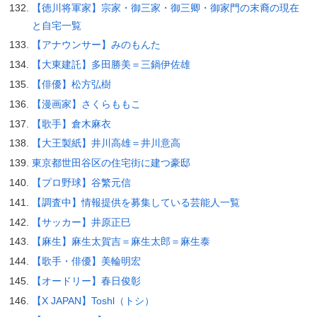
【徳川将軍家】宗家・御三家・御三卿・御家門の末裔の現在
と自宅一覧
【アナウンサー】みのもんた
【大東建託】多田勝美＝三鍋伊佐雄
【俳優】松方弘樹
【漫画家】さくらももこ
【歌手】倉木麻衣
【大王製紙】井川高雄＝井川意高
東京都世田谷区の住宅街に建つ豪邸
【プロ野球】谷繁元信
【調査中】情報提供を募集している芸能人一覧
【サッカー】井原正巳
【麻生】麻生太賀吉＝麻生太郎＝麻生泰
【歌手・俳優】美輪明宏
【オードリー】春日俊彰
【X JAPAN】Toshl（トシ）